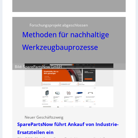
Forschungsprojekt abgeschlossen
Methoden für nachhaltige
Werkzeugbauprozesse
Bild: SparePartsNow GmbH
Neuer Geschäftszweig
SparePartsNow führt Ankauf von Industrie-
Ersatzteilen ein