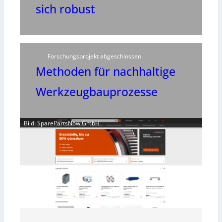
sich robust
Forschungsprojekt abgeschlossen
Methoden für nachhaltige
Werkzeugbauprozesse
Bild: SparePartsNow GmbH