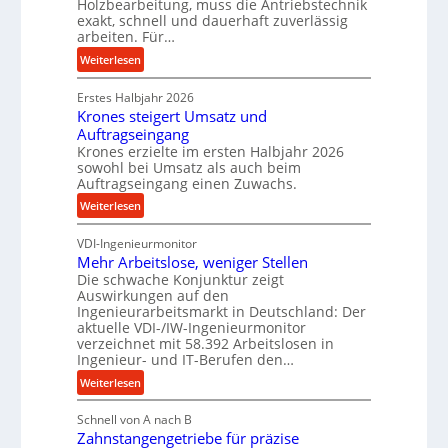
Holzbearbeitung, muss die Antriebstechnik
e
r
exakt, schnell und dauerhaft zuverlässig
w
arbeiten. Für…
ü
i
c
:
Weiterlesen
n
k
P
d
p
Erstes Halbjahr 2026
r
e
r
Krones steigert Umsatz und
ä
t
o
Auftragseingang
z
r
Krones erzielte im ersten Halbjahr 2026
z
i
i
sowohl bei Umsatz als auch beim
e
s
Auftragseingang einen Zuwachs.
e
s
e
b
:
Weiterlesen
s
u
u
K
n
n
VDI-Ingenieurmonitor
r
d
d
Mehr Arbeitslose, weniger Stellen
o
l
Die schwache Konjunktur zeigt
H
n
a
Auswirkungen auf den
y
e
n
Ingenieurarbeitsmarkt in Deutschland: Der
d
s
g
aktuelle VDI-/IW-Ingenieurmonitor
r
s
verzeichnet mit 58.392 Arbeitslosen in
l
a
t
Ingenieur- und IT-Berufen den…
e
u
e
:
b
Weiterlesen
l
i
M
i
i
g
Schnell von A nach B
e
g
k
e
Zahnstangengetriebe für präzise
h
e