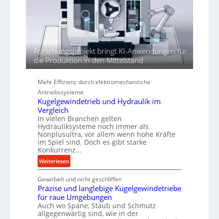
t
h
h
ö
r
h
e
n
Forschungsprojekt bringt KI-Anwendungen für
d
die Produktion in den Mittelstand
i
e
P
Mehr Effizienz durch elektromechanische
e
Antriebssysteme
r
Kugelgewindetrieb und Hydraulik im
f
Vergleich
o
In vielen Branchen gelten
Hydrauliksysteme noch immer als
r
Nonplusultra, vor allem wenn hohe Kräfte
m
im Spiel sind. Doch es gibt starke
a
Konkurrenz…
n
:
Weiterlesen
c
K
e
Gewirbelt und nicht geschliffen
u
b
Präzise und langlebige Kugelgewindetriebe
g
e
für raue Umgebungen
e
i
Auch wo Späne, Staub und Schmutz
l
m
allgegenwärtig sind, wie in der
g
D