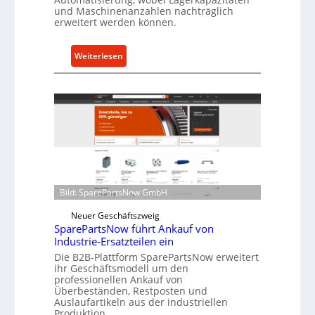
s
und Maschinenanzahlen nachträglich
erweitert werden können.
c
h
u
:
Weiterlesen
t
C
z
e
f
l
ü
l
r
r
i
o
n
e
d
n
i
t
Bild: SparePartsNow GmbH
r
w
e
Neuer Geschäftszweig
i
SparePartsNow führt Ankauf von
k
c
Industrie-Ersatzteilen ein
t
k
Die B2B-Plattform SparePartsNow erweitert
e
e
ihr Geschäftsmodell um den
A
l
professionellen Ankauf von
n
Überbeständen, Restposten und
t
Auslaufartikeln aus der industriellen
t
X
Produktion.