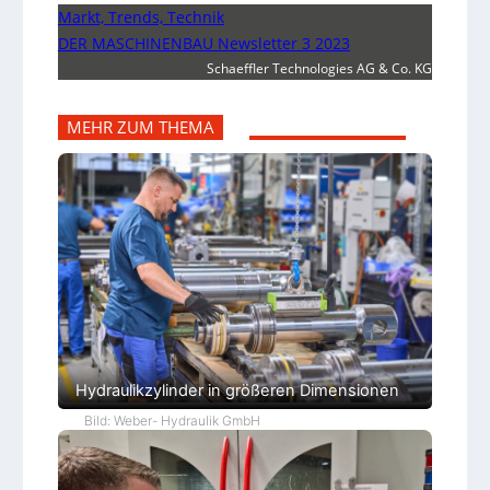
Markt, Trends, Technik
DER MASCHINENBAU Newsletter 3 2023
Schaeffler Technologies AG & Co. KG
MEHR ZUM THEMA
Hydraulikzylinder in größeren Dimensionen
Bild: Weber- Hydraulik GmbH