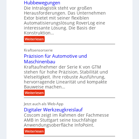
i
r
Hubbewegungen
r
K
m
t
Die Intralogistik steht vor großen
A
u
Herausforderungen. Das Unternehmen
V
U
r
g
Extor bietet mit seiner flexiblen
e
m
b
e
Automatisierungslösung RoverLog eine
r
s
e
l
interessante Lösung. Die Basis der
g
a
Konstruktion…
i
g
l
t
t
e
:
Weiterlesen
e
z
Z
s
w
a
i
u
Kraftsensorserie
l
i
h
c
n
Präzision für Automotive und
o
n
n
h
d
s
Maschinenbau
s
d
t
A
Kraftaufnehmer der Serie K von GTM
e
e
a
stehen für hohe Präzision, Stabilität und
u
n
,
t
Vielseitigkeit. Ihre robuste Ausführung,
g
f
w
r
hervorragende Linearität und kompakte
e
t
e
i
Bauweise machen…
n
r
g
n
e
:
Weiterlesen
e
a
P
i
b
t
r
g
g
e
Jetzt auch als Web-App
r
ä
s
i
e
f
Digitaler Werkzeugkreislauf
z
e
e
i
Coscom zeigt im Rahmen der Fachmesse
r
ü
b
s
i
AMB in Stuttgart seine touchfähige
S
r
e
i
Anwendungsoberfläche InfoPoint.
n
f
t
r
o
ü
:
g
Weiterlesen
n
e
a
r
D
f
a
l
u
p