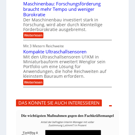
r
i
e
Maschinenbau: Forschungsförderung
u
e
n
braucht mehr Tempo und weniger
m
s
B
Bürokratie
p
H
S
f
y
Der Maschinenbau investiert stark in
C
e
b
L
Forschung, wird aber durch kleinteilige
r
r
w
Förderbürokratie ausgebremst.
z
i
e
:
Weiterlesen
i
d
i
M
e
-
t
a
l
K
e
Mit 3 Metern Reichweite
s
t
u
r
Kompakte Ultraschallsensoren
c
U
g
e
h
Mit den Ultraschallsensoren U1KM in
m
e
n
i
s
l
Miniaturbauform erweitert Wenglor sein
t
n
a
l
Portfolio um eine Lösung für
w
e
t
a
i
Anwendungen, die hohe Reichweiten auf
n
z
g
c
kleinstem Bauraum erfordern.
b
k
e
k
a
:
n
r
Weiterlesen
e
u
K
a
l
:
o
p
t
F
m
p
o
p
ü
DAS KÖNNTE SIE AUCH INTERESSIEREN
r
a
b
s
k
e
c
t
r
h
e
V
u
U
o
n
l
r
g
t
j
s
r
a