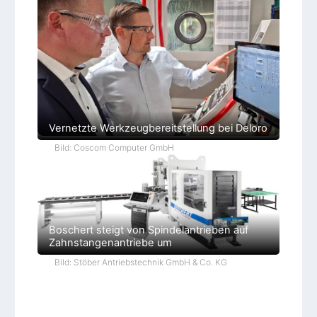
Vernetzte Werkzeugbereitstellung bei Deloro
Bild: Coscom Computer GmbH
Boschert steigt von Spindelantrieben auf
Zahnstangenantriebe um
Bild: Stöber Antriebstechnik GmbH & Co. KG