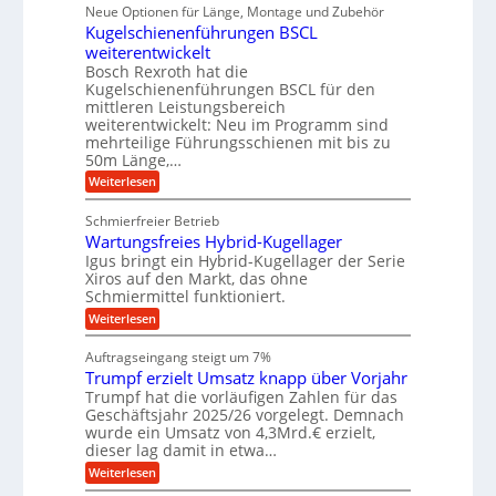
i
ü
Neue Optionen für Länge, Montage und Zubehör
n
r
g
l
e
r
ä
Kugelschienenführungen BSCL
i
g
A
e
U
z
t
weiterentwickelt
u
i
n
m
a
t
Bosch Rexroth hat die
s
l
o
g
Kugelschienenführungen BSCL für den
e
e
m
e
mittleren Leistungsbereich
H
r
o
weiterentwickelt: Neu im Programm sind
u
b
W
t
b
mehrteilige Führungsschienen mit bis zu
e
i
u
b
r
50m Länge,…
v
n
e
k
e
:
Weiterlesen
w
z
g
u
K
e
e
n
e
u
g
u
Schmierfreier Betrieb
d
g
n
u
g
M
Wartungsfreies Hybrid-Kugellager
e
n
k
a
l
Igus bringt ein Hybrid-Kugellager der Serie
g
r
s
s
Xiros auf den Markt, das ohne
e
e
c
c
n
Schmiermittel funktioniert.
i
h
h
s
i
:
Weiterlesen
i
l
n
W
e
a
e
a
n
Auftragseingang steigt um 7%
u
n
r
e
f
Trumpf erzielt Umsatz knapp über Vorjahr
b
t
n
a
u
Trumpf hat die vorläufigen Zahlen für das
f
u
n
ü
Geschäftsjahr 2025/26 vorgelegt. Demnach
g
h
wurde ein Umsatz von 4,3Mrd.€ erzielt,
s
r
dieser lag damit in etwa…
f
u
:
r
Weiterlesen
n
T
e
g