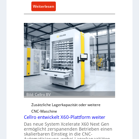
:
Weiterlesen
M
e
c
h
a
n
i
s
c
h
e
r
Ü
Bild: Cellro BV
b
e
Zusätzliche Lagerkapazität oder weitere
r
CNC-Maschine
l
Cellro entwickelt X60-Plattform weiter
a
Das neue System Xcelerate X60 Next Gen
ermöglicht zerspanenden Betrieben einen
s
skalierbaren Einstieg in die CNC-
t
Automatisierung, wobei Lagerkapazitäten