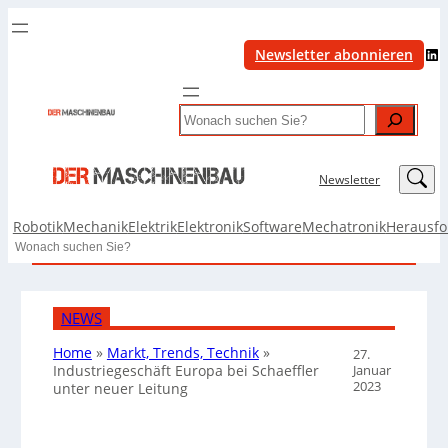
LinkedIn
Newsletter abonnieren
Search
LinkedIn
Newsletter
Robotik
Mechanik
Elektrik
Elektronik
Software
Mechatronik
Herausf
Search
NEWS
Home
»
Markt, Trends, Technik
»
27.
Januar
Industriegeschäft Europa bei Schaeffler
2023
unter neuer Leitung