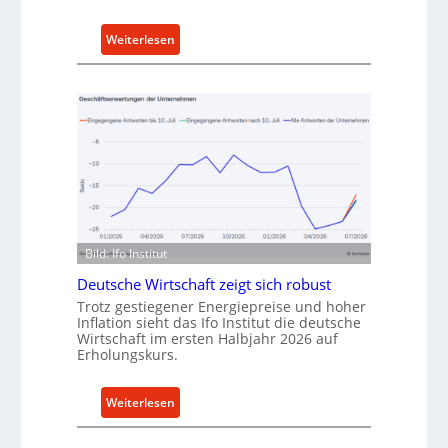
n
k
:
Weiterlesen
a
M
u
e
f
t
v
h
o
o
n
d
I
e
n
n
d
f
u
ü
Bild: Ifo Institut
s
r
Deutsche Wirtschaft zeigt sich robust
t
n
Trotz gestiegener Energiepreise und hoher
r
a
Inflation sieht das Ifo Institut die deutsche
i
c
Wirtschaft im ersten Halbjahr 2026 auf
e
h
Erholungskurs.
-
h
E
a
:
Weiterlesen
r
l
D
s
t
e