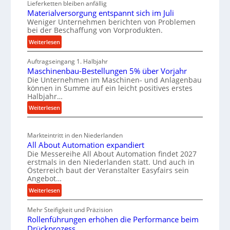
Lieferketten bleiben anfällig
a
i
u
Materialversorgung entspannt sich im Juli
t
g
t
Weniger Unternehmen berichten von Problemen
z
e
bei der Beschaffung von Vorprodukten.
s
t
W
c
:
Weiterlesen
e
e
M
h
i
r
Auftragseingang 1. Halbjahr
a
e
l
k
Maschinenbau-Bestellungen 5% über Vorjahr
t
W
Die Unternehmen im Maschinen- und Anlagenbau
e
z
e
i
können in Summe auf ein leicht positives erstes
r
n
e
r
Halbjahr…
i
e
u
t
:
Weiterlesen
a
i
g
s
M
l
n
b
a
c
v
a
Markteintritt in den Niederlanden
s
h
e
All About Automation expandiert
u
c
a
r
Die Messereihe All About Automation findet 2027
p
h
s
f
erstmals in den Niederlanden statt. Und auch in
i
r
o
Österreich baut der Veranstalter Easyfairs sein
t
n
o
Angebot…
r
z
e
g
z
:
Weiterlesen
e
n
u
e
A
i
b
n
Mehr Steifigkeit und Präzision
l
s
g
a
g
Rollenführungen erhöhen die Performance beim
l
s
t
u
e
Drückprozess
A