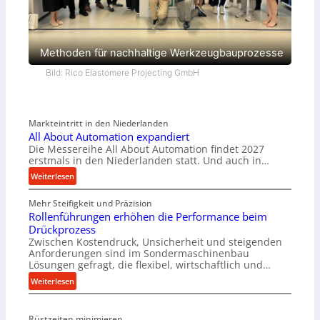
Methoden für nachhaltige Werkzeugbauprozesse
Bild: Rico Elastomere Projecting GmbH
Markteintritt in den Niederlanden
All About Automation expandiert
Die Messereihe All About Automation findet 2027
erstmals in den Niederlanden statt. Und auch in…
:
Weiterlesen
A
Mehr Steifigkeit und Präzision
l
Rollenführungen erhöhen die Performance beim
l
Drückprozess
A
Zwischen Kostendruck, Unsicherheit und steigenden
b
Anforderungen sind im Sondermaschinenbau
o
Lösungen gefragt, die flexibel, wirtschaftlich und…
u
:
Weiterlesen
t
R
A
o
u
Rüstzeiten minimieren