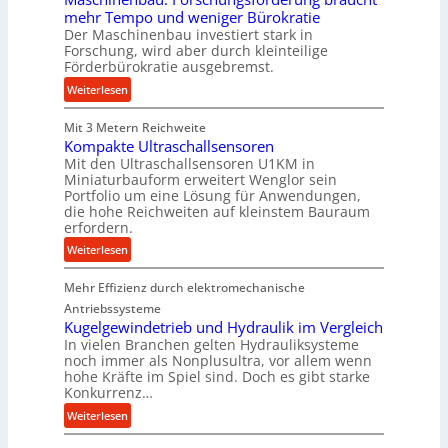
K
mehr Tempo und weniger Bürokratie
u
s
o
Der Maschinenbau investiert stark in
n
s
e
Forschung, wird aber durch kleinteilige
g
n
Förderbürokratie ausgebremst.
e
i
:
Weiterlesen
n
g
M
f
&
Mit 3 Metern Reichweite
a
ü
B
Kompakte Ultraschallsensoren
s
r
a
Mit den Ultraschallsensoren U1KM in
c
d
u
Miniaturbauform erweitert Wenglor sein
h
i
Portfolio um eine Lösung für Anwendungen,
e
i
e
die hohe Reichweiten auf kleinstem Bauraum
r
n
P
erfordern.
e
r
:
Weiterlesen
n
o
K
b
d
Mehr Effizienz durch elektromechanische
o
a
u
m
Antriebssysteme
u
k
p
Kugelgewindetrieb und Hydraulik im Vergleich
:
t
In vielen Branchen gelten Hydrauliksysteme
a
F
i
noch immer als Nonplusultra, vor allem wenn
k
o
hohe Kräfte im Spiel sind. Doch es gibt starke
o
t
Konkurrenz…
r
n
e
s
:
i
Weiterlesen
U
c
K
n
l