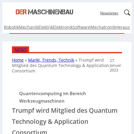
Linked
Newsletter
Robotik
Mechanik
Elektrik
Elektronik
Software
Mechatronik
Herausf
NEWS
Home
»
Markt, Trends, Technik
»
Trumpf wird
27.
Januar
Mitglied des Quantum Technology & Application
2023
Consortium
Quantencomputing im Bereich
Werkzeugmaschinen
Trumpf wird Mitglied des Quantum
Technology & Application
Consortium