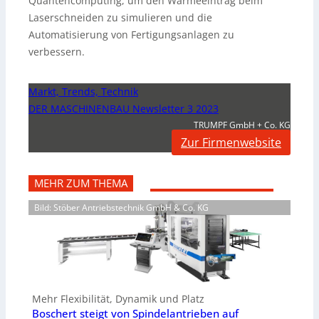
Quantencomputing, um den Wärmeeintrag beim
Laserschneiden zu simulieren und die
Automatisierung von Fertigungsanlagen zu
verbessern.
Markt, Trends, Technik
DER MASCHINENBAU Newsletter 3 2023
TRUMPF GmbH + Co. KG
Zur Firmenwebsite
MEHR ZUM THEMA
Bild: Stöber Antriebstechnik GmbH & Co. KG
Mehr Flexibilität, Dynamik und Platz
Boschert steigt von Spindelantrieben auf