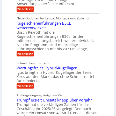
t
i
ü
e
s
Anwendungsoberfläche InfoPoint.
i
i
o
b
s
r
g
:
Weiterlesen
n
e
e
e
e
r
D
f
f
l
r
i
ü
ü
a
s
Neue Optionen für Länge, Montage und Zubehör
a
g
r
r
h
u
l
Kugelschienenführungen BSCL
i
A
p
e
s
t
e
weiterentwickelt
u
r
i
M
a
t
ä
m
Bosch Rexroth hat die
U
a
l
o
z
Kugelschienenführungen BSCL für den
s
m
e
m
i
mittleren Leistungsbereich weiterentwickelt:
c
r
g
o
s
h
Neu im Programm sind mehrteilige
W
t
e
e
i
Führungsschienen mit bis zu 50m Länge,…
e
i
H
n
b
r
v
u
:
Weiterlesen
e
k
u
e
b
K
n
z
u
b
u
n
Schmierfreier Betrieb
e
n
e
g
g
u
d
Wartungsfreies Hybrid-Kugellager
w
e
g
M
e
e
l
Igus bringt ein Hybrid-Kugellager der Serie
k
a
g
s
n
Xiros auf den Markt, das ohne Schmiermittel
r
s
u
c
funktioniert.
e
c
n
h
i
h
:
g
Weiterlesen
i
s
i
W
e
e
l
n
a
n
n
Auftragseingang steigt um 7%
a
e
r
e
u
Trumpf erzielt Umsatz knapp über Vorjahr
n
t
n
f
b
u
Trumpf hat die vorläufigen Zahlen für das
f
a
n
ü
Geschäftsjahr 2025/26 vorgelegt. Demnach
u
g
h
wurde ein Umsatz von 4,3Mrd.€ erzielt, dieser
s
r