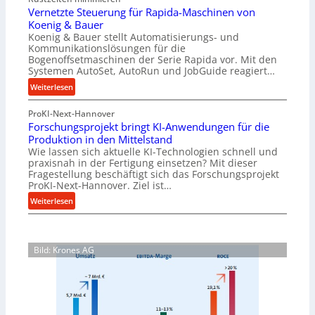
l
t
Vernetzte Steuerung für Rapida-Maschinen von
l
o
Koenig & Bauer
e
m
Koenig & Bauer stellt Automatisierungs- und
n
a
Kommunikationslösungen für die
f
t
Bogenoffsetmaschinen der Serie Rapida vor. Mit den
ü
Systemen AutoSet, AutoRun und JobGuide reagiert…
i
h
o
:
Weiterlesen
r
n
V
u
e
ProKI-Next-Hannover
e
n
x
Forschungsprojekt bringt KI-Anwendungen für die
r
g
Produktion in den Mittelstand
p
n
e
Wie lassen sich aktuelle KI-Technologien schnell und
a
e
n
praxisnah in der Fertigung einsetzen? Mit dieser
n
t
Fragestellung beschäftigt sich das Forschungsprojekt
e
d
z
ProKI-Next-Hannover. Ziel ist…
r
i
t
:
Weiterlesen
h
e
e
F
ö
r
S
o
h
t
t
r
e
e
Bild: Krones AG
s
n
u
c
d
e
h
i
r
u
e
u
n
P
n