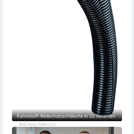
r
j
a
h
r
Kunststoff-Wellschutzschläuche in 22 Varianten
Bild: Flexa GmbH & Co.