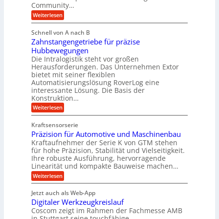
e
Community…
r
n
u
b
o
T
:
Weiterlesen
l
l
i
M
e
i
o
e
g
Schnell von A nach B
g
m
k
n
e
i
Zahnstangengetriebe für präzise
s
p
i
e
K
c
Hubbewegungen
o
m
s
h
u
Die Intralogistik steht vor großen
b
u
V
e
g
Herausforderungen. Das Unternehmen Extor
e
n
n
e
z
bietet mit seiner flexiblen
e
a
d
i
r
Automatisierungslösung RoverLog eine
u
l
e
w
interessante Lösung. Die Basis der
g
c
g
h
h
Konstruktion…
e
l
t
e
i
n
:
Weiterlesen
n
e
n
w
Z
e
i
Z
i
a
i
u
e
Kraftsensorserie
g
c
h
e
n
i
Präzision für Automotive und Maschinenbau
n
e
n
h
t
d
s
Kraftaufnehmer der Serie K von GTM stehen
S
r
e
t
t
e
für hohe Präzision, Stabilität und Vielseitigkeit.
n
B
a
a
Ihre robuste Ausführung, hervorragende
v
t
n
n
ü
o
Linearität und kompakte Bauweise machen…
r
g
d
n
r
:
e
Weiterlesen
o
i
K
o
P
n
r
I
e
r
g
t
k
w
Jetzt auch als Web-App
b
ä
e
i
i
r
Digitaler Werkzeugkreislauf
z
t
n
e
c
a
i
r
Coscom zeigt im Rahmen der Fachmesse AMB
R
h
f
s
i
ü
in Stuttgart seine touchfähige
t