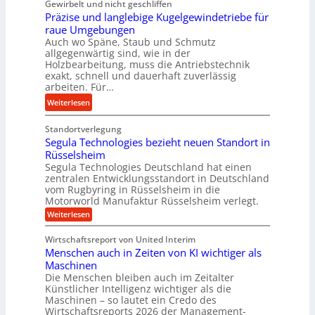
h
Gewirbelt und nicht geschliffen
u
d
t
u
Präzise und langlebige Kugelgewindetriebe für
g
e
r
n
raue Umgebungen
e
n
a
Auch wo Späne, Staub und Schmutz
g
l
M
s
allgegenwärtig sind, wie in der
s
g
i
c
Holzbearbeitung, muss die Antriebstechnik
f
e
t
h
exakt, schnell und dauerhaft zuverlässig
ö
w
t
arbeiten. Für…
a
r
i
e
l
:
Weiterlesen
d
n
l
l
P
e
d
s
s
Standortverlegung
r
r
e
t
e
Segula Technologies bezieht neuen Standort in
ä
u
t
a
Rüsselsheim
n
z
n
r
n
Segula Technologies Deutschland hat einen
s
i
g
i
zentralen Entwicklungsstandort in Deutschland
d
o
s
vom Rugbyring in Rüsselsheim in die
b
e
r
e
Motorworld Manufaktur Rüsselsheim verlegt.
r
b
e
u
:
Weiterlesen
a
u
n
n
S
u
n
e
d
Wirtschaftsreport von United Interim
c
g
d
l
Menschen auch in Zeiten von KI wichtiger als
u
h
H
a
l
Maschinen
t
y
a
n
Die Menschen bleiben auch im Zeitalter
m
T
d
Künstlicher Intelligenz wichtiger als die
g
e
e
r
Maschinen – so lautet ein Credo des
l
c
h
Wirtschaftsreports 2026 der Management-
a
h