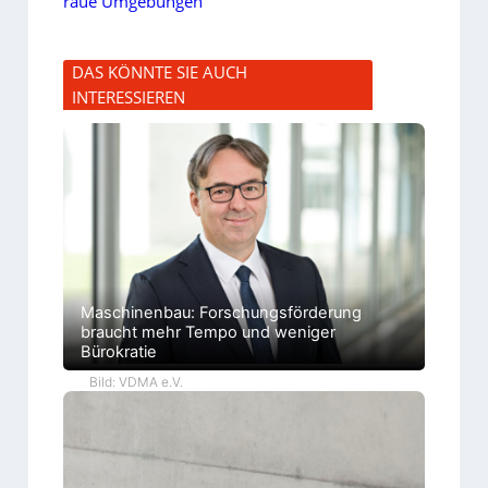
raue Umgebungen
DAS KÖNNTE SIE AUCH
INTERESSIEREN
Maschinenbau: Forschungsförderung
braucht mehr Tempo und weniger
Bürokratie
Bild: VDMA e.V.