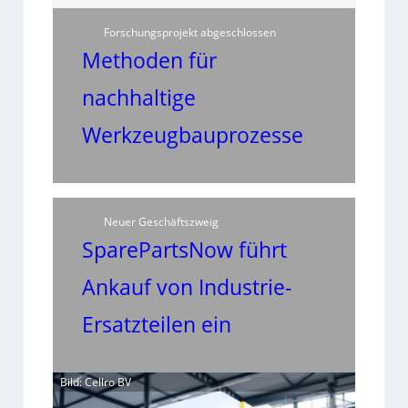
Forschungsprojekt abgeschlossen
Methoden für
nachhaltige
Werkzeugbauprozesse
Neuer Geschäftszweig
SparePartsNow führt
Ankauf von Industrie-
Ersatzteilen ein
Bild: Cellro BV