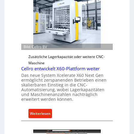
h
a
n
i
s
c
h
Bild: Cellro BV
e
r
Zusätzliche Lagerkapazität oder weitere CNC-
Ü
Maschine
b
Cellro entwickelt X60-Plattform weiter
e
Das neue System Xcelerate X60 Next Gen
r
ermöglicht zerspanenden Betrieben einen
skalierbaren Einstieg in die CNC-
l
Automatisierung, wobei Lagerkapazitäten
a
und Maschinenanzahlen nachträglich
s
erweitert werden können.
t
s
:
Weiterlesen
c
C
h
e
u
l