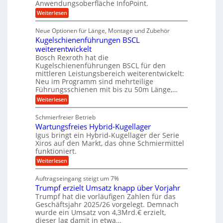
Anwendungsoberfläche InfoPoint.
n
f
t
r
o
ü
:
g
Weiterlesen
n
e
a
r
D
f
a
l
u
p
i
ü
Neue Optionen für Länge, Montage und Zubehör
n
r
g
l
e
r
ä
Kugelschienenführungen BSCL
i
g
A
e
U
z
t
weiterentwickelt
u
i
n
m
a
t
Bosch Rexroth hat die
s
l
o
g
Kugelschienenführungen BSCL für den
e
e
m
e
mittleren Leistungsbereich weiterentwickelt:
H
r
o
Neu im Programm sind mehrteilige
u
b
W
t
b
Führungsschienen mit bis zu 50m Länge,…
e
i
u
b
r
v
:
Weiterlesen
n
e
k
e
K
w
z
g
u
u
e
Schmierfreier Betrieb
e
n
e
g
g
u
d
Wartungsfreies Hybrid-Kugellager
e
n
u
g
M
l
Igus bringt ein Hybrid-Kugellager der Serie
n
k
a
s
Xiros auf den Markt, das ohne Schmiermittel
g
r
s
c
funktioniert.
e
e
c
h
n
i
h
:
Weiterlesen
i
s
i
W
e
l
n
a
n
Auftragseingang steigt um 7%
a
e
r
e
u
Trumpf erzielt Umsatz knapp über Vorjahr
n
t
n
f
b
u
Trumpf hat die vorläufigen Zahlen für das
f
a
n
ü
Geschäftsjahr 2025/26 vorgelegt. Demnach
u
g
h
wurde ein Umsatz von 4,3Mrd.€ erzielt,
s
r
dieser lag damit in etwa…
f