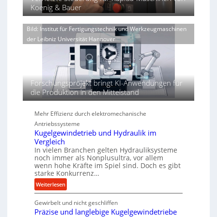
r
ü
u
Koenig & Bauer
x
u
b
l
p
n
e
i
a
Bild: Institut für Fertigungstechnik und Werkzeugmaschinen
g
r
n
e
der Leibniz Universität Hannover
V
d
n
o
i
e
r
e
r
j
r
h
a
t
Forschungsprojekt bringt KI-Anwendungen für
ö
h
die Produktion in den Mittelstand
h
r
e
n
Mehr Effizienz durch elektromechanische
d
Antriebssysteme
i
Kugelgewindetrieb und Hydraulik im
e
Vergleich
P
In vielen Branchen gelten Hydrauliksysteme
noch immer als Nonplusultra, vor allem
e
wenn hohe Kräfte im Spiel sind. Doch es gibt
r
starke Konkurrenz…
f
:
Weiterlesen
o
K
r
Gewirbelt und nicht geschliffen
u
m
Präzise und langlebige Kugelgewindetriebe
g
a