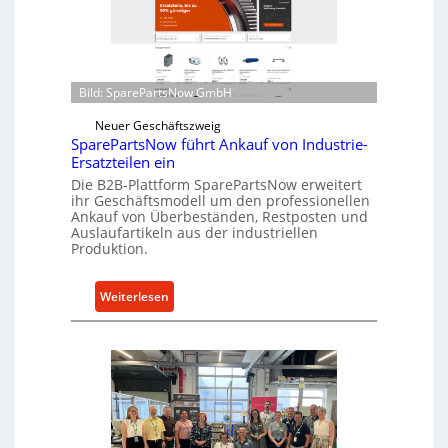
t
l
z
r
f
o
ü
e
r
Bild: SparePartsNow GmbH
n
i
t
Neuer Geschäftszweig
n
w
SparePartsNow führt Ankauf von Industrie-
d
Ersatzteilen ein
i
i
c
Die B2B-Plattform SparePartsNow erweitert
r
ihr Geschäftsmodell um den professionellen
k
e
Ankauf von Überbeständen, Restposten und
e
Auslaufartikeln aus der industriellen
k
l
Produktion.
t
t
e
X
:
Weiterlesen
A
6
S
n
0
p
t
-
a
r
P
r
i
l
e
e
a
P
b
t
a
e