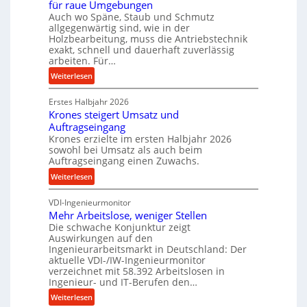
für raue Umgebungen
e
n
Auch wo Späne, Staub und Schmutz
l
c
allgegenwärtig sind, wie in der
g
e
Holzbearbeitung, muss die Antriebstechnik
e
b
exakt, schnell und dauerhaft zuverlässig
w
arbeiten. Für…
e
i
i
:
Weiterlesen
n
m
P
d
D
Erstes Halbjahr 2026
r
e
r
Krones steigert Umsatz und
ä
t
ü
Auftragseingang
z
r
c
Krones erzielte im ersten Halbjahr 2026
i
i
sowohl bei Umsatz als auch beim
k
s
Auftragseingang einen Zuwachs.
e
p
e
b
:
Weiterlesen
r
u
u
K
o
n
n
VDI-Ingenieurmonitor
r
z
d
d
Mehr Arbeitslose, weniger Stellen
o
e
l
Die schwache Konjunktur zeigt
H
n
s
a
Auswirkungen auf den
y
e
s
n
Ingenieurarbeitsmarkt in Deutschland: Der
d
s
g
aktuelle VDI-/IW-Ingenieurmonitor
r
s
verzeichnet mit 58.392 Arbeitslosen in
l
a
t
Ingenieur- und IT-Berufen den…
e
u
e
:
b
Weiterlesen
l
i