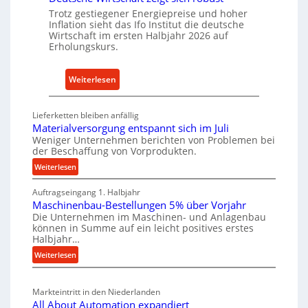
n
Trotz gestiegener Energiepreise und hoher
r
d
Inflation sieht das Ifo Institut die deutsche
n
u
Wirtschaft im ersten Halbjahr 2026 auf
a
Erholungskurs.
s
c
t
h
r
:
Weiterlesen
h
i
D
a
e
e
Lieferketten bleiben anfällig
l
-
u
Materialversorgung entspannt sich im Juli
t
E
t
Weniger Unternehmen berichten von Problemen bei
i
r
der Beschaffung von Vorprodukten.
s
g
s
c
:
Weiterlesen
e
a
M
h
W
Auftragseingang 1. Halbjahr
a
t
e
e
Maschinenbau-Bestellungen 5% über Vorjahr
t
z
W
r
Die Unternehmen im Maschinen- und Anlagenbau
e
t
i
können in Summe auf ein leicht positives erstes
k
r
e
r
Halbjahr…
i
z
i
t
:
Weiterlesen
a
e
l
s
M
l
u
e
a
c
v
g
Markteintritt in den Niederlanden
s
n
h
e
b
All About Automation expandiert
c