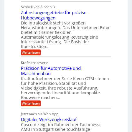
M
i
i
g
Schnell von A nach B
e
g
k
e
Zahnstangengetriebe für präzise
h
e
i
r
Hubbewegungen
r
K
m
t
Die Intralogistik steht vor großen
A
u
Herausforderungen. Das Unternehmen Extor
V
U
r
g
bietet mit seiner flexiblen
e
m
b
e
Automatisierungslösung RoverLog eine
r
s
e
l
interessante Lösung. Die Basis der
g
a
Konstruktion…
i
g
l
t
t
e
:
Weiterlesen
e
z
Z
s
w
a
i
u
Kraftsensorserie
l
i
h
c
n
Präzision für Automotive und
o
n
n
h
d
s
Maschinenbau
s
d
t
A
Kraftaufnehmer der Serie K von GTM stehen
e
e
a
für hohe Präzision, Stabilität und
u
n
,
t
Vielseitigkeit. Ihre robuste Ausführung,
g
f
w
r
hervorragende Linearität und kompakte
e
t
e
i
Bauweise machen…
n
r
g
n
e
:
Weiterlesen
e
a
P
i
b
t
r
g
g
e
Jetzt auch als Web-App
r
ä
s
i
e
f
Digitaler Werkzeugkreislauf
z
e
e
i
Coscom zeigt im Rahmen der Fachmesse
r
ü
b
s
i
AMB in Stuttgart seine touchfähige
S
r
e
i