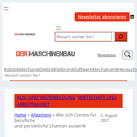
LinkedIn
Newsletter abonnieren
Search
LinkedIn
Newsletter
Robotik
Mechanik
Elektrik
Elektronik
Software
Mechatronik
Herausf
Search
AUS- UND WEITERBILDUNG
, 
WIRTSCHAFT UND
ARBEITSMARKT
Home
»
Allgemein
»
Wie sich Corona für
2. August
2021
berufliche
und persönliche Chancen auswirkt