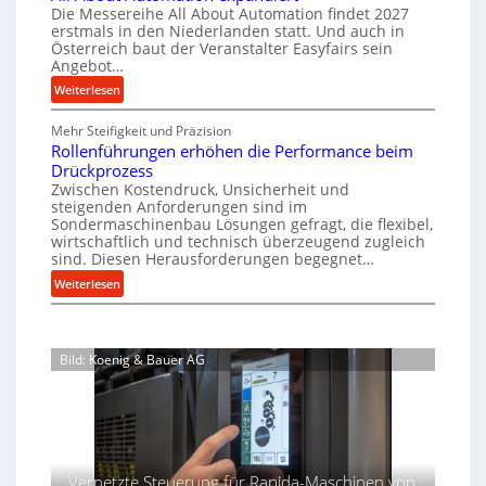
e
a
r
Die Messereihe All About Automation findet 2027
a
h
s
i
f
erstmals in den Niederlanden statt. Und auch in
u
i
o
Österreich baut der Veranstalter Easyfairs sein
n
t
n
p
Angebot…
r
z
e
r
g
:
Weiterlesen
e
n
o
u
A
i
b
n
z
Mehr Steifigkeit und Präzision
l
g
a
g
Rollenführungen erhöhen die Performance beim
e
l
t
u
e
Drückprozess
A
s
-
s
Zwischen Kostendruck, Unsicherheit und
n
b
s
B
steigenden Anforderungen sind im
i
t
o
e
Sondermaschinenbau Lösungen gefragt, die flexibel,
e
s
c
u
wirtschaftlich und technisch überzeugend zugleich
s
p
h
t
sind. Diesen Herausforderungen begegnet…
t
a
A
r
:
Weiterlesen
e
n
u
o
R
l
n
t
b
o
l
t
o
u
l
u
s
m
Bild: Koenig & Bauer AG
l
s
n
i
a
e
g
t
c
t
n
e
h
i
f
n
i
o
ü
5
m
n
h
%
J
Vernetzte Steuerung für Rapida-Maschinen von
e