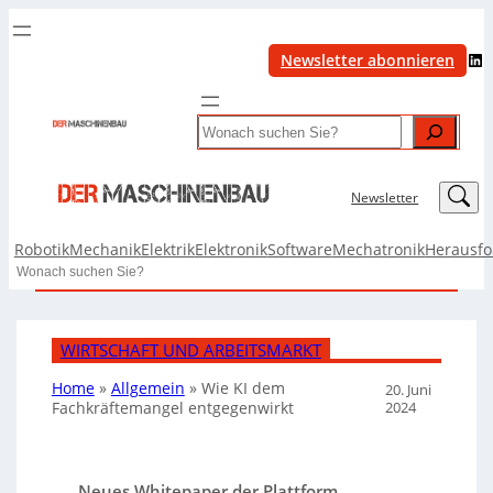
LinkedIn
Newsletter abonnieren
Search
LinkedIn
Newsletter
Robotik
Mechanik
Elektrik
Elektronik
Software
Mechatronik
Herausf
Search
WIRTSCHAFT UND ARBEITSMARKT
Home
»
Allgemein
»
Wie KI dem
20. Juni
2024
Fachkräftemangel entgegenwirkt
Neues Whitepaper der Plattform