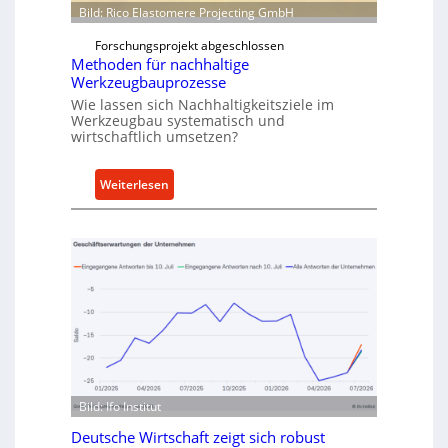
i
w
Bild: Rico Elastomere Projecting GmbH
t
f
e
Forschungsprojekt abgeschlossen
ü
r
Methoden für nachhaltige
h
Werkzeugbauprozesse
r
Wie lassen sich Nachhaltigkeitsziele im
t
Werkzeugbau systematisch und
A
wirtschaftlich umsetzen?
n
k
:
Weiterlesen
a
M
u
e
f
t
v
h
o
o
n
d
I
e
n
n
d
f
u
ü
s
Bild: Ifo Institut
r
t
n
Deutsche Wirtschaft zeigt sich robust
r