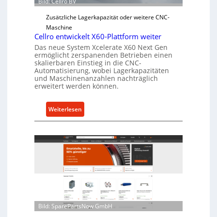
b
Bild: Cellro BV
e
Zusätzliche Lagerkapazität oder weitere CNC-
r
Maschine
l
Cellro entwickelt X60-Plattform weiter
a
Das neue System Xcelerate X60 Next Gen
s
ermöglicht zerspanenden Betrieben einen
t
skalierbaren Einstieg in die CNC-
Automatisierung, wobei Lagerkapazitäten
s
und Maschinenanzahlen nachträglich
c
erweitert werden können.
h
u
:
Weiterlesen
t
C
z
e
f
l
ü
l
r
r
i
o
n
e
d
n
i
t
r
Bild: SparePartsNow GmbH
w
e