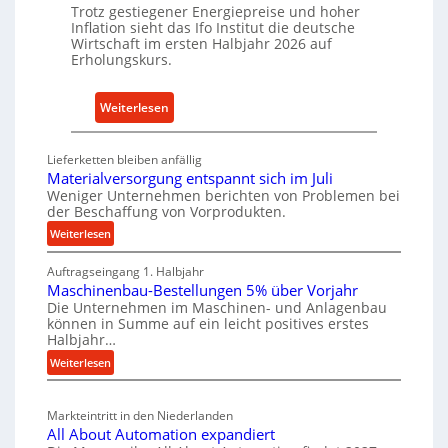
a
Trotz gestiegener Energiepreise und hoher
i
Inflation sieht das Ifo Institut die deutsche
c
e
Wirtschaft im ersten Halbjahr 2026 auf
h
Erholungskurs.
-
h
E
a
r
:
Weiterlesen
l
s
D
t
a
e
i
Lieferketten bleiben anfällig
t
u
g
Materialversorgung entspannt sich im Juli
z
t
Weniger Unternehmen berichten von Problemen bei
e
t
der Beschaffung von Vorprodukten.
s
W
e
c
:
Weiterlesen
e
i
M
h
r
Auftragseingang 1. Halbjahr
a
l
e
k
Maschinenbau-Bestellungen 5% über Vorjahr
t
e
W
z
Die Unternehmen im Maschinen- und Anlagenbau
e
n
i
können in Summe auf ein leicht positives erstes
e
r
e
r
Halbjahr…
u
i
i
t
:
Weiterlesen
g
a
n
s
M
l
b
a
c
v
a
Markteintritt in den Niederlanden
s
h
e
u
All About Automation expandiert
c
a
r