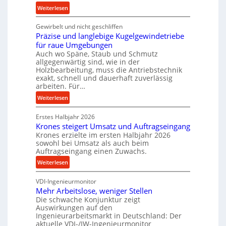
n
:
Weiterlesen
c
K
e
Gewirbelt und nicht geschliffen
u
b
Präzise und langlebige Kugelgewindetriebe
g
e
für raue Umgebungen
e
i
Auch wo Späne, Staub und Schmutz
l
m
allgegenwärtig sind, wie in der
g
D
Holzbearbeitung, muss die Antriebstechnik
e
exakt, schnell und dauerhaft zuverlässig
r
w
arbeiten. Für…
ü
i
c
:
Weiterlesen
n
k
P
d
p
Erstes Halbjahr 2026
r
e
Krones steigert Umsatz und Auftragseingang
r
ä
t
Krones erzielte im ersten Halbjahr 2026
o
z
r
sowohl bei Umsatz als auch beim
z
i
Auftragseingang einen Zuwachs.
i
e
s
e
:
Weiterlesen
s
e
b
K
s
u
u
VDI-Ingenieurmonitor
r
n
n
Mehr Arbeitslose, weniger Stellen
o
d
Die schwache Konjunktur zeigt
d
n
l
Auswirkungen auf den
H
e
a
Ingenieurarbeitsmarkt in Deutschland: Der
y
s
n
aktuelle VDI-/IW-Ingenieurmonitor