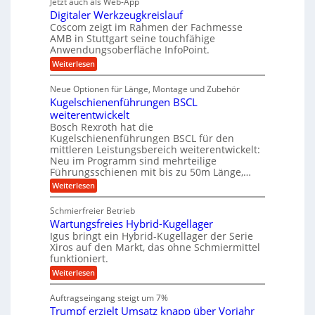
g
Jetzt auch als Web-App
r
ä
s
i
e
e
Digitaler Werkzeugkreislauf
z
e
e
i
Coscom zeigt im Rahmen der Fachmesse
f
r
b
s
i
AMB in Stuttgart seine touchfähige
ü
S
e
i
Anwendungsoberfläche InfoPoint.
n
f
r
t
o
ü
:
g
Weiterlesen
n
r
e
r
D
f
a
a
l
p
i
ü
Neue Optionen für Länge, Montage und Zubehör
n
r
g
u
l
r
ä
Kugelschienenführungen BSCL
i
g
A
e
e
z
t
weiterentwickelt
u
U
i
n
a
t
Bosch Rexroth hat die
s
l
m
o
Kugelschienenführungen BSCL für den
e
e
m
g
mittleren Leistungsbereich weiterentwickelt:
H
r
o
Neu im Programm sind mehrteilige
u
e
W
t
b
Führungsschienen mit bis zu 50m Länge,…
e
i
b
b
r
v
:
Weiterlesen
u
e
k
e
K
w
n
z
u
u
e
Schmierfreier Betrieb
e
n
g
g
g
u
d
Wartungsfreies Hybrid-Kugellager
e
e
u
g
M
l
Igus bringt ein Hybrid-Kugellager der Serie
n
k
n
a
s
Xiros auf den Markt, das ohne Schmiermittel
g
r
s
c
funktioniert.
e
e
c
h
n
i
h
:
Weiterlesen
i
s
i
W
e
l
n
a
n
Auftragseingang steigt um 7%
a
e
r
e
u
Trumpf erzielt Umsatz knapp über Vorjahr
n
t
n