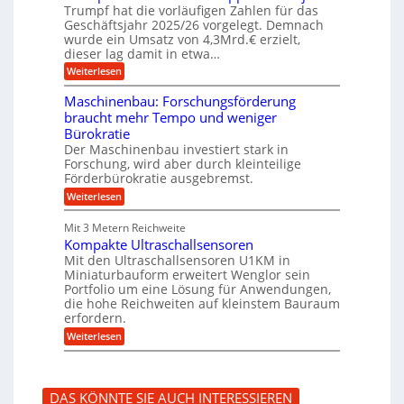
f
b
u
Trumpf hat die vorläufigen Zahlen für das
f
a
n
ü
Geschäftsjahr 2025/26 vorgelegt. Demnach
u
g
h
wurde ein Umsatz von 4,3Mrd.€ erzielt,
s
r
dieser lag damit in etwa…
f
u
:
r
Weiterlesen
n
T
e
g
r
i
e
Maschinenbau: Forschungsförderung
u
e
n
braucht mehr Tempo und weniger
m
s
B
Bürokratie
p
H
S
f
y
Der Maschinenbau investiert stark in
C
e
b
L
Forschung, wird aber durch kleinteilige
r
r
w
Förderbürokratie ausgebremst.
z
i
e
:
Weiterlesen
i
d
i
M
e
-
t
a
l
K
e
Mit 3 Metern Reichweite
s
t
u
r
Kompakte Ultraschallsensoren
c
U
g
e
h
Mit den Ultraschallsensoren U1KM in
m
e
n
i
s
l
Miniaturbauform erweitert Wenglor sein
t
n
a
l
Portfolio um eine Lösung für Anwendungen,
w
e
t
a
i
die hohe Reichweiten auf kleinstem Bauraum
n
z
g
c
erfordern.
b
k
e
k
a
:
n
r
Weiterlesen
e
u
K
a
l
:
o
p
t
F
m
p
o
p
ü
DAS KÖNNTE SIE AUCH INTERESSIEREN
r
a
b