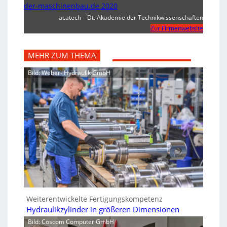
der-maschinenbau.de 2020
acatech – Dt. Akademie der Technikwissenschaften
Zur Firmenwebsite
MEHR ZUM THEMA
Bild: Weber- Hydraulik GmbH
Weiterentwickelte Fertigungskompetenz
Hydraulikzylinder in größeren Dimensionen
Bild: Coscom Computer GmbH