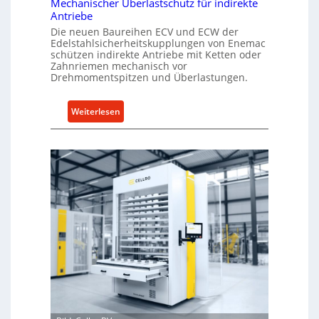
Mechanischer Überlastschutz für indirekte
Antriebe
Die neuen Baureihen ECV und ECW der
Edelstahlsicherheitskupplungen von Enemac
schützen indirekte Antriebe mit Ketten oder
Zahnriemen mechanisch vor
Drehmomentspitzen und Überlastungen.
:
Weiterlesen
M
e
c
h
a
n
i
s
c
h
e
r
Ü