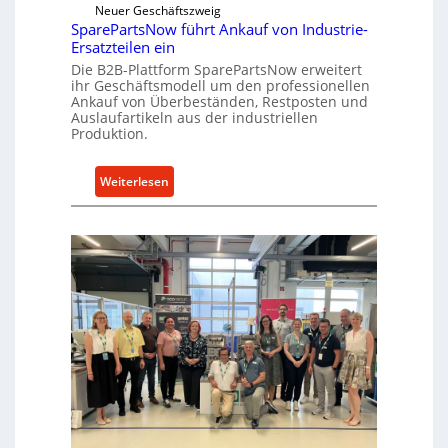
i
Neuer Geschäftszweig
k
c
SparePartsNow führt Ankauf von Industrie-
t
Ersatzteilen ein
k
e
Die B2B-Plattform SparePartsNow erweitert
e
A
ihr Geschäftsmodell um den professionellen
l
n
Ankauf von Überbeständen, Restposten und
t
Auslaufartikeln aus der industriellen
t
Produktion.
X
r
6
i
0
:
Weiterlesen
e
-
S
b
P
p
e
l
a
a
r
t
e
t
P
f
a
o
r
r
t
m
s
w
N
e
o