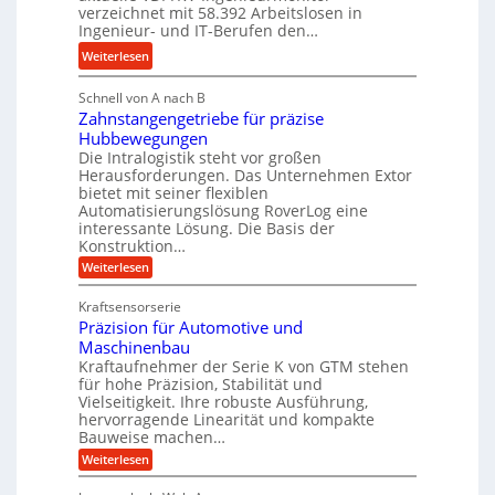
d
s
verzeichnet mit 58.392 Arbeitslosen in
g
r
t
Ingenieur- und IT-Berufen den…
l
a
e
e
:
Weiterlesen
u
i
b
M
l
g
i
Schnell von A nach B
e
i
e
Zahnstangengetriebe für präzise
g
h
k
r
Hubbewegungen
e
r
i
t
Die Intralogistik steht vor großen
K
A
m
Herausforderungen. Das Unternehmen Extor
U
u
r
bietet mit seiner flexiblen
V
m
g
b
Automatisierungslösung RoverLog eine
e
s
e
e
interessante Lösung. Die Basis der
r
a
l
Konstruktion…
i
g
t
g
t
:
Weiterlesen
l
z
Z
e
s
a
e
u
Kraftsensorserie
w
l
h
i
n
Präzision für Automotive und
i
o
n
c
d
s
Maschinenbau
n
s
t
h
A
Kraftaufnehmer der Serie K von GTM stehen
d
e
a
für hohe Präzision, Stabilität und
u
e
n
,
Vielseitigkeit. Ihre robuste Ausführung,
g
f
t
w
hervorragende Linearität und kompakte
e
t
r
e
Bauweise machen…
n
r
g
i
n
:
Weiterlesen
e
a
P
e
i
t
r
g
b