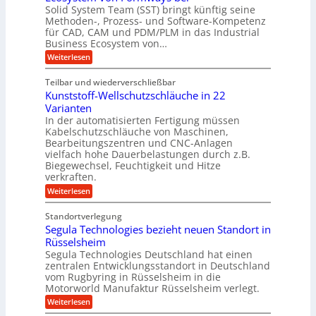
a
k
a
Solid System Team (SST) bringt künftig seine
a
t
m
a
n
Methoden-, Prozess- und Software-Kompetenz
g
A
l
w
a
für CAD, CAM und PDM/PLM in das Industrial
r
s
e
i
b
Business Ecosystem von…
p
W
r
c
e
a
p
:
Weiterlesen
i
c
k
S
ü
t
h
o
e
s
Teilbar und wiederverschließbar
b
s
l
m
l
t
Kunststoff-Wellschutzschläuche in 22
i
e
a
u
t
d
Varianten
r
r
m
S
In der automatisierten Fertigung müssen
k
s
V
y
Kabelschutzschläuche von Maschinen,
t
c
s
o
Bearbeitungszentren und CNC-Anlagen
h
t
r
a
vielfach hohe Dauerbelastungen durch z.B.
e
n
j
Biegewechsel, Feuchtigkeit und Hitze
m
c
T
verkraften.
a
e
e
:
h
Weiterlesen
f
a
K
ü
r
m
u
r
t
Standortverlegung
n
d
r
Segula Technologies bezieht neuen Standort in
s
e
i
t
Rüsselsheim
n
t
s
M
Segula Technologies Deutschland hat einen
t
t
a
I
zentralen Entwicklungsstandort in Deutschland
o
s
n
vom Rugbyring in Rüsselsheim in die
f
c
d
Motorworld Manufaktur Rüsselsheim verlegt.
f
h
u
-
i
:
Weiterlesen
s
W
n
S
t