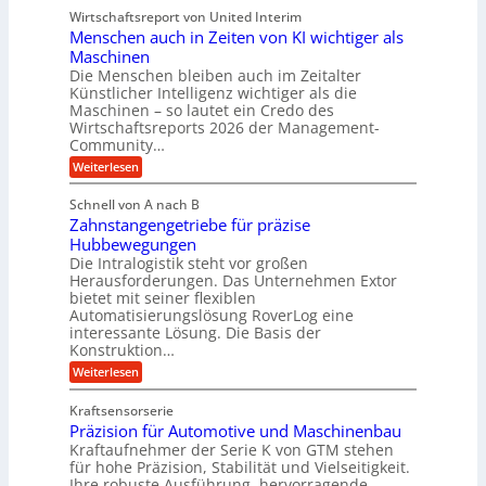
e
e
e
r
Wirtschaftsreport von United Interim
l
n
g
i
l
Menschen auch in Zeiten von KI wichtiger als
b
u
a
s
a
l
Maschinen
l
c
u
a
B
Die Menschen bleiben auch im Zeitalter
h
T
u
Künstlicher Intelligenz wichtiger als die
u
e
s
Maschinen – so lautet ein Credo des
t
c
i
z
Wirtschaftsreports 2026 der Management-
h
n
s
Community…
n
e
c
o
s
:
Weiterlesen
h
l
s
M
l
o
E
e
ä
Schnell von A nach B
g
c
n
u
i
Zahnstangengetriebe für präzise
o
s
c
e
s
c
Hubbewegungen
h
s
y
h
Die Intralogistik steht vor großen
e
b
s
e
i
Herausforderungen. Das Unternehmen Extor
e
t
n
n
z
bietet mit seiner flexiblen
e
a
2
i
Automatisierungslösung RoverLog eine
m
u
2
e
v
interessante Lösung. Die Basis der
c
V
h
o
h
Konstruktion…
a
t
n
i
r
:
Weiterlesen
n
F
n
i
Z
e
o
Z
a
a
u
r
e
Kraftsensorserie
n
h
e
m
i
Präzision für Automotive und Maschinenbau
t
n
n
w
t
e
s
Kraftaufnehmer der Serie K von GTM stehen
S
a
e
n
t
t
für hohe Präzision, Stabilität und Vielseitigkeit.
y
n
a
a
s
Ihre robuste Ausführung, hervorragende
v