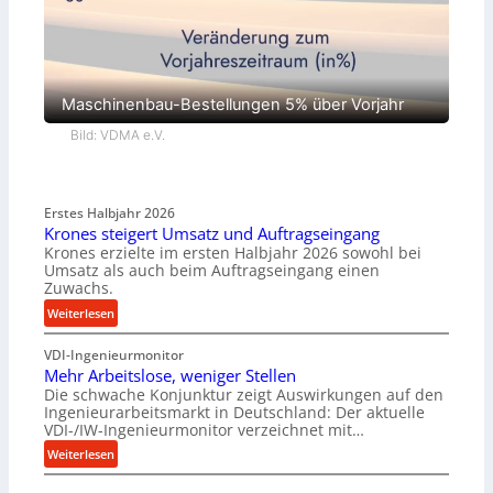
Maschinenbau-Bestellungen 5% über Vorjahr
Bild: VDMA e.V.
Erstes Halbjahr 2026
Krones steigert Umsatz und Auftragseingang
Krones erzielte im ersten Halbjahr 2026 sowohl bei
Umsatz als auch beim Auftragseingang einen
Zuwachs.
:
Weiterlesen
K
VDI-Ingenieurmonitor
r
Mehr Arbeitslose, weniger Stellen
o
Die schwache Konjunktur zeigt Auswirkungen auf den
n
Ingenieurarbeitsmarkt in Deutschland: Der aktuelle
e
VDI-/IW-Ingenieurmonitor verzeichnet mit…
s
:
Weiterlesen
s
M
t