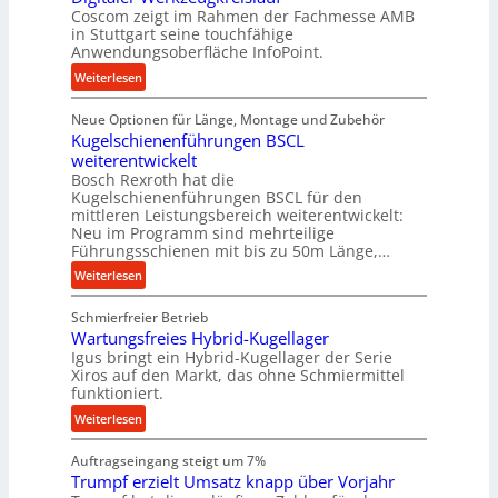
t
Coscom zeigt im Rahmen der Fachmesse AMB
r
in Stuttgart seine touchfähige
i
Anwendungsoberfläche InfoPoint.
e
:
Weiterlesen
b
D
e
Neue Optionen für Länge, Montage und Zubehör
i
f
Kugelschienenführungen BSCL
g
ü
weiterentwickelt
i
r
Bosch Rexroth hat die
t
r
Kugelschienenführungen BSCL für den
a
mittleren Leistungsbereich weiterentwickelt:
a
l
Neu im Programm sind mehrteilige
u
e
Führungsschienen mit bis zu 50m Länge,…
e
r
:
Weiterlesen
U
W
K
m
e
Schmierfreier Betrieb
u
g
r
Wartungsfreies Hybrid-Kugellager
g
e
k
Igus bringt ein Hybrid-Kugellager der Serie
e
b
z
Xiros auf den Markt, das ohne Schmiermittel
l
u
funktioniert.
e
s
n
u
:
Weiterlesen
c
g
g
W
h
e
k
Auftragseingang steigt um 7%
a
i
n
r
Trumpf erzielt Umsatz knapp über Vorjahr
r
e