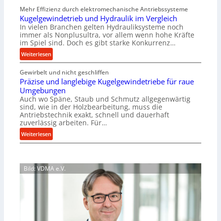
e
e
Mehr Effizienz durch elektromechanische Antriebssysteme
h
i
Kugelgewindetrieb und Hydraulik im Vergleich
r
g
In vielen Branchen gelten Hydrauliksysteme noch
A
e
immer als Nonplusultra, vor allem wenn hohe Kräfte
r
r
im Spiel sind. Doch es gibt starke Konkurrenz…
b
t
:
Weiterlesen
e
U
K
i
m
Gewirbelt und nicht geschliffen
u
t
s
Präzise und langlebige Kugelgewindetriebe für raue
g
s
a
Umgebungen
e
l
t
Auch wo Späne, Staub und Schmutz allgegenwärtig
l
o
sind, wie in der Holzbearbeitung, muss die
z
g
s
Antriebstechnik exakt, schnell und dauerhaft
u
e
zuverlässig arbeiten. Für…
e
n
w
,
:
Weiterlesen
d
i
w
P
A
n
e
r
u
d
n
ä
f
e
Bild: VDMA e.V.
i
z
t
t
g
i
r
r
e
s
a
i
r
e
g
e
S
u
s
b
t
n
e