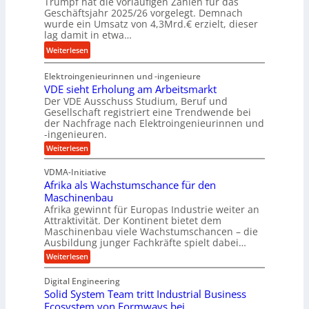
Trumpf hat die vorläufigen Zahlen für das
e
t
n
Geschäftsjahr 2025/26 vorgelegt. Demnach
i
u
e
wurde ein Umsatz von 4,3Mrd.€ erzielt, dieser
s
n
n
lag damit in etwa…
l
g
f
:
Weiterlesen
a
s
ü
T
u
f
h
Elektroingenieurinnen und -ingenieure
r
f
r
r
VDE sieht Erholung am Arbeitsmarkt
u
e
u
Der VDE Ausschuss Studium, Beruf und
m
i
n
Gesellschaft registriert eine Trendwende bei
p
e
der Nachfrage nach Elektroingenieurinnen und
g
f
-ingenieuren.
s
e
e
H
:
Weiterlesen
n
r
V
y
B
D
z
VDMA-Initiative
b
S
E
i
Afrika als Wachstumschance für den
s
r
C
e
i
Maschinenbau
i
L
e
l
Afrika gewinnt für Europas Industrie weiter an
d
h
w
Attraktivität. Der Kontinent bietet dem
t
t
-
e
Maschinenbau viele Wachstumschancen – die
U
E
K
Ausbildung junger Fachkräfte spielt dabei…
i
r
m
u
h
t
:
Weiterlesen
s
o
g
A
e
a
l
f
e
Digital Engineering
r
u
r
t
l
n
Solid System Team tritt Industrial Business
e
i
z
g
l
k
Ecosystem von Formways bei
n