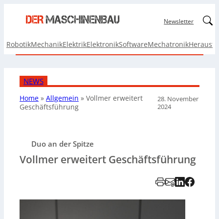
Linked
Newsletter
Robotik
Mechanik
Elektrik
Elektronik
Software
Mechatronik
Herausf
NEWS
Home
»
Allgemein
»
Vollmer erweitert
28. November
2024
Geschäftsführung
Duo an der Spitze
Vollmer erweitert Geschäftsführung