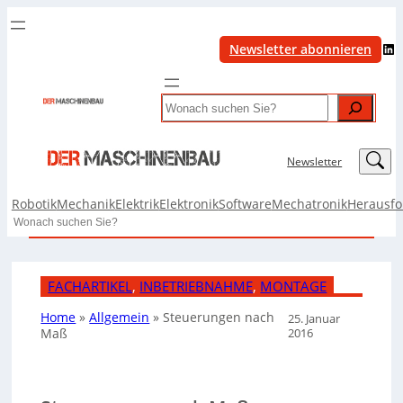
LinkedIn
Newsletter abonnieren
Search
LinkedIn
Newsletter
Robotik
Mechanik
Elektrik
Elektronik
Software
Mechatronik
Herausf
Search
FACHARTIKEL
, 
INBETRIEBNAHME
, 
MONTAGE
Home
»
Allgemein
»
Steuerungen nach
25. Januar
2016
Maß