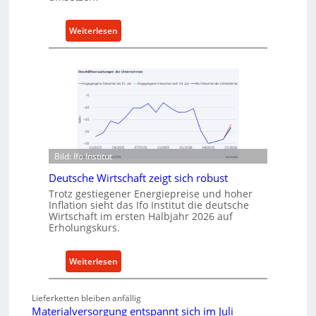
r
r
t
:
Weiterlesen
A
M
n
e
k
t
a
h
u
o
f
d
v
e
o
n
n
Bild: Ifo Institut
f
I
Deutsche Wirtschaft zeigt sich robust
ü
n
Trotz gestiegener Energiepreise und hoher
r
d
Inflation sieht das Ifo Institut die deutsche
n
u
Wirtschaft im ersten Halbjahr 2026 auf
a
Erholungskurs.
s
c
t
h
r
:
Weiterlesen
h
i
D
a
e
e
l
Lieferketten bleiben anfällig
-
u
Materialversorgung entspannt sich im Juli
t
E