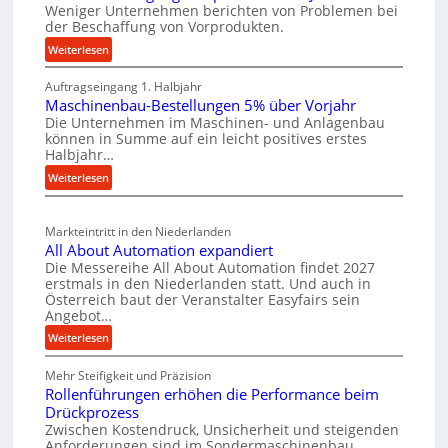
t
Weniger Unternehmen berichten von Problemen bei
i
r
der Beschaffung von Vorprodukten.
s
g
s
c
:
Weiterlesen
e
a
M
h
W
t
Auftragseingang 1. Halbjahr
a
e
e
z
Maschinenbau-Bestellungen 5% über Vorjahr
t
W
r
Die Unternehmen im Maschinen- und Anlagenbau
e
t
i
können in Summe auf ein leicht positives erstes
k
r
e
r
Halbjahr…
z
i
i
t
:
Weiterlesen
a
e
l
s
M
l
u
e
a
c
v
g
n
Markteintritt in den Niederlanden
s
h
e
b
All About Automation expandiert
e
c
a
r
Die Messereihe All About Automation findet 2027
a
h
i
s
f
erstmals in den Niederlanden statt. Und auch in
u
i
n
o
Österreich baut der Veranstalter Easyfairs sein
t
p
n
Angebot…
r
z
e
r
g
:
Weiterlesen
e
n
o
u
A
i
b
z
n
Mehr Steifigkeit und Präzision
l
g
a
g
e
Rollenführungen erhöhen die Performance beim
l
t
u
e
Drückprozess
s
A
-
s
Zwischen Kostendruck, Unsicherheit und steigenden
n
b
s
B
Anforderungen sind im Sondermaschinenbau
i
t