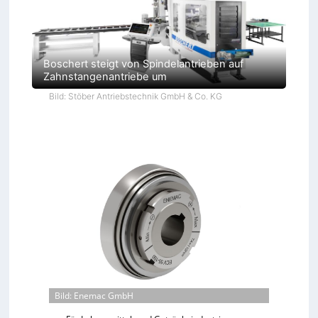
Boschert steigt von Spindelantrieben auf
Zahnstangenantriebe um
Bild: Stöber Antriebstechnik GmbH & Co. KG
Bild: Enemac GmbH