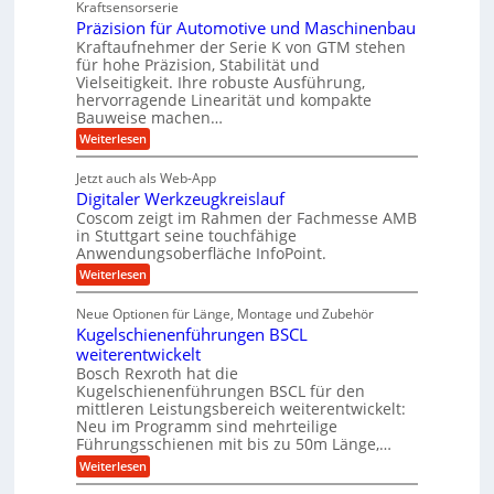
u
Kraftsensorserie
w
l
h
i
n
Präzision für Automotive und Maschinenbau
i
o
n
c
d
s
Kraftaufnehmer der Serie K von GTM stehen
n
s
t
h
für hohe Präzision, Stabilität und
A
d
e
a
Vielseitigkeit. Ihre robuste Ausführung,
u
e
n
,
hervorragende Linearität und kompakte
g
f
t
w
Bauweise machen…
e
t
r
e
n
:
Weiterlesen
r
g
i
P
n
e
a
r
e
i
Jetzt auch als Web-App
t
ä
g
b
g
Digitaler Werkzeugkreislauf
r
z
s
i
i
e
Coscom zeigt im Rahmen der Fachmesse AMB
e
e
s
e
in Stuttgart seine touchfähige
f
r
b
i
Anwendungsoberfläche InfoPoint.
i
ü
S
e
o
n
:
Weiterlesen
f
n
r
t
D
ü
f
g
r
e
i
r
ü
Neue Optionen für Länge, Montage und Zubehör
a
g
a
l
p
r
Kugelschienenführungen BSCL
i
n
r
A
u
l
t
ä
weiterentwickelt
u
g
e
e
a
z
t
Bosch Rexroth hat die
l
U
i
n
o
Kugelschienenführungen BSCL für den
e
s
m
m
mittleren Leistungsbereich weiterentwickelt:
r
e
o
Neu im Programm sind mehrteilige
g
W
H
t
Führungsschienen mit bis zu 50m Länge,…
e
u
e
i
r
b
v
:
Weiterlesen
b
k
b
e
K
u
z
e
u