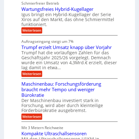
u
Schmierfreier Betrieb
e
w
n
n
g
u
e
d
Wartungsfreies Hybrid-Kugellager
e
g
g
g
M
l
Igus bringt ein Hybrid-Kugellager der Serie
e
k
u
a
s
Xiros auf den Markt, das ohne Schmiermittel
r
n
s
n
c
funktioniert.
e
g
c
h
i
e
h
:
Weiterlesen
i
s
n
i
W
e
l
n
a
n
Auftragseingang steigt um 7%
a
e
r
e
u
Trumpf erzielt Umsatz knapp über Vorjahr
n
t
n
f
b
u
Trumpf hat die vorläufigen Zahlen für das
f
a
n
ü
Geschäftsjahr 2025/26 vorgelegt. Demnach
u
g
h
wurde ein Umsatz von 4,3Mrd.€ erzielt, dieser
s
r
lag damit in etwa…
f
u
:
r
Weiterlesen
n
T
e
g
r
i
e
Maschinenbau: Forschungsförderung
u
e
n
braucht mehr Tempo und weniger
m
s
B
Bürokratie
p
H
S
f
y
Der Maschinenbau investiert stark in
C
e
b
L
Forschung, wird aber durch kleinteilige
r
r
w
Förderbürokratie ausgebremst.
z
i
e
:
Weiterlesen
i
d
i
M
e
-
t
a
l
K
e
Mit 3 Metern Reichweite
s
t
u
r
Kompakte Ultraschallsensoren
c
U
g
e
h
Mit den Ultraschallsensoren U1KM in
m
e