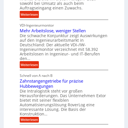
c
r
sowohl bei Umsatz als auch beim
i
Auftragseingang einen Zuwachs.
k
i
s
p
e
:
Weiterlesen
e
r
b
K
u
o
u
VDI-Ingenieurmonitor
r
n
z
n
Mehr Arbeitslose, weniger Stellen
o
d
e
Die schwache Konjunktur zeigt Auswirkungen
d
n
l
auf den Ingenieurarbeitsmarkt in
s
H
e
a
Deutschland: Der aktuelle VDI-/IW-
s
y
s
n
Ingenieurmonitor verzeichnet mit 58.392
d
s
Arbeitslosen in Ingenieur- und IT-Berufen
g
r
t
den…
l
a
e
e
:
Weiterlesen
u
i
b
M
l
g
i
Schnell von A nach B
e
i
e
Zahnstangengetriebe für präzise
g
h
k
r
Hubbewegungen
e
r
i
t
Die Intralogistik steht vor großen
K
A
m
Herausforderungen. Das Unternehmen Extor
U
u
r
bietet mit seiner flexiblen
V
m
g
b
Automatisierungslösung RoverLog eine
e
s
e
e
interessante Lösung. Die Basis der
r
a
l
Konstruktion…
i
g
t
g
t
:
Weiterlesen
l
z
Z
e
s
a
e