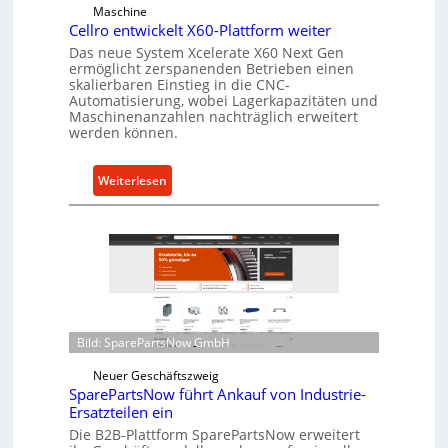
Maschine
b
Cellro entwickelt X60-Plattform weiter
e
Das neue System Xcelerate X60 Next Gen
r
ermöglicht zerspanenden Betrieben einen
l
skalierbaren Einstieg in die CNC-
Automatisierung, wobei Lagerkapazitäten und
a
Maschinenanzahlen nachträglich erweitert
s
werden können.
t
s
:
Weiterlesen
c
C
h
e
u
l
t
l
z
r
f
o
ü
e
r
Bild: SparePartsNow GmbH
n
i
t
n
Neuer Geschäftszweig
w
SparePartsNow führt Ankauf von Industrie-
d
i
Ersatzteilen ein
i
c
Die B2B-Plattform SparePartsNow erweitert
r