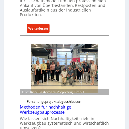
ihr Geschäftsmodell um den professionellen
k
e
Ankauf von Überbeständen, Restposten und
e
k
Auslaufartikeln aus der industriellen
l
Produktion.
t
t
e
X
A
:
Weiterlesen
6
n
S
0
t
p
-
r
a
P
i
r
l
e
e
a
b
P
t
e
a
t
r
f
t
o
s
r
Bild: Rico Elastomere Projecting GmbH
N
m
o
Forschungsprojekt abgeschlossen
w
Methoden für nachhaltige
w
e
Werkzeugbauprozesse
f
i
Wie lassen sich Nachhaltigkeitsziele im
ü
t
Werkzeugbau systematisch und wirtschaftlich
h
umsetzen?
e