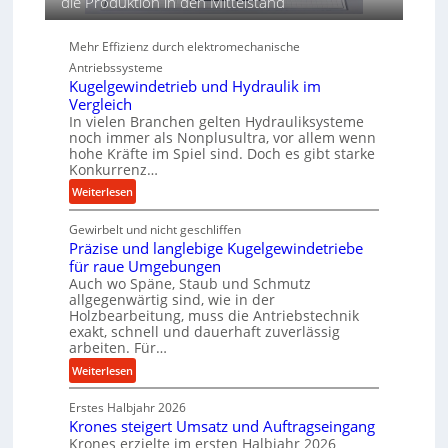
die Produktion in den Mittelstand
r
e
n
Mehr Effizienz durch elektromechanische
d
Antriebssysteme
i
Kugelgewindetrieb und Hydraulik im
e
Vergleich
P
In vielen Branchen gelten Hydrauliksysteme
e
noch immer als Nonplusultra, vor allem wenn
hohe Kräfte im Spiel sind. Doch es gibt starke
r
Konkurrenz…
f
o
:
Weiterlesen
r
K
m
Gewirbelt und nicht geschliffen
u
a
Präzise und langlebige Kugelgewindetriebe
g
für raue Umgebungen
n
e
Auch wo Späne, Staub und Schmutz
c
l
allgegenwärtig sind, wie in der
e
g
Holzbearbeitung, muss die Antriebstechnik
b
e
exakt, schnell und dauerhaft zuverlässig
e
w
arbeiten. Für…
i
i
:
Weiterlesen
m
n
P
D
d
Erstes Halbjahr 2026
r
r
e
Krones steigert Umsatz und Auftragseingang
ä
ü
t
Krones erzielte im ersten Halbjahr 2026
z