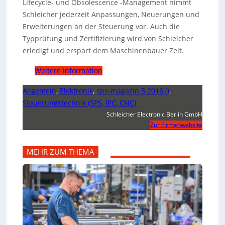
Lifecycle- und Obsolescence -Management nimmt
Schleicher jederzeit Anpassungen, Neuerungen und
Erweiterungen an der Steuerung vor. Auch die
Typprüfung und Zertifizierung wird von Schleicher
erledigt und erspart dem Maschinenbauer Zeit.
Weitere Information
Allgemein
,
Elektronik
,
sps-magazin 3 2016 ()
,
Steuerungstechnik (SPS, IPC, CNC)
Schleicher Electronic Berlin GmbH
Zur Firmenwebsite
MEHR ZUM THEMA