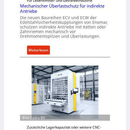
Für Lebensmittel- und Getränkeindustrie
Mechanischer Überlastschutz für indirekte
Antriebe
Die neuen Baureihen ECV und ECW der
Edelstahlsicherheitskupplungen von Enemac
schützen indirekte Antriebe mit Ketten oder
Zahnriemen mechanisch vor
Drehmomentspitzen und Überlastungen.
:
Weiterlesen
M
e
c
h
a
n
i
s
c
h
e
Bild: Cellro BV
r
Zusätzliche Lagerkapazität oder weitere CNC-
Ü