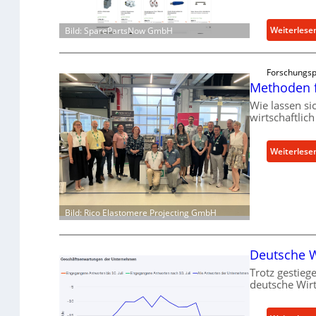
Weiterlese
Bild: SparePartsNow GmbH
Forschungsp
Methoden f
Wie lassen si
wirtschaftlic
Weiterlese
Bild: Rico Elastomere Projecting GmbH
Deutsche Wi
Trotz gestiege
deutsche Wirt