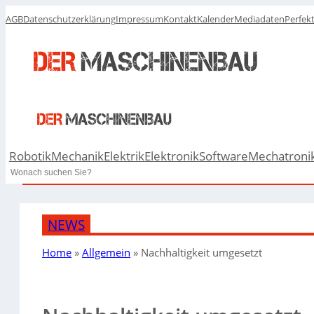
AGB
Datenschutzerklärung
Impressum
Kontakt
Kalender
Mediadaten
Perfek
Robotik
Mechanik
Elektrik
Elektronik
Software
Mechatroni
Search
NEWS
Home
»
Allgemein
»
Nachhaltigkeit umgesetzt