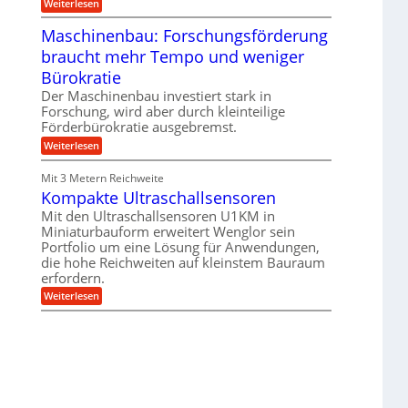
:
Weiterlesen
n
e
T
B
s
r
Maschinenbau: Forschungsförderung
S
H
u
C
y
braucht mehr Tempo und weniger
m
L
b
p
w
Bürokratie
r
f
e
i
e
Der Maschinenbau investiert stark in
i
d
r
t
Forschung, wird aber durch kleinteilige
-
z
e
Förderbürokratie ausgebremst.
K
i
r
u
e
:
Weiterlesen
e
g
l
M
n
e
t
a
t
Mit 3 Metern Reichweite
l
U
s
w
l
m
Kompakte Ultraschallsensoren
c
i
a
s
h
c
Mit den Ultraschallsensoren U1KM in
g
a
i
k
e
Miniaturbauform erweitert Wenglor sein
t
n
e
r
z
Portfolio um eine Lösung für Anwendungen,
e
l
k
n
die hohe Reichweiten auf kleinstem Bauraum
t
n
b
erfordern.
a
a
:
p
Weiterlesen
u
K
p
:
o
ü
F
m
b
o
p
e
r
a
r
s
k
V
c
t
o
h
e
r
u