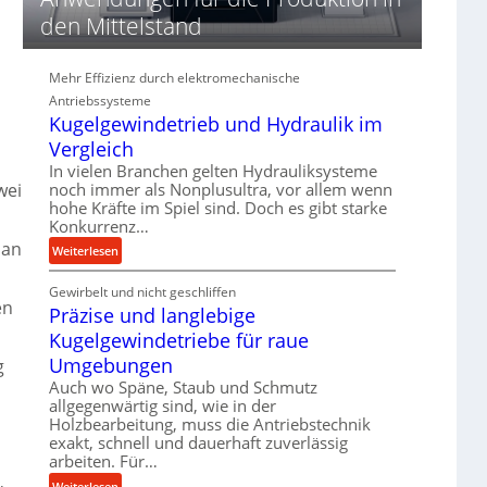
d
den Mittelstand
i
e
P
Mehr Effizienz durch elektromechanische
e
Antriebssysteme
r
Kugelgewindetrieb und Hydraulik im
f
Vergleich
o
In vielen Branchen gelten Hydrauliksysteme
r
noch immer als Nonplusultra, vor allem wenn
wei
m
hohe Kräfte im Spiel sind. Doch es gibt starke
a
Konkurrenz…
n
 an
:
Weiterlesen
c
K
e
Gewirbelt und nicht geschliffen
u
b
en
Präzise und langlebige
g
e
e
i
Kugelgewindetriebe für raue
l
m
Umgebungen
g
g
D
Auch wo Späne, Staub und Schmutz
e
r
allgegenwärtig sind, wie in der
w
ü
Holzbearbeitung, muss die Antriebstechnik
i
c
exakt, schnell und dauerhaft zuverlässig
n
arbeiten. Für…
k
d
p
:
Weiterlesen