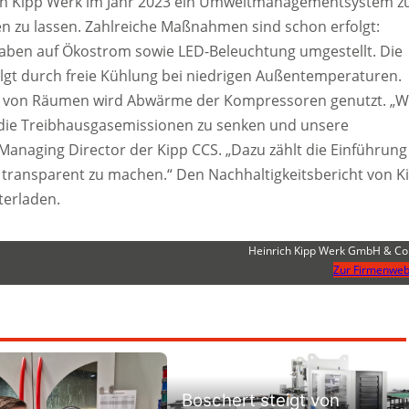
ich Kipp Werk im Jahr 2023 ein Umweltmanagementsystem z
en zu lassen. Zahlreiche Maßnahmen sind schon erfolgt:
haben auf Ökostrom sowie LED-Beleuchtung umgestellt. Die
lgt durch freie Kühlung bei niedrigen Außentemperaturen.
 von Räumen wird Abwärme der Kompressoren genutzt. „W
ie Treibhausgasemissionen zu senken und unsere
 Managing Director der Kipp CCS. „Dazu zählt die Einführung
e transparent zu machen.“ Den Nachhaltigkeitsbericht von K
terladen.
Heinrich Kipp Werk GmbH & Co
Zur Firmenweb
Boschert steigt von