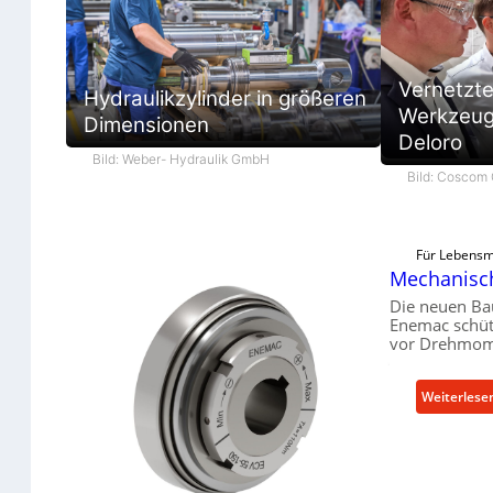
Vernetzt
Hydraulikzylinder in größeren
Werkzeugb
Dimensionen
Deloro
Bild: Weber- Hydraulik GmbH
Bild: Coscom
Für Lebensmi
Mechanisch
Die neuen Ba
Enemac schüt
vor Drehmome
Weiterlese