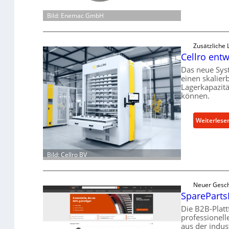
Bild: Enemac GmbH
Zusätzliche
Cellro entw
Das neue Sys
einen skalier
Lagerkapazit
können.
Weiterlese
Bild: Cellro BV
Neuer Gesch
SparePartsN
Die B2B-Plat
professionell
aus der indus