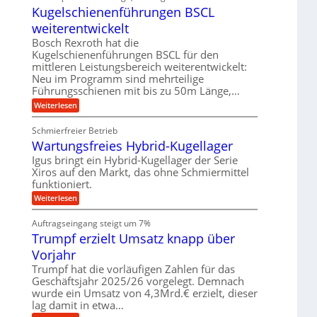
g
ä
A
Kugelschienenführungen BSCL
g
i
n
z
u
t
e
i
weiterentwickelt
t
a
s
o
b
l
Bosch Rexroth hat die
e
m
e
u
Kugelschienenführungen BSCL für den
H
o
r
n
u
mittleren Leistungsbereich weiterentwickelt:
t
W
b
i
Neu im Programm sind mehrteilige
g
e
b
v
Führungsschienen mit bis zu 50m Länge,…
r
e
e
e
k
w
n
:
Weiterlesen
u
z
e
K
n
e
g
u
d
u
Schmierfreier Betrieb
u
g
M
g
Wartungsfreies Hybrid-Kugellager
n
e
a
k
g
l
s
Igus bringt ein Hybrid-Kugellager der Serie
r
e
s
c
e
Xiros auf den Markt, das ohne Schmiermittel
n
c
h
i
funktioniert.
h
i
s
i
n
:
Weiterlesen
l
e
e
W
a
n
n
a
u
Auftragseingang steigt um 7%
e
b
r
f
n
a
Trumpf erzielt Umsatz knapp über
t
f
u
u
Vorjahr
ü
n
h
g
Trumpf hat die vorläufigen Zahlen für das
r
s
Geschäftsjahr 2025/26 vorgelegt. Demnach
u
f
wurde ein Umsatz von 4,3Mrd.€ erzielt, dieser
n
r
g
lag damit in etwa…
e
e
i