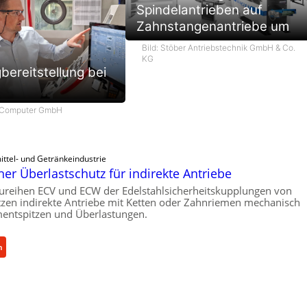
Spindelantrieben auf
Zahnstangenantriebe um
Bild: Stöber Antriebstechnik GmbH & Co.
e
KG
ereitstellung bei
 Computer GmbH
ttel- und Getränkeindustrie
er Überlastschutz für indirekte Antriebe
ureihen ECV und ECW der Edelstahlsicherheitskupplungen von
zen indirekte Antriebe mit Ketten oder Zahnriemen mechanisch
ntspitzen und Überlastungen.
:
n
M
e
c
h