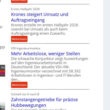
u
e
r
P
t
o
Erstes Halbjahr 2026
r
r
z
Krones steigert Umsatz und
ä
i
e
z
Auftragseingang
e
s
i
Krones erzielte im ersten Halbjahr 2026
b
ir
s
s
sowohl bei Umsatz als auch beim
u
e
Auftragseingang einen Zuwachs.
n
u
:
Weiterlesen
d
n
K
H
ipp
d
VDI-Ingenieurmonitor
r
y
l
Mehr Arbeitslose, weniger Stellen
o
d
a
n
Die schwache Konjunktur zeigt Auswirkungen
r
n
auf den Ingenieurarbeitsmarkt in
e
a
g
Deutschland: Der aktuelle VDI-/IW-
s
. KG
u
l
Ingenieurmonitor verzeichnet mit 58.392
s
site
l
e
Arbeitslosen in Ingenieur- und IT-Berufen
t
i
den…
b
e
k
i
:
Weiterlesen
i
i
g
M
g
m
e
Schnell von A nach B
e
e
V
K
Zahnstangengetriebe für präzise
h
r
e
u
r
t
Hubbewegungen
r
g
A
U
g