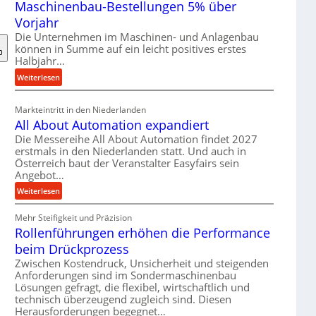
Maschinenbau-Bestellungen 5% über
t
e
Vorjahr
r
Die Unternehmen im Maschinen- und Anlagenbau
i
können in Summe auf ein leicht positives erstes
a
Halbjahr…
l
:
Weiterlesen
v
M
e
a
Markteintritt in den Niederlanden
r
s
All About Automation expandiert
s
c
Die Messereihe All About Automation findet 2027
o
h
erstmals in den Niederlanden statt. Und auch in
r
i
Österreich baut der Veranstalter Easyfairs sein
g
n
Angebot…
u
e
:
Weiterlesen
n
n
A
g
b
Mehr Steifigkeit und Präzision
l
e
a
Rollenführungen erhöhen die Performance
l
n
u
A
t
beim Drückprozess
-
b
s
Zwischen Kostendruck, Unsicherheit und steigenden
B
o
p
Anforderungen sind im Sondermaschinenbau
e
u
Lösungen gefragt, die flexibel, wirtschaftlich und
a
s
technisch überzeugend zugleich sind. Diesen
t
n
t
Herausforderungen begegnet…
A
n