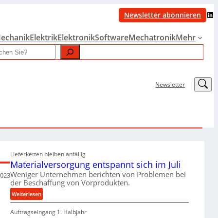
LinkedIn
Newsletter abonnieren
echanik
Elektrik
Elektronik
Software
Mechatronik
Mehr
LinkedIn
Newsletter
Lieferketten bleiben anfällig
Materialversorgung entspannt sich im Juli
Weniger Unternehmen berichten von Problemen bei
2023
der Beschaffung von Vorprodukten.
:
Weiterlesen
M
Auftragseingang 1. Halbjahr
a