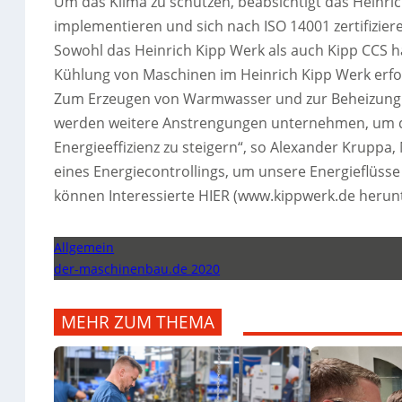
Um das Klima zu schützen, beabsichtigt das Heinr
implementieren und sich nach ISO 14001 zertifizier
Sowohl das Heinrich Kipp Werk als auch Kipp CCS 
Kühlung von Maschinen im Heinrich Kipp Werk erfo
Zum Erzeugen von Warmwasser und zur Beheizung
werden weitere Anstrengungen unternehmen, um d
Energieeffizienz zu steigern“, so Alexander Kruppa,
eines Energiecontrollings, um unsere Energieflüss
können Interessierte HIER (www.kippwerk.de herun
Allgemein
der-maschinenbau.de 2020
MEHR ZUM THEMA