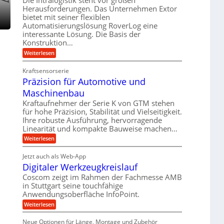
Die Intralogistik steht vor großen
e
r
m
Herausforderungen. Das Unternehmen Extor
l
l
b
bietet mit seiner flexiblen
s
e
g
Automatisierungslösung RoverLog eine
e
a
i
e
interessante Lösung. Die Basis der
i
t
c
w
Konstruktion…
t
z
h
i
:
Weiterlesen
s
u
Z
n
l
n
a
d
Kraftsensorserie
o
h
d
Präzision für Automotive und
e
n
s
A
s
t
Maschinenbau
e
u
t
r
,
a
Kraftaufnehmer der Serie K von GTM stehen
f
i
n
w
für hohe Präzision, Stabilität und Vielseitigkeit.
t
g
e
Ihre robuste Ausführung, hervorragende
e
r
e
b
Linearität und kompakte Bauweise machen…
n
n
a
e
g
:
Weiterlesen
i
g
e
P
f
g
s
t
r
ü
Jetzt auch als Web-App
r
e
e
ä
i
r
Digitaler Werkzeugkreislauf
z
r
i
e
i
r
Coscom zeigt im Rahmen der Fachmesse AMB
S
n
b
s
a
in Stuttgart seine touchfähige
e
t
i
g
f
Anwendungsoberfläche InfoPoint.
u
o
e
a
ü
n
e
:
Weiterlesen
l
r
n
f
D
U
p
l
ü
g
i
r
Neue Optionen für Länge, Montage und Zubehör
m
r
e