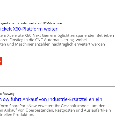
a
n
i
s
 Lagerkapazität oder weitere CNC-Maschine
c
ickelt X60-Plattform weiter
h
tem Xcelerate X60 Next Gen ermöglicht zerspanenden Betrieben
e
baren Einstieg in die CNC-Automatisierung, wobei
r
äten und Maschinenanzahlen nachträglich erweitert werden
Ü
b
e
:
n
r
C
l
e
a
l
s
l
t
r
s
o
äftszweig
c
ow führt Ankauf von Industrie-Ersatzteilen ein
e
h
n
tform SparePartsNow erweitert ihr Geschäftsmodell um den
u
en Ankauf von Überbeständen, Restposten und Auslaufartikeln
t
t
triellen Produktion.
w