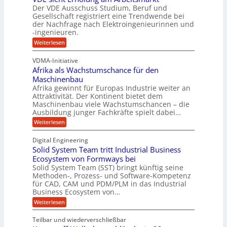
e
u
Der VDE Ausschuss Studium, Beruf und
m
i
n
Gesellschaft registriert eine Trendwende bei
p
e
der Nachfrage nach Elektroingenieurinnen und
g
f
-ingenieuren.
s
e
e
H
:
Weiterlesen
n
r
V
y
B
D
z
VDMA-Initiative
b
S
E
i
Afrika als Wachstumschance für den
s
r
C
e
i
Maschinenbau
i
L
e
l
Afrika gewinnt für Europas Industrie weiter an
d
h
w
Attraktivität. Der Kontinent bietet dem
t
t
-
e
Maschinenbau viele Wachstumschancen – die
U
E
K
Ausbildung junger Fachkräfte spielt dabei…
i
r
m
u
h
t
:
Weiterlesen
s
o
g
A
e
a
l
f
e
Digital Engineering
r
u
r
t
l
n
Solid System Team tritt Industrial Business
e
i
z
g
l
k
Ecosystem von Formways bei
n
a
k
a
Solid System Team (SST) bringt künftig seine
a
t
m
a
n
Methoden-, Prozess- und Software-Kompetenz
g
A
l
w
a
für CAD, CAM und PDM/PLM in das Industrial
r
s
e
i
b
Business Ecosystem von…
p
W
r
c
e
a
p
:
Weiterlesen
i
c
k
S
ü
t
h
o
e
s
Teilbar und wiederverschließbar
b
s
l
m
l