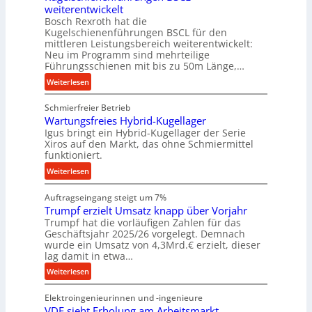
ü
weiterentwickelt
i
r
Bosch Rexroth hat die
t
r
Kugelschienenführungen BSCL für den
a
mittleren Leistungsbereich weiterentwickelt:
a
l
Neu im Programm sind mehrteilige
u
e
Führungsschienen mit bis zu 50m Länge,…
e
r
:
Weiterlesen
U
W
K
m
e
Schmierfreier Betrieb
u
g
r
Wartungsfreies Hybrid-Kugellager
g
e
k
Igus bringt ein Hybrid-Kugellager der Serie
e
b
z
Xiros auf den Markt, das ohne Schmiermittel
l
u
funktioniert.
e
s
n
u
:
Weiterlesen
c
g
g
W
h
e
k
Auftragseingang steigt um 7%
a
i
n
r
Trumpf erzielt Umsatz knapp über Vorjahr
r
e
Trumpf hat die vorläufigen Zahlen für das
e
t
n
Geschäftsjahr 2025/26 vorgelegt. Demnach
i
u
e
wurde ein Umsatz von 4,3Mrd.€ erzielt, dieser
s
n
n
lag damit in etwa…
l
g
f
:
Weiterlesen
a
s
ü
T
u
f
h
Elektroingenieurinnen und -ingenieure
r
f
r
r
VDE sieht Erholung am Arbeitsmarkt
u