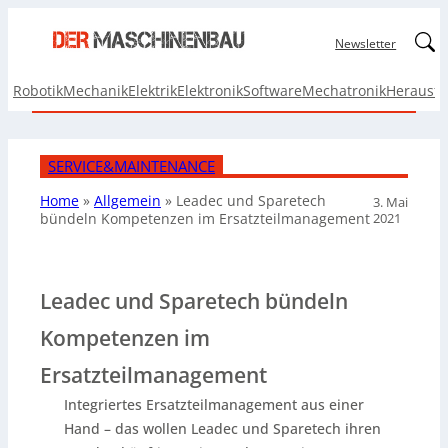
Linked
Newsletter
Robotik
Mechanik
Elektrik
Elektronik
Software
Mechatronik
Herausf
SERVICE&MAINTENANCE
Home
»
Allgemein
»
Leadec und Sparetech
3. Mai
2021
bündeln Kompetenzen im Ersatzteilmanagement
Leadec und Sparetech bündeln
Kompetenzen im
Ersatzteilmanagement
Integriertes Ersatzteilmanagement aus einer
Hand – das wollen Leadec und Sparetech ihren