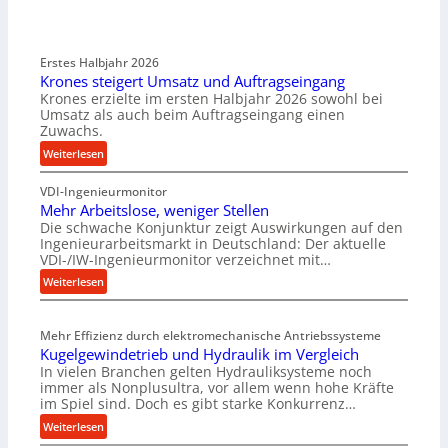
Erstes Halbjahr 2026
Krones steigert Umsatz und Auftragseingang
Krones erzielte im ersten Halbjahr 2026 sowohl bei
Umsatz als auch beim Auftragseingang einen
Zuwachs.
:
Weiterlesen
K
VDI-Ingenieurmonitor
r
Mehr Arbeitslose, weniger Stellen
o
Die schwache Konjunktur zeigt Auswirkungen auf den
n
Ingenieurarbeitsmarkt in Deutschland: Der aktuelle
e
VDI-/IW-Ingenieurmonitor verzeichnet mit…
s
:
Weiterlesen
s
M
t
e
e
Mehr Effizienz durch elektromechanische Antriebssysteme
h
i
Kugelgewindetrieb und Hydraulik im Vergleich
r
g
In vielen Branchen gelten Hydrauliksysteme noch
A
e
immer als Nonplusultra, vor allem wenn hohe Kräfte
r
r
im Spiel sind. Doch es gibt starke Konkurrenz…
b
t
:
Weiterlesen
e
U
K