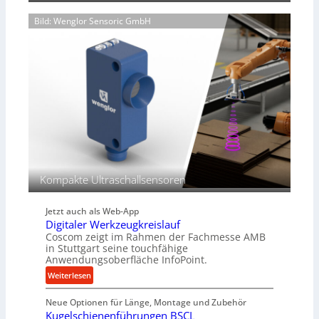
a
b
u
Bild: Wenglor Sensoric GmbH
i
l
g
i
e
k
K
i
u
m
g
V
e
e
l
r
g
g
e
l
w
e
i
Kompakte Ultraschallsensoren
i
n
c
d
h
Jetzt auch als Web-App
e
Digitaler Werkzeugkreislauf
t
Coscom zeigt im Rahmen der Fachmesse AMB
r
in Stuttgart seine touchfähige
i
Anwendungsoberfläche InfoPoint.
e
:
Weiterlesen
b
D
e
Neue Optionen für Länge, Montage und Zubehör
i
f
Kugelschienenführungen BSCL
g