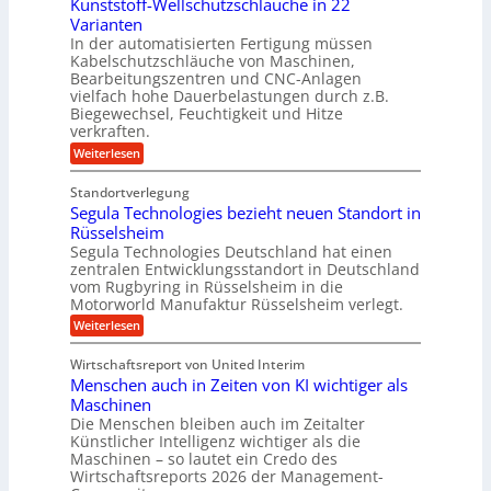
t
Kunststoff-Wellschutzschläuche in 22
i
e
a
u
t
d
Varianten
r
r
m
S
In der automatisierten Fertigung müssen
k
s
V
y
Kabelschutzschläuche von Maschinen,
t
c
s
o
Bearbeitungszentren und CNC-Anlagen
h
t
r
a
vielfach hohe Dauerbelastungen durch z.B.
e
n
j
Biegewechsel, Feuchtigkeit und Hitze
m
c
T
verkraften.
a
e
e
:
h
Weiterlesen
f
a
K
ü
r
m
u
r
t
Standortverlegung
n
d
r
Segula Technologies bezieht neuen Standort in
s
e
i
t
Rüsselsheim
n
t
s
M
Segula Technologies Deutschland hat einen
t
t
a
I
zentralen Entwicklungsstandort in Deutschland
o
s
n
vom Rugbyring in Rüsselsheim in die
f
c
d
Motorworld Manufaktur Rüsselsheim verlegt.
f
h
u
-
i
:
Weiterlesen
s
W
n
S
t
e
e
e
r
Wirtschaftsreport von United Interim
l
n
g
i
l
Menschen auch in Zeiten von KI wichtiger als
b
u
a
s
a
l
Maschinen
l
c
u
a
B
Die Menschen bleiben auch im Zeitalter
h
T
u
Künstlicher Intelligenz wichtiger als die
u
e
s
Maschinen – so lautet ein Credo des
t
c
i
z
Wirtschaftsreports 2026 der Management-
h
n
s