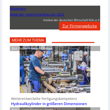
Allgemein
www.der-maschinenbau.de 2023
Institut der deutschen Wirtschaft Köln e.V.
Zur Firmenwebsite
MEHR ZUM THEMA
Bild: Weber- Hydraulik GmbH
Weiterentwickelte Fertigungskompetenz
Hydraulikzylinder in größeren Dimensionen
Bild: Coscom Computer GmbH