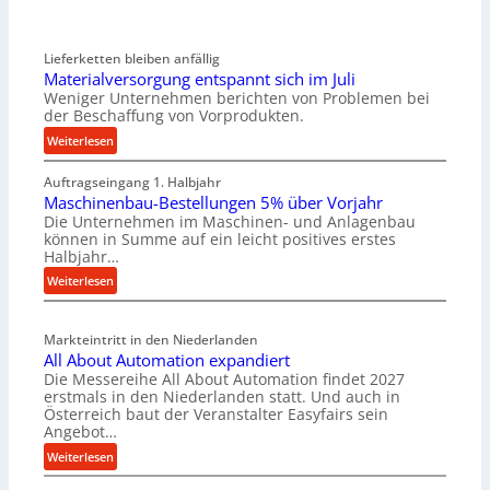
Lieferketten bleiben anfällig
Materialversorgung entspannt sich im Juli
Weniger Unternehmen berichten von Problemen bei
der Beschaffung von Vorprodukten.
:
Weiterlesen
M
Auftragseingang 1. Halbjahr
a
Maschinenbau-Bestellungen 5% über Vorjahr
t
Die Unternehmen im Maschinen- und Anlagenbau
e
können in Summe auf ein leicht positives erstes
r
Halbjahr…
i
:
Weiterlesen
a
M
l
a
v
Markteintritt in den Niederlanden
s
e
All About Automation expandiert
c
r
Die Messereihe All About Automation findet 2027
h
s
erstmals in den Niederlanden statt. Und auch in
i
o
Österreich baut der Veranstalter Easyfairs sein
n
Angebot…
r
e
g
:
Weiterlesen
n
u
A
b