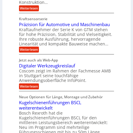
e
Konstruktion…
i
r
a
l
t
:
Weiterlesen
g
t
g
Z
s
l
a
z
e
Kraftsensorserie
l
h
e
u
w
Präzision für Automotive und Maschinenbau
o
n
i
n
s
Kraftaufnehmer der Serie K von GTM stehen
i
s
c
t
d
für hohe Präzision, Stabilität und Vielseitigkeit.
n
e
a
h
Ihre robuste Ausführung, hervorragende
A
d
n
,
Linearität und kompakte Bauweise machen…
u
g
e
w
:
e
Weiterlesen
f
t
e
P
n
t
r
r
g
n
Jetzt auch als Web-App
r
ä
e
i
i
Digitaler Werkzeugkreislauf
z
t
a
e
g
i
r
Coscom zeigt im Rahmen der Fachmesse AMB
g
b
s
i
in Stuttgart seine touchfähige
e
s
i
e
e
Anwendungsoberfläche InfoPoint.
r
o
b
e
f
:
Weiterlesen
S
n
e
i
D
f
ü
f
t
i
ü
ü
n
Neue Optionen für Länge, Montage und Zubehör
r
e
g
r
r
g
Kugelschienenführungen BSCL
r
i
A
l
p
a
t
weiterentwickelt
u
r
a
l
a
t
ä
n
Bosch Rexroth hat die
u
e
l
o
z
Kugelschienenführungen BSCL für den
g
e
e
m
i
n
mittleren Leistungsbereich weiterentwickelt:
r
o
s
U
Neu im Programm sind mehrteilige
W
t
e
m
Führungsschienen mit bis zu 50m Länge,…
e
i
H