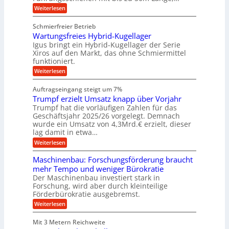
r
g
v
u
:
Weiterlesen
k
e
b
K
e
z
u
b
u
b
Schmierfreier Betrieb
e
n
e
g
u
u
d
Wartungsfreies Hybrid-Kugellager
w
e
g
M
e
l
Igus bringt ein Hybrid-Kugellager der Serie
n
k
a
g
s
Xiros auf den Markt, das ohne Schmiermittel
g
r
s
u
c
funktioniert.
e
c
e
n
h
i
h
:
g
Weiterlesen
i
n
s
i
W
e
e
l
n
a
n
n
Auftragseingang steigt um 7%
a
e
r
e
u
Trumpf erzielt Umsatz knapp über Vorjahr
n
t
n
f
b
u
Trumpf hat die vorläufigen Zahlen für das
f
a
n
ü
Geschäftsjahr 2025/26 vorgelegt. Demnach
u
g
h
wurde ein Umsatz von 4,3Mrd.€ erzielt, dieser
s
r
lag damit in etwa…
f
u
:
r
Weiterlesen
n
T
e
g
r
i
e
Maschinenbau: Forschungsförderung braucht
u
e
n
mehr Tempo und weniger Bürokratie
m
s
B
Der Maschinenbau investiert stark in
p
H
S
Forschung, wird aber durch kleinteilige
f
y
C
e
b
Förderbürokratie ausgebremst.
L
r
r
w
:
Weiterlesen
z
i
e
M
i
d
i
a
e
-
Mit 3 Metern Reichweite
t
s
l
K