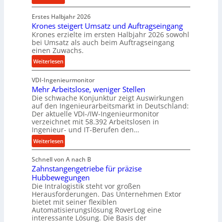
n
m
P
d
D
Erstes Halbjahr 2026
r
e
r
Krones steigert Umsatz und Auftragseingang
ä
t
Krones erzielte im ersten Halbjahr 2026 sowohl
ü
z
r
bei Umsatz als auch beim Auftragseingang
c
i
einen Zuwachs.
i
k
s
e
:
Weiterlesen
p
e
b
K
r
u
u
VDI-Ingenieurmonitor
r
o
n
n
Mehr Arbeitslose, weniger Stellen
o
z
d
Die schwache Konjunktur zeigt Auswirkungen
d
n
e
l
auf den Ingenieurarbeitsmarkt in Deutschland:
H
e
s
a
Der aktuelle VDI-/IW-Ingenieurmonitor
y
s
s
n
verzeichnet mit 58.392 Arbeitslosen in
d
s
Ingenieur- und IT-Berufen den…
g
r
t
l
:
Weiterlesen
a
e
e
M
u
i
b
Schnell von A nach B
e
l
g
i
Zahnstangengetriebe für präzise
h
i
e
g
Hubbewegungen
r
k
r
Die Intralogistik steht vor großen
e
A
i
t
Herausforderungen. Das Unternehmen Extor
K
r
m
bietet mit seiner flexiblen
U
u
b
Automatisierungslösung RoverLog eine
V
m
g
e
interessante Lösung. Die Basis der
e
s