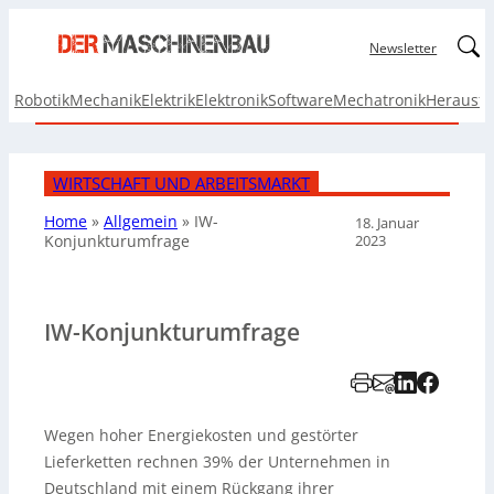
Linked
Newsletter
Robotik
Mechanik
Elektrik
Elektronik
Software
Mechatronik
Herausf
WIRTSCHAFT UND ARBEITSMARKT
Home
»
Allgemein
»
IW-
18. Januar
2023
Konjunkturumfrage
IW-Konjunkturumfrage
Wegen hoher Energiekosten und gestörter
Lieferketten rechnen 39% der Unternehmen in
Deutschland mit einem Rückgang ihrer