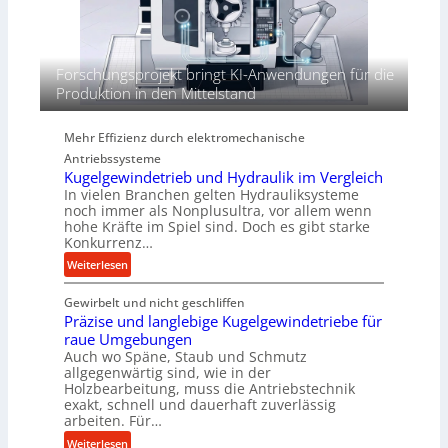
e
r
e
r
j
r
h
a
t
ö
h
Forschungsprojekt bringt KI-Anwendungen für die
h
r
Produktion in den Mittelstand
e
n
d
Mehr Effizienz durch elektromechanische
i
Antriebssysteme
e
Kugelgewindetrieb und Hydraulik im Vergleich
In vielen Branchen gelten Hydrauliksysteme
P
noch immer als Nonplusultra, vor allem wenn
e
hohe Kräfte im Spiel sind. Doch es gibt starke
r
Konkurrenz…
f
:
Weiterlesen
o
K
r
Gewirbelt und nicht geschliffen
u
m
Präzise und langlebige Kugelgewindetriebe für
g
a
raue Umgebungen
e
n
Auch wo Späne, Staub und Schmutz
l
c
allgegenwärtig sind, wie in der
g
e
Holzbearbeitung, muss die Antriebstechnik
e
b
exakt, schnell und dauerhaft zuverlässig
w
arbeiten. Für…
e
i
i
:
Weiterlesen