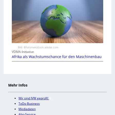
Bild: ©fotomek/stock.adobe.com
VDMA-Initiative
Afrika als Wachstumschance für den Maschinenbau
Mehr Infos
Wir sind IVW geprüft!
TeDo Business
Mediadaten
Abo-Service