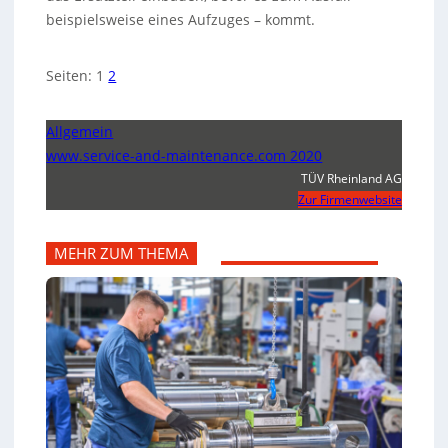
beispielsweise eines Aufzuges – kommt.
Seiten:
1
2
Allgemein
www.service-and-maintenance.com 2020
TÜV Rheinland AG
Zur Firmenwebsite
MEHR ZUM THEMA