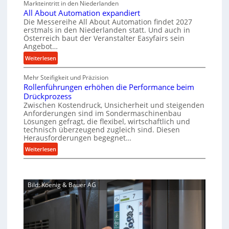
Markteintritt in den Niederlanden
s
h
e
u
All About Automation expandiert
c
a
r
p
Die Messereihe All About Automation findet 2027
h
s
f
erstmals in den Niederlanden statt. Und auch in
r
i
o
Österreich baut der Veranstalter Easyfairs sein
t
o
n
Angebot…
r
z
z
e
g
:
Weiterlesen
e
n
e
u
A
i
b
s
n
Mehr Steifigkeit und Präzision
l
g
a
s
g
Rollenführungen erhöhen die Performance beim
l
t
u
e
e
Drückprozess
A
-
s
Zwischen Kostendruck, Unsicherheit und steigenden
n
b
B
Anforderungen sind im Sondermaschinenbau
i
t
o
Lösungen gefragt, die flexibel, wirtschaftlich und
e
s
c
u
technisch überzeugend zugleich sind. Diesen
s
p
h
t
Herausforderungen begegnet…
t
a
A
r
:
Weiterlesen
e
n
u
o
R
l
n
t
b
o
l
t
o
u
l
u
s
m
Bild: Koenig & Bauer AG
l
s
n
i
a
e
g
t
c
t
n
e
h
i
f
n
i
o
ü
5