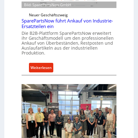
t
r
Bild: SparePartsNow GmbH
w
e
i
Neuer Geschäftszweig
k
c
SparePartsNow führt Ankauf von Industrie-
t
Ersatzteilen ein
k
e
Die B2B-Plattform SparePartsNow erweitert
e
A
ihr Geschäftsmodell um den professionellen
l
n
Ankauf von Überbeständen, Restposten und
t
Auslaufartikeln aus der industriellen
t
X
Produktion.
r
6
i
0
:
Weiterlesen
e
-
S
b
P
p
e
l
a
a
r
t
e
t
P
f
a
o
r
r
t
m
s
w