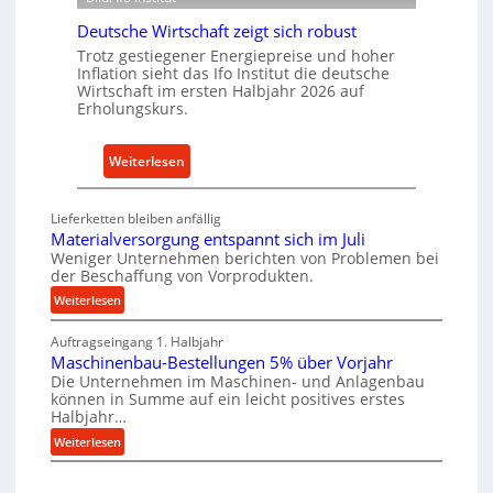
r
t
n
Deutsche Wirtschaft zeigt sich robust
r
a
Trotz gestiegener Energiepreise und hoher
i
Inflation sieht das Ifo Institut die deutsche
c
e
Wirtschaft im ersten Halbjahr 2026 auf
h
Erholungskurs.
-
h
E
a
r
:
Weiterlesen
l
s
D
t
a
e
i
Lieferketten bleiben anfällig
t
u
g
Materialversorgung entspannt sich im Juli
z
t
Weniger Unternehmen berichten von Problemen bei
e
t
der Beschaffung von Vorprodukten.
s
W
e
c
:
Weiterlesen
e
i
M
h
r
l
Auftragseingang 1. Halbjahr
a
e
k
Maschinenbau-Bestellungen 5% über Vorjahr
t
e
W
z
Die Unternehmen im Maschinen- und Anlagenbau
e
n
i
können in Summe auf ein leicht positives erstes
e
r
e
r
Halbjahr…
u
i
i
t
:
Weiterlesen
g
a
n
s
M
l
b
a
c
v
a