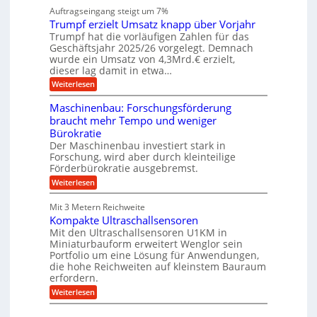
l
n
a
n
Auftragseingang steigt um 7%
a
e
r
e
u
Trumpf erzielt Umsatz knapp über Vorjahr
n
t
n
f
b
u
Trumpf hat die vorläufigen Zahlen für das
f
a
n
ü
Geschäftsjahr 2025/26 vorgelegt. Demnach
u
g
h
wurde ein Umsatz von 4,3Mrd.€ erzielt,
s
r
dieser lag damit in etwa…
f
u
:
r
Weiterlesen
n
T
e
g
r
i
e
Maschinenbau: Forschungsförderung
u
e
n
braucht mehr Tempo und weniger
m
s
B
Bürokratie
p
H
S
f
y
Der Maschinenbau investiert stark in
C
e
b
L
Forschung, wird aber durch kleinteilige
r
r
w
Förderbürokratie ausgebremst.
z
i
e
:
Weiterlesen
i
d
i
M
e
-
t
a
l
K
e
Mit 3 Metern Reichweite
s
t
u
r
Kompakte Ultraschallsensoren
c
U
g
e
h
Mit den Ultraschallsensoren U1KM in
m
e
n
i
s
l
Miniaturbauform erweitert Wenglor sein
t
n
a
l
Portfolio um eine Lösung für Anwendungen,
w
e
t
a
i
die hohe Reichweiten auf kleinstem Bauraum
n
z
g
c
erfordern.
b
k
e
k
a
:
n
r
Weiterlesen
e
u
K
a
l
:
o
p
t