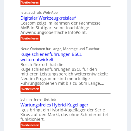
g
i
n
:
Weiterlesen
e
a
P
e
i
t
r
g
b
g
Jetzt auch als Web-App
r
ä
s
i
e
e
Digitaler Werkzeugkreislauf
z
e
e
i
Coscom zeigt im Rahmen der Fachmesse
f
r
b
s
i
AMB in Stuttgart seine touchfähige
ü
S
e
i
Anwendungsoberfläche InfoPoint.
n
f
r
t
o
ü
:
g
Weiterlesen
n
r
e
r
D
f
a
a
l
p
i
ü
Neue Optionen für Länge, Montage und Zubehör
n
r
g
u
l
r
ä
Kugelschienenführungen BSCL
i
g
A
e
e
z
t
weiterentwickelt
u
U
i
n
a
t
Bosch Rexroth hat die
s
l
m
o
Kugelschienenführungen BSCL für den
e
e
m
g
mittleren Leistungsbereich weiterentwickelt:
H
r
o
Neu im Programm sind mehrteilige
u
e
W
t
b
Führungsschienen mit bis zu 50m Länge,…
e
i
b
b
r
v
:
Weiterlesen
u
e
k
e
K
w
n
z
u
u
e
Schmierfreier Betrieb
e
n
g
g
g
u
d
Wartungsfreies Hybrid-Kugellager
e
e
u
g
M
l
Igus bringt ein Hybrid-Kugellager der Serie
n
k
n
a
s
Xiros auf den Markt, das ohne Schmiermittel
g
r
s
c
funktioniert.
e
e
c
h
n
i
h
:
Weiterlesen
i
s
i
W
e