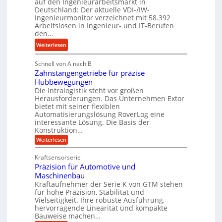
auf den Ingenieurarbeitsmarkt in
H
e
a
Deutschland: Der aktuelle VDI-/IW-
y
s
n
Ingenieurmonitor verzeichnet mit 58.392
d
s
Arbeitslosen in Ingenieur- und IT-Berufen
g
r
t
den…
l
a
e
e
:
Weiterlesen
u
i
b
M
l
g
i
Schnell von A nach B
e
i
e
Zahnstangengetriebe für präzise
g
h
k
r
Hubbewegungen
e
r
i
t
Die Intralogistik steht vor großen
K
A
m
Herausforderungen. Das Unternehmen Extor
U
u
r
bietet mit seiner flexiblen
V
m
g
b
Automatisierungslösung RoverLog eine
e
s
e
e
interessante Lösung. Die Basis der
r
a
l
Konstruktion…
i
g
t
g
t
:
Weiterlesen
l
z
Z
e
s
a
e
u
Kraftsensorserie
w
l
h
i
n
Präzision für Automotive und
i
o
n
c
d
s
Maschinenbau
n
s
t
h
A
Kraftaufnehmer der Serie K von GTM stehen
d
e
a
für hohe Präzision, Stabilität und
u
e
n
,
Vielseitigkeit. Ihre robuste Ausführung,
g
f
t
w
hervorragende Linearität und kompakte
e
t
r
e
Bauweise machen…
n
r