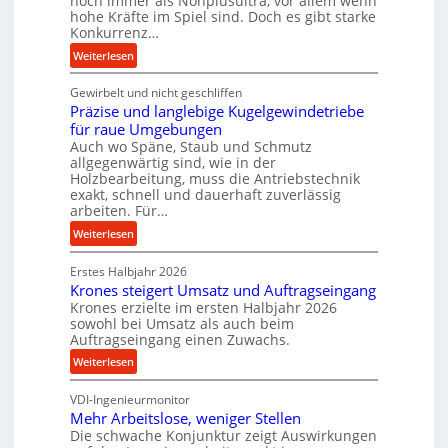
noch immer als Nonplusultra, vor allem wenn
m
hohe Kräfte im Spiel sind. Doch es gibt starke
a
Konkurrenz…
n
:
Weiterlesen
c
K
e
Gewirbelt und nicht geschliffen
u
b
Präzise und langlebige Kugelgewindetriebe
g
e
für raue Umgebungen
e
i
Auch wo Späne, Staub und Schmutz
l
m
allgegenwärtig sind, wie in der
g
D
Holzbearbeitung, muss die Antriebstechnik
e
r
exakt, schnell und dauerhaft zuverlässig
w
arbeiten. Für…
ü
i
c
:
Weiterlesen
n
k
P
d
p
Erstes Halbjahr 2026
r
e
r
Krones steigert Umsatz und Auftragseingang
ä
t
Krones erzielte im ersten Halbjahr 2026
o
z
r
sowohl bei Umsatz als auch beim
z
i
Auftragseingang einen Zuwachs.
i
e
s
e
:
Weiterlesen
s
e
b
K
s
u
u
VDI-Ingenieurmonitor
r
n
n
Mehr Arbeitslose, weniger Stellen
o
d
Die schwache Konjunktur zeigt Auswirkungen
d
n
l