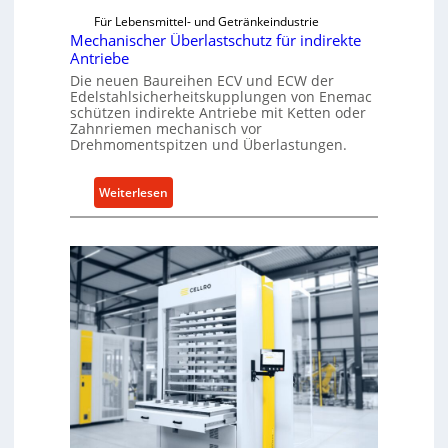
Für Lebensmittel- und Getränkeindustrie
Mechanischer Überlastschutz für indirekte
Antriebe
Die neuen Baureihen ECV und ECW der
Edelstahlsicherheitskupplungen von Enemac
schützen indirekte Antriebe mit Ketten oder
Zahnriemen mechanisch vor
Drehmomentspitzen und Überlastungen.
:
Weiterlesen
M
e
c
h
a
n
i
s
c
h
e
r