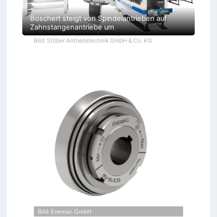
Boschert steigt von Spindelantrieben auf
Zahnstangenantriebe um
Bild: Stöber Antriebstechnik GmbH & Co. KG
Bild: Enemac GmbH