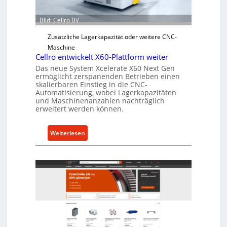
Ü
b
Bild: Cellro BV
e
Zusätzliche Lagerkapazität oder weitere CNC-
r
Maschine
l
Cellro entwickelt X60-Plattform weiter
a
Das neue System Xcelerate X60 Next Gen
s
ermöglicht zerspanenden Betrieben einen
t
skalierbaren Einstieg in die CNC-
Automatisierung, wobei Lagerkapazitäten
s
und Maschinenanzahlen nachträglich
c
erweitert werden können.
h
u
:
Weiterlesen
t
C
z
e
f
l
ü
l
r
r
i
o
n
e
d
n
i