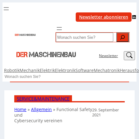
LinkedIn
Newsletter abonnieren
Search
LinkedIn
Newsletter
Robotik
Mechanik
Elektrik
Elektronik
Software
Mechatronik
Herausf
Search
SERVICE&MAINTENANCE
Home
»
Allgemein
»
Functional Safety
29. September
2021
und
Cybersecurity vereinen