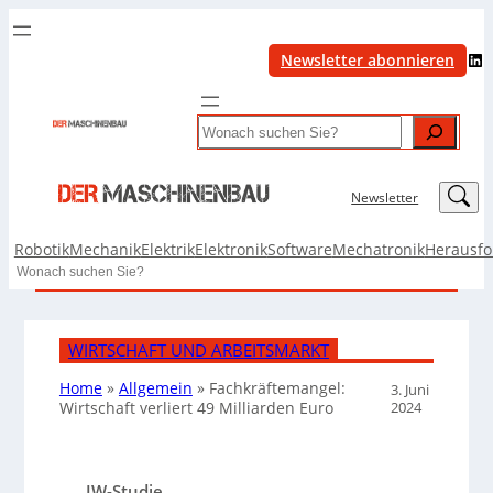
LinkedIn
Newsletter abonnieren
Search
LinkedIn
Newsletter
Robotik
Mechanik
Elektrik
Elektronik
Software
Mechatronik
Herausf
Search
WIRTSCHAFT UND ARBEITSMARKT
Home
»
Allgemein
»
Fachkräftemangel:
3. Juni
2024
Wirtschaft verliert 49 Milliarden Euro
IW-Studie