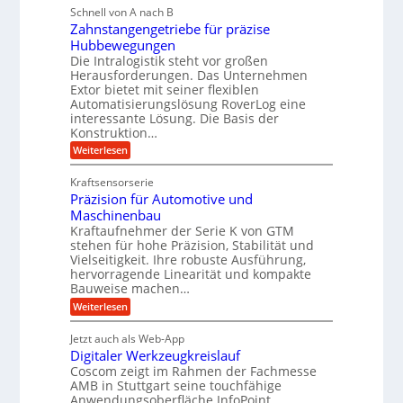
i
g
Schnell von A nach B
e
g
k
e
Zahnstangengetriebe für präzise
h
e
i
r
Hubbewegungen
r
K
m
t
Die Intralogistik steht vor großen
A
u
Herausforderungen. Das Unternehmen
V
U
r
g
Extor bietet mit seiner flexiblen
e
m
b
e
Automatisierungslösung RoverLog eine
r
s
e
l
interessante Lösung. Die Basis der
g
a
Konstruktion…
i
g
l
t
t
e
:
Weiterlesen
e
z
Z
s
w
a
i
u
Kraftsensorserie
l
i
h
c
n
Präzision für Automotive und
o
n
n
h
d
s
Maschinenbau
s
d
t
A
Kraftaufnehmer der Serie K von GTM
e
e
a
stehen für hohe Präzision, Stabilität und
u
n
,
t
Vielseitigkeit. Ihre robuste Ausführung,
g
f
w
r
hervorragende Linearität und kompakte
e
t
e
i
Bauweise machen…
n
r
g
n
e
:
Weiterlesen
e
a
P
i
b
t
r
g
g
e
Jetzt auch als Web-App
r
ä
s
i
e
f
Digitaler Werkzeugkreislauf
z
e
e
i
Coscom zeigt im Rahmen der Fachmesse
r
ü
b
s
i
AMB in Stuttgart seine touchfähige
S
r
e
i
Anwendungsoberfläche InfoPoint.
n
f