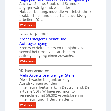
i
Auch wo Späne, Staub und Schmutz
l
m
allgegenwärtig sind, wie in der
g
D
Holzbearbeitung, muss die Antriebstechnik
e
exakt, schnell und dauerhaft zuverlässig
r
w
arbeiten. Für…
ü
i
c
:
Weiterlesen
n
k
P
d
p
Erstes Halbjahr 2026
r
e
Krones steigert Umsatz und
r
ä
t
Auftragseingang
o
z
r
Krones erzielte im ersten Halbjahr 2026
z
i
i
sowohl bei Umsatz als auch beim
e
s
Auftragseingang einen Zuwachs.
e
s
e
b
:
Weiterlesen
s
u
u
K
n
n
VDI-Ingenieurmonitor
r
d
d
Mehr Arbeitslose, weniger Stellen
o
l
Die schwache Konjunktur zeigt
H
n
a
Auswirkungen auf den
y
e
n
Ingenieurarbeitsmarkt in Deutschland: Der
d
s
g
aktuelle VDI-/IW-Ingenieurmonitor
r
s
verzeichnet mit 58.392 Arbeitslosen in
l
a
t
Ingenieur- und IT-Berufen den…
e
u
e
:
b
Weiterlesen
l
i
M
i