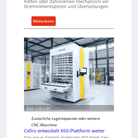
Ketten oder Zahnriemen mechanisch vor
Drehmomentspitzen und Überlastungen.
:
Weiterlesen
M
e
c
h
a
n
i
s
c
h
e
r
Ü
Bild: Cellro BV
b
e
Zusätzliche Lagerkapazität oder weitere
r
CNC-Maschine
Cellro entwickelt X60-Plattform weiter
l
Das neue System Xcelerate X60 Next Gen
a