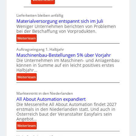
l
r
D
t
s
e
Lieferketten bleiben anfällig
i
a
u
Materialversorgung entspannt sich im Juli
g
t
t
Weniger Unternehmen berichten von Problemen
e
z
bei der Beschaffung von Vorprodukten.
s
W
t
c
:
Weiterlesen
e
e
M
h
r
i
Auftragseingang 1. Halbjahr
a
e
Maschinenbau-Bestellungen 5% über Vorjahr
k
l
t
W
Die Unternehmen im Maschinen- und Anlagenbau
e
z
e
i
können in Summe auf ein leicht positives erstes
r
e
n
r
Halbjahr…
i
u
e
t
:
Weiterlesen
a
g
i
s
M
l
b
n
a
c
v
a
Markteintritt in den Niederlanden
s
h
e
All About Automation expandiert
u
c
a
r
Die Messereihe All About Automation findet 2027
h
p
s
f
erstmals in den Niederlanden statt. Und auch in
i
r
o
Österreich baut der Veranstalter Easyfairs sein
t
n
Angebot…
r
o
z
e
g
z
:
Weiterlesen
e
n
u
A
e
i
b
n