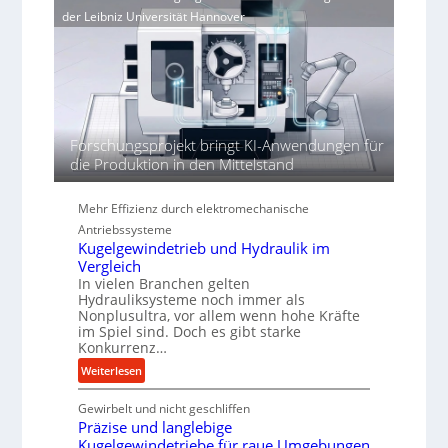
r
e
e
der Leibniz Universität Hannover
j
r
r
a
t
h
h
ö
r
h
e
n
Forschungsprojekt bringt KI-Anwendungen für
d
die Produktion in den Mittelstand
i
e
P
Mehr Effizienz durch elektromechanische
e
Antriebssysteme
r
Kugelgewindetrieb und Hydraulik im
f
Vergleich
o
In vielen Branchen gelten
Hydrauliksysteme noch immer als
r
Nonplusultra, vor allem wenn hohe Kräfte
m
im Spiel sind. Doch es gibt starke
a
Konkurrenz…
n
:
Weiterlesen
c
K
e
Gewirbelt und nicht geschliffen
u
b
Präzise und langlebige
g
e
Kugelgewindetriebe für raue Umgebungen
e