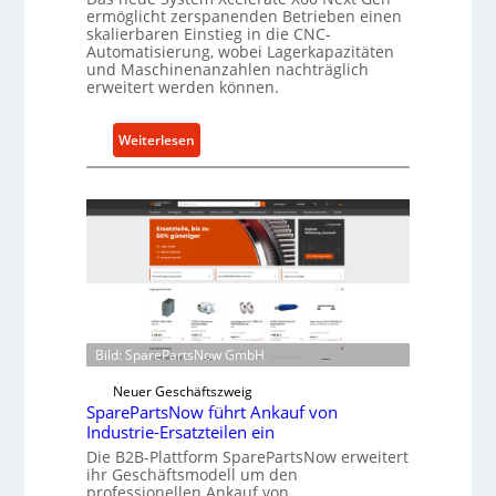
ermöglicht zerspanenden Betrieben einen
s
skalierbaren Einstieg in die CNC-
t
Automatisierung, wobei Lagerkapazitäten
s
und Maschinenanzahlen nachträglich
erweitert werden können.
c
h
u
:
Weiterlesen
t
C
z
e
f
l
ü
l
r
r
i
o
n
e
d
n
i
t
Bild: SparePartsNow GmbH
r
w
Neuer Geschäftszweig
e
i
SparePartsNow führt Ankauf von
k
c
Industrie-Ersatzteilen ein
t
k
Die B2B-Plattform SparePartsNow erweitert
e
e
ihr Geschäftsmodell um den
A
l
professionellen Ankauf von