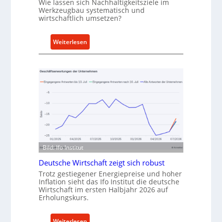
r
Wie lassen sich Nachhaltigkeitsziele im
Werkzeugbau systematisch und
t
wirtschaftlich umsetzen?
A
n
:
k
Weiterlesen
M
a
e
u
t
f
h
v
o
o
d
n
e
I
n
n
f
d
ü
u
Bild: Ifo Institut
r
s
Deutsche Wirtschaft zeigt sich robust
n
t
Trotz gestiegener Energiepreise und hoher
a
r
Inflation sieht das Ifo Institut die deutsche
c
i
Wirtschaft im ersten Halbjahr 2026 auf
Erholungskurs.
h
e
h
-
a
E
:
Weiterlesen