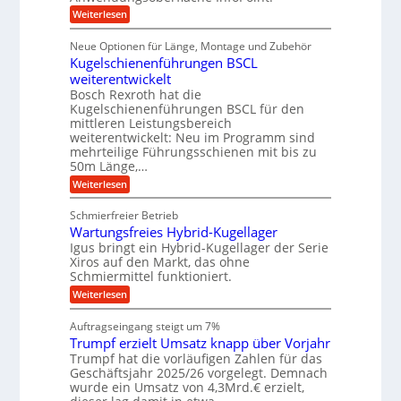
t
r
o
ü
:
g
Weiterlesen
n
e
a
r
D
f
a
l
u
p
i
ü
Neue Optionen für Länge, Montage und Zubehör
n
r
g
l
e
r
ä
Kugelschienenführungen BSCL
i
g
A
e
U
z
t
weiterentwickelt
u
i
n
m
a
t
Bosch Rexroth hat die
s
l
o
g
Kugelschienenführungen BSCL für den
e
e
m
e
mittleren Leistungsbereich
H
r
o
weiterentwickelt: Neu im Programm sind
u
b
W
t
b
mehrteilige Führungsschienen mit bis zu
e
i
u
b
r
50m Länge,…
v
n
e
k
e
:
Weiterlesen
w
z
g
u
K
e
e
n
e
u
g
u
Schmierfreier Betrieb
d
g
n
u
g
M
Wartungsfreies Hybrid-Kugellager
e
n
k
a
l
Igus bringt ein Hybrid-Kugellager der Serie
g
r
s
s
Xiros auf den Markt, das ohne
e
e
c
c
n
Schmiermittel funktioniert.
i
h
h
s
i
:
Weiterlesen
i
l
n
W
e
a
e
a
n
Auftragseingang steigt um 7%
u
n
r
e
f
Trumpf erzielt Umsatz knapp über Vorjahr
b
t
n
a
u
Trumpf hat die vorläufigen Zahlen für das
f
u
n
ü
Geschäftsjahr 2025/26 vorgelegt. Demnach
g
h
wurde ein Umsatz von 4,3Mrd.€ erzielt,
s
r