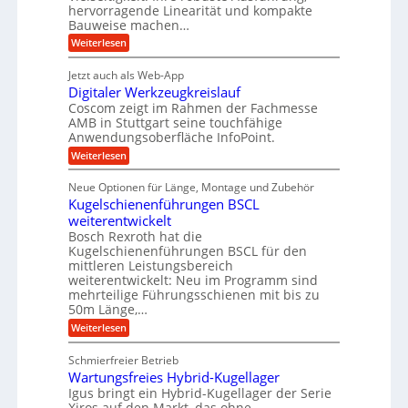
f
n
r
hervorragende Linearität und kompakte
e
K
t
Bauweise machen…
i
n
I
r
g
e
:
Weiterlesen
w
e
a
P
i
b
t
r
c
g
Jetzt auch als Web-App
r
e
ä
h
i
s
Digitaler Werkzeugkreislauf
z
f
t
e
e
i
Coscom zeigt im Rahmen der Fachmesse
i
ü
b
s
g
AMB in Stuttgart seine touchfähige
i
e
r
i
e
Anwendungsoberfläche InfoPoint.
f
n
o
r
r
ü
:
Weiterlesen
n
g
a
a
r
D
f
l
a
p
i
u
ü
s
Neue Optionen für Länge, Montage und Zubehör
r
n
g
r
M
e
ä
Kugelschienenführungen BSCL
i
A
a
g
U
z
t
weiterentwickelt
u
s
i
a
m
t
c
Bosch Rexroth hat die
s
l
o
h
g
Kugelschienenführungen BSCL für den
e
e
m
i
mittleren Leistungsbereich
e
H
r
o
n
weiterentwickelt: Neu im Programm sind
u
W
b
t
e
b
mehrteilige Führungsschienen mit bis zu
e
i
n
u
b
r
50m Länge,…
v
e
n
k
e
:
Weiterlesen
w
z
u
g
K
e
e
n
u
e
g
u
Schmierfreier Betrieb
d
g
u
n
g
M
Wartungsfreies Hybrid-Kugellager
e
n
k
a
l
Igus bringt ein Hybrid-Kugellager der Serie
g
r
s
s
Xiros auf den Markt, das ohne
e