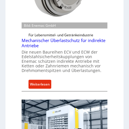
u
-
B
e
Bild: Enemac GmbH
s
t
Für Lebensmittel- und Getränkeindustrie
Mechanischer Überlastschutz für indirekte
e
Antriebe
l
Die neuen Baureihen ECV und ECW der
l
Edelstahlsicherheitskupplungen von
u
Enemac schützen indirekte Antriebe mit
n
Ketten oder Zahnriemen mechanisch vor
Drehmomentspitzen und Überlastungen.
g
e
n
:
Weiterlesen
5
M
%
e
ü
c
b
h
e
a
r
n
V
i