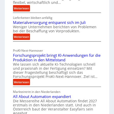
e
flexibel, wirtschaftlich und…
n
n
:
Weiterlesen
d
f
R
u
ü
Lieferketten bleiben anfällig
o
s
r
Materialversorgung entspannt sich im Juli
l
t
Weniger Unternehmen berichten von Problemen
n
l
bei der Beschaffung von Vorprodukten.
r
e
a
:
i
Weiterlesen
n
c
M
f
e
h
a
ü
-
h
ProKI-Next-Hannover
t
h
E
a
Forschungsprojekt bringt KI-Anwendungen für die
e
r
r
l
Produktion in den Mittelstand
r
u
s
Wie lassen sich aktuelle KI-Technologien schnell
t
i
n
und praxisnah in der Fertigung einsetzen? Mit
a
i
a
g
dieser Fragestellung beschäftigt sich das
t
g
l
e
Forschungsprojekt ProKI-Next-Hannover. Ziel ist…
z
v
e
n
:
Weiterlesen
t
e
e
W
F
r
r
e
e
Markteintritt in den Niederlanden
o
s
h
i
All About Automation expandiert
r
r
o
ö
Die Messereihe All About Automation findet 2027
l
s
k
r
erstmals in den Niederlanden statt. Und auch in
h
c
e
z
Österreich baut der Veranstalter Easyfairs sein
g
e
h
n
e
Angebot…
u