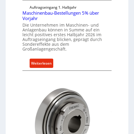
Auftragseingang 1. Halbjahr
Maschinenbau-Bestellungen 5% über
Vorjahr
Die Unternehmen im Maschinen- und
Anlagenbau können in Summe auf ein
leicht positives erstes Halbjahr 2026 im
Auftragseingang blicken, geprägt durch
Sondereffekte aus dem
Großanlagengeschäft.
:
Weiterlesen
M
a
s
c
h
i
n
e
n
b
a