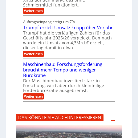
e
c
c
n
Schmiermittel funktioniert.
i
h
h
s
i
:
Weiterlesen
i
l
n
W
e
a
e
a
n
Auftragseingang steigt um 7%
u
n
r
e
f
Trumpf erzielt Umsatz knapp über Vorjahr
b
t
n
a
u
Trumpf hat die vorläufigen Zahlen für das
f
u
n
ü
Geschäftsjahr 2025/26 vorgelegt. Demnach
g
h
wurde ein Umsatz von 4,3Mrd.€ erzielt,
s
r
dieser lag damit in etwa…
f
u
:
r
Weiterlesen
n
T
e
g
r
i
e
Maschinenbau: Forschungsförderung
u
e
n
braucht mehr Tempo und weniger
m
s
B
Bürokratie
p
H
S
f
y
Der Maschinenbau investiert stark in
C
e
b
L
Forschung, wird aber durch kleinteilige
r
r
w
Förderbürokratie ausgebremst.
z
i
e
:
Weiterlesen
i
d
i
M
e
-
t
a
l
K
e
s
t
u
r
c
U
g
e
DAS KÖNNTE SIE AUCH INTERESSIEREN
h
m
e
n
i
s
l
t
n
a
l
w
e
t
a
i
n
z
g
c