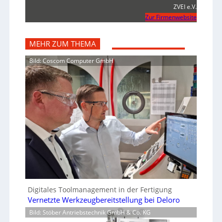
ZVEI e.V.
Zur Firmenwebsite
MEHR ZUM THEMA
Bild: Coscom Computer GmbH
Digitales Toolmanagement in der Fertigung
Vernetzte Werkzeugbereitstellung bei Deloro
Bild: Stöber Antriebstechnik GmbH & Co. KG