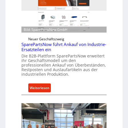
r
r
i
o
n
e
d
n
i
t
Bild: SparePartsNow GmbH
r
w
e
Neuer Geschäftszweig
i
k
SparePartsNow führt Ankauf von Industrie-
c
Ersatzteilen ein
t
k
e
Die B2B-Plattform SparePartsNow erweitert
e
ihr Geschäftsmodell um den
A
l
professionellen Ankauf von Überbeständen,
n
t
Restposten und Auslaufartikeln aus der
t
industriellen Produktion.
X
r
6
i
0
:
Weiterlesen
e
-
S
b
P
p
e
l
a
a
r
t
e
t
P