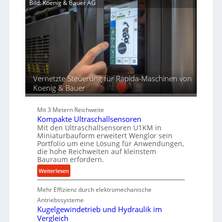
Bild: Koenig & Bauer AG
n
p
n
d
r
d
i
o
u
e
z
n
r
e
g
t
s
e
s
n
f
Vernetzte Steuerung für Rapida-Maschinen von
ü
Koenig & Bauer
r
d
Mit 3 Metern Reichweite
i
Kompakte Ultraschallsensoren
e
Mit den Ultraschallsensoren U1KM in
P
Miniaturbauform erweitert Wenglor sein
r
Portfolio um eine Lösung für Anwendungen,
o
die hohe Reichweiten auf kleinstem
d
Bauraum erfordern.
u
:
Weiterlesen
k
K
t
Mehr Effizienz durch elektromechanische
o
i
m
Antriebssysteme
o
p
Kugelgewindetrieb und Hydraulik im
n
Vergleich
a