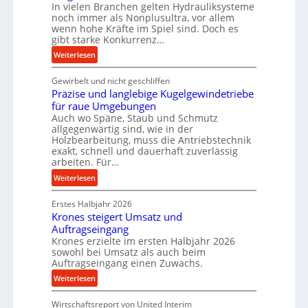
i
In vielen Branchen gelten Hydrauliksysteme
k
n
noch immer als Nonplusultra, vor allem
t
wenn hohe Kräfte im Spiel sind. Doch es
d
e
gibt starke Konkurrenz…
e
U
:
Weiterlesen
n
l
K
M
t
Gewirbelt und nicht geschliffen
u
i
r
Präzise und langlebige Kugelgewindetriebe
g
t
a
für raue Umgebungen
e
t
s
Auch wo Späne, Staub und Schmutz
l
e
c
allgegenwärtig sind, wie in der
g
l
h
Holzbearbeitung, muss die Antriebstechnik
e
s
exakt, schnell und dauerhaft zuverlässig
a
w
t
arbeiten. Für…
l
i
a
l
:
Weiterlesen
n
n
s
P
d
d
e
Erstes Halbjahr 2026
r
e
Krones steigert Umsatz und
n
ä
t
Auftragseingang
s
z
r
Krones erzielte im ersten Halbjahr 2026
o
i
i
sowohl bei Umsatz als auch beim
r
s
Auftragseingang einen Zuwachs.
e
e
e
b
:
Weiterlesen
n
u
u
K
n
n
Wirtschaftsreport von United Interim
r
d