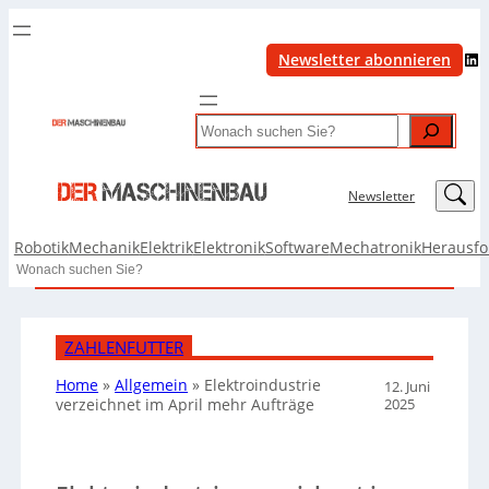
LinkedIn
Newsletter abonnieren
Search
LinkedIn
Newsletter
Robotik
Mechanik
Elektrik
Elektronik
Software
Mechatronik
Herausf
Search
ZAHLENFUTTER
Home
»
Allgemein
»
Elektroindustrie
12. Juni
2025
verzeichnet im April mehr Aufträge