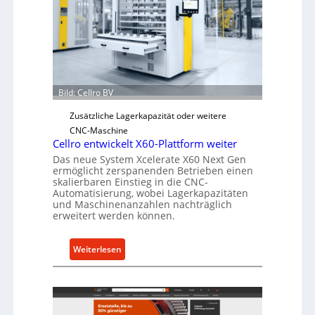
o
s
r
c
j
h
a
e
h
r
r
Ü
Bild: Cellro BV
b
e
Zusätzliche Lagerkapazität oder weitere
r
CNC-Maschine
l
Cellro entwickelt X60-Plattform weiter
a
Das neue System Xcelerate X60 Next Gen
ermöglicht zerspanenden Betrieben einen
s
skalierbaren Einstieg in die CNC-
t
Automatisierung, wobei Lagerkapazitäten
s
und Maschinenanzahlen nachträglich
c
erweitert werden können.
h
u
:
Weiterlesen
t
C
z
e
f
l
ü
l