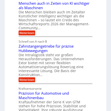
d
Menschen auch in Zeiten von KI wichtiger
o
l
als Maschinen
H
n
a
Die Menschen bleiben auch im Zeitalter
y
e
n
Künstlicher Intelligenz wichtiger als die
d
s
g
Maschinen – so lautet ein Credo des
r
s
l
Wirtschaftsreports 2026 der Management-
a
t
Community…
e
u
e
:
Weiterlesen
b
l
M
i
i
e
i
g
Schnell von A nach B
g
n
k
e
Zahnstangengetriebe für präzise
s
e
i
c
r
Hubbewegungen
K
h
Die Intralogistik steht vor großen
m
t
u
e
Herausforderungen. Das Unternehmen
V
U
n
g
Extor bietet mit seiner flexiblen
a
e
m
e
Automatisierungslösung RoverLog eine
u
r
s
interessante Lösung. Die Basis der
l
c
g
a
h
Konstruktion…
g
i
l
t
:
Weiterlesen
e
n
e
Z
z
Z
w
a
i
u
e
Kraftsensorserie
i
h
i
c
n
Präzision für Automotive und
n
n
t
s
h
Maschinenbau
d
e
d
t
Kraftaufnehmer der Serie K von GTM
n
A
e
a
v
stehen für hohe Präzision, Stabilität und
u
n
t
o
Vielseitigkeit. Ihre robuste Ausführung,
g