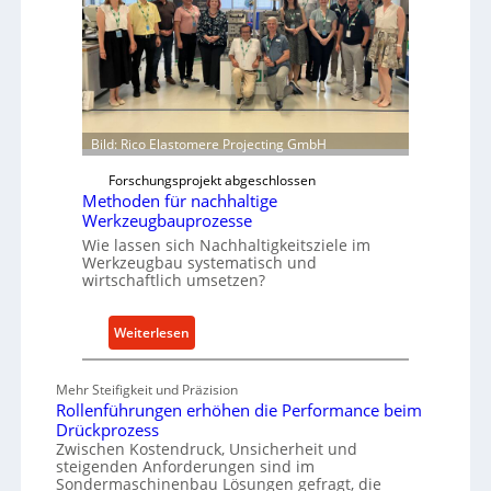
f
a
o
r
r
t
m
s
w
N
e
o
i
w
Bild: Rico Elastomere Projecting GmbH
t
f
Forschungsprojekt abgeschlossen
e
ü
Methoden für nachhaltige
r
h
Werkzeugbauprozesse
r
Wie lassen sich Nachhaltigkeitsziele im
t
Werkzeugbau systematisch und
wirtschaftlich umsetzen?
A
n
k
:
Weiterlesen
a
M
u
e
Mehr Steifigkeit und Präzision
f
t
Rollenführungen erhöhen die Performance beim
v
h
Drückprozess
o
o
Zwischen Kostendruck, Unsicherheit und
steigenden Anforderungen sind im
n
d
Sondermaschinenbau Lösungen gefragt, die
I