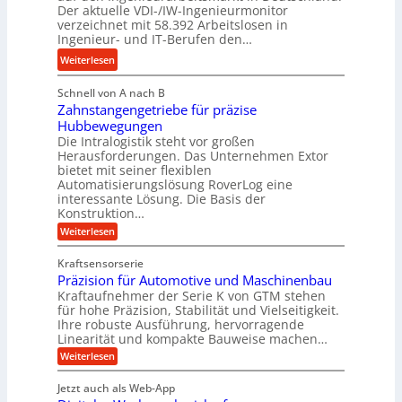
a
Der aktuelle VDI-/IW-Ingenieurmonitor
y
s
n
verzeichnet mit 58.392 Arbeitslosen in
d
s
Ingenieur- und IT-Berufen den…
g
r
t
l
:
Weiterlesen
a
e
e
M
u
i
b
Schnell von A nach B
e
l
g
i
Zahnstangengetriebe für präzise
h
i
e
g
Hubbewegungen
r
k
r
Die Intralogistik steht vor großen
e
A
i
t
Herausforderungen. Das Unternehmen Extor
K
r
m
bietet mit seiner flexiblen
U
u
b
Automatisierungslösung RoverLog eine
V
m
g
e
interessante Lösung. Die Basis der
e
s
e
Konstruktion…
i
r
a
l
t
:
Weiterlesen
g
t
g
Z
s
l
a
z
e
Kraftsensorserie
l
h
e
u
w
Präzision für Automotive und Maschinenbau
o
n
i
n
s
Kraftaufnehmer der Serie K von GTM stehen
i
s
c
t
d
für hohe Präzision, Stabilität und Vielseitigkeit.
n
e
a
h
Ihre robuste Ausführung, hervorragende
A
d
n
,
Linearität und kompakte Bauweise machen…
u
g
e
w
:
e
Weiterlesen
f
t
e
P
n
t
r
r
g
n
Jetzt auch als Web-App
r
ä
e
i
i