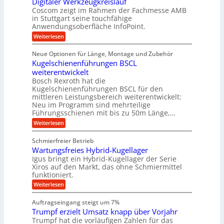
Digitaler Werkzeugkreislauf
z
t
a
e
g
i
r
Coscom zeigt im Rahmen der Fachmesse AMB
g
b
s
i
in Stuttgart seine touchfähige
e
s
i
e
e
Anwendungsoberfläche InfoPoint.
r
o
b
e
f
:
Weiterlesen
S
n
e
i
D
f
ü
f
t
i
ü
ü
n
Neue Optionen für Länge, Montage und Zubehör
r
e
g
r
r
g
Kugelschienenführungen BSCL
r
i
A
l
p
a
t
weiterentwickelt
u
r
a
l
a
t
ä
n
Bosch Rexroth hat die
u
e
l
o
z
Kugelschienenführungen BSCL für den
g
e
e
m
i
n
mittleren Leistungsbereich weiterentwickelt:
r
o
s
U
Neu im Programm sind mehrteilige
W
t
e
m
Führungsschienen mit bis zu 50m Länge,…
e
i
H
r
g
v
u
:
Weiterlesen
k
e
b
K
e
z
u
b
u
b
Schmierfreier Betrieb
e
n
e
g
u
u
d
Wartungsfreies Hybrid-Kugellager
w
e
g
M
e
l
Igus bringt ein Hybrid-Kugellager der Serie
n
k
a
g
s
Xiros auf den Markt, das ohne Schmiermittel
g
r
s
u
c
funktioniert.
e
c
e
n
h
i
h
:
g
Weiterlesen
i
n
s
i
W
e
e
l
n
a
n
n
Auftragseingang steigt um 7%
a
e
r
e
u
Trumpf erzielt Umsatz knapp über Vorjahr
n
t
n
f
b
u
Trumpf hat die vorläufigen Zahlen für das
f