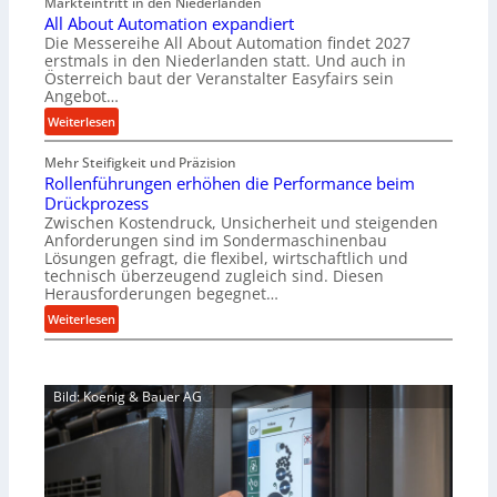
Markteintritt in den Niederlanden
s
e
All About Automation expandiert
c
r
Die Messereihe All About Automation findet 2027
h
s
erstmals in den Niederlanden statt. Und auch in
i
o
Österreich baut der Veranstalter Easyfairs sein
n
Angebot…
r
e
g
:
Weiterlesen
n
u
A
b
n
Mehr Steifigkeit und Präzision
l
a
g
Rollenführungen erhöhen die Performance beim
l
u
e
Drückprozess
A
-
Zwischen Kostendruck, Unsicherheit und steigenden
n
b
B
Anforderungen sind im Sondermaschinenbau
t
o
Lösungen gefragt, die flexibel, wirtschaftlich und
e
s
u
technisch überzeugend zugleich sind. Diesen
s
p
t
Herausforderungen begegnet…
t
a
A
:
Weiterlesen
e
n
u
R
l
n
t
o
l
t
o
l
u
s
m
Bild: Koenig & Bauer AG
l
n
i
a
e
g
c
t
n
e
h
i
f
n
i
o
ü
5
m