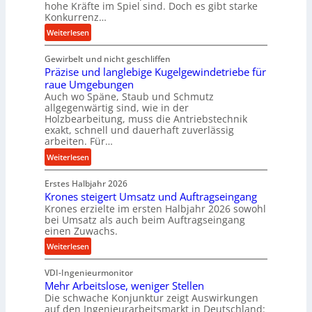
hohe Kräfte im Spiel sind. Doch es gibt starke
a
Konkurrenz…
n
:
Weiterlesen
c
K
e
Gewirbelt und nicht geschliffen
u
b
Präzise und langlebige Kugelgewindetriebe für
g
e
raue Umgebungen
e
i
Auch wo Späne, Staub und Schmutz
l
m
allgegenwärtig sind, wie in der
g
Holzbearbeitung, muss die Antriebstechnik
D
e
exakt, schnell und dauerhaft zuverlässig
r
w
arbeiten. Für…
ü
i
:
Weiterlesen
c
n
P
k
d
Erstes Halbjahr 2026
r
p
e
Krones steigert Umsatz und Auftragseingang
ä
r
t
Krones erzielte im ersten Halbjahr 2026 sowohl
z
o
r
bei Umsatz als auch beim Auftragseingang
i
z
einen Zuwachs.
i
s
e
e
:
Weiterlesen
e
s
b
K
u
s
u
VDI-Ingenieurmonitor
r
n
n
Mehr Arbeitslose, weniger Stellen
o
d
Die schwache Konjunktur zeigt Auswirkungen
d
n
l
auf den Ingenieurarbeitsmarkt in Deutschland:
H
e