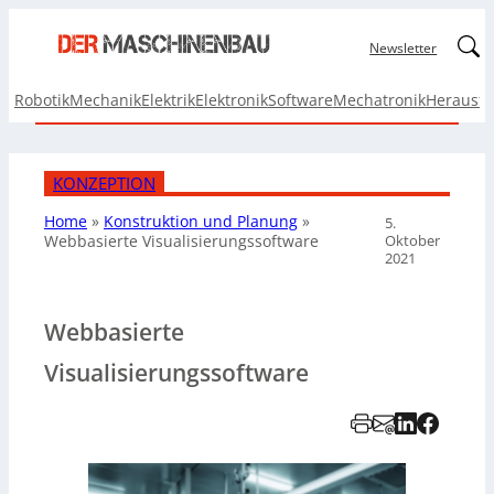
Linked
Newsletter
Robotik
Mechanik
Elektrik
Elektronik
Software
Mechatronik
Herausf
KONZEPTION
Home
»
Konstruktion und Planung
»
5.
Oktober
Webbasierte Visualisierungssoftware
2021
Webbasierte
Visualisierungssoftware