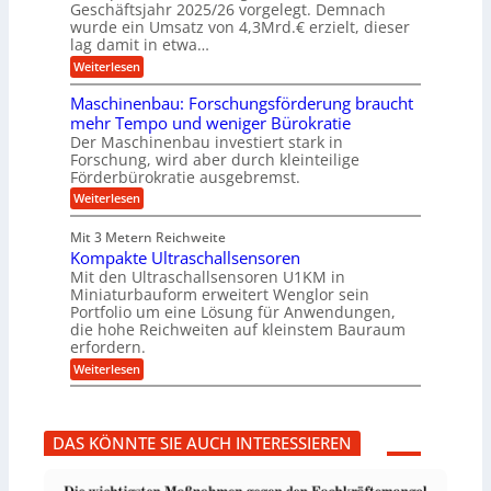
a
n
ü
Geschäftsjahr 2025/26 vorgelegt. Demnach
u
g
h
wurde ein Umsatz von 4,3Mrd.€ erzielt, dieser
s
r
lag damit in etwa…
f
u
:
r
Weiterlesen
n
T
e
g
r
i
e
Maschinenbau: Forschungsförderung braucht
u
e
n
mehr Tempo und weniger Bürokratie
m
s
B
Der Maschinenbau investiert stark in
p
H
S
Forschung, wird aber durch kleinteilige
f
y
C
e
b
Förderbürokratie ausgebremst.
L
r
r
w
:
Weiterlesen
z
i
e
M
i
d
i
a
e
-
Mit 3 Metern Reichweite
t
s
l
K
e
Kompakte Ultraschallsensoren
c
t
u
r
h
Mit den Ultraschallsensoren U1KM in
U
g
e
i
Miniaturbauform erweitert Wenglor sein
m
e
n
n
Portfolio um eine Lösung für Anwendungen,
s
l
t
e
a
l
die hohe Reichweiten auf kleinstem Bauraum
w
n
t
a
erfordern.
i
b
z
g
c
a
:
Weiterlesen
k
e
k
u
K
n
r
e
:
o
a
l
F
m
p
t
o
p
p
DAS KÖNNTE SIE AUCH INTERESSIEREN
r
a
ü
s
k
b
c
t
e
h
e