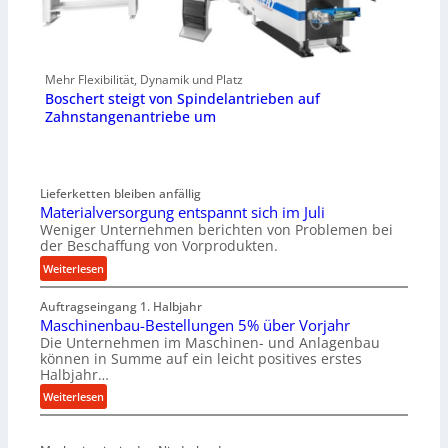
Mehr Flexibilität, Dynamik und Platz
Boschert steigt von Spindelantrieben auf
Zahnstangenantriebe um
Lieferketten bleiben anfällig
Materialversorgung entspannt sich im Juli
Weniger Unternehmen berichten von Problemen bei
der Beschaffung von Vorprodukten.
:
Weiterlesen
M
Auftragseingang 1. Halbjahr
a
Maschinenbau-Bestellungen 5% über Vorjahr
t
Die Unternehmen im Maschinen- und Anlagenbau
e
können in Summe auf ein leicht positives erstes
r
Halbjahr…
i
:
Weiterlesen
a
M
l
a
v