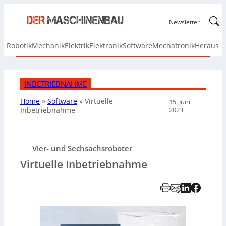
Linked
Newsletter
Robotik
Mechanik
Elektrik
Elektronik
Software
Mechatronik
Herausf
INBETRIEBNAHME
Home
»
Software
»
Virtuelle
15. Juni
2023
Inbetriebnahme
Vier- und Sechsachsroboter
Virtuelle Inbetriebnahme