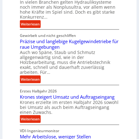
In vielen Branchen gelten Hydrauliksysteme
r
noch immer als Nonplusultra, vor allem wenn
m
hohe Kräfte im Spiel sind. Doch es gibt starke
a
Konkurrenz…
n
:
Weiterlesen
c
K
e
Gewirbelt und nicht geschliffen
u
b
Präzise und langlebige Kugelgewindetriebe für
g
e
raue Umgebungen
e
i
Auch wo Späne, Staub und Schmutz
l
m
allgegenwärtig sind, wie in der
g
Holzbearbeitung, muss die Antriebstechnik
D
e
exakt, schnell und dauerhaft zuverlässig
r
w
arbeiten. Für…
ü
i
:
Weiterlesen
c
n
P
k
d
Erstes Halbjahr 2026
r
p
e
Krones steigert Umsatz und Auftragseingang
ä
r
t
Krones erzielte im ersten Halbjahr 2026 sowohl
z
o
r
bei Umsatz als auch beim Auftragseingang
i
z
einen Zuwachs.
i
s
e
e
:
Weiterlesen
e
s
b
K
u
s
u
VDI-Ingenieurmonitor
r
n
n
Mehr Arbeitslose, weniger Stellen
o
d