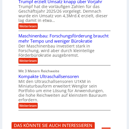
u
Trumpf erzielt Umsatz knapp über Vorjahr
n
t
n
f
b
u
Trumpf hat die vorläufigen Zahlen für das
f
a
n
ü
Geschäftsjahr 2025/26 vorgelegt. Demnach
u
g
h
wurde ein Umsatz von 4,3Mrd.€ erzielt, dieser
s
r
lag damit in etwa…
f
u
:
r
Weiterlesen
n
T
e
g
r
i
e
Maschinenbau: Forschungsförderung braucht
u
e
n
mehr Tempo und weniger Bürokratie
m
s
B
Der Maschinenbau investiert stark in
p
H
S
Forschung, wird aber durch kleinteilige
f
y
C
e
b
Förderbürokratie ausgebremst.
L
r
r
w
:
Weiterlesen
z
i
e
M
i
d
i
a
e
-
Mit 3 Metern Reichweite
t
s
l
K
e
Kompakte Ultraschallsensoren
c
t
u
r
h
Mit den Ultraschallsensoren U1KM in
U
g
e
i
Miniaturbauform erweitert Wenglor sein
m
e
n
n
Portfolio um eine Lösung für Anwendungen,
s
l
t
e
a
l
die hohe Reichweiten auf kleinstem Bauraum
w
n
t
a
erfordern.
i
b
z
g
c
a
:
Weiterlesen
k
e
k
u
K
n
r
e
:
o
a
l
F
m
p
t
o
p
p
DAS KÖNNTE SIE AUCH INTERESSIEREN
r
a
ü
s