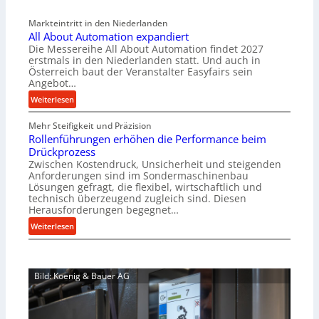
l
a
v
Markteintritt in den Niederlanden
s
e
All About Automation expandiert
c
r
Die Messereihe All About Automation findet 2027
h
s
erstmals in den Niederlanden statt. Und auch in
i
o
Österreich baut der Veranstalter Easyfairs sein
n
Angebot…
r
e
g
:
Weiterlesen
n
u
A
b
n
Mehr Steifigkeit und Präzision
l
a
g
Rollenführungen erhöhen die Performance beim
l
u
e
Drückprozess
A
-
Zwischen Kostendruck, Unsicherheit und steigenden
n
b
B
Anforderungen sind im Sondermaschinenbau
t
o
Lösungen gefragt, die flexibel, wirtschaftlich und
e
s
u
technisch überzeugend zugleich sind. Diesen
s
p
t
Herausforderungen begegnet…
t
a
A
:
Weiterlesen
e
n
u
R
l
n
t
o
l
t
o
l
u
s
m
Bild: Koenig & Bauer AG
l
n
i
a
e
g
c
t
n
e
h
i