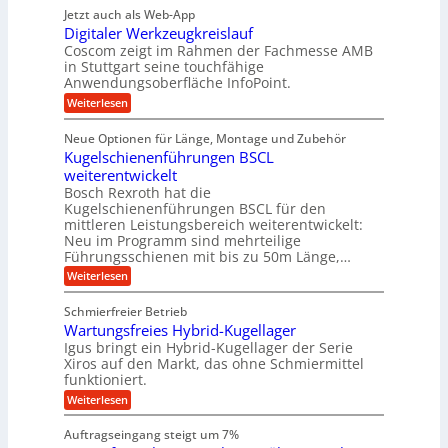
r
r
g
n
Jetzt auch als Web-App
r
ä
e
i
i
Digitaler Werkzeugkreislauf
z
t
a
e
g
i
r
Coscom zeigt im Rahmen der Fachmesse AMB
g
b
s
i
in Stuttgart seine touchfähige
e
s
i
e
e
Anwendungsoberfläche InfoPoint.
r
o
b
e
f
:
Weiterlesen
S
n
e
i
D
f
ü
f
t
i
ü
ü
n
Neue Optionen für Länge, Montage und Zubehör
r
e
g
r
r
g
Kugelschienenführungen BSCL
r
i
A
l
p
a
t
weiterentwickelt
u
r
a
l
a
t
ä
n
Bosch Rexroth hat die
u
e
l
o
z
Kugelschienenführungen BSCL für den
g
e
e
m
i
n
mittleren Leistungsbereich weiterentwickelt:
r
o
s
U
Neu im Programm sind mehrteilige
W
t
e
m
Führungsschienen mit bis zu 50m Länge,…
e
i
H
r
g
v
u
:
Weiterlesen
k
e
b
K
e
z
u
b
u
b
Schmierfreier Betrieb
e
n
e
g
u
u
d
Wartungsfreies Hybrid-Kugellager
w
e
g
M
e
l
Igus bringt ein Hybrid-Kugellager der Serie
n
k
a
g
s
Xiros auf den Markt, das ohne Schmiermittel
g
r
s
u
c
funktioniert.
e
c
e
n
h
i
h
:
g
Weiterlesen
i
n
s
i
W
e
e
l
n
a
n
n
Auftragseingang steigt um 7%
a
e
r
e