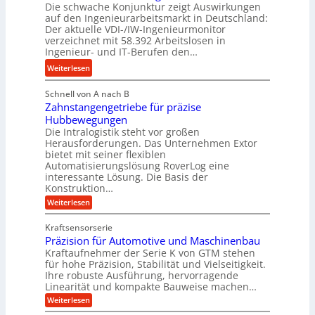
Die schwache Konjunktur zeigt Auswirkungen
d
n
l
auf den Ingenieurarbeitsmarkt in Deutschland:
H
e
a
Der aktuelle VDI-/IW-Ingenieurmonitor
y
s
n
verzeichnet mit 58.392 Arbeitslosen in
d
s
Ingenieur- und IT-Berufen den…
g
r
t
l
:
Weiterlesen
a
e
e
M
u
i
b
Schnell von A nach B
e
l
g
i
Zahnstangengetriebe für präzise
h
i
e
g
Hubbewegungen
r
k
r
Die Intralogistik steht vor großen
e
A
i
t
Herausforderungen. Das Unternehmen Extor
K
r
m
bietet mit seiner flexiblen
U
u
b
Automatisierungslösung RoverLog eine
V
m
g
e
interessante Lösung. Die Basis der
e
s
e
Konstruktion…
i
r
a
l
t
:
Weiterlesen
g
t
g
Z
s
l
a
z
e
Kraftsensorserie
l
h
e
u
w
Präzision für Automotive und Maschinenbau
o
n
i
n
s
Kraftaufnehmer der Serie K von GTM stehen
i
s
c
t
d
für hohe Präzision, Stabilität und Vielseitigkeit.
n
e
a
h
Ihre robuste Ausführung, hervorragende
A
d
n
,
Linearität und kompakte Bauweise machen…
u
g
e
w
:
e
Weiterlesen
f
t
e
P
n
t