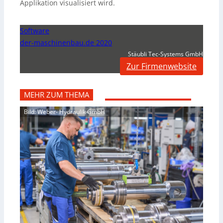
Applikation visualisiert wird.
Software
der-maschinenbau.de 2020
Stäubli Tec-Systems GmbH
Zur Firmenwebsite
MEHR ZUM THEMA
Bild: Weber- Hydraulik GmbH