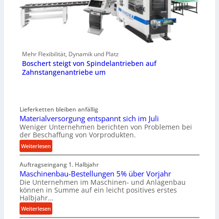
Mehr Flexibilität, Dynamik und Platz
Boschert steigt von Spindelantrieben auf
Zahnstangenantriebe um
Lieferketten bleiben anfällig
Materialversorgung entspannt sich im Juli
Weniger Unternehmen berichten von Problemen bei
der Beschaffung von Vorprodukten.
:
Weiterlesen
M
Auftragseingang 1. Halbjahr
a
Maschinenbau-Bestellungen 5% über Vorjahr
t
Die Unternehmen im Maschinen- und Anlagenbau
e
können in Summe auf ein leicht positives erstes
r
Halbjahr…
i
:
Weiterlesen
a
M