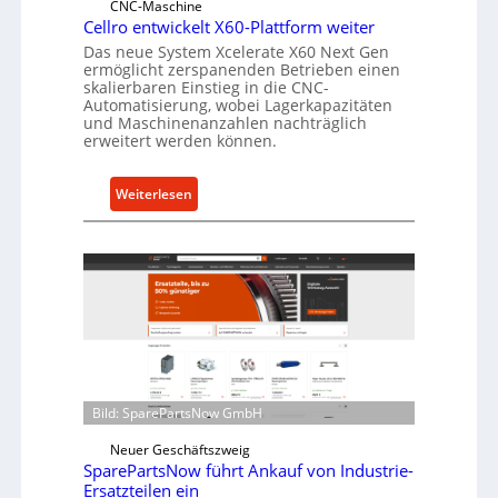
CNC-Maschine
l
Cellro entwickelt X60-Plattform weiter
a
Das neue System Xcelerate X60 Next Gen
ermöglicht zerspanenden Betrieben einen
s
skalierbaren Einstieg in die CNC-
t
Automatisierung, wobei Lagerkapazitäten
s
und Maschinenanzahlen nachträglich
c
erweitert werden können.
h
u
:
Weiterlesen
t
C
z
e
f
l
ü
l
r
r
i
o
n
e
d
n
i
t
Bild: SparePartsNow GmbH
r
w
e
Neuer Geschäftszweig
i
k
SparePartsNow führt Ankauf von Industrie-
c
Ersatzteilen ein
t
k