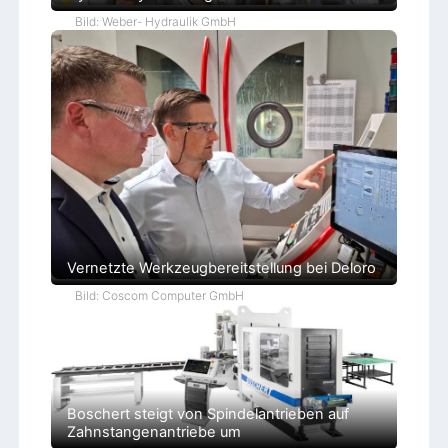
Bild: Weber- Hydraulik GmbH
Vernetzte Werkzeugbereitstellung bei Deloro
Bild: Coscom Computer GmbH
Boschert steigt von Spindelantrieben auf
Zahnstangenantriebe um