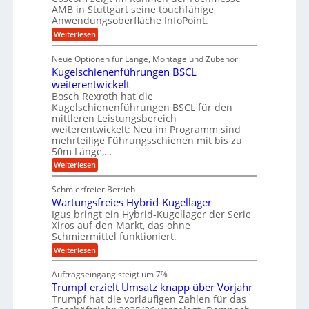
b
s
i
AMB in Stuttgart seine touchfähige
S
r
e
i
Anwendungsoberfläche InfoPoint.
n
f
t
r
o
ü
:
g
Weiterlesen
n
e
a
r
D
f
a
l
u
p
i
ü
Neue Optionen für Länge, Montage und Zubehör
n
r
g
l
e
r
ä
Kugelschienenführungen BSCL
i
g
A
e
U
z
t
weiterentwickelt
u
i
n
m
a
t
Bosch Rexroth hat die
s
l
o
g
Kugelschienenführungen BSCL für den
e
e
m
e
mittleren Leistungsbereich
H
r
o
weiterentwickelt: Neu im Programm sind
u
b
W
t
b
mehrteilige Führungsschienen mit bis zu
e
i
u
b
r
50m Länge,…
v
n
e
k
e
:
Weiterlesen
w
z
g
u
K
e
e
n
e
u
g
u
Schmierfreier Betrieb
d
g
n
u
g
M
Wartungsfreies Hybrid-Kugellager
e
n
k
a
l
Igus bringt ein Hybrid-Kugellager der Serie
g
r
s
s
Xiros auf den Markt, das ohne
e
e
c
c
n
Schmiermittel funktioniert.
i
h
h
s
i
:
Weiterlesen
i
l
n
W
e
a
e
a
n
Auftragseingang steigt um 7%
u
n
r
e
f
Trumpf erzielt Umsatz knapp über Vorjahr
b
t
n
a
u
Trumpf hat die vorläufigen Zahlen für das
f
u
n
ü