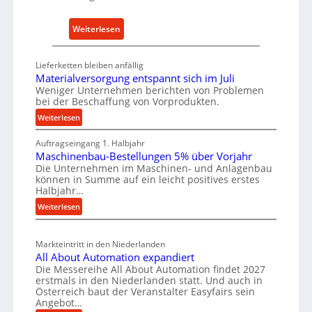
-
h
E
a
:
Weiterlesen
r
l
D
s
t
e
a
Lieferketten bleiben anfällig
i
u
Materialversorgung entspannt sich im Juli
t
g
t
Weniger Unternehmen berichten von Problemen
z
e
bei der Beschaffung von Vorprodukten.
s
t
W
c
:
Weiterlesen
e
e
M
h
i
r
Auftragseingang 1. Halbjahr
a
e
l
k
Maschinenbau-Bestellungen 5% über Vorjahr
t
W
e
Die Unternehmen im Maschinen- und Anlagenbau
z
e
i
können in Summe auf ein leicht positives erstes
n
e
r
r
Halbjahr…
e
i
u
t
:
Weiterlesen
a
i
g
s
M
l
n
b
a
c
v
a
Markteintritt in den Niederlanden
s
h
e
u
All About Automation expandiert
c
a
r
Die Messereihe All About Automation findet 2027
p
h
s
f
erstmals in den Niederlanden statt. Und auch in
r
i
o
Österreich baut der Veranstalter Easyfairs sein
t
n
o
Angebot…
r
z
e