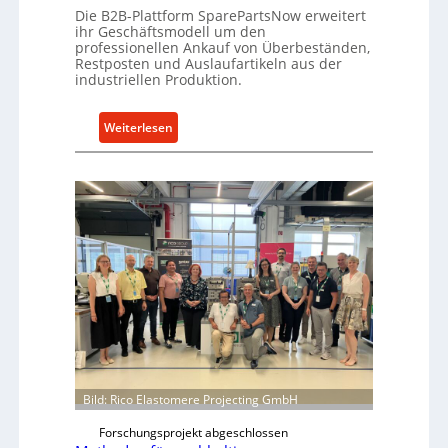
e
Die B2B-Plattform SparePartsNow erweitert
e
ihr Geschäftsmodell um den
A
l
professionellen Ankauf von Überbeständen,
n
t
Restposten und Auslaufartikeln aus der
t
industriellen Produktion.
X
r
6
i
0
:
Weiterlesen
e
-
S
b
P
p
e
l
a
a
r
t
e
t
P
f
a
o
r
r
t
m
s
w
N
e
o
i
w
Bild: Rico Elastomere Projecting GmbH
t
f
Forschungsprojekt abgeschlossen
e
ü