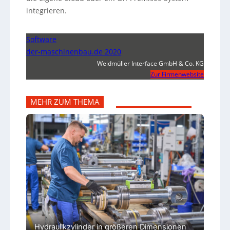
integrieren.
Software
der-maschinenbau.de 2020
Weidmüller Interface GmbH & Co. KG
Zur Firmenwebsite
MEHR ZUM THEMA
Hydraulikzylinder in größeren Dimensionen