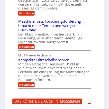
Geschäftsjahr 2025/26 vorgelegt. Demnach
g
h
wurde ein Umsatz von 4,3Mrd.€ erzielt,
s
r
dieser lag damit in etwa…
f
u
:
r
Weiterlesen
n
T
e
g
r
i
e
Maschinenbau: Forschungsförderung
u
e
n
braucht mehr Tempo und weniger
m
s
B
Bürokratie
p
H
S
f
y
Der Maschinenbau investiert stark in
C
e
b
L
Forschung, wird aber durch kleinteilige
r
r
w
Förderbürokratie ausgebremst.
z
i
e
:
Weiterlesen
i
d
i
M
e
-
t
a
l
K
e
Mit 3 Metern Reichweite
s
t
u
r
Kompakte Ultraschallsensoren
c
U
g
e
h
Mit den Ultraschallsensoren U1KM in
m
e
n
i
s
l
Miniaturbauform erweitert Wenglor sein
t
n
a
l
Portfolio um eine Lösung für Anwendungen,
w
e
t
a
i
die hohe Reichweiten auf kleinstem
n
z
g
c
Bauraum erfordern.
b
k
e
k
a
:
n
r
Weiterlesen
e
u
K
a
l
:
o
p
t
F
m
p
o
p
ü
DAS KÖNNTE SIE AUCH INTERESSIEREN
r
a
b
s
k
e
c
t
r