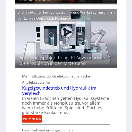
g
V
d
e
o
i
n
Bild: Institut für Fertigungstechnik und Werkzeugmaschinen
r
e
e
der Leibniz Universität Hannover
j
r
r
a
t
h
h
ö
r
h
e
n
d
Forschungsprojekt bringt KI-Anwendungen für
i
die Produktion in den Mittelstand
e
P
Mehr Effizienz durch elektromechanische
e
Antriebssysteme
r
Kugelgewindetrieb und Hydraulik im
f
Vergleich
o
In vielen Branchen gelten Hydrauliksysteme
r
noch immer als Nonplusultra, vor allem
m
wenn hohe Kräfte im Spiel sind. Doch es
gibt starke Konkurrenz…
a
n
:
Weiterlesen
c
K
e
Gewirbelt und nicht geschliffen
u