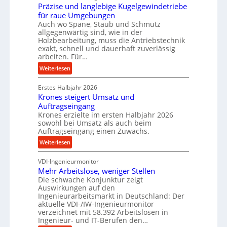
b
Präzise und langlebige Kugelgewindetriebe
g
e
für raue Umgebungen
e
Auch wo Späne, Staub und Schmutz
i
l
allgegenwärtig sind, wie in der
m
g
Holzbearbeitung, muss die Antriebstechnik
D
e
exakt, schnell und dauerhaft zuverlässig
r
w
arbeiten. Für…
ü
i
:
Weiterlesen
c
n
P
k
d
Erstes Halbjahr 2026
r
p
e
Krones steigert Umsatz und
ä
r
t
Auftragseingang
z
o
r
Krones erzielte im ersten Halbjahr 2026
i
z
i
sowohl bei Umsatz als auch beim
s
Auftragseingang einen Zuwachs.
e
e
e
s
b
:
Weiterlesen
u
s
u
K
n
n
VDI-Ingenieurmonitor
r
d
d
Mehr Arbeitslose, weniger Stellen
o
l
Die schwache Konjunktur zeigt
H
n
a
Auswirkungen auf den
y
e
n
Ingenieurarbeitsmarkt in Deutschland: Der
d
s
g
aktuelle VDI-/IW-Ingenieurmonitor
r
s
verzeichnet mit 58.392 Arbeitslosen in
l
a
t
Ingenieur- und IT-Berufen den…
e