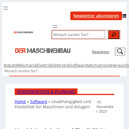
LinkedIn
Newsletter abonnieren
Search
LinkedIn
Newsletter
Robotik
Mechanik
Elektrik
Elektronik
Software
Mechatronik
Herausf
Search
KONSTRUKTION & PLANUNG
Home
»
Software
»
Unabhängigkeit und
10.
Novembe
Flexibilität für Maschinen und Anlagen
r 2023