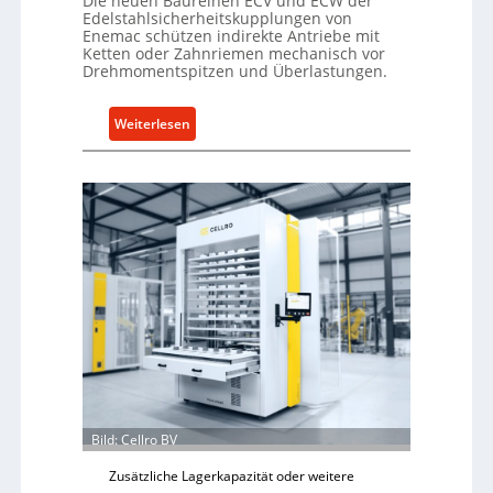
Die neuen Baureihen ECV und ECW der
Edelstahlsicherheitskupplungen von
Enemac schützen indirekte Antriebe mit
Ketten oder Zahnriemen mechanisch vor
Drehmomentspitzen und Überlastungen.
:
Weiterlesen
M
e
c
h
a
n
i
s
c
h
e
r
Ü
Bild: Cellro BV
b
e
Zusätzliche Lagerkapazität oder weitere
r