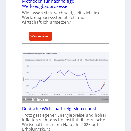
Methoden für nachhaltige
r
h
Werkzeugbauprozesse
r
Wie lassen sich Nachhaltigkeitsziele im
t
Werkzeugbau systematisch und
wirtschaftlich umsetzen?
A
n
k
:
Weiterlesen
a
M
u
e
f
t
v
h
o
o
n
d
I
e
n
n
d
f
u
ü
Bild: Ifo Institut
s
r
Deutsche Wirtschaft zeigt sich robust
t
n
r
Trotz gestiegener Energiepreise und hoher
a
Inflation sieht das Ifo Institut die deutsche
i
c
Wirtschaft im ersten Halbjahr 2026 auf
e
h
Erholungskurs.