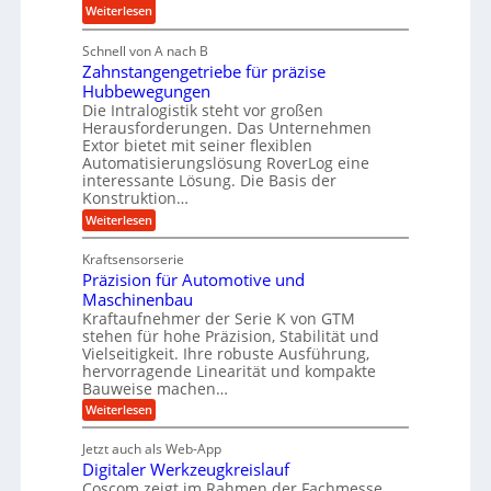
u
e
:
b
Weiterlesen
l
i
M
i
i
g
Schnell von A nach B
e
g
k
e
Zahnstangengetriebe für präzise
h
e
i
r
Hubbewegungen
r
K
m
t
Die Intralogistik steht vor großen
A
u
Herausforderungen. Das Unternehmen
V
U
r
g
Extor bietet mit seiner flexiblen
e
m
b
e
Automatisierungslösung RoverLog eine
r
s
e
l
interessante Lösung. Die Basis der
g
a
Konstruktion…
i
g
l
t
t
e
:
Weiterlesen
e
z
Z
s
w
a
i
u
Kraftsensorserie
l
i
h
c
n
Präzision für Automotive und
o
n
n
h
d
s
Maschinenbau
s
d
t
A
Kraftaufnehmer der Serie K von GTM
e
e
a
stehen für hohe Präzision, Stabilität und
u
n
,
t
Vielseitigkeit. Ihre robuste Ausführung,
g
f
w
r
hervorragende Linearität und kompakte
e
t
e
i
Bauweise machen…
n
r
g
n
e
:
Weiterlesen
e
a
P
i
b
t
r
g
g
e
Jetzt auch als Web-App
r
ä
s
i
e
f
Digitaler Werkzeugkreislauf
z
e
e
i
Coscom zeigt im Rahmen der Fachmesse
r
ü