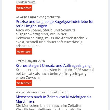
Konkurrenz…
n
e
:
Weiterlesen
M
U
K
i
l
Gewirbelt und nicht geschliffen
u
t
t
Präzise und langlebige Kugelgewindetriebe für
g
t
r
raue Umgebungen
e
e
a
Auch wo Späne, Staub und Schmutz
l
l
s
allgegenwärtig sind, wie in der
g
s
c
Holzbearbeitung, muss die Antriebstechnik
e
t
h
exakt, schnell und dauerhaft zuverlässig
w
arbeiten. Für…
a
a
i
n
l
:
Weiterlesen
n
d
l
P
d
s
Erstes Halbjahr 2026
r
e
e
Krones steigert Umsatz und Auftragseingang
ä
t
Krones erzielte im ersten Halbjahr 2026 sowohl
n
z
r
bei Umsatz als auch beim Auftragseingang
s
i
einen Zuwachs.
i
o
s
e
:
Weiterlesen
r
e
b
K
e
u
u
Wirtschaftsreport von United Interim
r
n
n
n
Menschen auch in Zeiten von KI wichtiger als
o
d
d
Maschinen
n
l
Die Menschen bleiben auch im Zeitalter
H
e
a
Künstlicher Intelligenz wichtiger als die