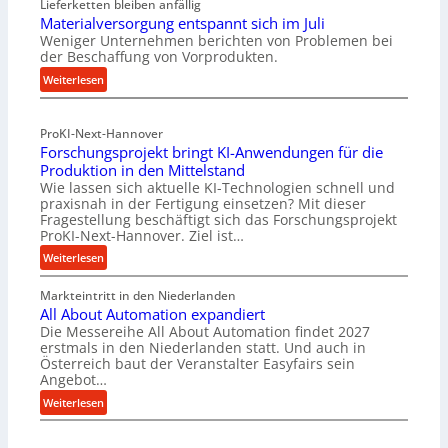
Lieferketten bleiben anfällig
o
Materialversorgung entspannt sich im Juli
l
Weniger Unternehmen berichten von Problemen bei
l
der Beschaffung von Vorprodukten.
e
:
Weiterlesen
n
M
f
a
ü
ProKI-Next-Hannover
t
h
Forschungsprojekt bringt KI-Anwendungen für die
e
r
Produktion in den Mittelstand
r
u
Wie lassen sich aktuelle KI-Technologien schnell und
i
n
praxisnah in der Fertigung einsetzen? Mit dieser
a
g
Fragestellung beschäftigt sich das Forschungsprojekt
l
e
ProKI-Next-Hannover. Ziel ist…
v
n
:
Weiterlesen
e
e
F
r
r
Markteintritt in den Niederlanden
o
s
h
All About Automation expandiert
r
o
ö
Die Messereihe All About Automation findet 2027
s
r
erstmals in den Niederlanden statt. Und auch in
h
c
Österreich baut der Veranstalter Easyfairs sein
g
e
h
Angebot…
u
n
u
:
n
Weiterlesen
d
n
A
g
i
g
l
e
e
s