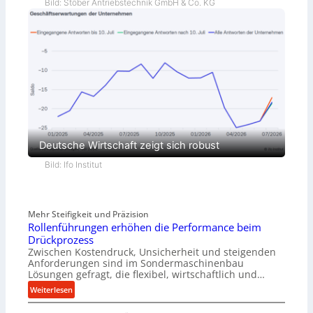
Bild: Stöber Antriebstechnik GmbH & Co. KG
Deutsche Wirtschaft zeigt sich robust
Bild: Ifo Institut
Mehr Steifigkeit und Präzision
Rollenführungen erhöhen die Performance beim
Drückprozess
Zwischen Kostendruck, Unsicherheit und steigenden
Anforderungen sind im Sondermaschinenbau
Lösungen gefragt, die flexibel, wirtschaftlich und…
:
Weiterlesen
R