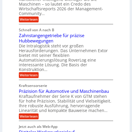
y
s
n
Maschinen – so lautet ein Credo des
d
s
g
Wirtschaftsreports 2026 der Management-
r
t
Community…
l
a
e
:
e
Weiterlesen
u
M
i
b
e
l
g
Schnell von A nach B
i
n
i
e
Zahnstangengetriebe für präzise
s
g
k
c
r
Hubbewegungen
e
h
i
Die Intralogistik steht vor großen
t
K
e
Herausforderungen. Das Unternehmen Extor
m
U
n
u
bietet mit seiner flexiblen
V
a
m
g
Automatisierungslösung RoverLog eine
u
e
s
e
interessante Lösung. Die Basis der
c
r
a
h
Konstruktion…
l
i
g
t
:
g
Weiterlesen
n
l
Z
z
e
Z
a
e
u
e
Kraftsensorserie
w
h
i
i
n
Präzision für Automotive und Maschinenbau
n
i
t
c
s
Kraftaufnehmer der Serie K von GTM stehen
d
e
n
t
für hohe Präzision, Stabilität und Vielseitigkeit.
h
n
A
d
a
Ihre robuste Ausführung, hervorragende
v
u
n
e
o
Linearität und kompakte Bauweise machen…
g
f
n
t
:
e
Weiterlesen
K
t
r
P
n
I
r
r
g
i
w
Jetzt auch als Web-App
ä
e
a
i
e