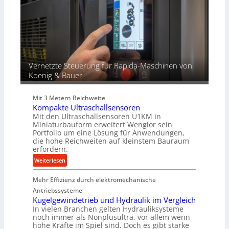
z
n
r
e
g
t
s
e
s
n
f
ü
r
Vernetzte Steuerung für Rapida-Maschinen von
d
Koenig & Bauer
i
e
Mit 3 Metern Reichweite
P
Kompakte Ultraschallsensoren
r
Mit den Ultraschallsensoren U1KM in
o
Miniaturbauform erweitert Wenglor sein
d
Portfolio um eine Lösung für Anwendungen,
u
die hohe Reichweiten auf kleinstem Bauraum
erfordern.
k
t
:
Weiterlesen
i
K
o
Mehr Effizienz durch elektromechanische
o
n
m
Antriebssysteme
i
p
Kugelgewindetrieb und Hydraulik im Vergleich
n
In vielen Branchen gelten Hydrauliksysteme
a
noch immer als Nonplusultra, vor allem wenn
d
k
hohe Kräfte im Spiel sind. Doch es gibt starke
e
t