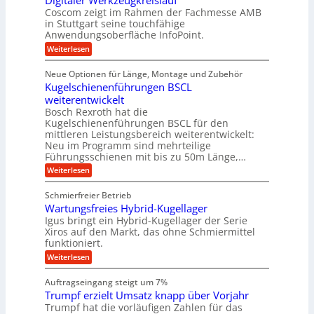
Digitaler Werkzeugkreislauf
z
t
c
g
i
b
r
Coscom zeigt im Rahmen der Fachmesse AMB
h
s
i
s
in Stuttgart seine touchfähige
e
t
i
e
Anwendungsoberfläche InfoPoint.
e
i
f
o
b
g
i
:
Weiterlesen
n
e
ü
e
D
f
f
n
r
r
i
ü
ü
Neue Optionen für Länge, Montage und Zubehör
g
a
g
r
r
r
l
Kugelschienenführungen BSCL
i
a
A
p
a
s
t
weiterentwickelt
u
r
n
M
u
a
t
ä
Bosch Rexroth hat die
a
g
l
e
o
z
Kugelschienenführungen BSCL für den
s
e
m
i
U
mittleren Leistungsbereich weiterentwickelt:
c
r
o
s
h
Neu im Programm sind mehrteilige
m
W
t
e
i
Führungsschienen mit bis zu 50m Länge,…
e
g
i
H
n
r
v
u
:
Weiterlesen
e
e
k
e
b
K
n
b
z
u
b
u
Schmierfreier Betrieb
e
n
u
e
g
u
d
Wartungsfreies Hybrid-Kugellager
w
e
n
g
M
e
l
Igus bringt ein Hybrid-Kugellager der Serie
g
k
a
g
s
Xiros auf den Markt, das ohne Schmiermittel
r
s
u
e
c
funktioniert.
e
c
n
h
n
i
h
:
g
Weiterlesen
i
s
i
W
e
e
l
n
a
n
n
Auftragseingang steigt um 7%
a
e
r
e
u
Trumpf erzielt Umsatz knapp über Vorjahr
n
t
n
f
b
u
Trumpf hat die vorläufigen Zahlen für das
f