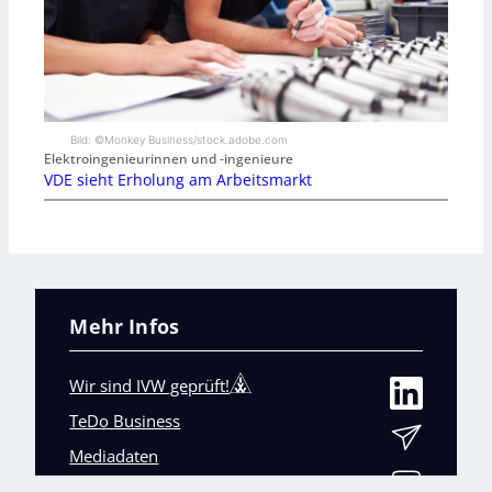
Bild: ©Monkey Business/stock.adobe.com
Elektroingenieurinnen und -ingenieure
VDE sieht Erholung am Arbeitsmarkt
Mehr Infos
Wir sind IVW geprüft!
TeDo Business
Mediadaten
Abo-Service