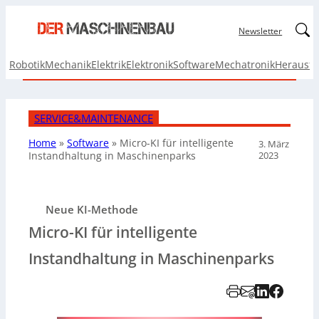
Linked
Newsletter
Robotik
Mechanik
Elektrik
Elektronik
Software
Mechatronik
Herausf
SERVICE&MAINTENANCE
Home
»
Software
»
Micro-KI für intelligente
3. März
2023
Instandhaltung in Maschinenparks
Neue KI-Methode
Micro-KI für intelligente
Instandhaltung in Maschinenparks