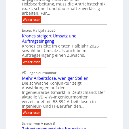
m
g
Holzbearbeitung, muss die Antriebstechnik
D
e
exakt, schnell und dauerhaft zuverlässig
r
w
arbeiten. Für…
ü
i
:
Weiterlesen
c
n
P
k
d
Erstes Halbjahr 2026
r
p
e
Krones steigert Umsatz und
ä
r
t
Auftragseingang
z
o
r
Krones erzielte im ersten Halbjahr 2026
i
z
i
sowohl bei Umsatz als auch beim
s
Auftragseingang einen Zuwachs.
e
e
e
s
b
:
Weiterlesen
u
s
u
K
n
n
VDI-Ingenieurmonitor
r
d
d
Mehr Arbeitslose, weniger Stellen
o
l
Die schwache Konjunktur zeigt
H
n
a
Auswirkungen auf den
y
e
n
Ingenieurarbeitsmarkt in Deutschland: Der
d
s
g
aktuelle VDI-/IW-Ingenieurmonitor
r
s
verzeichnet mit 58.392 Arbeitslosen in
l
a
t
Ingenieur- und IT-Berufen den…
e
u
e
:
b
Weiterlesen
l
i
M
i
i
g
Schnell von A nach B
e
g
k
e
Zahnstangengetriebe für präzise
h
e