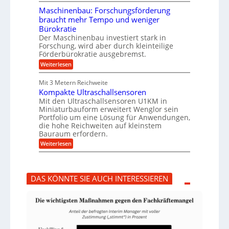
T
e
g
r
i
e
Maschinenbau: Forschungsförderung
u
e
n
braucht mehr Tempo und weniger
m
s
B
Bürokratie
p
H
S
f
y
Der Maschinenbau investiert stark in
C
e
b
L
Forschung, wird aber durch kleinteilige
r
r
w
Förderbürokratie ausgebremst.
z
i
e
:
Weiterlesen
i
d
i
M
e
-
t
a
l
K
e
Mit 3 Metern Reichweite
s
t
u
r
Kompakte Ultraschallsensoren
c
U
g
e
h
Mit den Ultraschallsensoren U1KM in
m
e
n
i
s
l
Miniaturbauform erweitert Wenglor sein
t
n
a
l
Portfolio um eine Lösung für Anwendungen,
w
e
t
a
i
die hohe Reichweiten auf kleinstem
n
z
g
c
Bauraum erfordern.
b
k
e
k
a
:
n
r
Weiterlesen
e
u
K
a
l
:
o
p
t
F
m
p
o
p
ü
DAS KÖNNTE SIE AUCH INTERESSIEREN
r
a
b
s
k
e
c
t
r
h
e
V
u
U
o
n
l
r
g
t
j
s
r