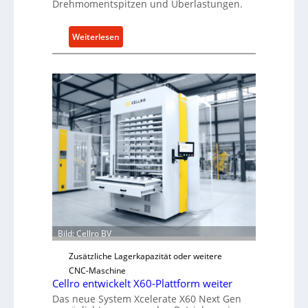
Drehmomentspitzen und Überlastungen.
:
Weiterlesen
M
e
c
h
a
n
i
s
c
h
e
r
Ü
Bild: Cellro BV
b
e
Zusätzliche Lagerkapazität oder weitere
r
CNC-Maschine
l
Cellro entwickelt X60-Plattform weiter
a
Das neue System Xcelerate X60 Next Gen