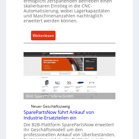
ermöglicht zerspanenden Betrieben einen
s
skalierbaren Einstieg in die CNC-
t
Automatisierung, wobei Lagerkapazitäten
s
und Maschinenanzahlen nachträglich
erweitert werden können.
c
h
u
:
Weiterlesen
t
C
z
e
f
l
ü
l
r
r
i
o
n
e
d
n
i
t
Bild: SparePartsNow GmbH
r
w
e
Neuer Geschäftszweig
i
k
SparePartsNow führt Ankauf von
c
Industrie-Ersatzteilen ein
t
k
Die B2B-Plattform SparePartsNow erweitert
e
e
ihr Geschäftsmodell um den
A
l
professionellen Ankauf von Überbeständen,
n