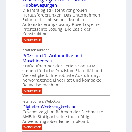
i
r
Hubbewegungen
r
K
m
t
Die Intralogistik steht vor großen
A
u
Herausforderungen. Das Unternehmen
V
U
r
g
Extor bietet mit seiner flexiblen
e
m
b
e
Automatisierungslösung RoverLog eine
r
s
e
l
interessante Lösung. Die Basis der
g
a
Konstruktion…
i
g
l
t
t
e
:
Weiterlesen
e
z
Z
s
w
a
i
u
Kraftsensorserie
l
i
h
c
n
Präzision für Automotive und
o
n
n
h
d
s
Maschinenbau
s
d
t
A
Kraftaufnehmer der Serie K von GTM
e
e
a
stehen für hohe Präzision, Stabilität und
u
n
,
t
Vielseitigkeit. Ihre robuste Ausführung,
g
f
w
r
hervorragende Linearität und kompakte
e
t
e
i
Bauweise machen…
n
r
g
n
e
:
Weiterlesen
e
a
P
i
b
t
r
g
g
e
Jetzt auch als Web-App
r
ä
s
i
e
f
Digitaler Werkzeugkreislauf
z
e
e
i
Coscom zeigt im Rahmen der Fachmesse
r
ü
b
s
i
AMB in Stuttgart seine touchfähige
S
r
e
i
Anwendungsoberfläche InfoPoint.
n
f
t
r
o
ü
:
g
Weiterlesen
n
e
a
r
D
f