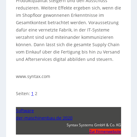
Produktqualität steigern und den Ausschuss
reduzieren. Weitere Effekte ergeben sich, wenn die
im Shopfloor gewonnenen Erkenntnisse im
Gesamtkontext betrachtet werden. Voraussetzung
dafür eine vernetzte Fabrik, in der IT-Systeme
verzahnt sind und miteinander kommunizieren
können. Dann lässt sich die gesamte Supply Chain
vom Einkauf über die Fertigung bis hin zu Versand
und Afterservices digital abbilden und steuern.
www.syntax.com
Seiten:
1
2
Software
der-maschinenbau.de 2020
Syntax Systems GmbH & Co. KG
Zur Firmenwebsite