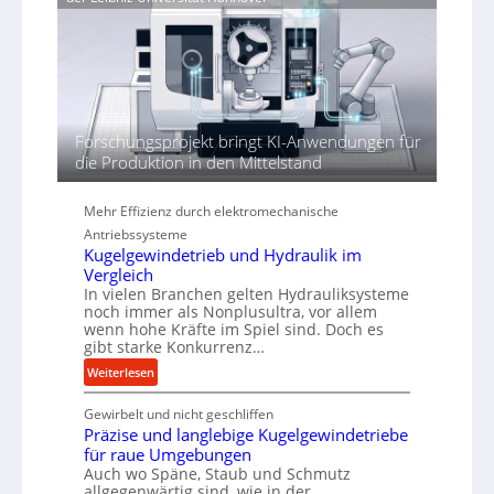
j
r
r
a
t
h
h
ö
r
h
e
n
Forschungsprojekt bringt KI-Anwendungen für
d
die Produktion in den Mittelstand
i
e
P
Mehr Effizienz durch elektromechanische
e
Antriebssysteme
r
Kugelgewindetrieb und Hydraulik im
f
Vergleich
o
In vielen Branchen gelten Hydrauliksysteme
r
noch immer als Nonplusultra, vor allem
wenn hohe Kräfte im Spiel sind. Doch es
m
gibt starke Konkurrenz…
a
n
:
Weiterlesen
c
K
e
Gewirbelt und nicht geschliffen
u
Präzise und langlebige Kugelgewindetriebe
b
g
für raue Umgebungen
e
e
Auch wo Späne, Staub und Schmutz
i
l
allgegenwärtig sind, wie in der