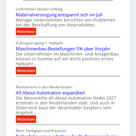
s
t
e
Lieferketten bleiben anfällig
a
i
u
Materialversorgung entspannt sich im Juli
t
g
t
Weniger Unternehmen berichten von Problemen
z
e
bei der Beschaffung von Vorprodukten.
s
t
W
c
:
Weiterlesen
e
e
M
h
i
r
Auftragseingang 1. Halbjahr
a
e
l
k
Maschinenbau-Bestellungen 5% über Vorjahr
t
W
Die Unternehmen im Maschinen- und Anlagenbau
e
z
e
i
können in Summe auf ein leicht positives erstes
n
r
e
r
Halbjahr…
i
e
u
t
:
Weiterlesen
a
i
g
s
M
l
n
b
a
c
v
a
Markteintritt in den Niederlanden
s
h
e
All About Automation expandiert
u
c
a
r
Die Messereihe All About Automation findet 2027
p
h
s
f
erstmals in den Niederlanden statt. Und auch in
i
r
o
Österreich baut der Veranstalter Easyfairs sein
t
n
o
Angebot…
r
z
e
z
g
:
Weiterlesen
e
n
u
e
A
i
b
n
Mehr Steifigkeit und Präzision
l
s
g
a
g