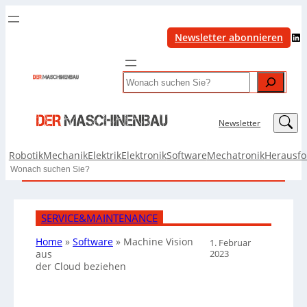
LinkedIn
Newsletter abonnieren
Search
LinkedIn
Newsletter
Robotik
Mechanik
Elektrik
Elektronik
Software
Mechatronik
Herausf
Search
SERVICE&MAINTENANCE
Home
»
Software
»
Machine Vision
1. Februar
2023
aus
der Cloud beziehen