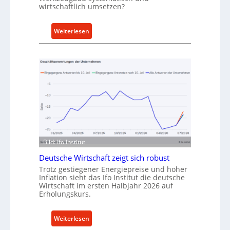
wirtschaftlich umsetzen?
A
n
k
:
Weiterlesen
a
M
u
e
f
t
v
h
o
o
n
d
I
e
n
n
d
f
u
ü
Bild: Ifo Institut
s
r
Deutsche Wirtschaft zeigt sich robust
t
n
Trotz gestiegener Energiepreise und hoher
r
a
Inflation sieht das Ifo Institut die deutsche
i
c
Wirtschaft im ersten Halbjahr 2026 auf
e
h
Erholungskurs.
-
h
E
a
:
Weiterlesen
r
l
D