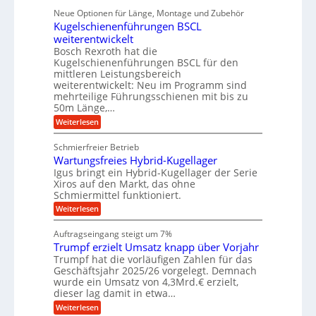
a
l
u
p
i
ü
Neue Optionen für Länge, Montage und Zubehör
n
r
g
l
e
r
ä
Kugelschienenführungen BSCL
i
g
A
e
U
z
t
weiterentwickelt
u
i
n
m
a
t
Bosch Rexroth hat die
s
l
o
g
Kugelschienenführungen BSCL für den
e
e
m
e
mittleren Leistungsbereich
H
r
o
weiterentwickelt: Neu im Programm sind
u
b
W
t
b
mehrteilige Führungsschienen mit bis zu
e
i
u
b
r
50m Länge,…
v
n
e
k
e
:
Weiterlesen
w
z
g
u
K
e
e
n
e
u
g
u
Schmierfreier Betrieb
d
g
n
u
g
M
Wartungsfreies Hybrid-Kugellager
e
n
k
a
l
Igus bringt ein Hybrid-Kugellager der Serie
g
r
s
s
Xiros auf den Markt, das ohne
e
e
c
c
n
Schmiermittel funktioniert.
i
h
h
s
i
:
Weiterlesen
i
l
n
W
e
a
e
a
n
Auftragseingang steigt um 7%
u
n
r
e
f
Trumpf erzielt Umsatz knapp über Vorjahr
b
t
n
a
u
Trumpf hat die vorläufigen Zahlen für das
f
u
n
ü
Geschäftsjahr 2025/26 vorgelegt. Demnach
g
h
wurde ein Umsatz von 4,3Mrd.€ erzielt,
s
r
dieser lag damit in etwa…
f
u
:
r
Weiterlesen
n