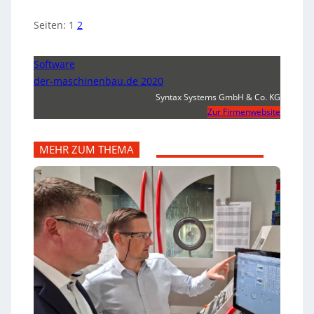
Seiten:
1
2
Software
der-maschinenbau.de 2020
Syntax Systems GmbH & Co. KG
Zur Firmenwebsite
MEHR ZUM THEMA