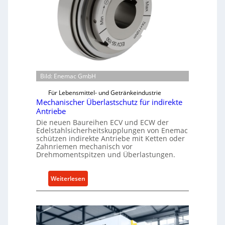
n
b
a
u
-
B
e
Bild: Enemac GmbH
s
t
Für Lebensmittel- und Getränkeindustrie
e
Mechanischer Überlastschutz für indirekte
l
Antriebe
l
Die neuen Baureihen ECV und ECW der
Edelstahlsicherheitskupplungen von Enemac
u
schützen indirekte Antriebe mit Ketten oder
n
Zahnriemen mechanisch vor
g
Drehmomentspitzen und Überlastungen.
e
n
:
Weiterlesen
5
M
%
e
ü
c
b
h