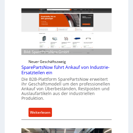
z
e
f
l
ü
l
r
r
i
o
n
e
d
n
i
t
r
Bild: SparePartsNow GmbH
w
e
i
Neuer Geschäftszweig
k
SparePartsNow führt Ankauf von Industrie-
c
t
Ersatzteilen ein
k
e
Die B2B-Plattform SparePartsNow erweitert
e
A
ihr Geschäftsmodell um den professionellen
l
Ankauf von Überbeständen, Restposten und
n
t
Auslaufartikeln aus der industriellen
t
Produktion.
X
r
6
i
0
:
Weiterlesen
e
-
S
b
P
p
e
l
a