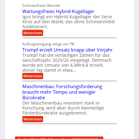
w
z
u
g
u
e
Schmierfreier Betrieb
e
n
g
e
g
u
d
Wartungsfreies Hybrid-Kugellager
e
u
n
g
M
l
Igus bringt ein Hybrid-Kugellager der Serie
n
k
a
s
Xiros auf den Markt, das ohne Schmiermittel
g
r
s
c
funktioniert.
e
e
c
h
n
i
h
:
Weiterlesen
i
s
i
W
e
l
n
a
n
Auftragseingang steigt um 7%
a
e
r
e
u
Trumpf erzielt Umsatz knapp über Vorjahr
n
t
n
f
b
u
Trumpf hat die vorläufigen Zahlen für das
f
a
n
ü
Geschäftsjahr 2025/26 vorgelegt. Demnach
u
g
h
wurde ein Umsatz von 4,3Mrd.€ erzielt,
s
r
dieser lag damit in etwa…
f
u
:
r
Weiterlesen
n
T
e
g
r
i
e
Maschinenbau: Forschungsförderung
u
e
n
braucht mehr Tempo und weniger
m
s
B
Bürokratie
p
H
S
f
y
Der Maschinenbau investiert stark in
C
e
b
L
Forschung, wird aber durch kleinteilige
r
r
w
Förderbürokratie ausgebremst.
z
i
e
:
Weiterlesen
i
d
i
M
e
-
t
a
l
K
e
s
t
u
r
c
U
g
e