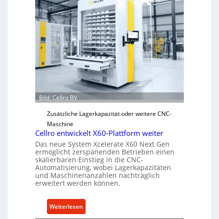
e
a
r
n
V
i
o
s
r
c
j
h
a
e
h
r
r
Ü
Bild: Cellro BV
b
e
Zusätzliche Lagerkapazität oder weitere CNC-
r
Maschine
l
Cellro entwickelt X60-Plattform weiter
a
Das neue System Xcelerate X60 Next Gen
s
ermöglicht zerspanenden Betrieben einen
skalierbaren Einstieg in die CNC-
t
Automatisierung, wobei Lagerkapazitäten
s
und Maschinenanzahlen nachträglich
c
erweitert werden können.
h
u
:
Weiterlesen
t
C