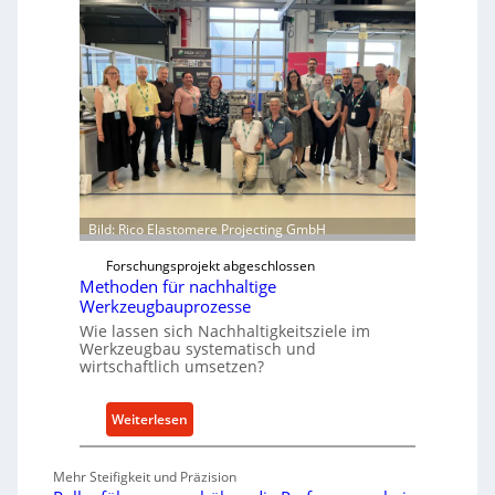
a
r
t
e
t
P
f
a
o
r
r
t
m
s
w
N
e
o
i
w
Bild: Rico Elastomere Projecting GmbH
t
f
e
Forschungsprojekt abgeschlossen
ü
Methoden für nachhaltige
r
h
Werkzeugbauprozesse
r
Wie lassen sich Nachhaltigkeitsziele im
t
Werkzeugbau systematisch und
A
wirtschaftlich umsetzen?
n
k
:
Weiterlesen
a
M
u
e
Mehr Steifigkeit und Präzision
f
t