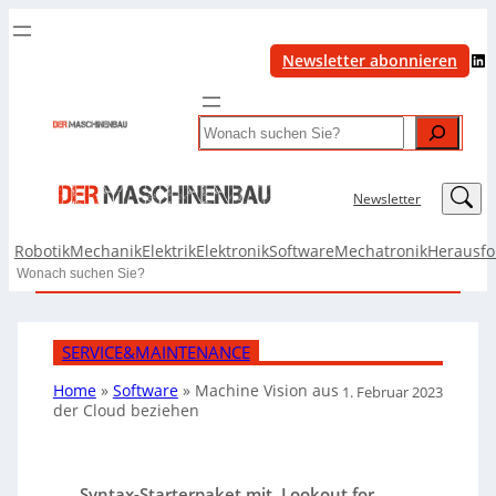
LinkedIn
Newsletter abonnieren
Search
LinkedIn
Newsletter
Robotik
Mechanik
Elektrik
Elektronik
Software
Mechatronik
Herausf
Search
SERVICE&MAINTENANCE
Home
»
Software
»
Machine Vision aus
1. Februar 2023
der Cloud beziehen
Syntax-Starterpaket mit ‚Lookout for