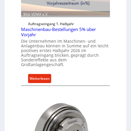
Bild: VDMA e.V.
Auftragseingang 1. Halbjahr
Maschinenbau-Bestellungen 5% über
Vorjahr
Die Unternehmen im Maschinen- und
Anlagenbau können in Summe auf ein leicht
positives erstes Halbjahr 2026 im
Auftragseingang blicken, geprägt durch
Sondereffekte aus dem
Großanlagengeschäft.
:
Weiterlesen
M
a
s
c
h
i
n
e