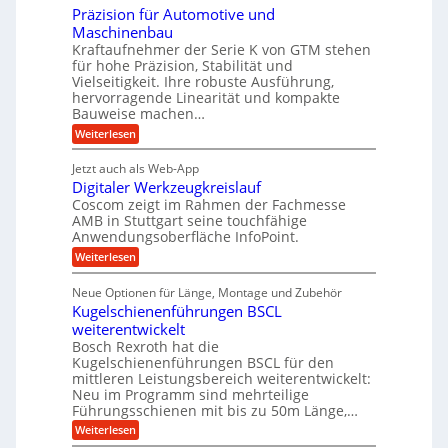
h
i
c
n
Präzision für Automotive und
n
n
t
s
h
Maschinenbau
d
e
d
t
Kraftaufnehmer der Serie K von GTM stehen
n
A
e
a
v
für hohe Präzision, Stabilität und
u
n
t
o
Vielseitigkeit. Ihre robuste Ausführung,
g
f
n
r
hervorragende Linearität und kompakte
e
K
t
Bauweise machen…
i
n
I
r
g
e
:
Weiterlesen
w
e
a
P
i
b
t
r
c
g
Jetzt auch als Web-App
r
e
ä
h
i
s
Digitaler Werkzeugkreislauf
z
f
t
e
e
i
Coscom zeigt im Rahmen der Fachmesse
i
ü
b
s
g
AMB in Stuttgart seine touchfähige
i
e
r
i
e
Anwendungsoberfläche InfoPoint.
f
n
o
r
r
ü
:
Weiterlesen
n
g
a
a
r
D
f
l
a
p
i
u
ü
s
Neue Optionen für Länge, Montage und Zubehör
r
n
g
r
M
e
ä
Kugelschienenführungen BSCL
i
A
a
g
U
z
t
weiterentwickelt
u
s
i
a
m
t
c
Bosch Rexroth hat die
s
l
o
h
g
Kugelschienenführungen BSCL für den
e
e
m
i
mittleren Leistungsbereich weiterentwickelt:
e
H
r
o
n
Neu im Programm sind mehrteilige
u
W
b
t
e
b
Führungsschienen mit bis zu 50m Länge,…
e
i
n
u
b
r
v
:
Weiterlesen
e
n
k
e
K