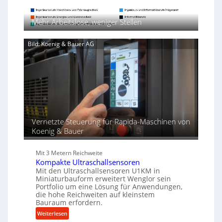
e
l
r
A
x
i
ü
n
Mehr Arbeitslose, weniger Stellen
p
c
w
a
k
e
n
p
Bild: Koenig & Bauer AG
n
d
r
d
i
o
u
e
z
n
r
e
g
t
s
e
s
n
f
Vernetzte Steuerung für Rapida-Maschinen von
ü
Koenig & Bauer
r
d
i
Mit 3 Metern Reichweite
e
Kompakte Ultraschallsensoren
P
Mit den Ultraschallsensoren U1KM in
r
Miniaturbauform erweitert Wenglor sein
Portfolio um eine Lösung für Anwendungen,
o
die hohe Reichweiten auf kleinstem
d
Bauraum erfordern.
u
:
Weiterlesen
k