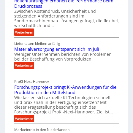
Rollenführungen erhöhen die Performance beim
v
h
Drückprozess
o
o
Zwischen Kostendruck, Unsicherheit und
n
steigenden Anforderungen sind im
d
Sondermaschinenbau Lösungen gefragt, die flexibel,
I
e
wirtschaftlich und…
n
n
:
Weiterlesen
d
f
R
u
ü
Lieferketten bleiben anfällig
o
s
r
Materialversorgung entspannt sich im Juli
l
t
Weniger Unternehmen berichten von Problemen
n
l
r
bei der Beschaffung von Vorprodukten.
e
a
i
:
Weiterlesen
n
c
e
M
f
h
-
a
ü
h
ProKI-Next-Hannover
t
h
E
a
Forschungsprojekt bringt KI-Anwendungen für die
e
r
r
l
Produktion in den Mittelstand
r
u
s
Wie lassen sich aktuelle KI-Technologien schnell
t
i
n
a
und praxisnah in der Fertigung einsetzen? Mit
i
a
g
dieser Fragestellung beschäftigt sich das
t
g
l
e
Forschungsprojekt ProKI-Next-Hannover. Ziel ist…
z
v
e
n
:
Weiterlesen
t
e
e
W
F
e
r
r
e
Markteintritt in den Niederlanden
o
i
s