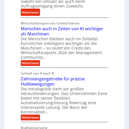
i
sowohl bei Umsatz als auch beim
r
s
Auftragseingang einen Zuwachs.
e
e
e
b
:
Weiterlesen
n
u
u
K
n
n
Wirtschaftsreport von United Interim
r
d
d
Menschen auch in Zeiten von KI wichtiger
o
l
als Maschinen
H
n
a
Die Menschen bleiben auch im Zeitalter
y
e
n
Künstlicher Intelligenz wichtiger als die
d
s
g
Maschinen – so lautet ein Credo des
r
s
l
Wirtschaftsreports 2026 der Management-
a
t
Community…
e
u
e
:
Weiterlesen
b
l
M
i
i
e
i
g
Schnell von A nach B
g
n
k
e
Zahnstangengetriebe für präzise
s
e
i
c
r
Hubbewegungen
K
h
Die Intralogistik steht vor großen
m
t
u
e
Herausforderungen. Das Unternehmen Extor
V
U
n
g
bietet mit seiner flexiblen
a
e
m
e
Automatisierungslösung RoverLog eine
u
r
s
interessante Lösung. Die Basis der
l
c
g
a
h
Konstruktion…
g
i
l
t
:
Weiterlesen
e
n
e
Z
z
Z
w
a
i
u
e
Kraftsensorserie
i