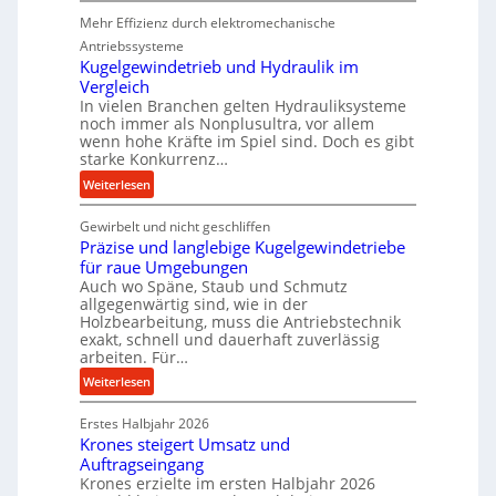
K
t
Mehr Effizienz durch elektromechanische
o
i
m
Antriebssysteme
o
p
Kugelgewindetrieb und Hydraulik im
n
Vergleich
a
i
In vielen Branchen gelten Hydrauliksysteme
k
n
noch immer als Nonplusultra, vor allem
t
d
wenn hohe Kräfte im Spiel sind. Doch es gibt
e
e
starke Konkurrenz…
U
n
:
Weiterlesen
l
M
K
t
i
Gewirbelt und nicht geschliffen
u
r
t
Präzise und langlebige Kugelgewindetriebe
g
a
t
für raue Umgebungen
e
s
e
Auch wo Späne, Staub und Schmutz
l
c
l
allgegenwärtig sind, wie in der
g
h
Holzbearbeitung, muss die Antriebstechnik
s
e
exakt, schnell und dauerhaft zuverlässig
a
t
w
arbeiten. Für…
l
a
i
l
:
Weiterlesen
n
n
s
P
d
d
e
Erstes Halbjahr 2026
r
e
Krones steigert Umsatz und
n
ä
t
Auftragseingang
s
z
r
Krones erzielte im ersten Halbjahr 2026
o
i