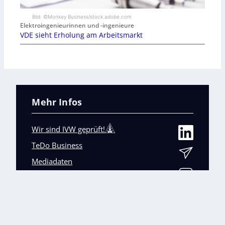
Bild: ©Monkey Business/stock.adobe.com
Elektroingenieurinnen und -ingenieure
VDE sieht Erholung am Arbeitsmarkt
Mehr Infos
Wir sind IVW geprüft!
TeDo Business
Mediadaten
Abo-Service
Unsere weiteren Fachmagazine
+