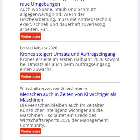
raue Umgebungen
e
e
a
Auch wo Späne, Staub und Schmutz
l
l
s
allgegenwärtig sind, wie in der
g
s
c
Holzbearbeitung, muss die Antriebstechnik
e
t
h
exakt, schnell und dauerhaft zuverlässig
w
arbeiten. Für…
a
a
i
n
l
:
Weiterlesen
n
d
l
P
d
s
Erstes Halbjahr 2026
r
e
e
Krones steigert Umsatz und Auftragseingang
ä
t
Krones erzielte im ersten Halbjahr 2026 sowohl
n
z
r
bei Umsatz als auch beim Auftragseingang
s
i
einen Zuwachs.
i
o
s
e
:
Weiterlesen
r
e
b
K
e
u
u
Wirtschaftsreport von United Interim
r
n
n
n
Menschen auch in Zeiten von KI wichtiger als
o
d
d
Maschinen
n
l
Die Menschen bleiben auch im Zeitalter
H
e
a
Künstlicher Intelligenz wichtiger als die
y
s
n
Maschinen – so lautet ein Credo des
d
s
g
Wirtschaftsreports 2026 der Management-
r
t
Community…
l
a
e
:
e
Weiterlesen
u
M
i
b
e