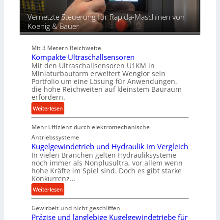
ü
r
Vernetzte Steuerung für Rapida-Maschinen von
d
Koenig & Bauer
i
e
Mit 3 Metern Reichweite
P
Kompakte Ultraschallsensoren
r
Mit den Ultraschallsensoren U1KM in
o
Miniaturbauform erweitert Wenglor sein
d
Portfolio um eine Lösung für Anwendungen,
u
die hohe Reichweiten auf kleinstem Bauraum
erfordern.
k
t
:
Weiterlesen
i
K
o
Mehr Effizienz durch elektromechanische
o
n
m
Antriebssysteme
i
p
Kugelgewindetrieb und Hydraulik im Vergleich
n
In vielen Branchen gelten Hydrauliksysteme
a
noch immer als Nonplusultra, vor allem wenn
d
k
hohe Kräfte im Spiel sind. Doch es gibt starke
e
t
Konkurrenz…
n
e
:
Weiterlesen
M
U
K
i
l
Gewirbelt und nicht geschliffen
u
t
t
Präzise und langlebige Kugelgewindetriebe für
g
t
r