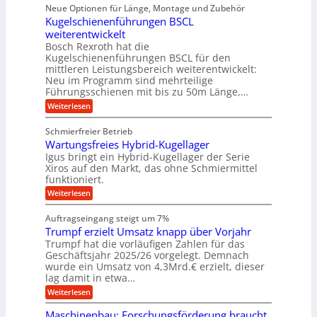
i
ü
ü
Neue Optionen für Länge, Montage und Zubehör
g
a
g
r
r
r
l
Kugelschienenführungen BSCL
i
a
A
p
a
s
t
weiterentwickelt
u
r
n
M
u
a
t
ä
Bosch Rexroth hat die
a
g
l
e
o
z
Kugelschienenführungen BSCL für den
s
e
m
i
U
mittleren Leistungsbereich weiterentwickelt:
c
r
o
s
h
Neu im Programm sind mehrteilige
m
W
t
e
i
Führungsschienen mit bis zu 50m Länge,…
e
g
i
H
n
r
v
u
:
Weiterlesen
e
e
k
e
b
K
n
b
z
u
b
u
Schmierfreier Betrieb
e
n
u
e
g
u
d
Wartungsfreies Hybrid-Kugellager
w
e
n
g
M
e
l
Igus bringt ein Hybrid-Kugellager der Serie
g
k
a
g
s
Xiros auf den Markt, das ohne Schmiermittel
r
s
u
e
c
funktioniert.
e
c
n
h
n
i
h
:
g
Weiterlesen
i
s
i
W
e
e
l
n
a
n
n
Auftragseingang steigt um 7%
a
e
r
e
u
Trumpf erzielt Umsatz knapp über Vorjahr
n
t
n
f
b
u
Trumpf hat die vorläufigen Zahlen für das
f
a
n
ü
Geschäftsjahr 2025/26 vorgelegt. Demnach
u
g
h
wurde ein Umsatz von 4,3Mrd.€ erzielt, dieser
s
r
lag damit in etwa…
f
u
:
r
Weiterlesen
n
T
e
g
r
i
e
Maschinenbau: Forschungsförderung braucht