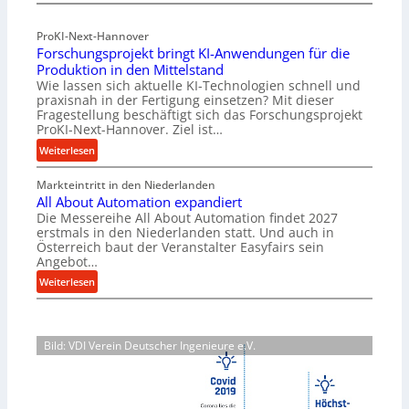
M
f
a
ü
ProKI-Next-Hannover
t
h
Forschungsprojekt bringt KI-Anwendungen für die
e
r
Produktion in den Mittelstand
r
u
Wie lassen sich aktuelle KI-Technologien schnell und
i
n
praxisnah in der Fertigung einsetzen? Mit dieser
a
g
Fragestellung beschäftigt sich das Forschungsprojekt
l
e
ProKI-Next-Hannover. Ziel ist…
v
n
:
Weiterlesen
e
e
F
r
r
Markteintritt in den Niederlanden
o
s
h
All About Automation expandiert
r
o
ö
Die Messereihe All About Automation findet 2027
s
r
erstmals in den Niederlanden statt. Und auch in
h
c
Österreich baut der Veranstalter Easyfairs sein
g
e
h
Angebot…
u
n
u
:
n
Weiterlesen
d
n
A
g
i
g
l
e
e
s
l
n
P
p
Bild: VDI Verein Deutscher Ingenieure e.V.
A
t
e
r
b
s
r
o
o
p
f
j
u
a
o