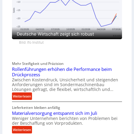
Deutsche Wirtschaft zeigt sich robust
Bild: Ifo Institut
Mehr Steifigkeit und Präzision
Rollenführungen erhöhen die Performance beim
Drückprozess
Zwischen Kostendruck, Unsicherheit und steigenden
Anforderungen sind im Sondermaschinenbau
Lösungen gefragt, die flexibel, wirtschaftlich und…
:
Weiterlesen
R
Lieferketten bleiben anfällig
o
Materialversorgung entspannt sich im Juli
l
Weniger Unternehmen berichten von Problemen bei
l
der Beschaffung von Vorprodukten.
e
:
Weiterlesen
n