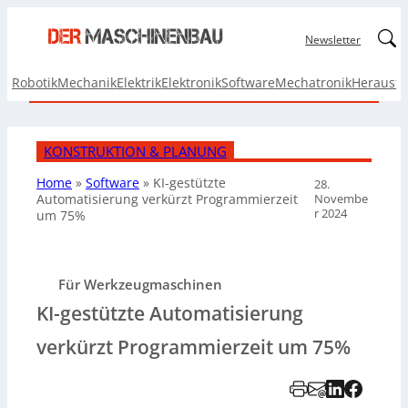
Linked
Newsletter
Robotik
Mechanik
Elektrik
Elektronik
Software
Mechatronik
Herausf
KONSTRUKTION & PLANUNG
Home
»
Software
»
KI-gestützte
28.
Novembe
Automatisierung verkürzt Programmierzeit
r 2024
um 75%
Für Werkzeugmaschinen
KI-gestützte Automatisierung
verkürzt Programmierzeit um 75%