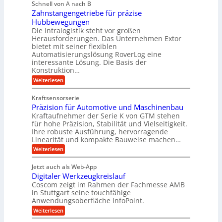
l
g
Schnell von A nach B
i
n
i
e
Zahnstangengetriebe für präzise
s
g
k
c
r
Hubbewegungen
e
h
i
Die Intralogistik steht vor großen
t
K
e
Herausforderungen. Das Unternehmen Extor
m
U
n
u
bietet mit seiner flexiblen
V
a
m
g
Automatisierungslösung RoverLog eine
u
e
s
e
interessante Lösung. Die Basis der
c
r
a
h
Konstruktion…
l
i
g
t
:
g
Weiterlesen
n
l
Z
z
e
Z
a
e
u
e
Kraftsensorserie
w
h
i
i
n
Präzision für Automotive und Maschinenbau
n
i
t
c
s
Kraftaufnehmer der Serie K von GTM stehen
d
e
n
t
für hohe Präzision, Stabilität und Vielseitigkeit.
h
n
A
d
a
Ihre robuste Ausführung, hervorragende
v
u
n
e
o
Linearität und kompakte Bauweise machen…
g
f
n
t
:
e
Weiterlesen
K
t
r
P
n
I
r
r
g
i
w
Jetzt auch als Web-App
ä
e
a
i
e
Digitaler Werkzeugkreislauf
z
t
c
g
i
b
r
Coscom zeigt im Rahmen der Fachmesse AMB
h
s
i
s
in Stuttgart seine touchfähige
e
t
i
e
Anwendungsoberfläche InfoPoint.
e
i
f
o
b
g
i
:
Weiterlesen
n
e
ü
e
D
f
f
n
r
r