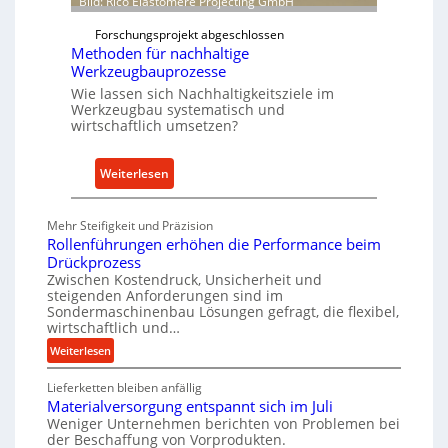
Bild: Rico Elastomere Projecting GmbH
t
f
e
Forschungsprojekt abgeschlossen
ü
Methoden für nachhaltige
r
h
Werkzeugbauprozesse
r
Wie lassen sich Nachhaltigkeitsziele im
t
Werkzeugbau systematisch und
A
wirtschaftlich umsetzen?
n
k
:
Weiterlesen
a
M
u
e
Mehr Steifigkeit und Präzision
f
t
Rollenführungen erhöhen die Performance beim
v
h
Drückprozess
o
o
Zwischen Kostendruck, Unsicherheit und
n
steigenden Anforderungen sind im
d
I
Sondermaschinenbau Lösungen gefragt, die flexibel,
e
wirtschaftlich und…
n
n
:
Weiterlesen
d
f
R
u
ü
Lieferketten bleiben anfällig
o
s
r
Materialversorgung entspannt sich im Juli
l
t
Weniger Unternehmen berichten von Problemen bei
n
l
r
der Beschaffung von Vorprodukten.
e
a