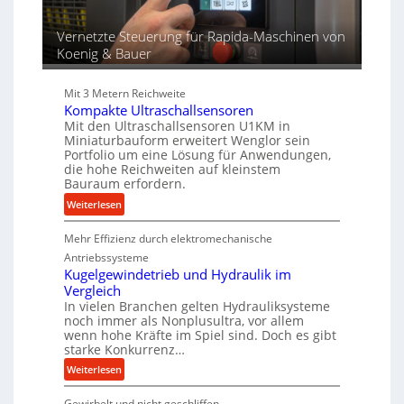
f
ü
Vernetzte Steuerung für Rapida-Maschinen von
r
Koenig & Bauer
d
i
Mit 3 Metern Reichweite
e
Kompakte Ultraschallsensoren
P
Mit den Ultraschallsensoren U1KM in
r
Miniaturbauform erweitert Wenglor sein
Portfolio um eine Lösung für Anwendungen,
o
die hohe Reichweiten auf kleinstem
d
Bauraum erfordern.
u
:
Weiterlesen
k
K
t
Mehr Effizienz durch elektromechanische
o
i
m
o
Antriebssysteme
p
Kugelgewindetrieb und Hydraulik im
n
Vergleich
a
i
In vielen Branchen gelten Hydrauliksysteme
k
n
noch immer als Nonplusultra, vor allem
t
d
wenn hohe Kräfte im Spiel sind. Doch es gibt
e
e
starke Konkurrenz…
U
n
:
Weiterlesen
l
M
K
t
i
Gewirbelt und nicht geschliffen
u