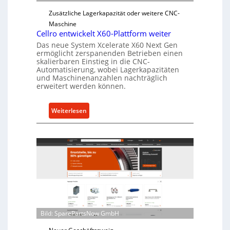
e
Zusätzliche Lagerkapazität oder weitere CNC-
r
Maschine
l
Cellro entwickelt X60-Plattform weiter
a
Das neue System Xcelerate X60 Next Gen
s
ermöglicht zerspanenden Betrieben einen
t
skalierbaren Einstieg in die CNC-
Automatisierung, wobei Lagerkapazitäten
s
und Maschinenanzahlen nachträglich
c
erweitert werden können.
h
u
:
Weiterlesen
t
C
z
e
f
l
ü
l
r
r
i
o
n
e
d
n
i
t
r
Bild: SparePartsNow GmbH
w
e
i