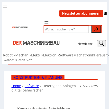
LinkedIn
Newsletter abonnieren
Search
LinkedIn
Newsletter
Robotik
Mechanik
Elektrik
Elektronik
Software
Mechatronik
Herausf
Search
KONSTRUKTION & PLANUNG
Home
»
Software
»
Heterogene Anlagen
9. März 2026
digital beherrschen
Kontraktbasierte Entwicklung