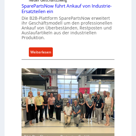
Neuer Geschäftszweig
k
c
SparePartsNow führt Ankauf von Industrie-
t
Ersatzteilen ein
k
e
Die B2B-Plattform SparePartsNow erweitert
e
A
ihr Geschäftsmodell um den professionellen
l
n
Ankauf von Überbeständen, Restposten und
t
Auslaufartikeln aus der industriellen
t
Produktion.
X
r
6
i
0
:
Weiterlesen
e
-
S
b
P
p
e
l
a
a
r
t
e
t
P
f
a
o
r
r
t
m
s
w
N
e
o
i
w