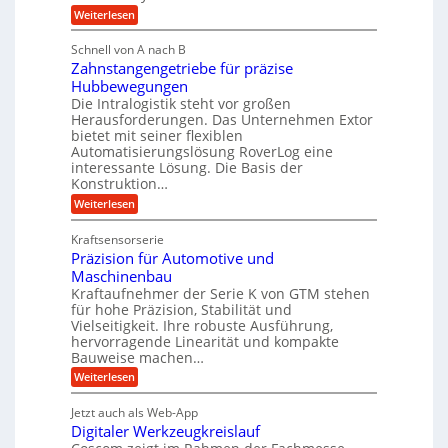
u
e
:
Weiterlesen
b
l
M
i
i
e
i
g
Schnell von A nach B
g
n
k
e
Zahnstangengetriebe für präzise
s
e
i
c
r
Hubbewegungen
K
h
Die Intralogistik steht vor großen
m
t
u
e
Herausforderungen. Das Unternehmen Extor
V
U
n
g
bietet mit seiner flexiblen
a
e
m
e
Automatisierungslösung RoverLog eine
u
r
s
interessante Lösung. Die Basis der
l
c
g
a
h
Konstruktion…
g
i
l
t
:
Weiterlesen
e
n
e
Z
z
Z
w
a
i
u
e
Kraftsensorserie
i
h
i
c
n
Präzision für Automotive und
n
n
t
s
h
Maschinenbau
d
e
d
t
Kraftaufnehmer der Serie K von GTM stehen
n
A
e
a
v
für hohe Präzision, Stabilität und
u
n
t
o
Vielseitigkeit. Ihre robuste Ausführung,
g
f
n
r
hervorragende Linearität und kompakte
e
K
t
Bauweise machen…
i
n
I
r
g
e
:
Weiterlesen
w
e
a
P
i
b
t
r
c
g
Jetzt auch als Web-App
r
e
ä
h
i
s
Digitaler Werkzeugkreislauf
z
f
t
e
e
i
i