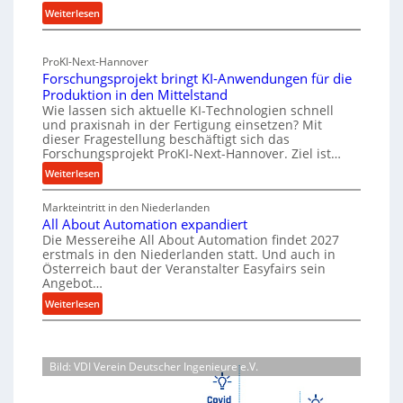
i
:
Weiterlesen
n
c
e
M
f
h
-
a
ü
h
ProKI-Next-Hannover
t
E
h
a
Forschungsprojekt bringt KI-Anwendungen für die
e
r
r
l
Produktion in den Mittelstand
r
u
s
Wie lassen sich aktuelle KI-Technologien schnell
t
i
n
a
und praxisnah in der Fertigung einsetzen? Mit
i
a
g
dieser Fragestellung beschäftigt sich das
t
g
l
e
Forschungsprojekt ProKI-Next-Hannover. Ziel ist…
z
v
e
n
:
Weiterlesen
t
e
e
W
F
e
r
r
e
Markteintritt in den Niederlanden
o
i
s
h
All About Automation expandiert
r
r
l
o
ö
Die Messereihe All About Automation findet 2027
s
k
r
erstmals in den Niederlanden statt. Und auch in
h
e
c
z
Österreich baut der Veranstalter Easyfairs sein
g
e
n
h
e
Angebot…
u
n
e
u
u
:
n
Weiterlesen
d
n
i
g
A
g
i
g
n
l
e
b
e
s
l
n
P
a
p
Bild: VDI Verein Deutscher Ingenieure e.V.
A
t
e
u
r
b
s
r
p
o