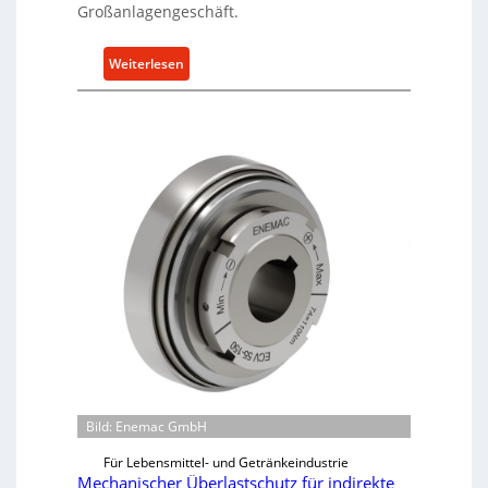
Großanlagengeschäft.
:
Weiterlesen
M
a
s
c
h
i
n
e
n
b
a
u
-
B
e
Bild: Enemac GmbH
s
t
Für Lebensmittel- und Getränkeindustrie
e
Mechanischer Überlastschutz für indirekte