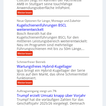
Coscom zeigt im Rahmen der Fachmesse
ü
b
s
g
AMB in Stuttgart seine touchfähige
i
e
r
i
e
Anwendungsoberfläche InfoPoint.
f
n
o
r
r
ü
:
Weiterlesen
n
g
a
a
r
D
f
l
a
p
i
u
ü
s
Neue Optionen für Länge, Montage und Zubehör
r
n
g
r
M
e
ä
Kugelschienenführungen BSCL
i
A
a
g
U
z
t
weiterentwickelt
u
s
i
a
m
t
c
Bosch Rexroth hat die
s
l
o
h
g
Kugelschienenführungen BSCL für den
e
e
m
i
mittleren Leistungsbereich weiterentwickelt:
e
H
r
o
n
Neu im Programm sind mehrteilige
u
W
b
t
e
b
Führungsschienen mit bis zu 50m Länge,…
e
i
n
u
b
r
v
:
Weiterlesen
e
n
k
e
K
w
z
u
g
u
e
Schmierfreier Betrieb
e
n
g
e
g
u
d
Wartungsfreies Hybrid-Kugellager
e
u
n
g
M
l
Igus bringt ein Hybrid-Kugellager der Serie
n
k
a
s
Xiros auf den Markt, das ohne Schmiermittel
g
r
s
c
funktioniert.
e
e
c
h
n
i
h
:
Weiterlesen
i
s
i
W
e
l
n
a
n
Auftragseingang steigt um 7%
a
e
r
e
u
Trumpf erzielt Umsatz knapp über Vorjahr
n
t
n
f
b
u
Trumpf hat die vorläufigen Zahlen für das
f
a
n
ü
Geschäftsjahr 2025/26 vorgelegt. Demnach
u
g