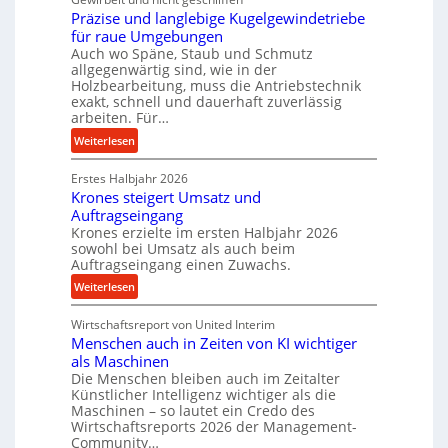
r
t
Präzise und langlebige Kugelgewindetriebe
g
a
t
für raue Umgebungen
e
s
e
Auch wo Späne, Staub und Schmutz
l
c
l
allgegenwärtig sind, wie in der
g
h
s
Holzbearbeitung, muss die Antriebstechnik
e
exakt, schnell und dauerhaft zuverlässig
a
t
w
arbeiten. Für…
l
a
i
l
:
n
Weiterlesen
n
s
P
d
d
e
Erstes Halbjahr 2026
r
e
Krones steigert Umsatz und
n
ä
t
Auftragseingang
s
z
r
Krones erzielte im ersten Halbjahr 2026
o
i
i
sowohl bei Umsatz als auch beim
r
s
Auftragseingang einen Zuwachs.
e
e
e
b
:
Weiterlesen
n
u
u
K
n
n
Wirtschaftsreport von United Interim
r
d
d
Menschen auch in Zeiten von KI wichtiger
o
l
als Maschinen
H
n
a
Die Menschen bleiben auch im Zeitalter
y
e
n
Künstlicher Intelligenz wichtiger als die
d
s
g
Maschinen – so lautet ein Credo des
r
s
l
Wirtschaftsreports 2026 der Management-
a
t
Community…
e