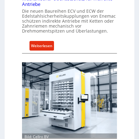
l
Antriebe
l
Die neuen Baureihen ECV und ECW der
Edelstahlsicherheitskupplungen von Enemac
u
schützen indirekte Antriebe mit Ketten oder
n
Zahnriemen mechanisch vor
g
Drehmomentspitzen und Überlastungen.
e
n
:
Weiterlesen
5
M
%
e
ü
c
b
h
e
a
r
n
V
i
o
s
r
c
j
h
a
e
h
r
r
Ü
b
Bild: Cellro BV