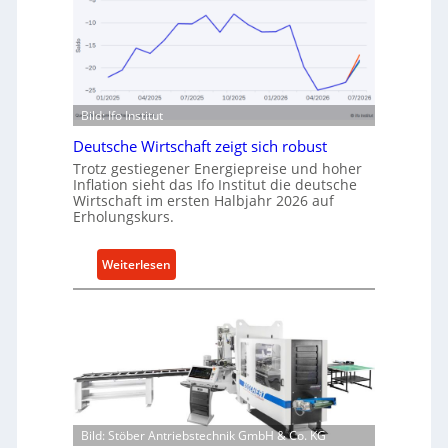
o
n
d
I
e
n
n
d
f
u
ü
Bild: Ifo Institut
s
r
t
Deutsche Wirtschaft zeigt sich robust
n
r
Trotz gestiegener Energiepreise und hoher
a
i
Inflation sieht das Ifo Institut die deutsche
c
Wirtschaft im ersten Halbjahr 2026 auf
e
h
Erholungskurs.
-
h
E
a
:
Weiterlesen
r
l
D
s
t
e
a
i
u
t
g
t
z
e
s
t
W
c
e
e
h
i
r
e
l
Bild: Stöber Antriebstechnik GmbH & Co. KG
k