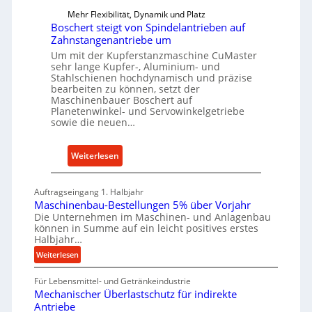
W
e
z
Mehr Flexibilität, Dynamik und Platz
i
n
e
Boschert steigt von Spindelantrieben auf
r
e
u
Zahnstangenantriebe um
t
i
g
Um mit der Kupferstanzmaschine CuMaster
s
n
sehr lange Kupfer-, Aluminium- und
b
c
Stahlschienen hochdynamisch und präzise
a
bearbeiten zu können, setzt der
h
u
Maschinenbauer Boschert auf
a
Planetenwinkel- und Servowinkelgetriebe
p
f
sowie die neuen…
r
t
o
z
:
Weiterlesen
z
e
B
e
i
o
s
Auftragseingang 1. Halbjahr
g
s
s
Maschinenbau-Bestellungen 5% über Vorjahr
t
c
e
Die Unternehmen im Maschinen- und Anlagenbau
s
können in Summe auf ein leicht positives erstes
h
i
Halbjahr…
e
c
:
Weiterlesen
r
h
M
t
r
Für Lebensmittel- und Getränkeindustrie
a
s
Mechanischer Überlastschutz für indirekte
s
o
t
Antriebe
c
b