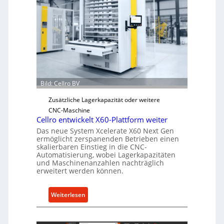
Bild: Cellro BV
Zusätzliche Lagerkapazität oder weitere
CNC-Maschine
Cellro entwickelt X60-Plattform weiter
Das neue System Xcelerate X60 Next Gen
ermöglicht zerspanenden Betrieben einen
skalierbaren Einstieg in die CNC-
Automatisierung, wobei Lagerkapazitäten
und Maschinenanzahlen nachträglich
erweitert werden können.
:
Weiterlesen
C
e