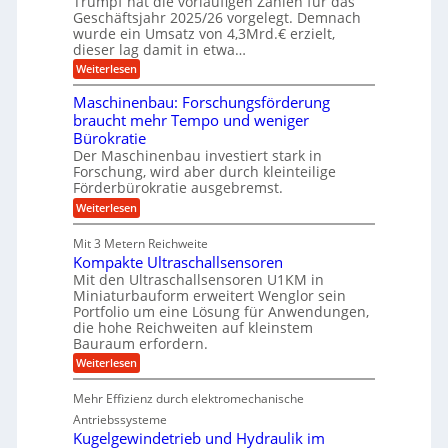
Trumpf hat die vorläufigen Zahlen für das
f
a
n
ü
Geschäftsjahr 2025/26 vorgelegt. Demnach
e
u
g
h
wurde ein Umsatz von 4,3Mrd.€ erzielt,
n
s
r
dieser lag damit in etwa…
f
v
u
:
r
Weiterlesen
n
o
T
e
g
n
r
i
e
Maschinenbau: Forschungsförderung
u
e
K
n
braucht mehr Tempo und weniger
m
s
B
o
Bürokratie
p
H
S
e
f
y
Der Maschinenbau investiert stark in
C
e
b
n
L
Forschung, wird aber durch kleinteilige
r
r
w
Förderbürokratie ausgebremst.
i
z
i
e
:
g
Weiterlesen
i
d
i
M
e
-
t
&
a
l
K
e
Mit 3 Metern Reichweite
B
s
t
u
r
Kompakte Ultraschallsensoren
c
U
a
g
e
h
Mit den Ultraschallsensoren U1KM in
m
e
n
u
i
s
l
Miniaturbauform erweitert Wenglor sein
t
e
n
a
l
Portfolio um eine Lösung für Anwendungen,
w
e
t
a
r
i
die hohe Reichweiten auf kleinstem
n
z
g
c
Bauraum erfordern.
b
k
e
k
a
:
n
r
Weiterlesen
e
u
K
a
l
:
o
p
t
Mehr Effizienz durch elektromechanische
F
m
p
o
p
ü
Antriebssysteme
r
a
b
Kugelgewindetrieb und Hydraulik im
s
k
e