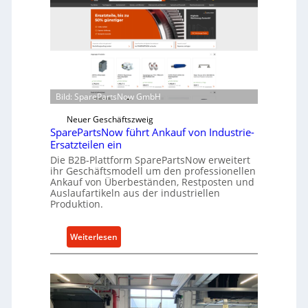
l
l
r
o
e
n
t
Bild: SparePartsNow GmbH
w
i
Neuer Geschäftszweig
SparePartsNow führt Ankauf von Industrie-
c
Ersatzteilen ein
k
Die B2B-Plattform SparePartsNow erweitert
e
ihr Geschäftsmodell um den professionellen
l
Ankauf von Überbeständen, Restposten und
t
Auslaufartikeln aus der industriellen
Produktion.
X
6
0
:
Weiterlesen
-
S
P
p
l
a
a
r
t