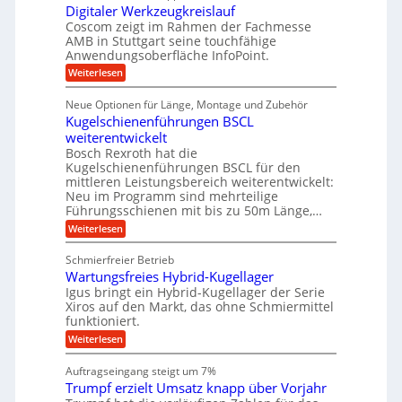
g
e
e
Digitaler Werkzeugkreislauf
z
s
e
f
i
Coscom zeigt im Rahmen der Fachmesse
u
e
r
ü
s
AMB in Stuttgart seine touchfähige
e
i
i
S
r
Anwendungsoberfläche InfoPoint.
r
o
n
t
r
:
Weiterlesen
n
u
g
D
f
e
a
n
i
a
ü
Neue Optionen für Länge, Montage und Zubehör
l
u
g
g
r
n
Kugelschienenführungen BSCL
l
e
i
A
f
g
t
weiterentwickelt
u
e
U
ü
a
t
Bosch Rexroth hat die
n
m
l
r
o
Kugelschienenführungen BSCL für den
e
g
m
R
mittleren Leistungsbereich weiterentwickelt:
r
o
e
Neu im Programm sind mehrteilige
a
W
t
b
Führungsschienen mit bis zu 50m Länge,…
e
i
p
r
u
v
:
Weiterlesen
i
k
e
K
n
d
z
u
u
g
Schmierfreier Betrieb
e
n
a
g
u
e
d
Wartungsfreies Hybrid-Kugellager
e
-
g
M
l
Igus bringt ein Hybrid-Kugellager der Serie
n
k
M
a
s
Xiros auf den Markt, das ohne Schmiermittel
r
s
a
c
funktioniert.
e
c
h
s
i
h
:
Weiterlesen
i
s
c
i
W
e
l
n
a
n
h
Auftragseingang steigt um 7%
a
e
r
e
i
u
Trumpf erzielt Umsatz knapp über Vorjahr
n
t
n
f
n
b
u