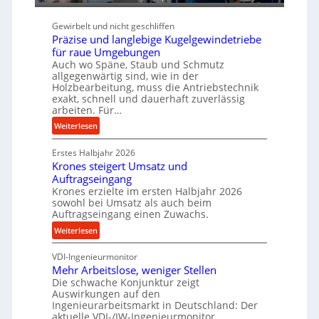
t
e
a
b
s
b
n
e
Gewirbelt und nicht geschliffen
i
e
c
Präzise und langlebige Kugelgewindetriebe
u
c
e
für raue Umgebungen
m
h
b
Auch wo Späne, Staub und Schmutz
i
e
allgegenwärtig sind, wie in der
m
i
Holzbearbeitung, muss die Antriebstechnik
J
exakt, schnell und dauerhaft zuverlässig
m
arbeiten. Für…
u
D
l
r
:
Weiterlesen
i
ü
P
Erstes Halbjahr 2026
c
r
Krones steigert Umsatz und
k
ä
Auftragseingang
p
z
Krones erzielte im ersten Halbjahr 2026
r
i
sowohl bei Umsatz als auch beim
o
s
Auftragseingang einen Zuwachs.
z
e
:
Weiterlesen
e
u
K
s
n
VDI-Ingenieurmonitor
r
s
d
Mehr Arbeitslose, weniger Stellen
o
l
Die schwache Konjunktur zeigt
n
a
Auswirkungen auf den
e
n
Ingenieurarbeitsmarkt in Deutschland: Der
s
g
aktuelle VDI-/IW-Ingenieurmonitor