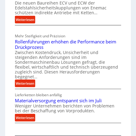
e
Die neuen Baureihen ECV und ECW der
h
u
Edelstahlsicherheitskupplungen von Enemac
i
i
s
schützen indirekte Antriebe mit Ketten…
g
n
t
:
Weiterlesen
t
e
M
n
v
e
b
o
Mehr Steifigkeit und Präzision
c
a
n
Rollenführungen erhöhen die Performance beim
h
u
S
Drückprozess
a
-
Zwischen Kostendruck, Unsicherheit und
p
n
B
steigenden Anforderungen sind im
i
i
e
Sondermaschinenbau Lösungen gefragt, die
n
s
flexibel, wirtschaftlich und technisch überzeugend
s
zugleich sind. Diesen Herausforderungen
c
d
t
begegnet…
h
e
e
e
:
Weiterlesen
l
l
r
R
l
a
Ü
Lieferketten bleiben anfällig
o
u
n
b
Materialversorgung entspannt sich im Juli
l
n
t
Weniger Unternehmen berichten von Problemen
e
l
g
r
bei der Beschaffung von Vorprodukten.
r
e
e
i
:
l
Weiterlesen
n
n
e
M
a
f
5
a
s
b
ü
%
t
t
h
e