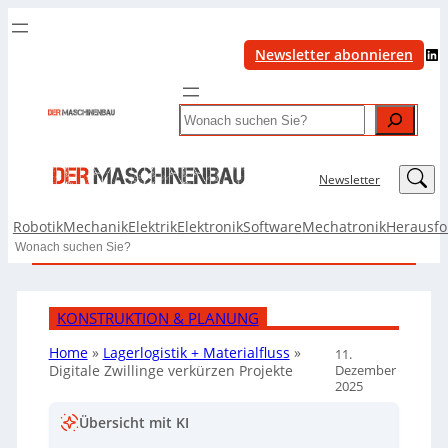
LinkedIn
Newsletter abonnieren
Search
LinkedIn
Newsletter
Robotik
Mechanik
Elektrik
Elektronik
Software
Mechatronik
Herausf
Search
KONSTRUKTION & PLANUNG
Home
»
Lagerlogistik + Materialfluss
»
11.
Dezember
Digitale Zwillinge verkürzen Projekte
2025
Übersicht mit KI