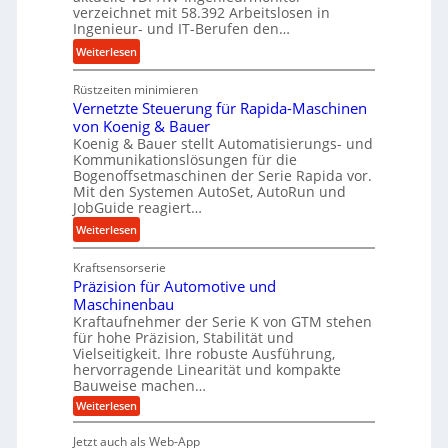
s
verzeichnet mit 58.392 Arbeitslosen in
l
t
Ingenieur- und IT-Berufen den…
e
e
:
b
Weiterlesen
i
M
i
g
Rüstzeiten minimieren
e
g
e
Vernetzte Steuerung für Rapida-Maschinen
h
e
r
von Koenig & Bauer
r
K
t
Koenig & Bauer stellt Automatisierungs- und
A
u
Kommunikationslösungen für die
U
r
g
Bogenoffsetmaschinen der Serie Rapida vor.
m
b
e
Mit den Systemen AutoSet, AutoRun und
s
e
l
JobGuide reagiert…
a
i
g
:
Weiterlesen
t
t
e
V
z
s
w
Kraftsensorserie
e
u
l
i
Präzision für Automotive und
r
n
o
n
Maschinenbau
n
d
s
d
Kraftaufnehmer der Serie K von GTM stehen
e
A
e
für hohe Präzision, Stabilität und
e
t
u
Vielseitigkeit. Ihre robuste Ausführung,
,
t
z
hervorragende Linearität und kompakte
f
w
r
t
Bauweise machen…
t
e
i
e
:
Weiterlesen
r
n
e
P
S
a
i
b
r
t
Jetzt auch als Web-App
g
ä