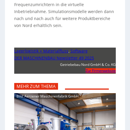
Frequenzumrichtern in die virtuelle
Inbetriebnahme. Simulationsmodelle werden dann
nach und nach auch für weitere Produktbereiche
von Nord erhältlich sein.
Lagerlogistik + Materialfluss
,
Software
DER MASCHINENBAU Newsletter 49 2025
Getriebebau Nord GmbH & Co. KG
Zur Firmenwebsite
MEHR ZUM THEMA
Bild: Aerzener Maschinenfabrik GmbH