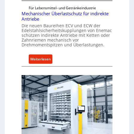
Für Lebensmittel- und Getränkeindustrie
Mechanischer Überlastschutz für indirekte
Antriebe
Die neuen Baureihen ECV und ECW der
Edelstahlsicherheitskupplungen von Enemac
schützen indirekte Antriebe mit Ketten oder
Zahnriemen mechanisch vor
Drehmomentspitzen und Überlastungen.
:
Weiterlesen
M
e
c
h
a
n
i
s
c
h
e