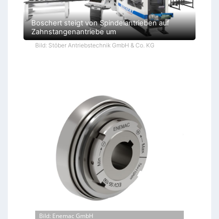
Boschert steigt von Spindelantrieben auf
Zahnstangenantriebe um
Bild: Stöber Antriebstechnik GmbH & Co. KG
Bild: Enemac GmbH