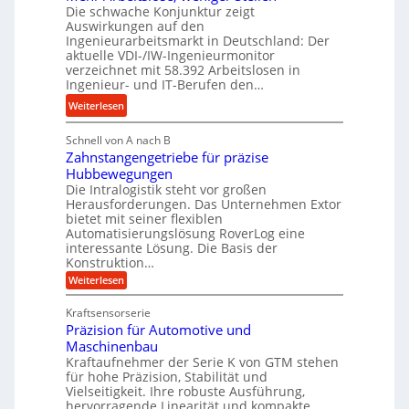
l
Die schwache Konjunktur zeigt
H
n
a
Auswirkungen auf den
y
e
n
Ingenieurarbeitsmarkt in Deutschland: Der
d
s
g
aktuelle VDI-/IW-Ingenieurmonitor
r
s
verzeichnet mit 58.392 Arbeitslosen in
l
a
t
Ingenieur- und IT-Berufen den…
e
u
e
:
b
Weiterlesen
l
i
M
i
i
g
Schnell von A nach B
e
g
k
e
Zahnstangengetriebe für präzise
h
e
i
r
Hubbewegungen
r
K
m
t
Die Intralogistik steht vor großen
A
u
Herausforderungen. Das Unternehmen Extor
V
U
r
g
bietet mit seiner flexiblen
e
m
b
e
Automatisierungslösung RoverLog eine
r
s
e
l
interessante Lösung. Die Basis der
g
a
Konstruktion…
i
g
l
t
t
e
:
Weiterlesen
e
z
Z
s
w
a
i
u
Kraftsensorserie
l
i
h
c
n
Präzision für Automotive und
o
n
n
h
d
s
Maschinenbau
s
d
t
A
Kraftaufnehmer der Serie K von GTM stehen
e
e
a
für hohe Präzision, Stabilität und
u
n
,
t
Vielseitigkeit. Ihre robuste Ausführung,
g
f
w
r
hervorragende Linearität und kompakte
e