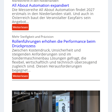
Markteintritt in den Niederlanden
s
h
e
u
All About Automation expandiert
c
a
r
Die Messereihe All About Automation findet 2027
p
h
s
f
erstmals in den Niederlanden statt. Und auch in
r
i
o
Österreich baut der Veranstalter Easyfairs sein
t
o
n
Angebot…
r
z
e
z
g
:
Weiterlesen
e
n
e
u
A
i
b
s
n
Mehr Steifigkeit und Präzision
l
g
a
g
s
Rollenführungen erhöhen die Performance beim
l
t
u
e
Drückprozess
e
A
-
s
Zwischen Kostendruck, Unsicherheit und
n
b
B
steigenden Anforderungen sind im
i
t
o
Sondermaschinenbau Lösungen gefragt, die
e
s
c
u
flexibel, wirtschaftlich und technisch überzeugend
s
p
h
t
zugleich sind. Diesen Herausforderungen
t
a
begegnet…
A
r
e
n
u
o
:
Weiterlesen
l
n
t
R
b
l
t
o
o
u
u
s
m
l
s
n
i
Bild: Koenig & Bauer AG
a
l
g
t
c
t
e
e
h
i
n
n
i
o
f
5
m