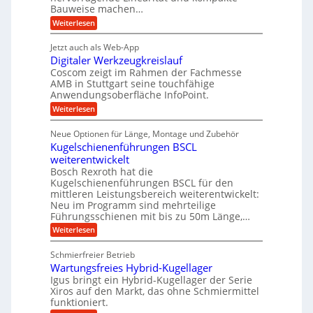
t
e
i
Bauweise machen…
n
r
g
n
e
:
Weiterlesen
e
a
P
i
b
t
r
g
g
e
Jetzt auch als Web-App
r
ä
s
i
e
f
Digitaler Werkzeugkreislauf
z
e
e
i
Coscom zeigt im Rahmen der Fachmesse
r
ü
b
s
i
AMB in Stuttgart seine touchfähige
S
r
e
i
Anwendungsoberfläche InfoPoint.
n
f
t
r
o
ü
:
g
Weiterlesen
n
e
a
r
D
f
a
l
u
p
i
ü
Neue Optionen für Länge, Montage und Zubehör
n
r
g
l
e
r
ä
Kugelschienenführungen BSCL
i
g
A
e
U
z
t
weiterentwickelt
u
i
n
m
a
t
Bosch Rexroth hat die
s
l
o
g
Kugelschienenführungen BSCL für den
e
e
m
e
mittleren Leistungsbereich weiterentwickelt:
H
r
o
Neu im Programm sind mehrteilige
u
b
W
t
b
Führungsschienen mit bis zu 50m Länge,…
e
i
u
b
r
v
:
Weiterlesen
n
e
k
e
K
w
z
g
u
u
e
Schmierfreier Betrieb
e
n
e
g
g
u
d
Wartungsfreies Hybrid-Kugellager
e
n
u
g
M
l
Igus bringt ein Hybrid-Kugellager der Serie
n
k
a
s
Xiros auf den Markt, das ohne Schmiermittel
g
r
s
c
funktioniert.
e
e
c
h
n