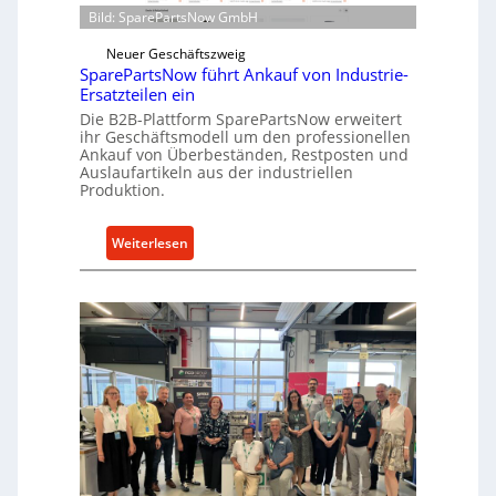
t
r
Bild: SparePartsNow GmbH
w
e
i
Neuer Geschäftszweig
k
SparePartsNow führt Ankauf von Industrie-
c
t
Ersatzteilen ein
k
e
Die B2B-Plattform SparePartsNow erweitert
e
A
ihr Geschäftsmodell um den professionellen
l
Ankauf von Überbeständen, Restposten und
n
t
Auslaufartikeln aus der industriellen
t
Produktion.
X
r
6
i
0
:
Weiterlesen
e
-
S
b
P
p
e
l
a
a
r
t
e
t
P
f
a
o
r
r
t
m
s
w