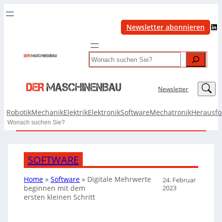
LinkedIn
Newsletter abonnieren
Search
LinkedIn
Newsletter
Robotik
Mechanik
Elektrik
Elektronik
Software
Mechatronik
Herausf
Search
SOFTWARE
Home
»
Software
»
Digitale Mehrwerte
24. Februar
2023
beginnen mit dem
ersten kleinen Schritt