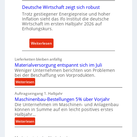
r
t
Deutsche Wirtschaft zeigt sich robust
n
r
Trotz gestiegener Energiepreise und hoher
a
i
Inflation sieht das Ifo Institut die deutsche
c
Wirtschaft im ersten Halbjahr 2026 auf
e
h
Erholungskurs.
-
h
E
a
:
Weiterlesen
r
l
D
s
t
e
a
i
Lieferketten bleiben anfällig
u
t
Materialversorgung entspannt sich im Juli
g
t
z
Weniger Unternehmen berichten von Problemen
e
bei der Beschaffung von Vorprodukten.
s
t
W
c
e
:
Weiterlesen
e
M
h
i
r
Auftragseingang 1. Halbjahr
a
e
l
k
Maschinenbau-Bestellungen 5% über Vorjahr
t
W
e
z
Die Unternehmen im Maschinen- und Anlagenbau
e
i
n
können in Summe auf ein leicht positives erstes
e
r
r
Halbjahr…
e
u
i
t
i
:
Weiterlesen
a
g
s
n
M
l
b
a
c
v
a