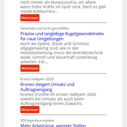
noch immer als Nonplusultra, vor allem
m
wenn hohe Kräfte im Spiel sind. Doch es gibt
a
starke Konkurrenz…
n
:
Weiterlesen
c
K
e
Gewirbelt und nicht geschliffen
u
b
Präzise und langlebige Kugelgewindetriebe
g
e
für raue Umgebungen
e
i
Auch wo Späne, Staub und Schmutz
l
m
allgegenwärtig sind, wie in der
g
Holzbearbeitung, muss die Antriebstechnik
D
e
exakt, schnell und dauerhaft zuverlässig
r
w
arbeiten. Für…
ü
i
:
Weiterlesen
c
n
P
k
d
Erstes Halbjahr 2026
r
p
e
Krones steigert Umsatz und
ä
r
t
Auftragseingang
z
o
r
Krones erzielte im ersten Halbjahr 2026
i
z
i
sowohl bei Umsatz als auch beim
s
e
Auftragseingang einen Zuwachs.
e
e
s
b
:
Weiterlesen
u
s
u
K
n
n
VDI-Ingenieurmonitor
r
d
d
Mehr Arbeitslose, weniger Stellen
o