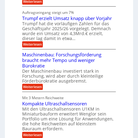
i
h
:
Weiterlesen
i
s
i
W
e
l
n
a
n
Auftragseingang steigt um 7%
a
e
r
e
u
Trumpf erzielt Umsatz knapp über Vorjahr
n
t
n
f
b
u
Trumpf hat die vorläufigen Zahlen für das
f
a
n
ü
Geschäftsjahr 2025/26 vorgelegt. Demnach
u
g
h
wurde ein Umsatz von 4,3Mrd.€ erzielt,
s
r
dieser lag damit in etwa…
f
u
:
r
Weiterlesen
n
T
e
g
r
i
e
Maschinenbau: Forschungsförderung
u
e
n
braucht mehr Tempo und weniger
m
s
B
Bürokratie
p
H
S
f
y
Der Maschinenbau investiert stark in
C
e
b
L
Forschung, wird aber durch kleinteilige
r
r
w
Förderbürokratie ausgebremst.
z
i
e
:
Weiterlesen
i
d
i
M
e
-
t
a
l
K
e
Mit 3 Metern Reichweite
s
t
u
r
Kompakte Ultraschallsensoren
c
U
g
e
h
Mit den Ultraschallsensoren U1KM in
m
e
n
i
s
l
Miniaturbauform erweitert Wenglor sein
t
n
a
l
Portfolio um eine Lösung für Anwendungen,
w
e
t
a
i
die hohe Reichweiten auf kleinstem
n
z
g
c
Bauraum erfordern.
b
k
e
k
a
:
n
r
Weiterlesen
e