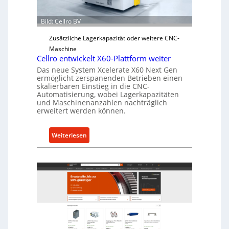
r
Ü
Bild: Cellro BV
b
e
Zusätzliche Lagerkapazität oder weitere CNC-
r
Maschine
l
Cellro entwickelt X60-Plattform weiter
a
Das neue System Xcelerate X60 Next Gen
s
ermöglicht zerspanenden Betrieben einen
skalierbaren Einstieg in die CNC-
t
Automatisierung, wobei Lagerkapazitäten
s
und Maschinenanzahlen nachträglich
c
erweitert werden können.
h
u
:
Weiterlesen
t
C
z
e
f
l
ü
l
r
r
i
o
n
e
d
n
i