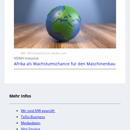
Bild: ©fotomek/stock.adobe.com
VDMA-Initiative
Afrika als Wachstumschance für den Maschinenbau
Mehr Infos
Wir sind IVW geprüft!
TeDo Business
Mediadaten
Abo-Service