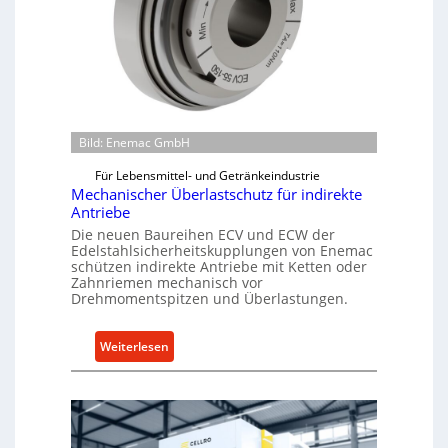
b
a
u
-
B
e
Bild: Enemac GmbH
s
t
Für Lebensmittel- und Getränkeindustrie
e
Mechanischer Überlastschutz für indirekte
l
Antriebe
l
Die neuen Baureihen ECV und ECW der
Edelstahlsicherheitskupplungen von Enemac
u
schützen indirekte Antriebe mit Ketten oder
n
Zahnriemen mechanisch vor
g
Drehmomentspitzen und Überlastungen.
e
n
:
Weiterlesen
5
M
%
e
ü
c
b
h
e