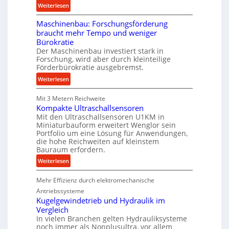
n
:
Weiterlesen
s
K
T
t
Maschinenbau: Forschungsförderung
o
r
a
braucht mehr Tempo und weniger
e
u
n
Bürokratie
n
m
d
Der Maschinenbau investiert stark in
i
p
Forschung, wird aber durch kleinteilige
g
f
Förderbürokratie ausgebremst.
&
e
:
Weiterlesen
B
r
M
a
z
Mit 3 Metern Reichweite
a
u
i
Kompakte Ultraschallsensoren
s
e
e
Mit den Ultraschallsensoren U1KM in
c
r
l
Miniaturbauform erweitert Wenglor sein
h
t
Portfolio um eine Lösung für Anwendungen,
i
die hohe Reichweiten auf kleinstem
U
n
Bauraum erfordern.
m
e
:
s
Weiterlesen
n
K
a
b
Mehr Effizienz durch elektromechanische
o
t
a
m
z
Antriebssysteme
u
p
k
Kugelgewindetrieb und Hydraulik im
:
Vergleich
a
n
F
In vielen Branchen gelten Hydrauliksysteme
k
a
o
noch immer als Nonplusultra, vor allem
t
p