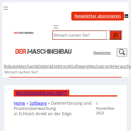
LinkedIn
Newsletter abonnieren
Search
LinkedIn
Newsletter
Robotik
Mechanik
Elektrik
Elektronik
Software
Mechatronik
Herausf
Search
MODERNISIERUNG/REFIT
Home
»
Software
»
Datenerfassung und
1.
November
Prozessüberwachung
2023
in Echtzeit direkt an der Edge