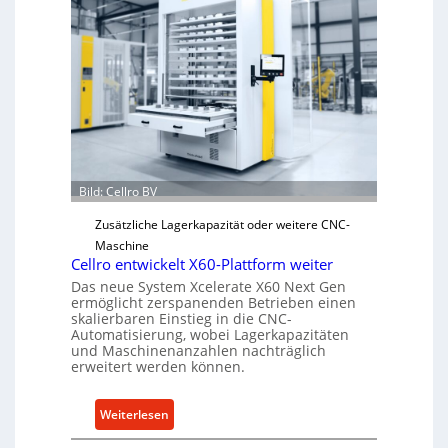
a
r
n
V
i
o
s
r
c
j
h
a
e
h
r
r
Ü
b
Bild: Cellro BV
e
Zusätzliche Lagerkapazität oder weitere CNC-
r
Maschine
l
Cellro entwickelt X60-Plattform weiter
a
Das neue System Xcelerate X60 Next Gen
s
ermöglicht zerspanenden Betrieben einen
t
skalierbaren Einstieg in die CNC-
Automatisierung, wobei Lagerkapazitäten
s
und Maschinenanzahlen nachträglich
c
erweitert werden können.
h
u
:
Weiterlesen
t
C
z