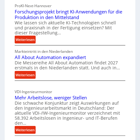
e
f
ProKI-Next-Hannover
l
Forschungsprojekt bringt KI-Anwendungen für die
ü
l
Produktion in den Mittelstand
r
r
Wie lassen sich aktuelle KI-Technologien schnell
i
und praxisnah in der Fertigung einsetzen? Mit
o
n
dieser Fragestellung…
e
d
:
Weiterlesen
n
i
F
t
r
Markteintritt in den Niederlanden
o
w
All About Automation expandiert
r
e
i
Die Messereihe All About Automation findet 2027
s
k
erstmals in den Niederlanden statt. Und auch in…
c
c
t
k
:
Weiterlesen
h
e
A
e
u
A
l
n
l
n
VDI-Ingenieurmonitor
l
g
t
t
Mehr Arbeitslose, weniger Stellen
A
s
X
Die schwache Konjunktur zeigt Auswirkungen auf
r
b
p
6
den Ingenieurarbeitsmarkt in Deutschland: Der
i
o
r
aktuelle VDI-/IW-Ingenieurmonitor verzeichnet mit
0
u
e
o
58.392 Arbeitslosen in Ingenieur- und IT-Berufen
-
t
den…
j
b
P
A
e
e
:
Weiterlesen
l
u
k
M
t