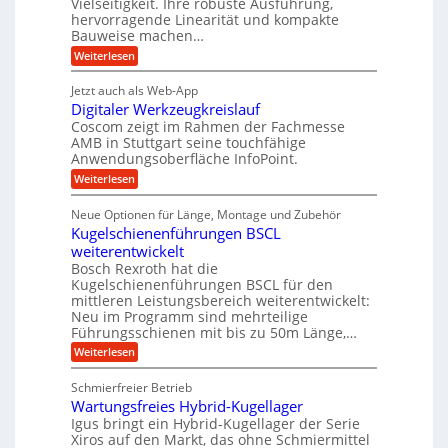
Vielseitigkeit. Ihre robuste Ausführung,
k
g
d
n
hervorragende Linearität und kompakte
e
o
r
K
Bauweise machen…
n
r
I
a
g
t
:
Weiterlesen
w
e
t
i
P
i
t
n
r
i
c
Jetzt auch als Web-App
r
R
ä
h
e
i
ü
Digitaler Werkzeugkreislauf
z
t
e
s
i
Coscom zeigt im Rahmen der Fachmesse
i
b
s
s
g
AMB in Stuttgart seine touchfähige
e
e
i
e
Anwendungsoberfläche InfoPoint.
f
l
o
r
ü
s
:
Weiterlesen
n
a
r
h
D
f
l
p
e
i
ü
s
Neue Optionen für Länge, Montage und Zubehör
r
i
g
r
M
ä
Kugelschienenführungen BSCL
m
i
A
a
z
t
weiterentwickelt
u
s
i
a
t
c
Bosch Rexroth hat die
s
l
o
h
Kugelschienenführungen BSCL für den
e
e
m
i
mittleren Leistungsbereich weiterentwickelt:
H
r
o
n
Neu im Programm sind mehrteilige
u
W
t
e
b
Führungsschienen mit bis zu 50m Länge,…
e
i
n
b
r
v
:
Weiterlesen
e
k
e
K
w
z
u
u
e
Schmierfreier Betrieb
e
n
g
g
u
d
Wartungsfreies Hybrid-Kugellager
e
u
g
M
l
Igus bringt ein Hybrid-Kugellager der Serie
n
k
a
s
Xiros auf den Markt, das ohne Schmiermittel
g
r
s