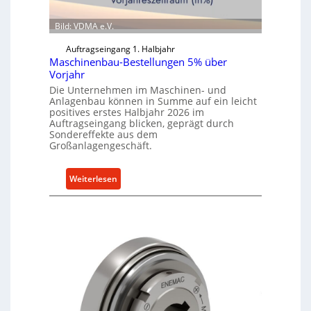
t
D
s
Bild: VDMA e.V.
r
p
ü
a
Auftragseingang 1. Halbjahr
c
n
Maschinenbau-Bestellungen 5% über
k
n
Vorjahr
p
t
Die Unternehmen im Maschinen- und
Anlagenbau können in Summe auf ein leicht
r
s
positives erstes Halbjahr 2026 im
o
i
Auftragseingang blicken, geprägt durch
z
c
Sondereffekte aus dem
e
Großanlagengeschäft.
h
s
i
s
m
:
Weiterlesen
J
M
u
a
l
s
i
c
h
i
n
e
n