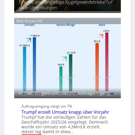
u
Präzise und langlebige Kugelgewindetriebe für
d
e
n
raue Umgebungen
i
l
g
e
l
f
P
Bild: Krones AG
e
ü
r
n
r
o
R
d
a
u
p
k
i
t
d
i
a
o
-
n
M
i
a
n
s
d
c
Krones steigert Umsatz und Auftragseingang
e
h
n
i
M
Auftragseingang steigt um 7%
n
Trumpf erzielt Umsatz knapp über Vorjahr
i
e
Trumpf hat die vorläufigen Zahlen für das
t
n
Geschäftsjahr 2025/26 vorgelegt. Demnach
t
wurde ein Umsatz von 4,3Mrd.€ erzielt,
v
e
dieser lag damit in etwa…
o
l