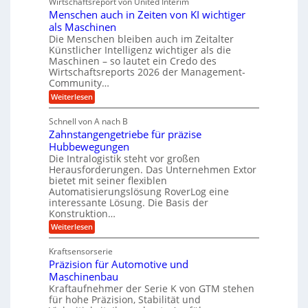
H
Wirtschaftsreport von United Interim
l
g
s
m
y
Menschen auch in Zeiten von KI wichtiger
u
c
l
e
als Maschinen
d
h
a
Die Menschen bleiben auch im Zeitalter
h
r
u
T
Künstlicher Intelligenz wichtiger als die
t
r
a
e
z
Maschinen – so lautet ein Credo des
c
T
u
s
Wirtschaftsreports 2026 der Management-
h
e
l
c
Community…
n
h
m
i
o
:
Weiterlesen
l
l
p
k
M
ä
o
e
o
u
i
Schnell von A nach B
g
n
c
u
i
m
Zahnstangengetriebe für präzise
s
h
e
n
V
c
Hubbewegungen
e
s
h
d
i
Die Intralogistik steht vor großen
e
b
e
n
Herausforderungen. Das Unternehmen Extor
w
e
r
n
2
z
bietet mit seiner flexiblen
e
a
g
2
i
Automatisierungslösung RoverLog eine
u
V
n
l
e
interessante Lösung. Die Basis der
c
a
h
i
e
h
Konstruktion…
r
t
i
g
i
i
:
Weiterlesen
n
n
a
e
c
Z
e
Z
n
a
u
r
h
e
Kraftsensorserie
t
h
e
i
B
e
Präzision für Automotive und
n
n
t
n
ü
s
S
Maschinenbau
e
t
t
r
Kraftaufnehmer der Serie K von GTM stehen
n
a
a
v
für hohe Präzision, Stabilität und
o
n
n
o