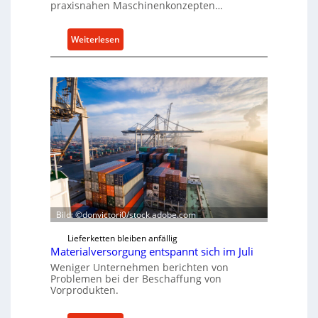
praxisnahen Maschinenkonzepten…
:
Weiterlesen
R
o
l
l
e
n
f
ü
h
r
u
Bild: ©donvictori0/stock.adobe.com
n
g
Lieferketten bleiben anfällig
e
Materialversorgung entspannt sich im Juli
n
Weniger Unternehmen berichten von
e
Problemen bei der Beschaffung von
Vorprodukten.
r
h