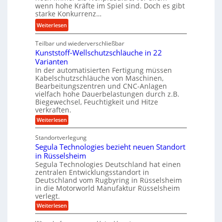
r
wenn hohe Kräfte im Spiel sind. Doch es gibt
e
p
starke Konkurrenz…
s
U
ü
c
:
Weiterlesen
l
b
h
K
t
e
u
Teilbar und wiederverschließbar
u
r
r
n
Kunststoff-Wellschutzschläuche in 22
g
a
V
Varianten
g
e
s
o
In der automatisierten Fertigung müssen
s
l
c
r
Kabelschutzschläuche von Maschinen,
f
g
h
j
Bearbeitungszentren und CNC-Anlagen
ö
e
vielfach hohe Dauerbelastungen durch z.B.
a
a
r
w
Biegewechsel, Feuchtigkeit und Hitze
l
h
d
verkraften.
i
l
r
e
n
:
Weiterlesen
s
K
r
d
e
u
u
Standortverlegung
e
n
n
Segula Technologies bezieht neuen Standort
n
t
s
s
t
in Rüsselsheim
g
r
o
s
Segula Technologies Deutschland hat einen
b
i
t
r
zentralen Entwicklungsstandort in
r
o
e
e
Deutschland vom Rugbyring in Rüsselsheim
f
a
b
in die Motorworld Manufaktur Rüsselsheim
n
f
u
u
verlegt.
-
c
W
n
:
Weiterlesen
e
h
S
d
l
e
t