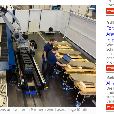
Pro
Vor
Weit
ProK
For
Anw
in 
Wie 
schn
eins
besc
ProK
Weit
Markt
All
Die 
find
stat
Vera
Weit
ns und weiteren Partnern eine Laseranlage für die