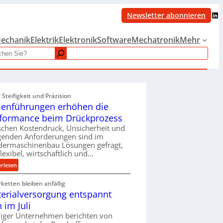
LinkedIn
Newsletter abonnieren
echanik
Elektrik
Elektronik
Software
Mechatronik
Mehr
Steifigkeit und Präzision
lenführungen erhöhen die
formance beim Drückprozess
chen Kostendruck, Unsicherheit und
igenden Anforderungen sind im
dermaschinenbau Lösungen gefragt,
flexibel, wirtschaftlich und…
:
erlesen
R
rketten bleiben anfällig
o
erialversorgung entspannt
l
l
h im Juli
e
iger Unternehmen berichten von
n