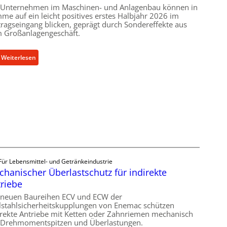
 Unternehmen im Maschinen- und Anlagenbau können in
me auf ein leicht positives erstes Halbjahr 2026 im
tragseingang blicken, geprägt durch Sondereffekte aus
 Großanlagengeschäft.
:
Weiterlesen
M
a
s
c
h
i
n
e
n
Für Lebensmittel- und Getränkeindustrie
b
hanischer Überlastschutz für indirekte
a
riebe
u
-
 neuen Baureihen ECV und ECW der
lstahlsicherheitskupplungen von Enemac schützen
B
irekte Antriebe mit Ketten oder Zahnriemen mechanisch
e
 Drehmomentspitzen und Überlastungen.