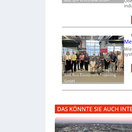
Bild: SparePartsNow GmbH
Übe
ind
Me
Wie
sys
Bild: Rico Elastomere Projecting
GmbH
DAS KÖNNTE SIE AUCH INT