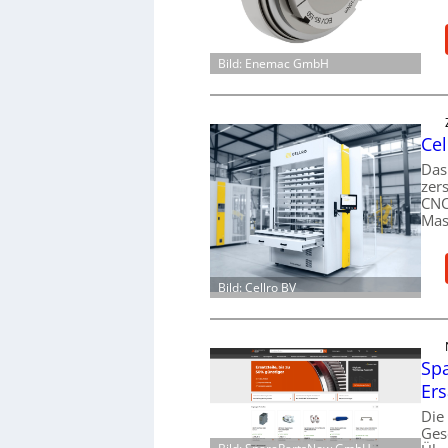
Bild: Enemac GmbH
Cel
Das
zer
CNC
Mas
Bild: Cellro BV
Spa
Ers
Die
Ges