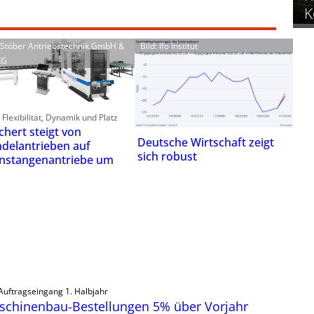
K
: Stöber Antriebstechnik GmbH &
Bild: Ifo Institut
KG
Flexibilität, Dynamik und Platz
chert steigt von
Deutsche Wirtschaft zeigt
ndelantrieben auf
sich robust
nstangenantriebe um
Auftragseingang 1. Halbjahr
schinenbau-Bestellungen 5% über Vorjahr