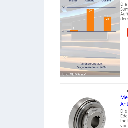
Die
Sum
Auf
dem
Bild: VDMA e.V.
Mec
Ant
Die
Ede
ind
vor