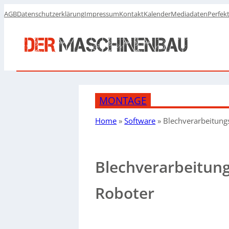
AGB
Datenschutzerklärung
Impressum
Kontakt
Kalender
Mediadaten
Perfek
MONTAGE
Home
»
Software
»
Blechverarbeitung
Blechverarbeitung
Roboter