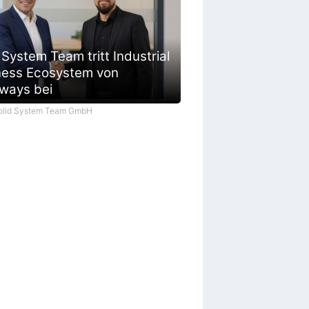
 System Team tritt Industrial
ness Ecosystem von
ways bei
Solid System Team GmbH