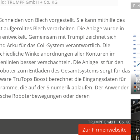
ild: TRUMPF GmbH + Co. KG
Bil
hneiden von Blech vorgestellt. Sie kann mithilfe des
t aufgerolltes Blech verarbeiten. Die Anlage wurde in
 entwickelt. Gemeinsam mit Trumpf zeichnet sich
d Arku für das Coil-System verantwortlich. Die
rschiedliche Winkelanordnungen aller Konturen im
enlinien besser verschachteln. Die Anlage ist für den
Roboter zum Entladen des Gesamtsystems sorgt für das
M
tware TruTops Boost berechnet die Eingangsdaten für
S
ogramme, die auf der Sinumerik ablaufen. Der Anwender
ifische Roboterbewegungen oder deren
Bil
TRUMPF GmbH + Co. KG
V
Zur Firmenwebsite
R