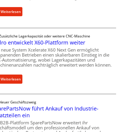
s
t
:
Weiterlesen
e
M
l
e
l
c
u
Zusätzliche Lagerkapazität oder weitere CNC-Maschine
h
n
lro entwickelt X60-Plattform weiter
a
g
n
 neue System Xcelerate X60 Next Gen ermöglicht
e
spanenden Betrieben einen skalierbaren Einstieg in die
i
n
-Automatisierung, wobei Lagerkapazitäten und
s
5
chinenanzahlen nachträglich erweitert werden können.
c
%
h
ü
:
Weiterlesen
e
b
C
r
e
e
Ü
r
l
b
V
Neuer Geschäftszweig
l
e
o
rePartsNow führt Ankauf von Industrie-
r
r
r
atzteilen ein
o
l
j
e
 B2B-Plattform SparePartsNow erweitert ihr
a
a
chäftsmodell um den professionellen Ankauf von
n
s
h