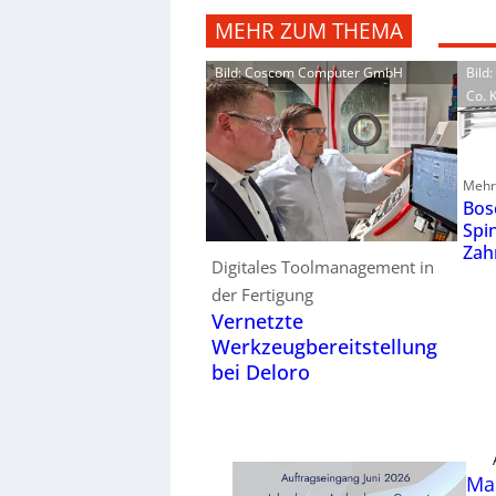
MEHR ZUM THEMA
Bild: Coscom Computer GmbH
Bild
Co. 
Mehr 
Bos
Spi
Zah
Digitales Toolmanagement in
der Fertigung
Vernetzte
Werkzeugbereitstellung
bei Deloro
Ma