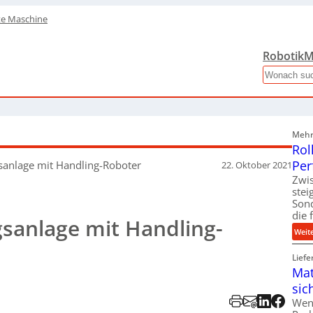
te Maschine
Robotik
M
Search
Mehr 
Rol
Per
sanlage
mit Handling-Roboter
22. Oktober 2021
Zwis
ste
Son
die 
sanlage mit Handling-
Weit
Liefe
Mat
sic
Wen