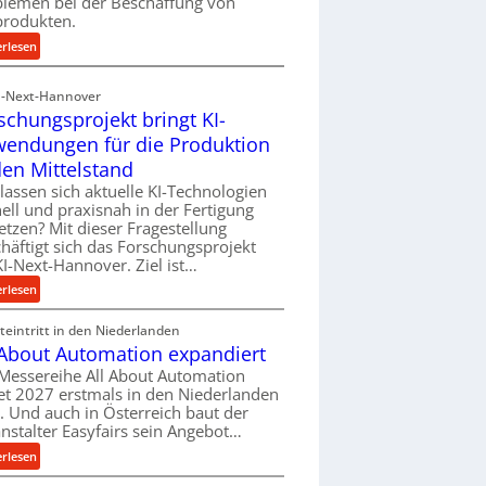
blemen bei der Beschaffung von
f
produkten.
ü
:
erlesen
h
M
r
a
I-Next-Hannover
u
t
schungsprojekt bringt KI-
n
e
endungen für die Produktion
g
r
e
den Mittelstand
i
n
lassen sich aktuelle KI-Technologien
a
e
ell und praxisnah in der Fertigung
l
r
etzen? Mit dieser Fragestellung
v
h
häftigt sich das Forschungsprojekt
e
I-Next-Hannover. Ziel ist…
ö
r
h
:
erlesen
s
e
F
o
n
eintritt in den Niederlanden
o
r
d
 About Automation expandiert
r
g
i
s
Messereihe All About Automation
u
e
et 2027 erstmals in den Niederlanden
c
n
P
t. Und auch in Österreich baut der
h
g
nstalter Easyfairs sein Angebot…
e
u
e
r
n
:
erlesen
n
f
g
A
t