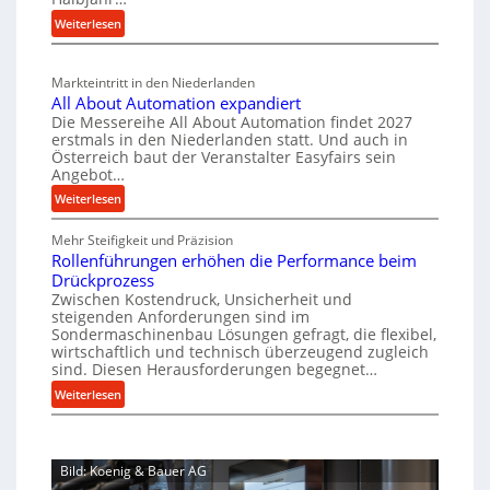
u
i
i
t
:
Weiterlesen
g
a
n
s
M
l
b
a
c
v
a
Markteintritt in den Niederlanden
s
h
e
u
All About Automation expandiert
c
a
r
p
Die Messereihe All About Automation findet 2027
h
s
f
erstmals in den Niederlanden statt. Und auch in
r
i
o
Österreich baut der Veranstalter Easyfairs sein
t
o
n
Angebot…
r
z
z
e
g
:
Weiterlesen
e
n
e
u
A
i
b
s
n
Mehr Steifigkeit und Präzision
l
g
a
g
s
Rollenführungen erhöhen die Performance beim
l
t
u
e
Drückprozess
e
A
-
s
Zwischen Kostendruck, Unsicherheit und
n
b
B
steigenden Anforderungen sind im
i
t
o
Sondermaschinenbau Lösungen gefragt, die flexibel,
e
s
c
u
wirtschaftlich und technisch überzeugend zugleich
s
p
h
t
sind. Diesen Herausforderungen begegnet…
t
a
A
r
:
Weiterlesen
e
n
u
o
R
l
n
t
b
o
l
t
o
u
l
u
s
m
Bild: Koenig & Bauer AG
l
s
n
i
a