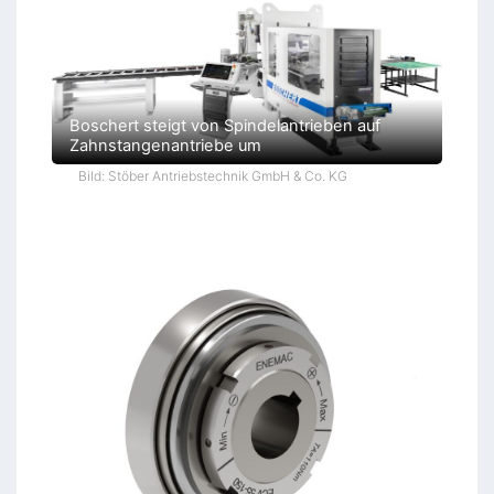
Boschert steigt von Spindelantrieben auf
Zahnstangenantriebe um
Bild: Stöber Antriebstechnik GmbH & Co. KG