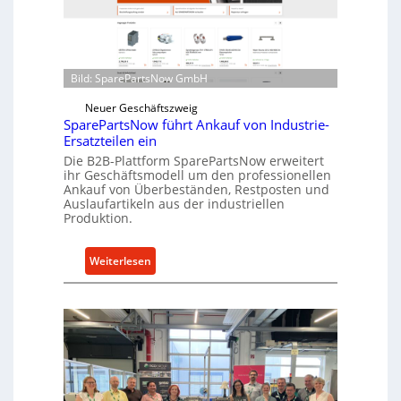
i
o
n
e
d
n
i
t
r
Bild: SparePartsNow GmbH
w
e
i
Neuer Geschäftszweig
k
SparePartsNow führt Ankauf von Industrie-
c
t
Ersatzteilen ein
k
e
Die B2B-Plattform SparePartsNow erweitert
e
A
ihr Geschäftsmodell um den professionellen
l
Ankauf von Überbeständen, Restposten und
n
t
Auslaufartikeln aus der industriellen
t
Produktion.
X
r
6
i
0
:
Weiterlesen
e
-
S
b
P
p
e
l
a
a
r
t
e
t
P
f
a