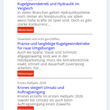
Kugelgewindetrieb und Hydraulik im
f
Vergleich
o
In vielen Branchen gelten Hydrauliksysteme
r
noch immer als Nonplusultra, vor allem
m
wenn hohe Kräfte im Spiel sind. Doch es gibt
a
starke Konkurrenz…
n
:
Weiterlesen
c
K
e
Gewirbelt und nicht geschliffen
u
b
Präzise und langlebige Kugelgewindetriebe
g
e
für raue Umgebungen
e
i
Auch wo Späne, Staub und Schmutz
l
m
allgegenwärtig sind, wie in der
g
D
Holzbearbeitung, muss die Antriebstechnik
e
exakt, schnell und dauerhaft zuverlässig
r
w
arbeiten. Für…
ü
i
:
c
Weiterlesen
n
P
k
d
Erstes Halbjahr 2026
r
p
e
Krones steigert Umsatz und
ä
r
t
Auftragseingang
z
o
r
Krones erzielte im ersten Halbjahr 2026
i
z
i
sowohl bei Umsatz als auch beim
s
e
Auftragseingang einen Zuwachs.
e
e
s
b
:
Weiterlesen