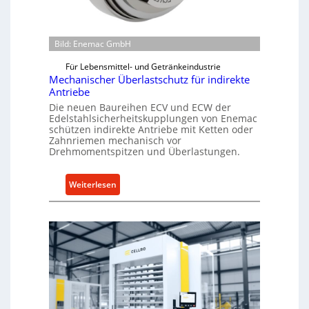
Bild: Enemac GmbH
Für Lebensmittel- und Getränkeindustrie
Mechanischer Überlastschutz für indirekte
Antriebe
Die neuen Baureihen ECV und ECW der
Edelstahlsicherheitskupplungen von Enemac
schützen indirekte Antriebe mit Ketten oder
Zahnriemen mechanisch vor
Drehmomentspitzen und Überlastungen.
:
Weiterlesen
M
e
c
h
a
n
i
s