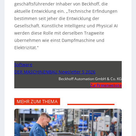
geschäftsführender Inhaber von Beckhoff, die
aktuelle Entwicklung ein. „Technische Erfindungen
bestimmen seit jeher die Entwicklung der
Gesellschaft. Künstliche Intelligenz und Physical AI
werden diese Rolle mit derselben Tragweite
übernehmen wie einst Dampfmaschine und
Elektrizität.“
Software
DER MASCHINENBAU Newsletter 5 2026
Beckhoff Automation GmbH & Co. KG
Zur Firmenwebsite
MEHR ZUM THEMA