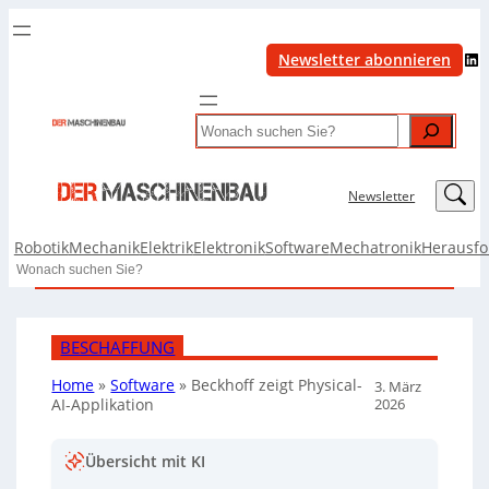
LinkedIn
Newsletter abonnieren
Search
LinkedIn
Newsletter
Robotik
Mechanik
Elektrik
Elektronik
Software
Mechatronik
Herausf
Search
BESCHAFFUNG
Home
»
Software
»
Beckhoff zeigt Physical-
3. März
2026
AI-Applikation
Übersicht mit KI