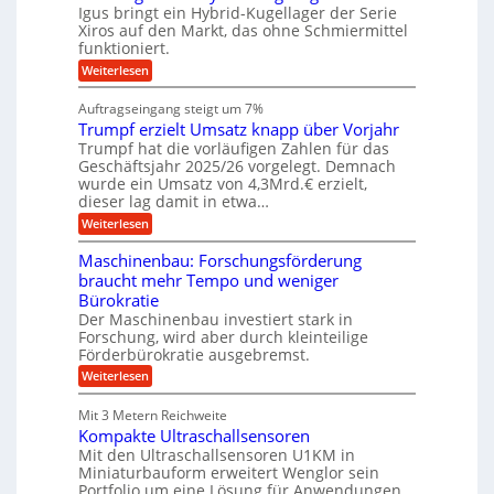
u
g
M
l
Igus bringt ein Hybrid-Kugellager der Serie
n
k
a
s
Xiros auf den Markt, das ohne Schmiermittel
g
r
s
c
funktioniert.
e
e
c
h
n
i
h
:
Weiterlesen
i
s
i
W
e
l
n
a
n
Auftragseingang steigt um 7%
a
e
r
e
u
Trumpf erzielt Umsatz knapp über Vorjahr
n
t
n
f
b
u
Trumpf hat die vorläufigen Zahlen für das
f
a
n
ü
Geschäftsjahr 2025/26 vorgelegt. Demnach
u
g
h
wurde ein Umsatz von 4,3Mrd.€ erzielt,
s
r
dieser lag damit in etwa…
f
u
:
r
Weiterlesen
n
T
e
g
r
i
e
Maschinenbau: Forschungsförderung
u
e
n
braucht mehr Tempo und weniger
m
s
B
Bürokratie
p
H
S
f
y
Der Maschinenbau investiert stark in
C
e
b
L
Forschung, wird aber durch kleinteilige
r
r
w
Förderbürokratie ausgebremst.
z
i
e
:
Weiterlesen
i
d
i
M
e
-
t
a
l
K
e
Mit 3 Metern Reichweite
s
t
u
r
Kompakte Ultraschallsensoren
c
U
g
e
h
Mit den Ultraschallsensoren U1KM in
m
e
n
i
s
l
Miniaturbauform erweitert Wenglor sein
t
n
a
l
Portfolio um eine Lösung für Anwendungen,
w