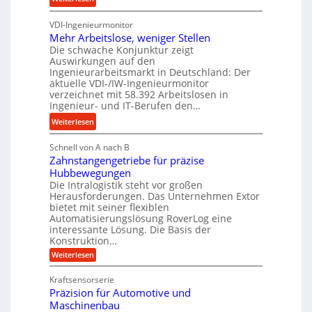
u
s
u
K
n
n
VDI-Ingenieurmonitor
r
d
d
Mehr Arbeitslose, weniger Stellen
o
l
Die schwache Konjunktur zeigt
H
n
a
Auswirkungen auf den
y
e
n
Ingenieurarbeitsmarkt in Deutschland: Der
d
s
g
aktuelle VDI-/IW-Ingenieurmonitor
r
s
verzeichnet mit 58.392 Arbeitslosen in
l
a
t
Ingenieur- und IT-Berufen den…
e
u
e
:
b
Weiterlesen
l
i
M
i
i
g
Schnell von A nach B
e
g
k
e
Zahnstangengetriebe für präzise
h
e
i
r
Hubbewegungen
r
K
m
t
Die Intralogistik steht vor großen
A
u
Herausforderungen. Das Unternehmen Extor
V
U
r
g
bietet mit seiner flexiblen
e
m
b
e
Automatisierungslösung RoverLog eine
r
s
e
l
interessante Lösung. Die Basis der
g
a
Konstruktion…
i
g
l
t
t
e
:
Weiterlesen
e
z
Z
s
w
a
i
u
Kraftsensorserie
l
i
h
c
n
Präzision für Automotive und
o
n
n
h
d
s
Maschinenbau
s
d