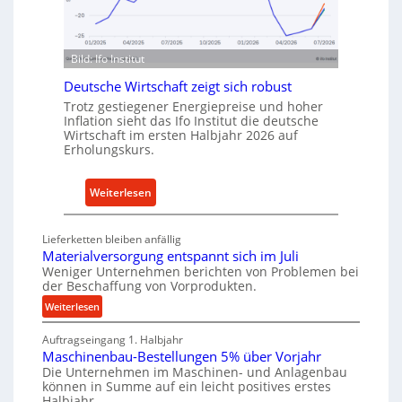
n
n
d
f
u
ü
Bild: Ifo Institut
s
r
t
Deutsche Wirtschaft zeigt sich robust
n
r
a
Trotz gestiegener Energiepreise und hoher
i
Inflation sieht das Ifo Institut die deutsche
c
Wirtschaft im ersten Halbjahr 2026 auf
e
h
Erholungskurs.
-
h
E
a
r
:
Weiterlesen
l
s
D
t
a
e
i
Lieferketten bleiben anfällig
t
u
Materialversorgung entspannt sich im Juli
g
z
t
Weniger Unternehmen berichten von Problemen bei
e
der Beschaffung von Vorprodukten.
t
s
W
e
c
:
Weiterlesen
e
i
M
h
r
Auftragseingang 1. Halbjahr
a
l
e
k
Maschinenbau-Bestellungen 5% über Vorjahr
t
e
W
z
Die Unternehmen im Maschinen- und Anlagenbau
e
n
i
können in Summe auf ein leicht positives erstes
e
r
e
r
Halbjahr…