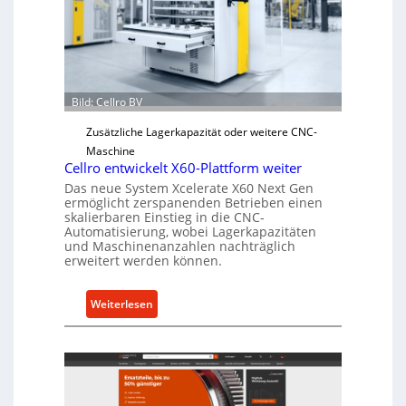
c
h
e
r
Ü
Bild: Cellro BV
b
e
Zusätzliche Lagerkapazität oder weitere CNC-
r
Maschine
l
Cellro entwickelt X60-Plattform weiter
a
Das neue System Xcelerate X60 Next Gen
s
ermöglicht zerspanenden Betrieben einen
skalierbaren Einstieg in die CNC-
t
Automatisierung, wobei Lagerkapazitäten
s
und Maschinenanzahlen nachträglich
c
erweitert werden können.
h
u
:
Weiterlesen
t
C
z
e
f
l
ü
l
r
r