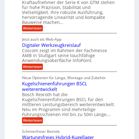
t
A
Kraftaufnehmer der Serie K von GTM stehen
e
e
a
für hohe Präzision, Stabilität und
u
n
,
t
Vielseitigkeit. Ihre robuste Ausführung,
g
f
w
r
hervorragende Linearität und kompakte
e
t
e
i
Bauweise machen…
n
r
g
n
e
:
Weiterlesen
e
a
P
i
b
t
r
g
g
e
Jetzt auch als Web-App
r
ä
s
i
e
f
Digitaler Werkzeugkreislauf
z
e
e
i
Coscom zeigt im Rahmen der Fachmesse
r
ü
b
s
i
AMB in Stuttgart seine touchfähige
S
r
e
i
Anwendungsoberfläche InfoPoint.
n
f
t
r
o
ü
:
g
Weiterlesen
n
e
a
r
D
f
a
l
u
p
i
ü
Neue Optionen für Länge, Montage und Zubehör
n
r
g
l
e
r
ä
Kugelschienenführungen BSCL
i
g
A
e
U
z
t
weiterentwickelt
u
i
n
m
a
t
Bosch Rexroth hat die
s
l
o
g
Kugelschienenführungen BSCL für den
e
e
m
e
mittleren Leistungsbereich weiterentwickelt:
H
r
o
Neu im Programm sind mehrteilige
u
b
W
t
b
Führungsschienen mit bis zu 50m Länge,…
e
i
u
b
r
v
:
Weiterlesen
n
e
k
e
K
w
z
g
u
u
e
Schmierfreier Betrieb
e
n
e
g
g
u
d
Wartungsfreies Hybrid-Kugellager
e
n