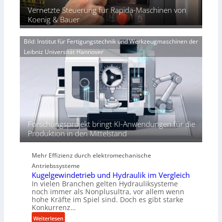
l
p
n
e
Vernetzte Steuerung für Rapida-Maschinen von
i
a
g
r
Koenig & Bauer
n
e
V
d
n
o
i
Bild: Institut für Fertigungstechnik und Werkzeugmaschinen der
e
r
e
Leibniz Universität Hannover
r
j
r
h
a
t
ö
h
h
r
e
n
d
i
Forschungsprojekt bringt KI-Anwendungen für die
e
Produktion in den Mittelstand
P
e
Mehr Effizienz durch elektromechanische
r
Antriebssysteme
f
Kugelgewindetrieb und Hydraulik im Vergleich
o
In vielen Branchen gelten Hydrauliksysteme
r
noch immer als Nonplusultra, vor allem wenn
m
hohe Kräfte im Spiel sind. Doch es gibt starke
a
Konkurrenz…
n
:
Weiterlesen