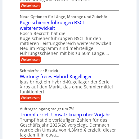
o
b
e
f
:
Weiterlesen
S
n
e
i
D
f
ü
f
t
i
ü
ü
n
Neue Optionen für Länge, Montage und Zubehör
r
e
g
r
r
g
Kugelschienenführungen BSCL
r
i
A
l
p
a
t
weiterentwickelt
u
r
a
l
a
t
ä
n
Bosch Rexroth hat die
u
e
l
o
z
Kugelschienenführungen BSCL für den
g
e
e
m
i
n
mittleren Leistungsbereich weiterentwickelt:
r
o
s
U
Neu im Programm sind mehrteilige
W
t
e
m
Führungsschienen mit bis zu 50m Länge,…
e
i
H
r
g
v
u
:
Weiterlesen
k
e
b
K
e
z
u
b
u
b
Schmierfreier Betrieb
e
n
e
g
u
u
d
Wartungsfreies Hybrid-Kugellager
w
e
g
M
e
l
Igus bringt ein Hybrid-Kugellager der Serie
n
k
a
g
s
Xiros auf den Markt, das ohne Schmiermittel
g
r
s
u
c
funktioniert.
e
c
e
n
h
i
h
:
g
Weiterlesen
i
n
s
i
W
e
e
l
n
a
n
n
Auftragseingang steigt um 7%
a
e
r
e
u
Trumpf erzielt Umsatz knapp über Vorjahr
n
t
n
f
b
u
Trumpf hat die vorläufigen Zahlen für das
f
a
n
ü
Geschäftsjahr 2025/26 vorgelegt. Demnach
u
g
h
wurde ein Umsatz von 4,3Mrd.€ erzielt, dieser
s
r
lag damit in etwa…
f
u