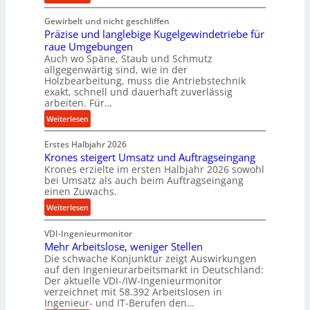
c
K
e
Gewirbelt und nicht geschliffen
u
b
Präzise und langlebige Kugelgewindetriebe für
g
e
raue Umgebungen
e
i
Auch wo Späne, Staub und Schmutz
l
m
allgegenwärtig sind, wie in der
g
Holzbearbeitung, muss die Antriebstechnik
D
e
exakt, schnell und dauerhaft zuverlässig
r
w
arbeiten. Für…
ü
i
:
Weiterlesen
c
n
P
k
d
Erstes Halbjahr 2026
r
p
e
Krones steigert Umsatz und Auftragseingang
ä
r
t
Krones erzielte im ersten Halbjahr 2026 sowohl
z
o
r
bei Umsatz als auch beim Auftragseingang
i
z
einen Zuwachs.
i
s
e
e
:
Weiterlesen
e
s
b
K
u
s
u
VDI-Ingenieurmonitor
r
n
n
Mehr Arbeitslose, weniger Stellen
o
d
Die schwache Konjunktur zeigt Auswirkungen
d
n
l
auf den Ingenieurarbeitsmarkt in Deutschland:
H
e
a
Der aktuelle VDI-/IW-Ingenieurmonitor
y
s
n
verzeichnet mit 58.392 Arbeitslosen in
d
s
Ingenieur- und IT-Berufen den…
g
r