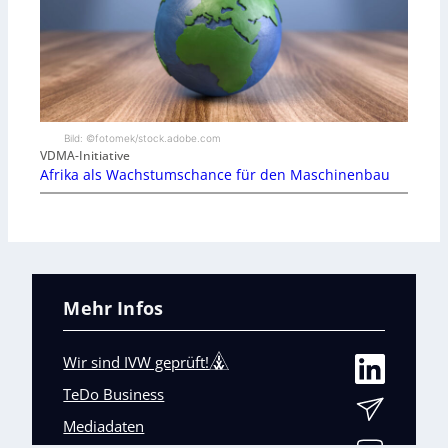
Bild: ©fotomek/stock.adobe.com
VDMA-Initiative
Afrika als Wachstumschance für den Maschinenbau
Mehr Infos
Wir sind IVW geprüft!
TeDo Business
Mediadaten