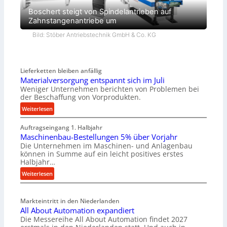
Boschert steigt von Spindelantrieben auf
Zahnstangenantriebe um
Bild: Stöber Antriebstechnik GmbH & Co. KG
Lieferketten bleiben anfällig
Materialversorgung entspannt sich im Juli
Weniger Unternehmen berichten von Problemen bei
der Beschaffung von Vorprodukten.
:
Weiterlesen
M
Auftragseingang 1. Halbjahr
a
Maschinenbau-Bestellungen 5% über Vorjahr
t
Die Unternehmen im Maschinen- und Anlagenbau
e
können in Summe auf ein leicht positives erstes
r
Halbjahr…
i
:
Weiterlesen
a
M
l
a
v
Markteintritt in den Niederlanden
s
e
All About Automation expandiert
c
r
Die Messereihe All About Automation findet 2027
h
s