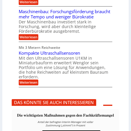
:
r
Weiterlesen
n
T
e
g
r
i
e
Maschinenbau: Forschungsförderung braucht
u
e
n
mehr Tempo und weniger Bürokratie
m
s
B
Der Maschinenbau investiert stark in
p
H
S
Forschung, wird aber durch kleinteilige
f
y
C
e
b
Förderbürokratie ausgebremst.
L
r
r
w
:
Weiterlesen
z
i
e
M
i
d
i
a
e
-
Mit 3 Metern Reichweite
t
s
l
K
e
Kompakte Ultraschallsensoren
c
t
u
r
h
Mit den Ultraschallsensoren U1KM in
U
g
e
i
Miniaturbauform erweitert Wenglor sein
m
e
n
n
Portfolio um eine Lösung für Anwendungen,
s
l
t
e
a
l
die hohe Reichweiten auf kleinstem Bauraum
w
n
t
a
erfordern.
i
b
z
g
c
a
:
Weiterlesen
k
e
k
u
K
n
r
e
:
o
a
l
F
m
p
t
o
p
p
DAS KÖNNTE SIE AUCH INTERESSIEREN
r
a
ü
s
k
b
c
t
e
h
e
r
u
U
V
n
l
o
g
t
r
s