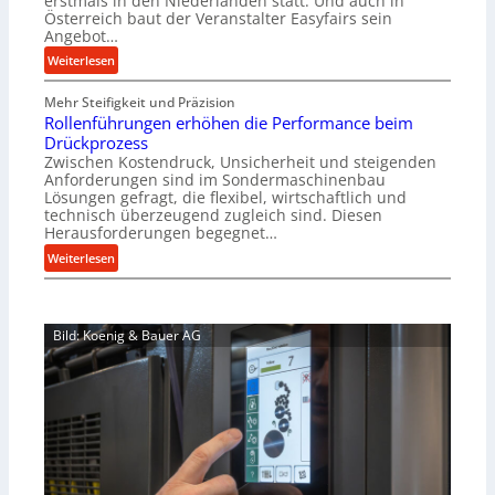
erstmals in den Niederlanden statt. Und auch in
i
o
Österreich baut der Veranstalter Easyfairs sein
n
Angebot…
r
e
g
:
Weiterlesen
n
u
A
b
n
Mehr Steifigkeit und Präzision
l
a
g
Rollenführungen erhöhen die Performance beim
l
u
e
Drückprozess
A
-
Zwischen Kostendruck, Unsicherheit und steigenden
n
b
B
Anforderungen sind im Sondermaschinenbau
t
o
Lösungen gefragt, die flexibel, wirtschaftlich und
e
s
u
technisch überzeugend zugleich sind. Diesen
s
p
t
Herausforderungen begegnet…
t
a
A
:
Weiterlesen
e
n
u
R
l
n
t
o
l
t
o
l
u
s
m
Bild: Koenig & Bauer AG
l
n
i
a
e
g
c
t
n
e
h
i
f
n
i
o
ü
5
m
n
h
%
J
e
r
ü
u
x
u
b