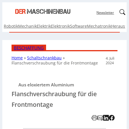
Linked
Newsletter
Robotik
Mechanik
Elektrik
Elektronik
Software
Mechatronik
Herausf
BESCHAFFUNG
Home
»
Schaltschrankbau
»
4. Juli
2024
Flanschverschraubung für die Frontmontage
Aus eloxiertem Aluminium
Flanschverschraubung für die
Frontmontage