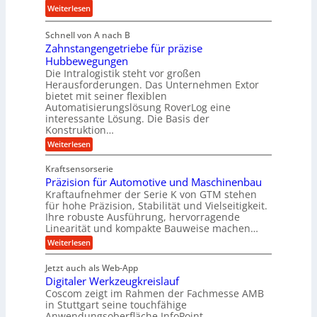
t
l
:
Weiterlesen
a
e
e
M
u
i
b
Schnell von A nach B
e
l
g
i
Zahnstangengetriebe für präzise
h
i
e
g
Hubbewegungen
r
k
r
Die Intralogistik steht vor großen
e
A
i
t
Herausforderungen. Das Unternehmen Extor
K
r
m
bietet mit seiner flexiblen
U
u
b
Automatisierungslösung RoverLog eine
V
m
g
e
interessante Lösung. Die Basis der
e
s
e
Konstruktion…
i
r
a
l
t
:
Weiterlesen
g
t
g
Z
s
l
a
z
e
Kraftsensorserie
l
h
e
u
w
Präzision für Automotive und Maschinenbau
o
n
i
n
s
Kraftaufnehmer der Serie K von GTM stehen
i
s
c
t
d
für hohe Präzision, Stabilität und Vielseitigkeit.
n
e
a
h
Ihre robuste Ausführung, hervorragende
A
d
n
,
Linearität und kompakte Bauweise machen…
u
g
e
w
:
e
Weiterlesen
f
t
e
P
n
t
r
r
g
n
Jetzt auch als Web-App
r
ä
e
i
i
Digitaler Werkzeugkreislauf
z
t
a
e
g
i
r
Coscom zeigt im Rahmen der Fachmesse AMB
g
b
s
i
in Stuttgart seine touchfähige
e
s
i
e
e
Anwendungsoberfläche InfoPoint.
r