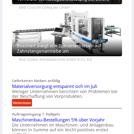
Bild: Coscom Computer GmbH
Boschert steigt von Spindelantrieben auf
Zahnstangenantriebe um
Bild: Stöber Antriebstechnik GmbH & Co. KG
Lieferketten bleiben anfällig
Materialversorgung entspannt sich im Juli
Weniger Unternehmen berichten von Problemen bei
der Beschaffung von Vorprodukten.
:
Weiterlesen
M
Auftragseingang 1. Halbjahr
a
Maschinenbau-Bestellungen 5% über Vorjahr
t
Die Unternehmen im Maschinen- und Anlagenbau
e
können in Summe auf ein leicht positives erstes
r