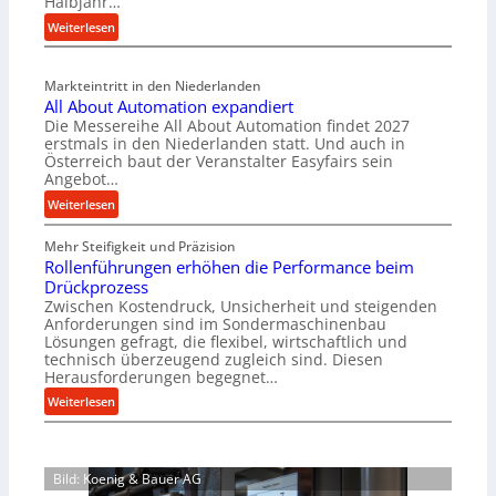
Halbjahr…
i
:
Weiterlesen
a
M
l
a
v
Markteintritt in den Niederlanden
s
e
All About Automation expandiert
c
r
Die Messereihe All About Automation findet 2027
h
s
erstmals in den Niederlanden statt. Und auch in
i
o
Österreich baut der Veranstalter Easyfairs sein
n
Angebot…
r
e
g
:
Weiterlesen
n
u
A
b
n
Mehr Steifigkeit und Präzision
l
a
g
Rollenführungen erhöhen die Performance beim
l
u
e
Drückprozess
A
-
Zwischen Kostendruck, Unsicherheit und steigenden
n
b
B
Anforderungen sind im Sondermaschinenbau
t
o
Lösungen gefragt, die flexibel, wirtschaftlich und
e
s
u
technisch überzeugend zugleich sind. Diesen
s
p
t
Herausforderungen begegnet…
t
a
A
:
Weiterlesen
e
n
u
R
l
n
t
o
l
t
o
l
u
s
m
Bild: Koenig & Bauer AG
l
n
i