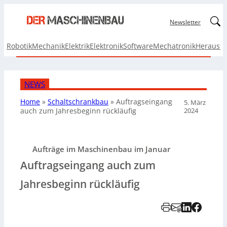
Linked
Newsletter
Robotik
Mechanik
Elektrik
Elektronik
Software
Mechatronik
Herausf
NEWS
Home
»
Schaltschrankbau
»
Auftragseingang
5. März
2024
auch zum Jahresbeginn rückläufig
Aufträge im Maschinenbau im Januar
Auftragseingang auch zum
Jahresbeginn rückläufig