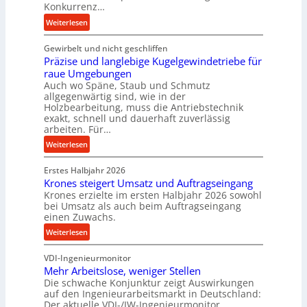
Konkurrenz…
f
:
Weiterlesen
o
K
r
Gewirbelt und nicht geschliffen
u
m
Präzise und langlebige Kugelgewindetriebe für
g
a
raue Umgebungen
e
n
Auch wo Späne, Staub und Schmutz
l
c
allgegenwärtig sind, wie in der
g
e
Holzbearbeitung, muss die Antriebstechnik
e
b
exakt, schnell und dauerhaft zuverlässig
w
arbeiten. Für…
e
i
i
:
Weiterlesen
n
m
P
d
D
Erstes Halbjahr 2026
r
e
r
Krones steigert Umsatz und Auftragseingang
ä
t
Krones erzielte im ersten Halbjahr 2026 sowohl
ü
z
r
bei Umsatz als auch beim Auftragseingang
c
i
einen Zuwachs.
i
k
s
e
:
Weiterlesen
p
e
b
K
r
u
u
VDI-Ingenieurmonitor
r
o
n
n
Mehr Arbeitslose, weniger Stellen
o
z
d
Die schwache Konjunktur zeigt Auswirkungen
d
n
e
l
auf den Ingenieurarbeitsmarkt in Deutschland:
H
e
s
a
Der aktuelle VDI-/IW-Ingenieurmonitor