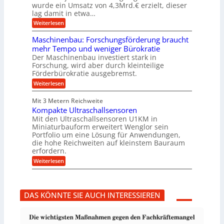
u
g
h
wurde ein Umsatz von 4,3Mrd.€ erzielt, dieser
s
r
lag damit in etwa…
f
u
:
r
Weiterlesen
n
T
e
g
r
i
e
Maschinenbau: Forschungsförderung braucht
u
e
n
mehr Tempo und weniger Bürokratie
m
s
B
Der Maschinenbau investiert stark in
p
H
S
Forschung, wird aber durch kleinteilige
f
y
C
e
b
Förderbürokratie ausgebremst.
L
r
r
w
:
Weiterlesen
z
i
e
M
i
d
i
a
e
-
Mit 3 Metern Reichweite
t
s
l
K
e
Kompakte Ultraschallsensoren
c
t
u
r
h
Mit den Ultraschallsensoren U1KM in
U
g
e
i
Miniaturbauform erweitert Wenglor sein
m
e
n
n
Portfolio um eine Lösung für Anwendungen,
s
l
t
e
a
l
die hohe Reichweiten auf kleinstem Bauraum
w
n
t
a
erfordern.
i
b
z
g
c
a
:
Weiterlesen
k
e
k
u
K
n
r
e
:
o
a
l
F
m
p
t
o
p
p
DAS KÖNNTE SIE AUCH INTERESSIEREN
r
a
ü
s
k
b
c
t
e
h
e
r
u
U