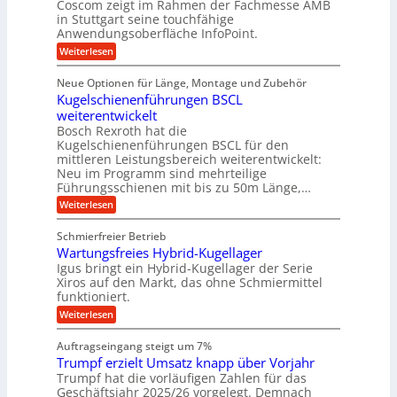
g
i
r
Coscom zeigt im Rahmen der Fachmesse AMB
g
b
s
i
in Stuttgart seine touchfähige
e
s
i
e
e
Anwendungsoberfläche InfoPoint.
r
o
b
e
f
:
Weiterlesen
S
n
e
i
D
f
ü
f
t
i
ü
ü
n
Neue Optionen für Länge, Montage und Zubehör
r
e
g
r
r
g
Kugelschienenführungen BSCL
r
i
A
l
p
a
t
weiterentwickelt
u
r
a
l
a
t
ä
n
Bosch Rexroth hat die
u
e
l
o
z
Kugelschienenführungen BSCL für den
g
e
e
m
i
n
mittleren Leistungsbereich weiterentwickelt:
r
o
s
U
Neu im Programm sind mehrteilige
W
t
e
m
Führungsschienen mit bis zu 50m Länge,…
e
i
H
r
g
v
u
:
Weiterlesen
k
e
b
K
e
z
u
b
u
b
Schmierfreier Betrieb
e
n
e
g
u
u
d
Wartungsfreies Hybrid-Kugellager
w
e
g
M
e
l
Igus bringt ein Hybrid-Kugellager der Serie
n
k
a
g
s
Xiros auf den Markt, das ohne Schmiermittel
g
r
s
u
c
funktioniert.
e
c
e
n
h
i
h
:
g
Weiterlesen
i
n
s
i
W
e
e
l
n
a
n
n
Auftragseingang steigt um 7%
a
e
r
e
u
Trumpf erzielt Umsatz knapp über Vorjahr
n
t
n
f
b
u
Trumpf hat die vorläufigen Zahlen für das
f
a
n
ü
Geschäftsjahr 2025/26 vorgelegt. Demnach