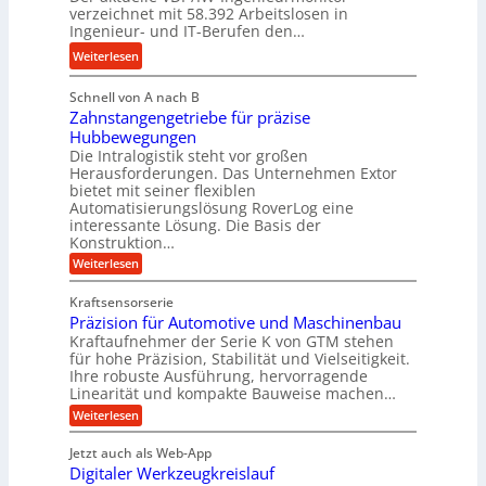
y
s
s
n
verzeichnet mit 58.392 Arbeitslosen in
d
s
Ingenieur- und IT-Berufen den…
g
r
t
l
:
Weiterlesen
a
e
e
M
u
i
b
Schnell von A nach B
e
l
g
i
Zahnstangengetriebe für präzise
h
i
e
g
Hubbewegungen
r
k
r
Die Intralogistik steht vor großen
e
A
i
t
Herausforderungen. Das Unternehmen Extor
K
r
m
bietet mit seiner flexiblen
U
u
b
Automatisierungslösung RoverLog eine
V
m
g
e
interessante Lösung. Die Basis der
e
s
e
Konstruktion…
i
r
a
l
t
:
Weiterlesen
g
t
g
Z
s
l
a
z
e
Kraftsensorserie
l
h
e
u
w
Präzision für Automotive und Maschinenbau
o
n
i
n
s
Kraftaufnehmer der Serie K von GTM stehen
i
s
c
t
d
für hohe Präzision, Stabilität und Vielseitigkeit.
n
e
a
h
Ihre robuste Ausführung, hervorragende
A
d
n
,
Linearität und kompakte Bauweise machen…
u
g
e
w
:
e
Weiterlesen
f
t
e
P
n
t
r
r
g
n
Jetzt auch als Web-App
r
ä
e
i
i
Digitaler Werkzeugkreislauf
z
t
a
e