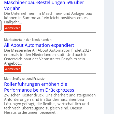
Maschinenbau-Bestellungen 5% über
t
e
Vorjahr
r
Die Unternehmen im Maschinen- und Anlagenbau
i
können in Summe auf ein leicht positives erstes
a
Halbjahr…
l
:
Weiterlesen
v
M
e
a
Markteintritt in den Niederlanden
r
s
All About Automation expandiert
s
c
Die Messereihe All About Automation findet 2027
o
h
erstmals in den Niederlanden statt. Und auch in
r
i
Österreich baut der Veranstalter Easyfairs sein
g
n
Angebot…
u
e
:
Weiterlesen
n
n
A
g
b
Mehr Steifigkeit und Präzision
l
e
a
Rollenführungen erhöhen die
l
n
u
A
t
Performance beim Drückprozess
-
b
s
Zwischen Kostendruck, Unsicherheit und steigenden
B
o
p
Anforderungen sind im Sondermaschinenbau
e
u
Lösungen gefragt, die flexibel, wirtschaftlich und
a
s
technisch überzeugend zugleich sind. Diesen
t
n
t
Herausforderungen begegnet…
A
n