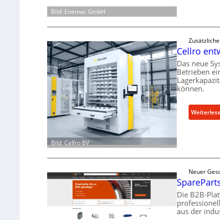
Bild: Enemac GmbH
Zusätzlich
Cellro ent
Das neue Sy
Betrieben ei
Lagerkapazit
können.
Weiterles
Bild: Cellro BV
Neuer Gesc
SpareParts
Die B2B-Pla
professionel
aus der indu