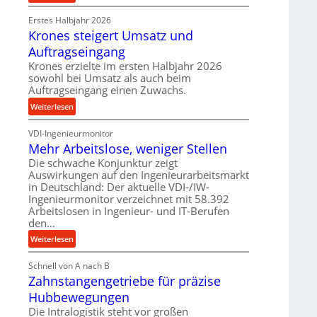
e
P
r
t
Erstes Halbjahr 2026
r
o
r
Krones steigert Umsatz und
ä
z
i
z
Auftragseingang
e
e
i
s
Krones erzielte im ersten Halbjahr 2026
b
s
s
sowohl bei Umsatz als auch beim
u
e
Auftragseingang einen Zuwachs.
n
u
:
Weiterlesen
d
n
K
H
d
VDI-Ingenieurmonitor
r
y
l
Mehr Arbeitslose, weniger Stellen
o
d
a
n
Die schwache Konjunktur zeigt
r
n
Auswirkungen auf den Ingenieurarbeitsmarkt
e
a
g
in Deutschland: Der aktuelle VDI-/IW-
s
u
l
Ingenieurmonitor verzeichnet mit 58.392
s
l
e
Arbeitslosen in Ingenieur- und IT-Berufen
t
i
den…
b
e
k
i
:
Weiterlesen
i
i
g
M
g
m
e
Schnell von A nach B
e
e
V
K
Zahnstangengetriebe für präzise
h
r
e
u
r
t
Hubbewegungen
r
g
A
U
Die Intralogistik steht vor großen
g
e