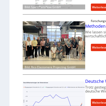
Bild: SparePartsNow GmbH
Weiterles
Forschungs
Methoden 
Wie lassen s
wirtschaftli
Weiterles
Bild: Rico Elastomere Projecting GmbH
Deutsche W
Trotz gestieg
deutsche Wir
Weiterles