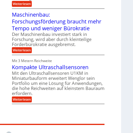
e
i
:
Weiterlesen
n
e
T
B
s
r
Maschinenbau:
S
H
u
C
y
Forschungsförderung braucht mehr
m
L
b
p
w
Tempo und weniger Bürokratie
r
f
e
i
e
Der Maschinenbau investiert stark in
i
d
r
t
Forschung, wird aber durch kleinteilige
-
z
e
Förderbürokratie ausgebremst.
K
i
r
u
e
:
Weiterlesen
e
g
l
M
n
e
t
a
t
Mit 3 Metern Reichweite
l
U
s
w
l
m
Kompakte Ultraschallsensoren
c
i
a
s
h
c
Mit den Ultraschallsensoren U1KM in
g
a
i
k
e
Miniaturbauform erweitert Wenglor sein
t
n
e
r
z
Portfolio um eine Lösung für Anwendungen,
e
l
k
n
die hohe Reichweiten auf kleinstem Bauraum
t
n
b
erfordern.
a
a
:
p
Weiterlesen
u
K
p
:
o
ü
F
m
b
o
p
e
r
a
r
s
k
V
c
t
o
h
e
r
u