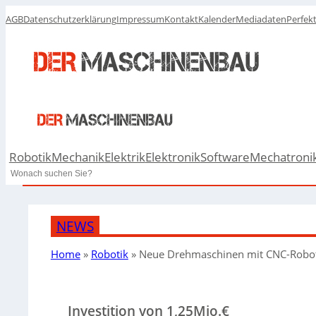
AGB
Datenschutzerklärung
Impressum
Kontakt
Kalender
Mediadaten
Perfek
Robotik
Mechanik
Elektrik
Elektronik
Software
Mechatroni
Search
NEWS
Home
»
Robotik
»
Neue Drehmaschinen mit CNC-Robo
Investition von 1,25Mio.€