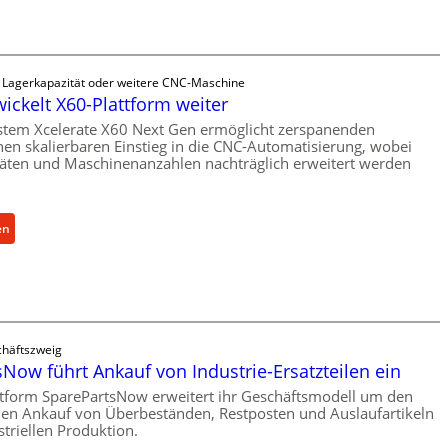
a
n
i
s
e Lagerkapazität oder weitere CNC-Maschine
c
wickelt X60-Plattform weiter
h
stem Xcelerate X60 Next Gen ermöglicht zerspanenden
e
nen skalierbaren Einstieg in die CNC-Automatisierung, wobei
r
äten und Maschinenanzahlen nachträglich erweitert werden
Ü
b
e
:
en
r
C
l
e
a
l
s
l
t
r
häftszweig
s
o
Now führt Ankauf von Industrie-Ersatzteilen ein
c
e
h
ttform SparePartsNow erweitert ihr Geschäftsmodell um den
n
len Ankauf von Überbeständen, Restposten und Auslaufartikeln
u
t
striellen Produktion.
t
w