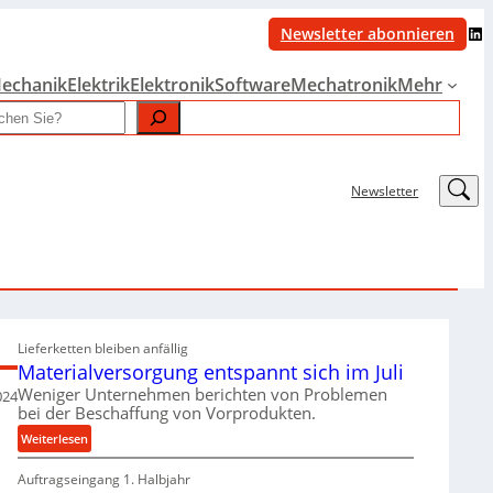
LinkedIn
Newsletter abonnieren
echanik
Elektrik
Elektronik
Software
Mechatronik
Mehr
LinkedIn
Newsletter
Lieferketten bleiben anfällig
Materialversorgung entspannt sich im Juli
Weniger Unternehmen berichten von Problemen
024
bei der Beschaffung von Vorprodukten.
:
Weiterlesen
M
Auftragseingang 1. Halbjahr
a