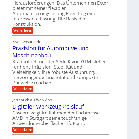
r
m
Herausforderungen. Das Unternehmen Extor
l
l
b
bietet mit seiner flexiblen
s
e
g
Automatisierungslösung RoverLog eine
e
a
i
e
interessante Lösung. Die Basis der
i
t
c
w
Konstruktion…
t
z
h
i
:
Weiterlesen
s
u
Z
n
l
n
a
d
Kraftsensorserie
o
h
d
Präzision für Automotive und
e
n
s
A
s
t
Maschinenbau
e
u
t
r
,
a
Kraftaufnehmer der Serie K von GTM stehen
f
i
n
w
für hohe Präzision, Stabilität und
t
g
e
Vielseitigkeit. Ihre robuste Ausführung,
e
r
e
b
hervorragende Linearität und kompakte
n
n
a
Bauweise machen…
e
g
i
g
e
f
:
Weiterlesen
g
s
t
P
ü
r
e
e
r
i
Jetzt auch als Web-App
r
r
ä
i
e
Digitaler Werkzeugkreislauf
r
z
S
n
b
i
a
Coscom zeigt im Rahmen der Fachmesse
e
t
g
s
f
AMB in Stuttgart seine touchfähige
u
i
e
a
ü
Anwendungsoberfläche InfoPoint.
o
e
l
r
n
n
:
U
Weiterlesen
p
l
g
f
D
r
m
ü
e
i
ä