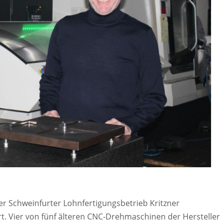
r Schweinfurter Lohnfertigungsbetrieb Kritzner
. Vier von fünf älteren CNC-Drehmaschinen der Hersteller