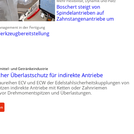
Mehr Flexibilität, Dynamik und Platz
Boschert steigt von
Spindelantrieben auf
Zahnstangenantriebe um
anagement in der Fertigung
erkzeugbereitstellung
ittel- und Getränkeindustrie
er Überlastschutz für indirekte Antriebe
aureihen ECV und ECW der Edelstahlsicherheitskupplungen von
zen indirekte Antriebe mit Ketten oder Zahnriemen
vor Drehmomentspitzen und Überlastungen.
:
en
M
e
c
h