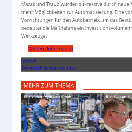
Mazak und Traub wurden sukzessive durch neue M
mehr Möglichkeiten zur Automatisierung. Eine vo
Vorrichtungen für den Autobetrieb, um das Bestü
bedeutet die Maßnahme ein Investitionsvolumen 
Werkzeuge.
Weitere Information
Robotik
der-maschinenbau.de 2020
MEHR ZUM THEMA
Bild: Weber- Hydraulik GmbH
Bild: Coscom 