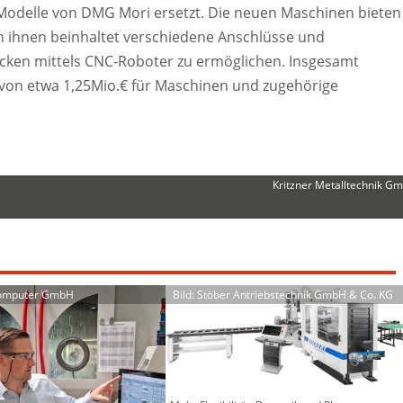
odelle von DMG Mori ersetzt. Die neuen Maschinen bieten
n ihnen beinhaltet verschiedene Anschlüsse und
cken mittels CNC-Roboter zu ermöglichen. Insgesamt
von etwa 1,25Mio.€ für Maschinen und zugehörige
Kritzner Metalltechnik G
Computer GmbH
Bild: Stöber Antriebstechnik GmbH & Co. KG