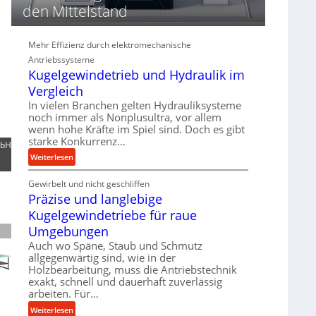
d
den Mittelstand
i
e
P
Mehr Effizienz durch elektromechanische
e
Antriebssysteme
r
Kugelgewindetrieb und Hydraulik im
f
Vergleich
o
In vielen Branchen gelten Hydrauliksysteme
r
noch immer als Nonplusultra, vor allem
m
wenn hohe Kräfte im Spiel sind. Doch es gibt
a
starke Konkurrenz…
mbH
n
:
Weiterlesen
c
K
e
Gewirbelt und nicht geschliffen
u
b
Präzise und langlebige
g
e
e
Kugelgewindetriebe für raue
i
l
Umgebungen
m
g
Auch wo Späne, Staub und Schmutz
D
e
allgegenwärtig sind, wie in der
r
w
Holzbearbeitung, muss die Antriebstechnik
ü
i
exakt, schnell und dauerhaft zuverlässig
c
n
arbeiten. Für…
k
d
:
Weiterlesen
p