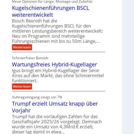
Neue Optionen für Länge, Montage und Zubehör
r
g
g
n
z
A
Kugelschienenführungen BSCL
i
e
i
u
t
s
b
weiterentwickelt
t
a
e
o
u
l
Bosch Rexroth hat die
H
m
e
n
u
Kugelschienenführungen BSCL für den
o
r
b
mittleren Leistungsbereich weiterentwickelt:
g
t
W
b
i
Neu im Programm sind mehrteilige
e
e
e
v
Führungsschienen mit bis zu 50m Länge,…
r
w
n
e
k
e
:
Weiterlesen
u
z
g
K
n
e
u
u
d
u
Schmierfreier Betrieb
n
g
M
g
g
Wartungsfreies Hybrid-Kugellager
e
a
k
e
l
s
Igus bringt ein Hybrid-Kugellager der Serie
r
n
s
c
e
Xiros auf den Markt, das ohne Schmiermittel
c
h
i
funktioniert.
h
i
s
i
n
:
Weiterlesen
l
e
e
W
a
n
n
a
u
Auftragseingang steigt um 7%
e
b
r
f
n
a
Trumpf erzielt Umsatz knapp über
t
f
u
u
Vorjahr
ü
n
h
g
Trumpf hat die vorläufigen Zahlen für das
r
s
Geschäftsjahr 2025/26 vorgelegt. Demnach
u
f
wurde ein Umsatz von 4,3Mrd.€ erzielt,
n
r
g
dieser lag damit in etwa…
e