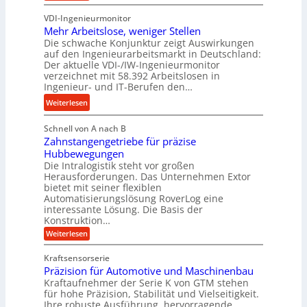
b
K
r
u
u
VDI-Ingenieurmonitor
r
o
n
n
Mehr Arbeitslose, weniger Stellen
o
z
d
Die schwache Konjunktur zeigt Auswirkungen
d
n
e
l
auf den Ingenieurarbeitsmarkt in Deutschland:
H
e
s
a
Der aktuelle VDI-/IW-Ingenieurmonitor
y
s
s
n
verzeichnet mit 58.392 Arbeitslosen in
d
s
Ingenieur- und IT-Berufen den…
g
r
t
l
:
Weiterlesen
a
e
e
M
u
i
b
Schnell von A nach B
e
l
g
i
Zahnstangengetriebe für präzise
h
i
e
g
Hubbewegungen
r
k
r
Die Intralogistik steht vor großen
e
A
i
t
Herausforderungen. Das Unternehmen Extor
K
r
m
bietet mit seiner flexiblen
U
u
b
Automatisierungslösung RoverLog eine
V
m
g
e
interessante Lösung. Die Basis der
e
s
e
Konstruktion…
i
r
a
l
t
:
Weiterlesen
g
t
g
Z
s
l
a
z
e
Kraftsensorserie
l
h
e
u
w
Präzision für Automotive und Maschinenbau
o
n
i
n
s
Kraftaufnehmer der Serie K von GTM stehen
i
s
c
t
d
für hohe Präzision, Stabilität und Vielseitigkeit.
n
e
a
h
Ihre robuste Ausführung, hervorragende
A