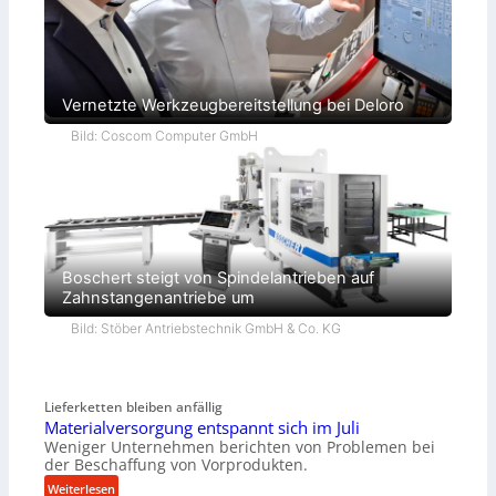
Vernetzte Werkzeugbereitstellung bei Deloro
Bild: Coscom Computer GmbH
Boschert steigt von Spindelantrieben auf
Zahnstangenantriebe um
Bild: Stöber Antriebstechnik GmbH & Co. KG
Lieferketten bleiben anfällig
Materialversorgung entspannt sich im Juli
Weniger Unternehmen berichten von Problemen bei
der Beschaffung von Vorprodukten.
:
Weiterlesen