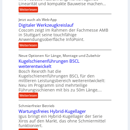
d
n
,
Linearität und kompakte Bauweise machen…
u
g
e
w
:
e
Weiterlesen
f
t
e
P
n
t
r
r
g
n
Jetzt auch als Web-App
r
ä
e
i
i
Digitaler Werkzeugkreislauf
z
t
a
e
g
i
r
Coscom zeigt im Rahmen der Fachmesse AMB
g
b
s
i
in Stuttgart seine touchfähige
e
s
i
e
e
Anwendungsoberfläche InfoPoint.
r
o
b
e
f
:
Weiterlesen
S
n
e
i
D
f
ü
f
t
i
ü
ü
n
Neue Optionen für Länge, Montage und Zubehör
r
e
g
r
r
g
Kugelschienenführungen BSCL
r
i
A
l
p
a
t
weiterentwickelt
u
r
a
l
a
t
ä
n
Bosch Rexroth hat die
u
e
l
o
z
Kugelschienenführungen BSCL für den
g
e
e
m
i
n
mittleren Leistungsbereich weiterentwickelt:
r
o
s
U
Neu im Programm sind mehrteilige
W
t
e
m
Führungsschienen mit bis zu 50m Länge,…
e
i
H
r
g
v
u
:
Weiterlesen
k
e
b
K
e
z
u
b
u
b
Schmierfreier Betrieb
e
n
e
g
u
u
d
Wartungsfreies Hybrid-Kugellager
w
e
g
M
e
l
Igus bringt ein Hybrid-Kugellager der Serie
n
k
a
g
s
Xiros auf den Markt, das ohne Schmiermittel
g
r
s
u
c
funktioniert.
e
c
e
n
h