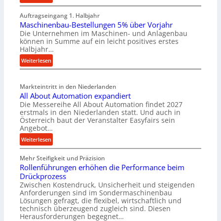
M
Auftragseingang 1. Halbjahr
a
Maschinenbau-Bestellungen 5% über Vorjahr
t
Die Unternehmen im Maschinen- und Anlagenbau
e
können in Summe auf ein leicht positives erstes
r
Halbjahr…
i
:
Weiterlesen
a
M
l
a
v
Markteintritt in den Niederlanden
s
e
All About Automation expandiert
c
r
Die Messereihe All About Automation findet 2027
h
s
erstmals in den Niederlanden statt. Und auch in
i
o
Österreich baut der Veranstalter Easyfairs sein
n
Angebot…
r
e
g
:
Weiterlesen
n
u
A
b
n
Mehr Steifigkeit und Präzision
l
a
g
Rollenführungen erhöhen die Performance beim
l
u
e
Drückprozess
A
-
Zwischen Kostendruck, Unsicherheit und steigenden
n
b
B
Anforderungen sind im Sondermaschinenbau
t
o
Lösungen gefragt, die flexibel, wirtschaftlich und
e
s
u
technisch überzeugend zugleich sind. Diesen
s
p
t
Herausforderungen begegnet…
t