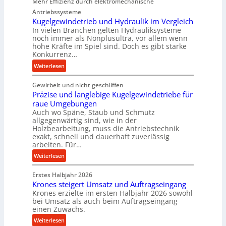
d
Mehr Effizienz durch elektromechanische
i
Antriebssysteme
e
Kugelgewindetrieb und Hydraulik im Vergleich
In vielen Branchen gelten Hydrauliksysteme
P
noch immer als Nonplusultra, vor allem wenn
e
hohe Kräfte im Spiel sind. Doch es gibt starke
r
Konkurrenz…
f
:
Weiterlesen
o
K
r
Gewirbelt und nicht geschliffen
u
m
Präzise und langlebige Kugelgewindetriebe für
g
a
raue Umgebungen
e
n
Auch wo Späne, Staub und Schmutz
l
c
allgegenwärtig sind, wie in der
g
e
Holzbearbeitung, muss die Antriebstechnik
e
b
exakt, schnell und dauerhaft zuverlässig
w
arbeiten. Für…
e
i
i
:
Weiterlesen
n
m
P
d
D
Erstes Halbjahr 2026
r
e
r
Krones steigert Umsatz und Auftragseingang
ä
t
Krones erzielte im ersten Halbjahr 2026 sowohl
ü
z
r
bei Umsatz als auch beim Auftragseingang
c
i
einen Zuwachs.
i
k
s
e
:
Weiterlesen
p
e