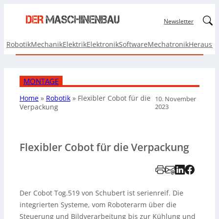
Linked
Newsletter
Robotik
Mechanik
Elektrik
Elektronik
Software
Mechatronik
Herausf
MONTAGE
Home
»
Robotik
»
Flexibler Cobot für die
10. November
2023
Verpackung
Flexibler Cobot für die Verpackung
Der Cobot Tog.519 von Schubert ist serienreif. Die
integrierten Systeme, vom Roboterarm über die
Steuerung und Bildverarbeitung bis zur Kühlung und