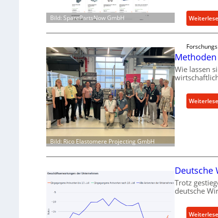
Bild: SparePartsNow GmbH
Weiterles
Forschungs
Methoden 
Wie lassen s
wirtschaftli
Weiterles
Bild: Rico Elastomere Projecting GmbH
Deutsche W
Trotz gestieg
deutsche Wir
Weiterles