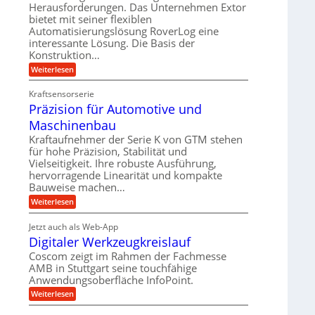
r
m
Herausforderungen. Das Unternehmen Extor
l
l
b
bietet mit seiner flexiblen
s
e
g
Automatisierungslösung RoverLog eine
e
a
i
e
interessante Lösung. Die Basis der
i
t
c
w
Konstruktion…
t
z
h
i
:
Weiterlesen
s
u
Z
n
l
n
a
d
Kraftsensorserie
o
h
d
Präzision für Automotive und
e
n
s
A
s
t
Maschinenbau
e
u
t
r
,
a
Kraftaufnehmer der Serie K von GTM stehen
f
i
n
w
für hohe Präzision, Stabilität und
t
g
e
Vielseitigkeit. Ihre robuste Ausführung,
e
r
e
b
hervorragende Linearität und kompakte
n
n
a
Bauweise machen…
e
g
i
g
e
f
:
Weiterlesen
g
s
t
P
ü
r
e
e
r
i
Jetzt auch als Web-App
r
r
ä
i
e
Digitaler Werkzeugkreislauf
r
z
S
n
b
i
a
Coscom zeigt im Rahmen der Fachmesse
e
t
g
s
f
AMB in Stuttgart seine touchfähige
u
i
e
a
ü
Anwendungsoberfläche InfoPoint.
o
e
l
r
n
n
:
U
Weiterlesen
p
l
g
f
D
r
m
ü
e
i
ä