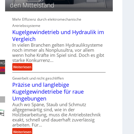
d
den Mittelstand
i
e
P
Mehr Effizienz durch elektromechanische
e
Antriebssysteme
r
Kugelgewindetrieb und Hydraulik im
f
Vergleich
o
In vielen Branchen gelten Hydrauliksysteme
r
noch immer als Nonplusultra, vor allem
m
wenn hohe Kräfte im Spiel sind. Doch es gibt
a
starke Konkurrenz…
 KG
n
:
Weiterlesen
ite
c
K
e
Gewirbelt und nicht geschliffen
u
b
Präzise und langlebige
g
e
e
Kugelgewindetriebe für raue
i
l
Umgebungen
m
g
D
Auch wo Späne, Staub und Schmutz
e
allgegenwärtig sind, wie in der
r
w
Holzbearbeitung, muss die Antriebstechnik
ü
i
exakt, schnell und dauerhaft zuverlässig
c
n
arbeiten. Für…
k
d
:
Weiterlesen
p