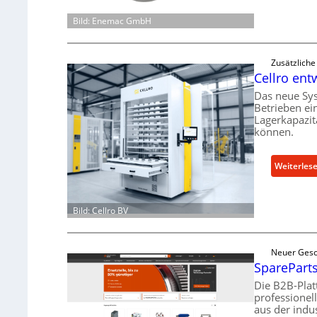
Bild: Enemac GmbH
Zusätzlich
Cellro ent
Das neue Sy
Betrieben ei
Lagerkapazit
können.
Weiterles
Bild: Cellro BV
Neuer Gesc
SpareParts
Die B2B-Plat
professionel
aus der indu