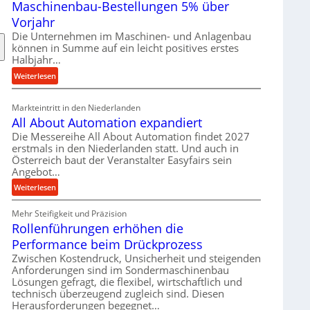
Maschinenbau-Bestellungen 5% über
t
e
Vorjahr
r
Die Unternehmen im Maschinen- und Anlagenbau
i
können in Summe auf ein leicht positives erstes
a
Halbjahr…
l
:
Weiterlesen
v
M
e
a
Markteintritt in den Niederlanden
r
s
All About Automation expandiert
s
c
Die Messereihe All About Automation findet 2027
o
h
erstmals in den Niederlanden statt. Und auch in
r
i
Österreich baut der Veranstalter Easyfairs sein
g
n
Angebot…
u
e
:
Weiterlesen
n
n
A
g
b
Mehr Steifigkeit und Präzision
l
e
a
Rollenführungen erhöhen die
l
n
u
A
t
Performance beim Drückprozess
-
b
s
Zwischen Kostendruck, Unsicherheit und steigenden
B
o
p
Anforderungen sind im Sondermaschinenbau
e
u
Lösungen gefragt, die flexibel, wirtschaftlich und
a
s
technisch überzeugend zugleich sind. Diesen
t
n
t
Herausforderungen begegnet…
A
n