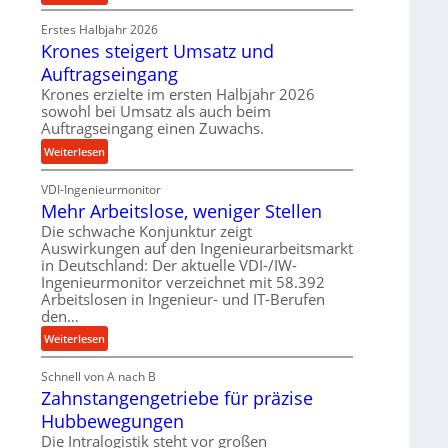
e
P
r
t
Erstes Halbjahr 2026
r
o
r
Krones steigert Umsatz und
ä
z
i
z
e
Auftragseingang
e
i
s
Krones erzielte im ersten Halbjahr 2026
b
s
s
sowohl bei Umsatz als auch beim
u
e
Auftragseingang einen Zuwachs.
n
u
:
Weiterlesen
d
n
K
H
d
VDI-Ingenieurmonitor
r
y
l
Mehr Arbeitslose, weniger Stellen
o
d
a
n
Die schwache Konjunktur zeigt
r
n
Auswirkungen auf den Ingenieurarbeitsmarkt
e
a
g
in Deutschland: Der aktuelle VDI-/IW-
s
u
l
Ingenieurmonitor verzeichnet mit 58.392
s
l
e
Arbeitslosen in Ingenieur- und IT-Berufen
t
i
den…
b
e
k
i
:
Weiterlesen
i
i
g
M
g
m
e
Schnell von A nach B
e
e
V
K
Zahnstangengetriebe für präzise
h
r
e
u
r
t
Hubbewegungen
r
g
A
U
Die Intralogistik steht vor großen
g
e