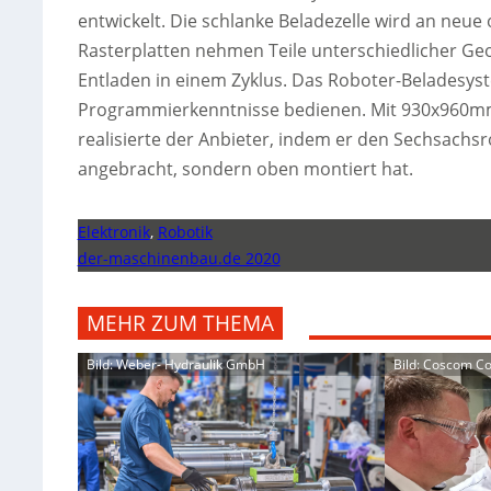
entwickelt. Die schlanke Beladezelle wird an neu
Rasterplatten nehmen Teile unterschiedlicher Geom
Entladen in einem Zyklus. Das Roboter-Beladesys
Programmierkenntnisse bedienen. Mit 930x960mm b
realisierte der Anbieter, indem er den Sechsachsro
angebracht, sondern oben montiert hat.
Elektronik
,
Robotik
der-maschinenbau.de 2020
MEHR ZUM THEMA
Bild: Weber- Hydraulik GmbH
Bild: Coscom 