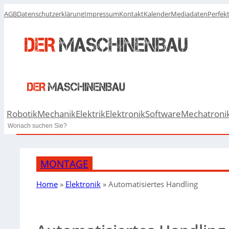
AGB
Datenschutzerklärung
Impressum
Kontakt
Kalender
Mediadaten
Perfek
Robotik
Mechanik
Elektrik
Elektronik
Software
Mechatroni
Search
MONTAGE
Home
»
Elektronik
»
Automatisiertes Handling