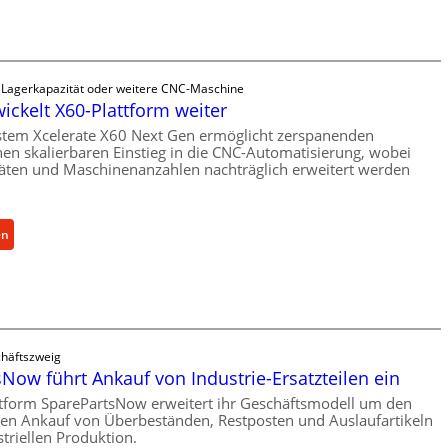
a
n
i
s
e Lagerkapazität oder weitere CNC-Maschine
c
wickelt X60-Plattform weiter
h
stem Xcelerate X60 Next Gen ermöglicht zerspanenden
e
nen skalierbaren Einstieg in die CNC-Automatisierung, wobei
r
äten und Maschinenanzahlen nachträglich erweitert werden
Ü
b
e
:
en
r
C
l
e
a
l
s
l
t
r
s
häftszweig
o
Now führt Ankauf von Industrie-Ersatzteilen ein
c
e
h
tform SparePartsNow erweitert ihr Geschäftsmodell um den
n
len Ankauf von Überbeständen, Restposten und Auslaufartikeln
u
t
striellen Produktion.
t
w