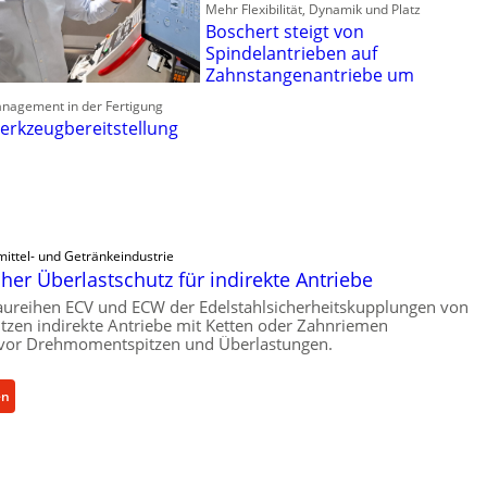
Mehr Flexibilität, Dynamik und Platz
Boschert steigt von
Spindelantrieben auf
Zahnstangenantriebe um
anagement in der Fertigung
erkzeugbereitstellung
ittel- und Getränkeindustrie
er Überlastschutz für indirekte Antriebe
aureihen ECV und ECW der Edelstahlsicherheitskupplungen von
zen indirekte Antriebe mit Ketten oder Zahnriemen
vor Drehmomentspitzen und Überlastungen.
:
en
M
e
c
h