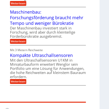
e
i
:
Weiterlesen
n
e
T
B
s
r
Maschinenbau:
S
H
u
C
y
Forschungsförderung braucht mehr
m
L
b
p
w
Tempo und weniger Bürokratie
r
f
e
i
e
Der Maschinenbau investiert stark in
i
d
r
t
Forschung, wird aber durch kleinteilige
-
z
e
Förderbürokratie ausgebremst.
K
i
r
u
e
:
Weiterlesen
e
g
l
M
n
e
t
a
t
Mit 3 Metern Reichweite
l
U
s
w
l
m
Kompakte Ultraschallsensoren
c
i
a
s
h
c
Mit den Ultraschallsensoren U1KM in
g
a
i
k
e
Miniaturbauform erweitert Wenglor sein
t
n
e
r
z
Portfolio um eine Lösung für Anwendungen,
e
l
k
n
die hohe Reichweiten auf kleinstem Bauraum
t
n
b
erfordern.
a
a
:
p
Weiterlesen
u
K
p
:
o
ü
F
m
b
o
p
e
r
a
r
s
k
V
c
t
o
h
e
r