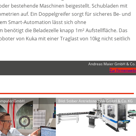
e oder bestehende Maschinen beigestellt. Schubladen mit
etrien auf. Ein Doppelgreifer sorgt für sicheres Be- und
tem Smart-Automation lässt sich ohne
enötigt die Beladezelle knapp 1m² Aufstellfläche. Das
boter von Kuka mit einer Traglast von 10kg nicht seitlich
Andreas Maier GmbH & Co.
Zur Firmenwebs
Computer GmbH
Bild: Stöber Antriebstechnik GmbH & Co. KG