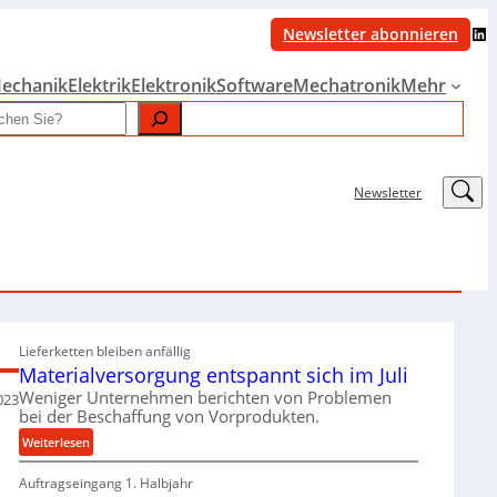
LinkedIn
Newsletter abonnieren
echanik
Elektrik
Elektronik
Software
Mechatronik
Mehr
LinkedIn
Newsletter
Lieferketten bleiben anfällig
Materialversorgung entspannt sich im Juli
Weniger Unternehmen berichten von Problemen
023
bei der Beschaffung von Vorprodukten.
:
Weiterlesen
M
Auftragseingang 1. Halbjahr
a