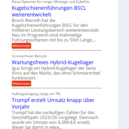
Neue Optionen für Länge, Montage und Zubehör
r
g
g
n
z
A
Kugelschienenführungen BSCL
i
e
i
u
t
s
b
weiterentwickelt
t
a
e
o
u
l
Bosch Rexroth hat die
H
m
e
n
u
Kugelschienenführungen BSCL für den
o
r
b
mittleren Leistungsbereich weiterentwickelt:
g
t
W
b
i
Neu im Programm sind mehrteilige
e
e
e
v
Führungsschienen mit bis zu 50m Länge,…
r
w
n
e
k
e
:
Weiterlesen
u
z
g
K
n
e
u
u
d
u
Schmierfreier Betrieb
n
g
M
g
g
Wartungsfreies Hybrid-Kugellager
e
a
k
e
l
s
Igus bringt ein Hybrid-Kugellager der Serie
r
n
s
c
e
Xiros auf den Markt, das ohne Schmiermittel
c
h
i
funktioniert.
h
i
s
i
n
:
Weiterlesen
l
e
e
W
a
n
n
a
u
Auftragseingang steigt um 7%
e
b
r
f
n
a
Trumpf erzielt Umsatz knapp über
t
f
u
u
Vorjahr
ü
n
h
g
Trumpf hat die vorläufigen Zahlen für das
r
s
Geschäftsjahr 2025/26 vorgelegt. Demnach
u
f
wurde ein Umsatz von 4,3Mrd.€ erzielt,
n
r
g
dieser lag damit in etwa…
e