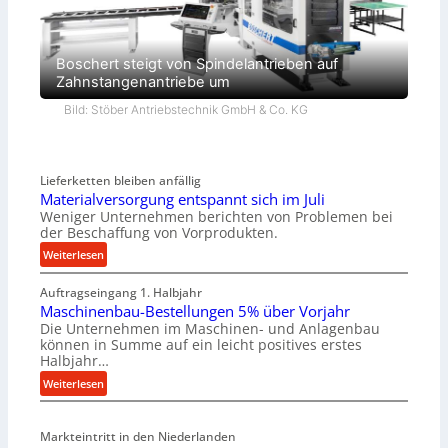
Boschert steigt von Spindelantrieben auf
Zahnstangenantriebe um
Bild: Stöber Antriebstechnik GmbH & Co. KG
Lieferketten bleiben anfällig
Materialversorgung entspannt sich im Juli
Weniger Unternehmen berichten von Problemen bei
der Beschaffung von Vorprodukten.
:
Weiterlesen
M
Auftragseingang 1. Halbjahr
a
Maschinenbau-Bestellungen 5% über Vorjahr
t
Die Unternehmen im Maschinen- und Anlagenbau
e
können in Summe auf ein leicht positives erstes
r
Halbjahr…
i
:
Weiterlesen
a
M
l
a
v
Markteintritt in den Niederlanden
s
e