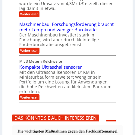
u
g
h
wurde ein Umsatz von 4,3Mrd.€ erzielt, dieser
s
r
lag damit in etwa…
f
u
:
r
Weiterlesen
n
T
e
g
r
i
e
Maschinenbau: Forschungsförderung braucht
u
e
n
mehr Tempo und weniger Bürokratie
m
s
B
Der Maschinenbau investiert stark in
p
H
S
Forschung, wird aber durch kleinteilige
f
y
C
e
b
Förderbürokratie ausgebremst.
L
r
r
w
:
Weiterlesen
z
i
e
M
i
d
i
a
e
-
Mit 3 Metern Reichweite
t
s
l
K
e
Kompakte Ultraschallsensoren
c
t
u
r
h
Mit den Ultraschallsensoren U1KM in
U
g
e
i
Miniaturbauform erweitert Wenglor sein
m
e
n
n
Portfolio um eine Lösung für Anwendungen,
s
l
t
e
a
l
die hohe Reichweiten auf kleinstem Bauraum
w
n
t
a
erfordern.
i
b
z
g
c
a
:
Weiterlesen
k
e
k
u
K
n
r
e
:
o
a
l
F
m
p
t
o
p
p
DAS KÖNNTE SIE AUCH INTERESSIEREN
r
a
ü
s
k
b
c
t
e
h
e
r
u
U