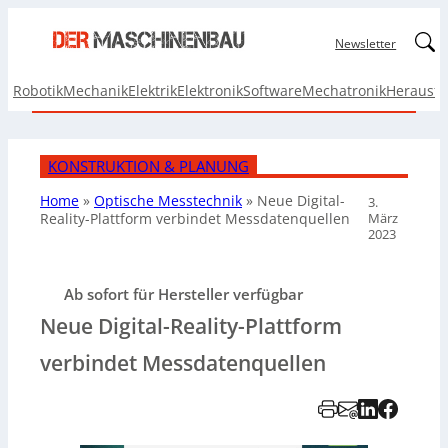
Linked
Newsletter
Robotik
Mechanik
Elektrik
Elektronik
Software
Mechatronik
Herausf
KONSTRUKTION & PLANUNG
Home
»
Optische Messtechnik
»
Neue Digital-
3.
März
Reality-Plattform verbindet Messdatenquellen
2023
Ab sofort für Hersteller verfügbar
Neue Digital-Reality-Plattform
verbindet Messdatenquellen