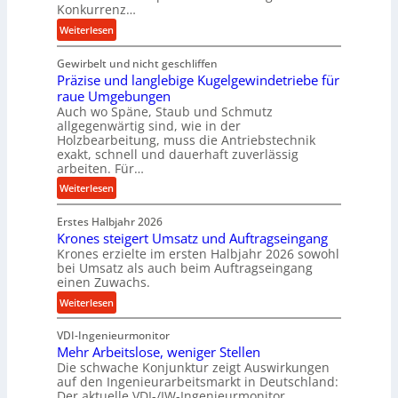
a
Konkurrenz…
n
:
Weiterlesen
c
K
e
Gewirbelt und nicht geschliffen
u
b
Präzise und langlebige Kugelgewindetriebe für
g
e
raue Umgebungen
e
i
Auch wo Späne, Staub und Schmutz
l
m
allgegenwärtig sind, wie in der
g
Holzbearbeitung, muss die Antriebstechnik
D
e
exakt, schnell und dauerhaft zuverlässig
r
w
arbeiten. Für…
ü
i
:
Weiterlesen
c
n
P
k
d
Erstes Halbjahr 2026
r
p
e
Krones steigert Umsatz und Auftragseingang
ä
r
t
Krones erzielte im ersten Halbjahr 2026 sowohl
z
o
r
bei Umsatz als auch beim Auftragseingang
i
z
einen Zuwachs.
i
s
e
e
:
Weiterlesen
e
s
b
K
u
s
u
VDI-Ingenieurmonitor
r
n
n
Mehr Arbeitslose, weniger Stellen
o
d
Die schwache Konjunktur zeigt Auswirkungen
d
n
l
auf den Ingenieurarbeitsmarkt in Deutschland:
H
e
a
Der aktuelle VDI-/IW-Ingenieurmonitor