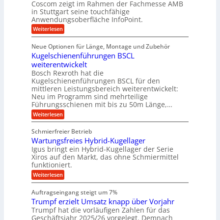
g
i
r
Coscom zeigt im Rahmen der Fachmesse AMB
g
b
s
i
in Stuttgart seine touchfähige
e
s
i
e
e
Anwendungsoberfläche InfoPoint.
r
o
b
e
f
:
Weiterlesen
S
n
e
i
D
f
ü
f
t
i
ü
ü
n
Neue Optionen für Länge, Montage und Zubehör
r
e
g
r
r
g
Kugelschienenführungen BSCL
r
i
A
l
p
a
t
weiterentwickelt
u
r
a
l
a
t
ä
n
Bosch Rexroth hat die
u
e
l
o
z
Kugelschienenführungen BSCL für den
g
e
e
m
i
n
mittleren Leistungsbereich weiterentwickelt:
r
o
s
U
Neu im Programm sind mehrteilige
W
t
e
m
Führungsschienen mit bis zu 50m Länge,…
e
i
H
r
g
v
u
:
Weiterlesen
k
e
b
K
e
z
u
b
u
b
Schmierfreier Betrieb
e
n
e
g
u
u
d
Wartungsfreies Hybrid-Kugellager
w
e
g
M
e
l
Igus bringt ein Hybrid-Kugellager der Serie
n
k
a
g
s
Xiros auf den Markt, das ohne Schmiermittel
g
r
s
u
c
funktioniert.
e
c
e
n
h
i
h
:
g
Weiterlesen
i
n
s
i
W
e
e
l
n
a
n
n
Auftragseingang steigt um 7%
a
e
r
e
u
Trumpf erzielt Umsatz knapp über Vorjahr
n
t
n
f
b
u
Trumpf hat die vorläufigen Zahlen für das
f
a
n
ü
Geschäftsjahr 2025/26 vorgelegt. Demnach