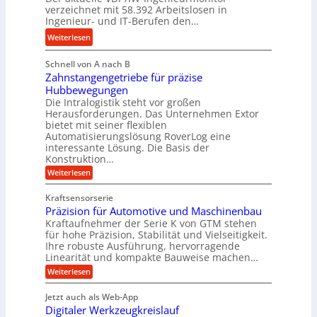
y
s
n
verzeichnet mit 58.392 Arbeitslosen in
d
s
Ingenieur- und IT-Berufen den…
g
r
t
l
:
Weiterlesen
a
e
e
M
u
i
b
Schnell von A nach B
e
l
g
i
Zahnstangengetriebe für präzise
h
i
e
g
Hubbewegungen
r
k
r
Die Intralogistik steht vor großen
e
A
i
t
Herausforderungen. Das Unternehmen Extor
K
r
m
bietet mit seiner flexiblen
U
u
b
Automatisierungslösung RoverLog eine
V
m
g
e
interessante Lösung. Die Basis der
e
s
e
Konstruktion…
i
r
a
l
t
:
Weiterlesen
g
t
g
Z
s
l
a
z
e
Kraftsensorserie
l
h
e
u
w
Präzision für Automotive und Maschinenbau
o
n
i
n
s
Kraftaufnehmer der Serie K von GTM stehen
i
s
c
t
d
für hohe Präzision, Stabilität und Vielseitigkeit.
n
e
a
h
Ihre robuste Ausführung, hervorragende
A
d
n
,
Linearität und kompakte Bauweise machen…
u
g
e
w
:
e
Weiterlesen
f
t
e
P
n
t
r
r
g
n
Jetzt auch als Web-App
r
ä
e
i
i
Digitaler Werkzeugkreislauf
z
t
a
e