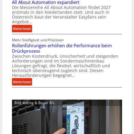
All About Automation expandiert
c
r
Die Messereihe All About Automation findet 2027
h
s
erstmals in den Niederlanden statt. Und auch in
i
o
Österreich baut der Veranstalter Easyfairs sein
n
Angebot…
r
e
g
:
Weiterlesen
n
u
A
b
n
Mehr Steifigkeit und Präzision
l
a
g
Rollenführungen erhöhen die Performance beim
l
u
e
Drückprozess
A
-
Zwischen Kostendruck, Unsicherheit und steigenden
n
b
B
Anforderungen sind im Sondermaschinenbau
t
o
Lösungen gefragt, die flexibel, wirtschaftlich und
e
s
u
technisch überzeugend zugleich sind. Diesen
s
p
t
Herausforderungen begegnet…
t
a
A
:
Weiterlesen
e
n
u
R
l
n
t
o
l
t
o
l
u
s
m
Bild: Koenig & Bauer AG
l
n
i
a
e
g
c
t
n
e
h
i
f
n
i
o
ü
5
m
n
h
%