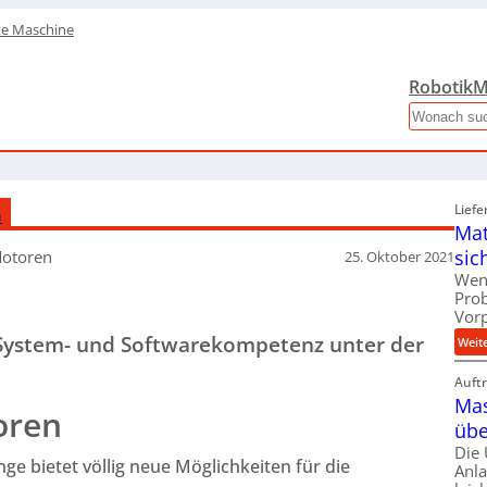
te Maschine
Robotik
M
Search
G
Liefe
Mat
sic
Motoren
25. Oktober 2021
Wen
Pro
Vor
ystem- und Softwarekompetenz unter der
Weit
Auft
Mas
oren
übe
Die
nge bietet völlig neue Möglichkeiten für die
Anl