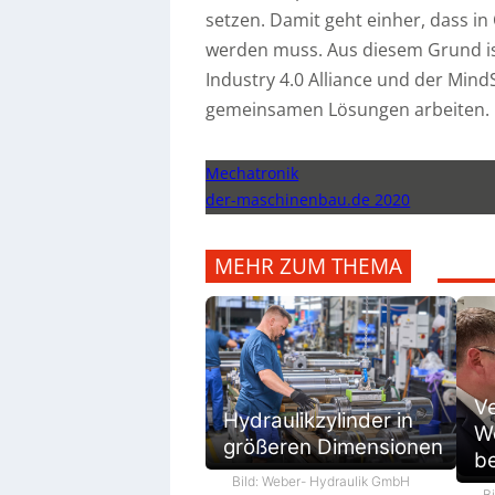
setzen. Damit geht einher, dass i
werden muss. Aus diesem Grund ist
Industry 4.0 Alliance und der Min
gemeinsamen Lösungen arbeiten.
Mechatronik
der-maschinenbau.de 2020
MEHR ZUM THEMA
V
Hydraulikzylinder in
We
größeren Dimensionen
be
Bild: Weber- Hydraulik GmbH
B