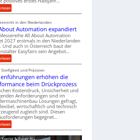
ht positives erstes Halbjahr…
l
:
erlesen
v
M
e
a
eintritt in den Niederlanden
r
s
 About Automation expandiert
s
c
Messereihe All About Automation
o
h
et 2027 erstmals in den Niederlanden
r
i
t. Und auch in Österreich baut der
g
n
nstalter Easyfairs sein Angebot…
u
e
:
erlesen
n
n
A
g
b
Steifigkeit und Präzision
l
e
a
lenführungen erhöhen die
l
n
u
A
t
formance beim Drückprozess
-
b
s
chen Kostendruck, Unsicherheit und
B
o
p
igenden Anforderungen sind im
e
u
dermaschinenbau Lösungen gefragt,
a
s
flexibel, wirtschaftlich und technisch
t
n
t
zeugend zugleich sind. Diesen
A
n
e
ausforderungen begegnet…
u
t
l
t
:
s
erlesen
l
o
R
i
u
m
o
c
d: Koenig & Bauer AG
n