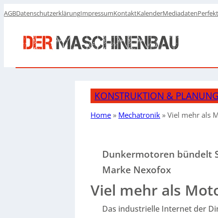
AGB
Datenschutzerklärung
Impressum
Kontakt
Kalender
Mediadaten
Perfek
KONSTRUKTION & PLANUN
Home
»
Mechatronik
»
Viel mehr als 
Dunkermotoren bündelt S
Marke Nexofox
Viel mehr als Mot
Das industrielle Internet der Di