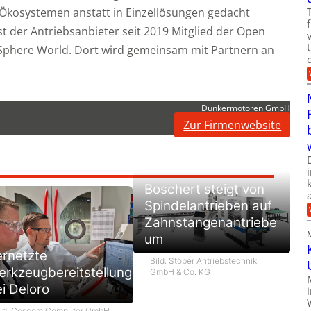
n Ökosystemen anstatt in Einzellösungen gedacht
 der Antriebsanbieter seit 2019 Mitglied der Open
dSphere World. Dort wird gemeinsam mit Partnern an
Dunkermotoren GmbH
Zur Firmenwebsite
Boschert steigt von
Spindelantrieben auf
Zahnstangenantriebe
um
ernetzte
Bild: Stöber Antriebstechnik
rkzeugbereitstellung
GmbH & Co. KG
i Deloro
ild: Coscom Computer GmbH