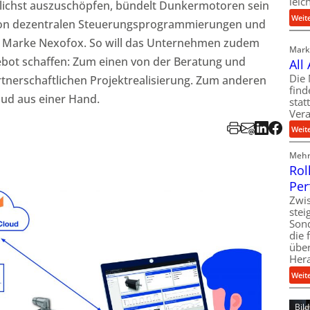
leic
lichst auszuschöpfen, bündelt Dunkermotoren sein
Weit
von dezentralen Steuerungsprogrammierungen und
n Marke Nexofox. So will das Unternehmen zudem
Markt
ebot schaffen: Zum einen von der Beratung und
All
Die 
tnerschaftlichen Projektrealisierung. Zum anderen
find
oud aus einer Hand.
stat
Vera
Weit
Mehr 
Rol
Per
Zwis
ste
Son
die 
über
Her
Weit
Bil