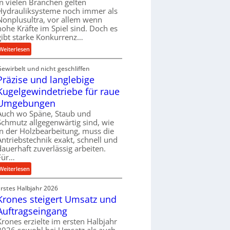
In vielen Branchen gelten
e
Hydrauliksysteme noch immer als
r
Nonplusultra, vor allem wenn
f
hohe Kräfte im Spiel sind. Doch es
gibt starke Konkurrenz…
o
r
:
Weiterlesen
m
K
a
Gewirbelt und nicht geschliffen
u
n
Präzise und langlebige
g
c
e
Kugelgewindetriebe für raue
e
l
Umgebungen
b
g
Auch wo Späne, Staub und
e
e
Schmutz allgegenwärtig sind, wie
i
w
in der Holzbearbeitung, muss die
m
i
Antriebstechnik exakt, schnell und
D
n
dauerhaft zuverlässig arbeiten.
r
Für…
d
ü
e
:
Weiterlesen
c
t
P
k
r
Erstes Halbjahr 2026
r
p
i
Krones steigert Umsatz und
ä
r
e
z
Auftragseingang
o
b
i
Krones erzielte im ersten Halbjahr
z
u
s