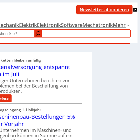
LinkedIn
Newsletter abonnieren
echanik
Elektrik
Elektronik
Software
Mechatronik
Mehr
rketten bleiben anfällig
erialversorgung entspannt
h im Juli
iger Unternehmen berichten von
blemen bei der Beschaffung von
produkten.
:
erlesen
M
ragseingang 1. Halbjahr
a
chinenbau-Bestellungen 5%
t
e
r Vorjahr
r
 Unternehmen im Maschinen- und
i
agenbau können in Summe auf ein
a