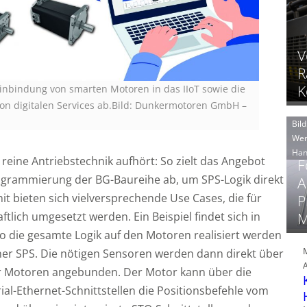
V
R
K
Einbindung von smarten Motoren in das IIoT sowie die
von digitalen Services ab.Bild: Dunkermotoren GmbH
–
Bild
Wer
Han
 reine Antriebstechnik aufhört: So zielt das Angebot
F
rogrammierung der BG-Baureihe ab, um SPS-Logik direkt
A
t bieten sich vielversprechende Use Cases, die für
P
tlich umgesetzt werden. Ein Beispiel findet sich in
M
 die gesamte Logik auf den Motoren realisiert werden
ner SPS. Die nötigen Sensoren werden dann direkt über
der Motoren angebunden. Der Motor kann über die
al-Ethernet-Schnittstellen die Positionsbefehle vom