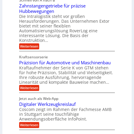
Schnell von A nach B
e
l
g
i
Zahnstangengetriebe für präzise
h
i
e
g
Hubbewegungen
r
k
r
Die Intralogistik steht vor großen
e
A
i
t
Herausforderungen. Das Unternehmen Extor
K
r
m
bietet mit seiner flexiblen
U
u
b
Automatisierungslösung RoverLog eine
V
m
g
e
interessante Lösung. Die Basis der
e
s
e
Konstruktion…
i
r
a
l
t
:
Weiterlesen
g
t
g
Z
s
l
a
z
e
Kraftsensorserie
l
h
e
u
w
Präzision für Automotive und Maschinenbau
o
n
i
n
s
Kraftaufnehmer der Serie K von GTM stehen
i
s
c
t
d
für hohe Präzision, Stabilität und Vielseitigkeit.
n
e
a
h
Ihre robuste Ausführung, hervorragende
A
d
n
,
Linearität und kompakte Bauweise machen…
u
g
e
w
:
e
Weiterlesen
f
t
e
P
n
t
r
r
g
n
Jetzt auch als Web-App
r
ä
e
i
i
Digitaler Werkzeugkreislauf
z
t
a
e
g
i
r
Coscom zeigt im Rahmen der Fachmesse AMB
g
b
s
i
in Stuttgart seine touchfähige
e
s
i
e
e
Anwendungsoberfläche InfoPoint.
r
o
b
e
f
:
Weiterlesen
S
n
e
i
D
f
ü
f
t
i
ü
ü
n