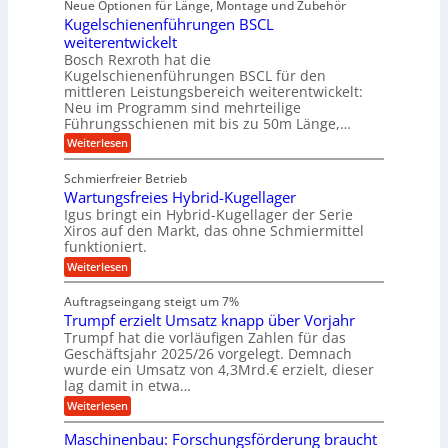
Neue Optionen für Länge, Montage und Zubehör
r
e
g
r
r
g
Kugelschienenführungen BSCL
r
i
A
l
p
a
t
weiterentwickelt
u
r
a
l
a
t
ä
n
Bosch Rexroth hat die
u
e
l
o
z
Kugelschienenführungen BSCL für den
g
e
e
m
i
n
mittleren Leistungsbereich weiterentwickelt:
r
o
s
U
Neu im Programm sind mehrteilige
W
t
e
m
Führungsschienen mit bis zu 50m Länge,…
e
i
H
r
g
v
u
:
Weiterlesen
k
e
b
K
e
z
u
b
u
b
Schmierfreier Betrieb
e
n
e
g
u
u
d
Wartungsfreies Hybrid-Kugellager
w
e
g
M
e
l
Igus bringt ein Hybrid-Kugellager der Serie
n
k
a
g
s
Xiros auf den Markt, das ohne Schmiermittel
g
r
s
u
c
funktioniert.
e
c
e
n
h
i
h
:
g
Weiterlesen
i
n
s
i
W
e
e
l
n
a
n
n
Auftragseingang steigt um 7%
a
e
r
e
u
Trumpf erzielt Umsatz knapp über Vorjahr
n
t
n
f
b
u
Trumpf hat die vorläufigen Zahlen für das
f
a
n
ü
Geschäftsjahr 2025/26 vorgelegt. Demnach
u
g
h
wurde ein Umsatz von 4,3Mrd.€ erzielt, dieser
s
r
lag damit in etwa…
f
u
:
r
Weiterlesen
n
T
e
g
r
i
e
Maschinenbau: Forschungsförderung braucht
u
e