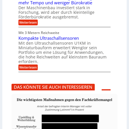
n
mehr Tempo und weniger Bürokratie
m
s
B
Der Maschinenbau investiert stark in
p
H
S
Forschung, wird aber durch kleinteilige
f
y
C
e
b
Förderbürokratie ausgebremst.
L
r
r
w
:
Weiterlesen
z
i
e
M
i
d
i
a
e
-
Mit 3 Metern Reichweite
t
s
l
K
e
Kompakte Ultraschallsensoren
c
t
u
r
h
Mit den Ultraschallsensoren U1KM in
U
g
e
i
Miniaturbauform erweitert Wenglor sein
m
e
n
n
Portfolio um eine Lösung für Anwendungen,
s
l
t
e
a
l
die hohe Reichweiten auf kleinstem Bauraum
w
n
t
a
erfordern.
i
b
z
g
c
a
:
Weiterlesen
k
e
k
u
K
n
r
e
:
o
a
l
F
m
p
t
o
p
p
DAS KÖNNTE SIE AUCH INTERESSIEREN
r
a
ü
s
k
b
c
t
e
h
e
r
u
U
V
n
l
o
g
t
r
s
r
j
f
a
a
ö
s
h
r
c
r