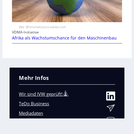
Bild: ©fotomek/stock.adobe.com
VDMA-Initiative
Afrika als Wachstumschance für den Maschinenbau
Mehr Infos
Wir sind IVW geprüft!
TeDo Business
Mediadaten
Abo-Service