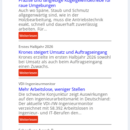
Präzise und langlebige Kugelgewindetriebe für
g
e
raue Umgebungen
e
i
Auch wo Späne, Staub und Schmutz
l
m
allgegenwärtig sind, wie in der
g
Holzbearbeitung, muss die Antriebstechnik
D
e
exakt, schnell und dauerhaft zuverlässig
r
w
arbeiten. Für…
ü
i
:
Weiterlesen
c
n
P
k
d
Erstes Halbjahr 2026
r
p
e
Krones steigert Umsatz und Auftragseingang
ä
r
t
Krones erzielte im ersten Halbjahr 2026 sowohl
z
o
r
bei Umsatz als auch beim Auftragseingang
i
z
einen Zuwachs.
i
s
e
e
:
Weiterlesen
e
s
b
K
u
s
u
VDI-Ingenieurmonitor
r
n
n
Mehr Arbeitslose, weniger Stellen
o
d
Die schwache Konjunktur zeigt Auswirkungen
d
n
l
auf den Ingenieurarbeitsmarkt in Deutschland:
H
e
a
Der aktuelle VDI-/IW-Ingenieurmonitor
y
s
n
verzeichnet mit 58.392 Arbeitslosen in
d
s
Ingenieur- und IT-Berufen den…
g
r
t
l
:
Weiterlesen
a
e
e
M
u
i
b