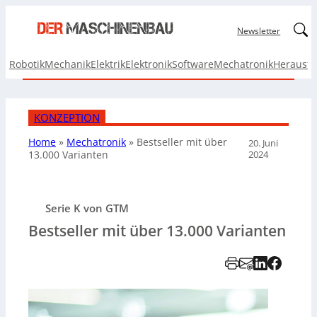
Linked
Newsletter
Robotik
Mechanik
Elektrik
Elektronik
Software
Mechatronik
Herausf
KONZEPTION
Home
»
Mechatronik
»
Bestseller mit über
20. Juni
2024
13.000 Varianten
Serie K von GTM
Bestseller mit über 13.000 Varianten