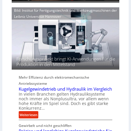
e
V
d
n
o
i
Bild: Institut für Fertigungstechnik und Werkzeugmaschinen der
e
r
e
Leibniz Universität Hannover
r
j
r
h
a
t
ö
h
h
r
e
n
d
i
Forschungsprojekt bringt KI-Anwendungen für die
e
Produktion in den Mittelstand
P
e
Mehr Effizienz durch elektromechanische
r
Antriebssysteme
f
Kugelgewindetrieb und Hydraulik im Vergleich
o
In vielen Branchen gelten Hydrauliksysteme
r
noch immer als Nonplusultra, vor allem wenn
m
hohe Kräfte im Spiel sind. Doch es gibt starke
a
Konkurrenz…
n
:
Weiterlesen
c
K
e
Gewirbelt und nicht geschliffen
u
b