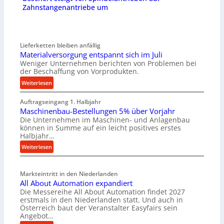
Zahnstangenantriebe um
Lieferketten bleiben anfällig
Materialversorgung entspannt sich im Juli
Weniger Unternehmen berichten von Problemen bei
der Beschaffung von Vorprodukten.
:
Weiterlesen
M
Auftragseingang 1. Halbjahr
a
Maschinenbau-Bestellungen 5% über Vorjahr
t
Die Unternehmen im Maschinen- und Anlagenbau
e
können in Summe auf ein leicht positives erstes
r
Halbjahr…
i
:
Weiterlesen
a
M
l
a
v
Markteintritt in den Niederlanden
s
e
All About Automation expandiert
c
r
Die Messereihe All About Automation findet 2027
h
s
erstmals in den Niederlanden statt. Und auch in
i
o
Österreich baut der Veranstalter Easyfairs sein
n
Angebot…
r
e