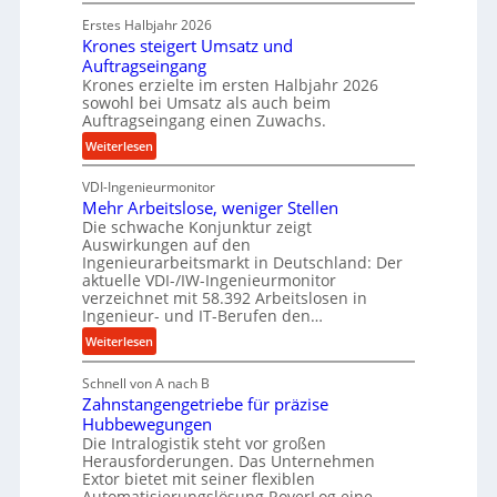
P
k
d
Erstes Halbjahr 2026
r
p
e
Krones steigert Umsatz und
ä
r
t
Auftragseingang
z
o
r
Krones erzielte im ersten Halbjahr 2026
i
z
i
sowohl bei Umsatz als auch beim
s
e
Auftragseingang einen Zuwachs.
e
e
s
b
:
Weiterlesen
u
s
u
K
n
n
VDI-Ingenieurmonitor
r
d
d
Mehr Arbeitslose, weniger Stellen
o
l
Die schwache Konjunktur zeigt
H
n
a
Auswirkungen auf den
y
e
n
Ingenieurarbeitsmarkt in Deutschland: Der
d
s
g
aktuelle VDI-/IW-Ingenieurmonitor
r
s
verzeichnet mit 58.392 Arbeitslosen in
l
a
t
Ingenieur- und IT-Berufen den…
e
u
e
:
b
Weiterlesen
l
i
M
i
i
g
Schnell von A nach B
e
g
k
e
Zahnstangengetriebe für präzise
h
e
i
r
Hubbewegungen
r
K
m
t
Die Intralogistik steht vor großen
A
u
Herausforderungen. Das Unternehmen
V
U
r
g
Extor bietet mit seiner flexiblen
e
m
b
e
Automatisierungslösung RoverLog eine