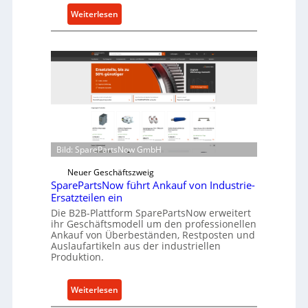
u
:
Weiterlesen
t
C
z
e
f
l
ü
l
r
r
i
o
n
e
d
n
i
t
Bild: SparePartsNow GmbH
r
w
e
i
Neuer Geschäftszweig
k
SparePartsNow führt Ankauf von Industrie-
c
t
Ersatzteilen ein
k
e
Die B2B-Plattform SparePartsNow erweitert
e
ihr Geschäftsmodell um den professionellen
A
l
Ankauf von Überbeständen, Restposten und
n
t
Auslaufartikeln aus der industriellen
t
Produktion.
X
r
6
i
0
:
Weiterlesen
e
-
S