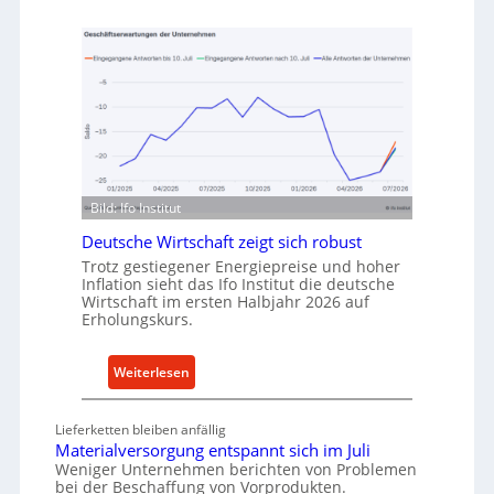
u
e
f
t
v
h
o
o
n
d
I
e
n
n
d
f
u
ü
Bild: Ifo Institut
s
r
t
Deutsche Wirtschaft zeigt sich robust
n
r
Trotz gestiegener Energiepreise und hoher
a
Inflation sieht das Ifo Institut die deutsche
i
c
Wirtschaft im ersten Halbjahr 2026 auf
e
h
Erholungskurs.
-
h
E
a
:
Weiterlesen
r
l
D
s
t
e
a
Lieferketten bleiben anfällig
i
u
t
Materialversorgung entspannt sich im Juli
g
t
Weniger Unternehmen berichten von Problemen
z
e
bei der Beschaffung von Vorprodukten.
s