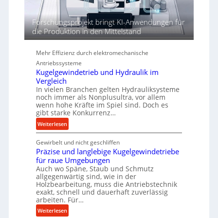
e
n
d
Forschungsprojekt bringt KI-Anwendungen für
i
die Produktion in den Mittelstand
e
P
Mehr Effizienz durch elektromechanische
e
Antriebssysteme
r
Kugelgewindetrieb und Hydraulik im
f
Vergleich
o
In vielen Branchen gelten Hydrauliksysteme
r
noch immer als Nonplusultra, vor allem
m
wenn hohe Kräfte im Spiel sind. Doch es
a
gibt starke Konkurrenz…
n
:
Weiterlesen
c
K
e
Gewirbelt und nicht geschliffen
u
b
Präzise und langlebige Kugelgewindetriebe
g
e
für raue Umgebungen
e
i
Auch wo Späne, Staub und Schmutz
l
allgegenwärtig sind, wie in der
m
g
Holzbearbeitung, muss die Antriebstechnik
D
e
exakt, schnell und dauerhaft zuverlässig
r
w
arbeiten. Für…
ü
i
:
Weiterlesen
c
n