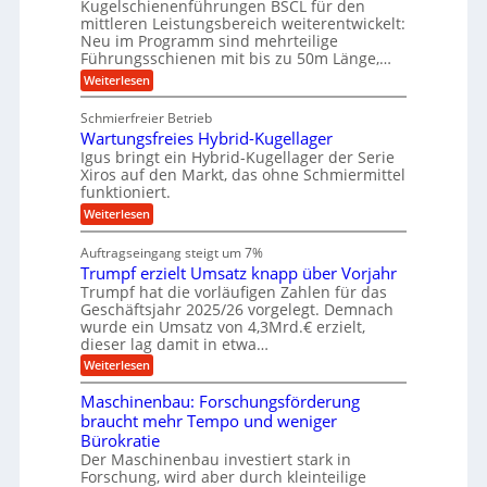
Kugelschienenführungen BSCL für den
e
e
m
e
mittleren Leistungsbereich weiterentwickelt:
H
r
o
Neu im Programm sind mehrteilige
u
b
W
t
b
Führungsschienen mit bis zu 50m Länge,…
e
i
u
b
r
v
:
Weiterlesen
n
e
k
e
K
w
z
g
u
u
e
Schmierfreier Betrieb
e
n
e
g
g
u
d
Wartungsfreies Hybrid-Kugellager
e
n
u
g
M
l
Igus bringt ein Hybrid-Kugellager der Serie
n
k
a
s
Xiros auf den Markt, das ohne Schmiermittel
g
r
s
c
funktioniert.
e
e
c
h
n
i
h
:
Weiterlesen
i
s
i
W
e
l
n
a
n
Auftragseingang steigt um 7%
a
e
r
e
u
Trumpf erzielt Umsatz knapp über Vorjahr
n
t
n
f
b
u
Trumpf hat die vorläufigen Zahlen für das
f
a
n
ü
Geschäftsjahr 2025/26 vorgelegt. Demnach
u
g
h
wurde ein Umsatz von 4,3Mrd.€ erzielt,
s
r
dieser lag damit in etwa…
f
u
:
r
Weiterlesen
n
T
e
g
r
i
e
Maschinenbau: Forschungsförderung
u
e
n
braucht mehr Tempo und weniger
m
s
B
Bürokratie
p
H
S
f
y
Der Maschinenbau investiert stark in
C
e
b
L
Forschung, wird aber durch kleinteilige
r
r