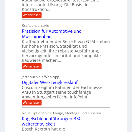
r
s
e
l
interessante Lösung. Die Basis der
g
a
Konstruktion…
i
g
l
t
t
e
:
Weiterlesen
e
z
Z
s
w
a
i
u
Kraftsensorserie
l
i
h
c
n
Präzision für Automotive und
o
n
n
h
d
s
Maschinenbau
s
d
t
A
Kraftaufnehmer der Serie K von GTM stehen
e
e
a
für hohe Präzision, Stabilität und
u
n
,
t
Vielseitigkeit. Ihre robuste Ausführung,
g
f
w
r
hervorragende Linearität und kompakte
e
t
e
i
Bauweise machen…
n
r
g
n
e
:
Weiterlesen
e
a
P
i
b
t
r
g
g
e
Jetzt auch als Web-App
r
ä
s
i
e
f
Digitaler Werkzeugkreislauf
z
e
e
i
Coscom zeigt im Rahmen der Fachmesse
r
ü
b
s
i
AMB in Stuttgart seine touchfähige
S
r
e
i
Anwendungsoberfläche InfoPoint.
n
f
t
r
o
ü
:
g
Weiterlesen
n
e
a
r
D
f
a
l
u
p
i
ü
Neue Optionen für Länge, Montage und Zubehör
n
r
g
l
e
r
ä
Kugelschienenführungen BSCL
i
g
A
e
U
z
t
weiterentwickelt
u
i
n
m
a
t
Bosch Rexroth hat die
s
l
o
g