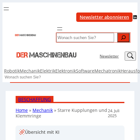
LinkedIn
Newsletter abonnieren
Search
LinkedIn
Newsletter
Robotik
Mechanik
Elektrik
Elektronik
Software
Mechatronik
Herausf
Search
BESCHAFFUNG
Home
»
Mechanik
»
Starre Kupplungen und
24. Juli
2025
Klemmringe
Übersicht mit KI