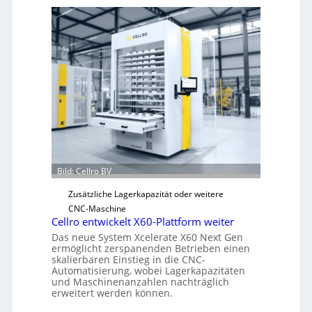
c
h
a
n
i
s
c
h
e
r
Ü
Bild: Cellro BV
b
e
Zusätzliche Lagerkapazität oder weitere
r
CNC-Maschine
l
Cellro entwickelt X60-Plattform weiter
a
Das neue System Xcelerate X60 Next Gen
s
ermöglicht zerspanenden Betrieben einen
skalierbaren Einstieg in die CNC-
t
Automatisierung, wobei Lagerkapazitäten
s
und Maschinenanzahlen nachträglich
c
erweitert werden können.
h