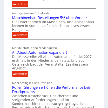
t
W
c
:
Weiterlesen
e
e
M
h
i
r
Auftragseingang 1. Halbjahr
a
e
l
k
Maschinenbau-Bestellungen 5% über Vorjahr
t
W
e
Die Unternehmen im Maschinen- und Anlagenbau
z
e
i
können in Summe auf ein leicht positives erstes
n
e
r
r
Halbjahr…
e
i
u
t
:
Weiterlesen
i
a
g
s
M
n
l
b
a
c
v
a
Markteintritt in den Niederlanden
s
h
e
u
All About Automation expandiert
c
a
r
Die Messereihe All About Automation findet 2027
p
h
s
f
erstmals in den Niederlanden statt. Und auch in
r
i
o
Österreich baut der Veranstalter Easyfairs sein
t
n
o
Angebot…
r
z
e
z
g
:
Weiterlesen
e
n
e
u
A
i
b
n
s
Mehr Steifigkeit und Präzision
l
g
a
g
Rollenführungen erhöhen die Performance beim
l
s
t
u
e
Drückprozess
A
e
-
s
Zwischen Kostendruck, Unsicherheit und
n
b
B
steigenden Anforderungen sind im
i
t
o
Sondermaschinenbau Lösungen gefragt, die
e
s
c
u
flexibel, wirtschaftlich und technisch überzeugend
s