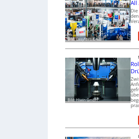
All
Die
den
Ver
Bild: Easyfairs GmbH
Ro
Dr
Zwi
Anf
gefr
übe
beg
Bild: Hiwin GmbH
pra