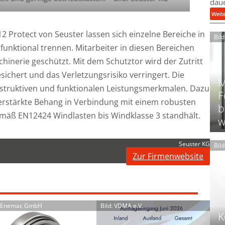
daue
Weit
 Protect von Seuster lassen sich einzelne Bereiche in
Bil
funktional trennen. Mitarbeiter in diesen Bereichen
inerie geschützt. Mit dem Schutztor wird der Zutritt
ichert und das Verletzungsrisiko verringert. Die
M
nstruktiven und funktionalen Leistungsmerkmalen. Dazu
F
rstärkte Behang in Verbindung mit einem robusten
b
emäß EN12424 Windlasten bis Windklasse 3 standhält.
w
Seuster KG
Bil
Zur Firmenwebsite
: Enemac GmbH
Bild: VDMA e.V.
K