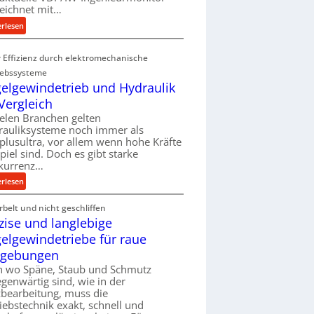
eichnet mit…
t
:
e
erlesen
M
i
e
g
 Effizienz durch elektromechanische
h
e
iebssysteme
r
r
elgewindetrieb und Hydraulik
A
t
Vergleich
r
U
ielen Branchen gelten
b
m
rauliksysteme noch immer als
e
s
lusultra, vor allem wenn hohe Kräfte
i
a
piel sind. Doch es gibt starke
t
t
kurrenz…
s
z
:
erlesen
l
u
K
o
n
belt und nicht geschliffen
u
s
d
zise und langlebige
g
e
A
e
elgewindetriebe für raue
,
u
l
w
f
gebungen
g
e
t
h wo Späne, Staub und Schmutz
e
n
r
egenwärtig sind, wie in der
w
i
bearbeitung, muss die
a
i
iebstechnik exakt, schnell und
g
g
n