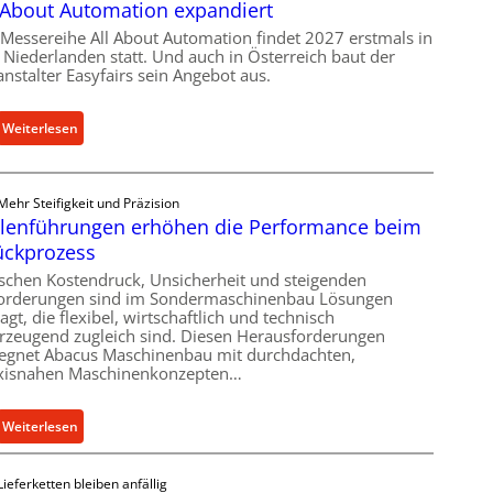
 About Automation expandiert
r
s
 Messereihe All About Automation findet 2027 erstmals in
u
c
 Niederlanden statt. Und auch in Österreich baut der
n
h
anstalter Easyfairs sein Angebot aus.
g
u
f
n
:
Weiterlesen
ü
g
A
r
s
l
R
p
l
a
Mehr Steifigkeit und Präzision
r
A
p
llenführungen erhöhen die Performance beim
o
b
i
ückprozess
j
o
d
e
schen Kostendruck, Unsicherheit und steigenden
u
a
orderungen sind im Sondermaschinenbau Lösungen
k
t
-
agt, die flexibel, wirtschaftlich und technisch
t
rzeugend zugleich sind. Diesen Herausforderungen
A
M
b
egnet Abacus Maschinenbau mit durchdachten,
u
a
r
xisnahen Maschinenkonzepten…
t
s
i
o
c
n
:
Weiterlesen
m
h
g
R
a
i
t
o
t
n
K
Lieferketten bleiben anfällig