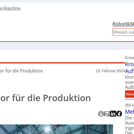
te Maschine
Robotik
M
Search
Erst
Kro
Auf
r für die Produktion
23. Februar 2024
Kron
sowo
Auft
r für die Produktion
Weit
VDI-
Meh
Die 
Aus
Inge
Der 