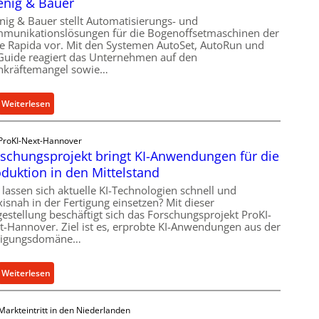
enig & Bauer
nig & Bauer stellt Automatisierungs- und
munikationslösungen für die Bogenoffsetmaschinen der
ie Rapida vor. Mit den Systemen AutoSet, AutoRun und
Guide reagiert das Unternehmen auf den
hkräftemangel sowie…
:
Weiterlesen
V
e
ProKI-Next-Hannover
r
schungsprojekt bringt KI-Anwendungen für die
n
duktion in den Mittelstand
e
 lassen sich aktuelle KI-Technologien schnell und
t
xisnah in der Fertigung einsetzen? Mit dieser
z
gestellung beschäftigt sich das Forschungsprojekt ProKI-
t
t-Hannover. Ziel ist es, erprobte KI-Anwendungen aus der
tigungsdomäne…
e
S
t
:
Weiterlesen
e
F
u
o
Markteintritt in den Niederlanden
e
r