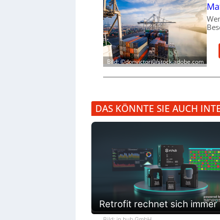
Mat
Wen
Bes
Bild: ©donvictori0/stock.adobe.com
DAS KÖNNTE SIE AUCH INT
Retrofit rechnet sich immer
Bild: in.hub GmbH