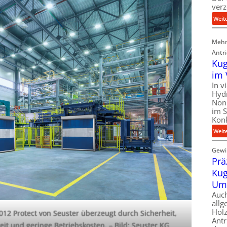
verz
Weit
Mehr
Antr
Kug
im 
In v
Hyd
Nonp
im S
Kon
Weit
Gewir
Prä
Kug
Um
Auc
allg
Holz
12 Protect von Seuster überzeugt durch Sicherheit,
Antr
eit und geringe Betriebskosten.
–
Bild: Seuster KG