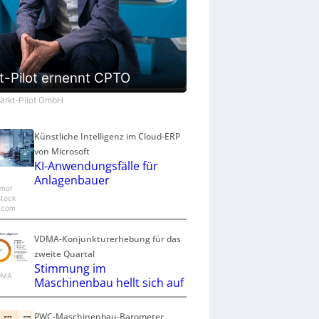
t-Pilot ernennt CPTO
Markt-Pilot GmbH
Künstliche Intelligenz im Cloud-ERP
von Microsoft
KI-Anwendungsfälle für
Anlagenbauer
mor
stock
.com
VDMA-Konjunkturerhebung für das
zweite Quartal
Stimmung im
VDMA
Maschinenbau hellt sich auf
PWC-Maschinenbau-Barometer