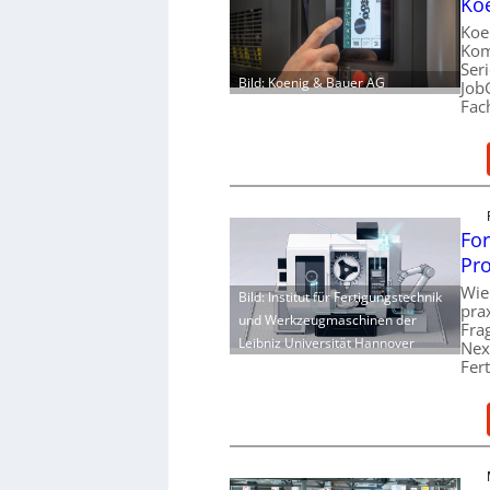
Ko
Koe
Kom
Ser
Bild: Koenig & Bauer AG
Job
Fac
For
Pro
Wie
Bild: Institut für Fertigungstechnik
pra
und Werkzeugmaschinen der
Fra
Leibniz Universität Hannover
Nex
Fer