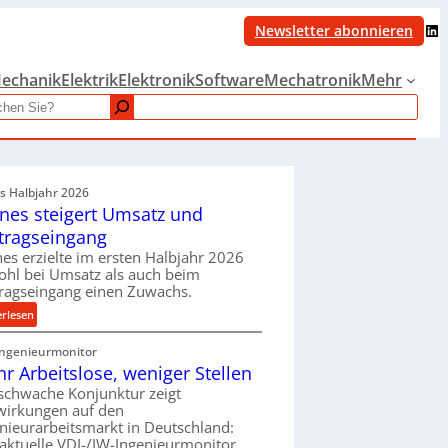
LinkedIn
Newsletter abonnieren
echanik
Elektrik
Elektronik
Software
Mechatronik
Mehr
es Halbjahr 2026
nes steigert Umsatz und
tragseingang
es erzielte im ersten Halbjahr 2026
hl bei Umsatz als auch beim
ragseingang einen Zuwachs.
:
erlesen
K
Ingenieurmonitor
r
r Arbeitslose, weniger Stellen
o
n
schwache Konjunktur zeigt
wirkungen auf den
e
nieurarbeitsmarkt in Deutschland:
s
aktuelle VDI-/IW-Ingenieurmonitor
s