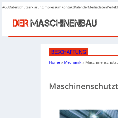
AGB
Datenschutzerklärung
Impressum
Kontakt
Kalender
Mediadaten
Perfek
BESCHAFFUNG
Home
»
Mechanik
»
Maschinenschutzto
Maschinenschutzto