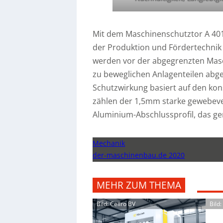
Mit dem Maschinenschutztor A 4012
der Produktion und Fördertechnik 
werden vor der abgegrenzten Masch
zu beweglichen Anlagenteilen abges
Schutzwirkung basiert auf den ko
zählen der 1,5mm starke gewebeve
Aluminium-Abschlussprofil, das g
Mechanik
der-maschinenbau.de 2020
MEHR ZUM THEMA
Bild: Cellro BV
Bild