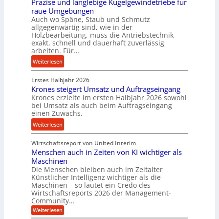
Präzise und langlebige Kugelgewindetriebe für
g
t
r
raue Umgebungen
e
e
a
Auch wo Späne, Staub und Schmutz
l
l
s
allgegenwärtig sind, wie in der
g
s
c
Holzbearbeitung, muss die Antriebstechnik
e
t
h
exakt, schnell und dauerhaft zuverlässig
w
arbeiten. Für…
a
a
i
n
l
:
Weiterlesen
n
d
l
P
d
s
Erstes Halbjahr 2026
r
e
e
Krones steigert Umsatz und Auftragseingang
ä
t
Krones erzielte im ersten Halbjahr 2026 sowohl
n
z
r
bei Umsatz als auch beim Auftragseingang
s
i
einen Zuwachs.
i
o
s
e
:
Weiterlesen
r
e
b
K
e
u
u
Wirtschaftsreport von United Interim
r
n
n
n
Menschen auch in Zeiten von KI wichtiger als
o
d
d
Maschinen
n
l
Die Menschen bleiben auch im Zeitalter
H
e
a
Künstlicher Intelligenz wichtiger als die
y
s
n
Maschinen – so lautet ein Credo des
d
s
g
Wirtschaftsreports 2026 der Management-
r
t
Community…
l
a
e
:
e
Weiterlesen
u
M
i
b