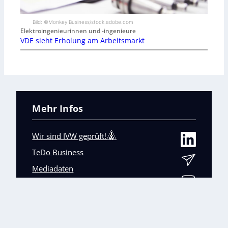
Bild: ©Monkey Business/stock.adobe.com
Elektroingenieurinnen und -ingenieure
VDE sieht Erholung am Arbeitsmarkt
Mehr Infos
Wir sind IVW geprüft!
TeDo Business
Mediadaten
Abo-Service