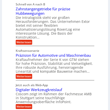
e
l
g
Schnell von A nach B
i
n
i
e
Zahnstangengetriebe für präzise
s
g
k
c
r
Hubbewegungen
e
h
i
Die Intralogistik steht vor großen
t
K
e
Herausforderungen. Das Unternehmen Extor
m
U
n
u
bietet mit seiner flexiblen
V
a
m
g
Automatisierungslösung RoverLog eine
u
e
s
e
interessante Lösung. Die Basis der
c
r
a
h
Konstruktion…
l
i
g
t
:
g
Weiterlesen
n
l
Z
z
e
Z
a
e
u
e
Kraftsensorserie
w
h
i
i
n
Präzision für Automotive und Maschinenbau
n
i
t
c
s
Kraftaufnehmer der Serie K von GTM stehen
d
e
n
t
für hohe Präzision, Stabilität und Vielseitigkeit.
h
n
A
d
a
Ihre robuste Ausführung, hervorragende
v
u
n
e
o
Linearität und kompakte Bauweise machen…
g
f
n
t
:
e
Weiterlesen
K
t
r
P
n
I
r
r
g
i
w
Jetzt auch als Web-App
ä
e
a
i
e
Digitaler Werkzeugkreislauf
z
t
c
g
i
b
r
Coscom zeigt im Rahmen der Fachmesse AMB
h
s
i
s
in Stuttgart seine touchfähige
e
t
i
e
Anwendungsoberfläche InfoPoint.
e
i
f
o
b
g
i
:
Weiterlesen
n
e
ü
e
D