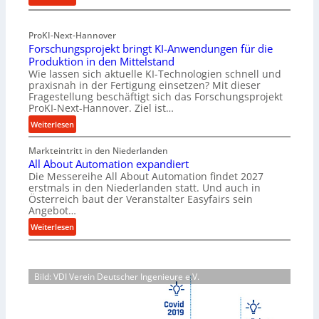
M
f
a
ü
ProKI-Next-Hannover
t
h
Forschungsprojekt bringt KI-Anwendungen für die
e
r
Produktion in den Mittelstand
r
u
Wie lassen sich aktuelle KI-Technologien schnell und
i
n
praxisnah in der Fertigung einsetzen? Mit dieser
a
g
Fragestellung beschäftigt sich das Forschungsprojekt
l
e
ProKI-Next-Hannover. Ziel ist…
v
n
:
Weiterlesen
e
e
F
r
r
Markteintritt in den Niederlanden
o
s
h
All About Automation expandiert
r
o
ö
Die Messereihe All About Automation findet 2027
s
r
erstmals in den Niederlanden statt. Und auch in
h
c
Österreich baut der Veranstalter Easyfairs sein
g
e
h
Angebot…
u
n
u
:
n
Weiterlesen
d
n
A
g
i
g
l
e
e
s
l
n
P
p
Bild: VDI Verein Deutscher Ingenieure e.V.
A
t
e
r
b
s
r
o
o
p
f
j