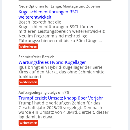
f
f
n
r
r
i
ü
ü
Neue Optionen für Länge, Montage und Zubehör
g
a
g
r
r
r
l
Kugelschienenführungen BSCL
i
a
A
p
a
s
t
weiterentwickelt
u
r
n
M
u
a
t
ä
Bosch Rexroth hat die
a
g
l
e
o
z
Kugelschienenführungen BSCL für den
s
e
m
i
U
mittleren Leistungsbereich weiterentwickelt:
c
r
o
s
h
Neu im Programm sind mehrteilige
m
W
t
e
i
Führungsschienen mit bis zu 50m Länge,…
e
g
i
H
n
r
v
u
:
Weiterlesen
e
e
k
e
b
K
n
b
z
u
b
u
Schmierfreier Betrieb
e
n
u
e
g
u
d
Wartungsfreies Hybrid-Kugellager
w
e
n
g
M
e
l
Igus bringt ein Hybrid-Kugellager der Serie
g
k
a
g
s
Xiros auf den Markt, das ohne Schmiermittel
r
s
u
e
c
funktioniert.
e
c
n
h
n
i
h
:
g
Weiterlesen
i
s
i
W
e
e
l
n
a
n
n
Auftragseingang steigt um 7%
a
e
r
e
u
Trumpf erzielt Umsatz knapp über Vorjahr
n
t
n
f
b
u
Trumpf hat die vorläufigen Zahlen für das
f
a
n
ü
Geschäftsjahr 2025/26 vorgelegt. Demnach
u
g
h
wurde ein Umsatz von 4,3Mrd.€ erzielt, dieser
s
r
lag damit in etwa…
f
u
:
r
Weiterlesen
n
T
e
g