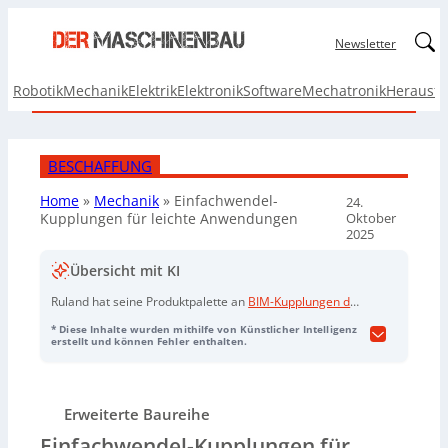
Linked
Newsletter
Robotik
Mechanik
Elektrik
Elektronik
Software
Mechatronik
Herausf
BESCHAFFUNG
Home
»
Mechanik
»
Einfachwendel-
24.
Oktober
Kupplungen für leichte Anwendungen
2025
Übersicht mit KI
Ruland hat seine Produktpalette an
BIM-Kupplungen der
MI-Serie
um
Einfachwendel-Kupplungen
erweitert, die
* Diese Inhalte wurden mithilfe von Künstlicher Intelligenz
für leichte Anwendungen mit geringen Belastungen und
erstellt und können Fehler enthalten.
kleinen Drehmomenten geeignet sind, wie etwa in
Encodern und Drehzahlmessern. Diese Kupplungen sind
in Klemmausführung oder mit Stellschraube für
Erweiterte Baureihe
Bohrungsgrößen von 3 mm bis 20 mm erhältlich. Sie
entsprechen internationalen Konstruktionsnormen dank
Einfachwendel-Kupplungen für