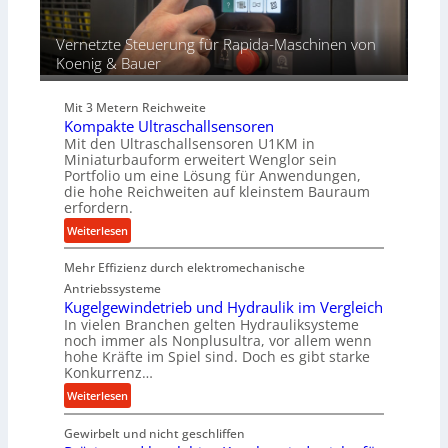
ü
r
Vernetzte Steuerung für Rapida-Maschinen von
d
Koenig & Bauer
i
e
Mit 3 Metern Reichweite
P
Kompakte Ultraschallsensoren
r
Mit den Ultraschallsensoren U1KM in
o
Miniaturbauform erweitert Wenglor sein
d
Portfolio um eine Lösung für Anwendungen,
u
die hohe Reichweiten auf kleinstem Bauraum
erfordern.
k
t
:
Weiterlesen
i
K
o
Mehr Effizienz durch elektromechanische
o
n
m
Antriebssysteme
i
p
Kugelgewindetrieb und Hydraulik im Vergleich
n
In vielen Branchen gelten Hydrauliksysteme
a
noch immer als Nonplusultra, vor allem wenn
d
k
hohe Kräfte im Spiel sind. Doch es gibt starke
e
t
Konkurrenz…
n
e
:
Weiterlesen
M
U
K
i
l
Gewirbelt und nicht geschliffen
u
t
t