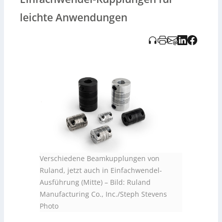
rein metrischer Außenabmessungen und sind RoHS 3
sowie REACH-konform. Mit dieser Erweiterung bietet
leichte Anwendungen
Ruland nun Kupplungen mit Außendurchmessern bis zu
50 mm an.
Verschiedene Beamkupplungen von
Ruland, jetzt auch in Einfachwendel-
Ausführung (Mitte)
–
Bild: Ruland
Manufacturing Co., Inc./Steph Stevens
Photo