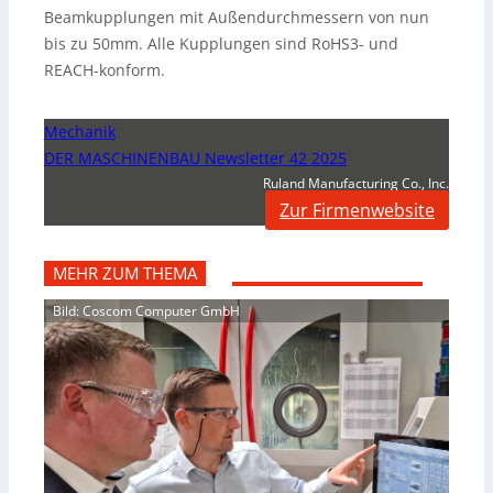
Beamkupplungen mit Außendurchmessern von nun
bis zu 50mm. Alle Kupplungen sind RoHS3- und
REACH-konform.
Mechanik
DER MASCHINENBAU Newsletter 42 2025
Ruland Manufacturing Co., Inc.
Zur Firmenwebsite
MEHR ZUM THEMA
Bild: Coscom Computer GmbH