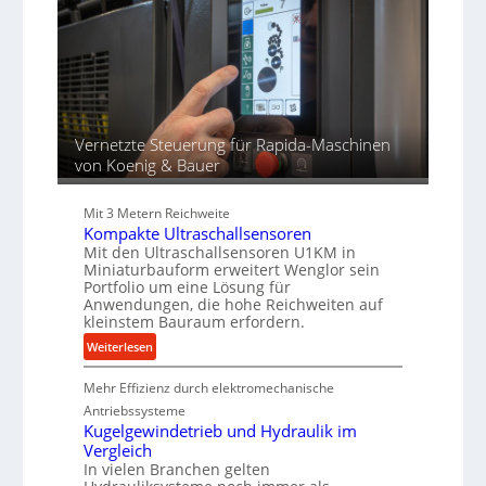
d
r
d
i
o
u
e
z
n
r
e
g
t
s
e
s
n
f
Vernetzte Steuerung für Rapida-Maschinen
ü
von Koenig & Bauer
r
d
Mit 3 Metern Reichweite
i
Kompakte Ultraschallsensoren
e
Mit den Ultraschallsensoren U1KM in
P
Miniaturbauform erweitert Wenglor sein
r
Portfolio um eine Lösung für
Anwendungen, die hohe Reichweiten auf
o
kleinstem Bauraum erfordern.
d
:
Weiterlesen
u
K
k
Mehr Effizienz durch elektromechanische
o
t
m
i
Antriebssysteme
p
Kugelgewindetrieb und Hydraulik im
o
Vergleich
a
n
In vielen Branchen gelten
k
i