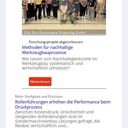
r
r
t
m
s
w
N
e
o
i
Bild: Rico Elastomere Projecting GmbH
w
t
f
e
Forschungsprojekt abgeschlossen
ü
r
Methoden für nachhaltige
h
Werkzeugbauprozesse
r
Wie lassen sich Nachhaltigkeitsziele im
Werkzeugbau systematisch und
t
wirtschaftlich umsetzen?
A
n
:
k
Weiterlesen
M
a
e
u
Mehr Steifigkeit und Präzision
t
f
Rollenführungen erhöhen die Performance beim
h
v
Drückprozess
o
o
Zwischen Kostendruck, Unsicherheit und
steigenden Anforderungen sind im
d
n
Sondermaschinenbau Lösungen gefragt, die
e
I
flexibel, wirtschaftlich und…