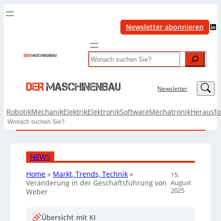
LinkedIn
Newsletter abonnieren
Search
LinkedIn
Newsletter
Robotik
Mechanik
Elektrik
Elektronik
Software
Mechatronik
Herausf
Search
NEWS
Home
»
Markt, Trends, Technik
»
15.
August
Veränderung in der Geschäftsführung von
2025
Weber
Übersicht mit KI