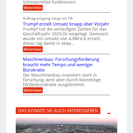
n
Schmiermittel funktioniert.
i
h
h
s
i
:
Weiterlesen
i
l
n
W
e
a
e
a
n
Auftragseingang steigt um 7%
u
n
r
e
f
Trumpf erzielt Umsatz knapp über Vorjahr
b
t
n
a
u
Trumpf hat die vorläufigen Zahlen für das
f
u
n
ü
Geschäftsjahr 2025/26 vorgelegt. Demnach
g
h
wurde ein Umsatz von 4,3Mrd.€ erzielt,
s
r
dieser lag damit in etwa…
f
u
:
r
Weiterlesen
n
T
e
g
r
i
e
Maschinenbau: Forschungsförderung
u
e
n
braucht mehr Tempo und weniger
m
s
B
Bürokratie
p
H
S
f
y
Der Maschinenbau investiert stark in
C
e
b
L
Forschung, wird aber durch kleinteilige
r
r
w
Förderbürokratie ausgebremst.
z
i
e
:
Weiterlesen
i
d
i
M
e
-
t
a
l
K
e
s
t
u
r
c
U
g
e
DAS KÖNNTE SIE AUCH INTERESSIEREN
h
m
e
n
i
s
l
t
n
a
l
w
e
t
a
i
n
z
g
c
b
k
e
k