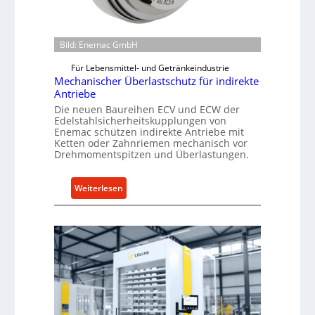
-
B
e
Bild: Enemac GmbH
s
Für Lebensmittel- und Getränkeindustrie
t
Mechanischer Überlastschutz für indirekte
e
Antriebe
l
Die neuen Baureihen ECV und ECW der
l
Edelstahlsicherheitskupplungen von
u
Enemac schützen indirekte Antriebe mit
Ketten oder Zahnriemen mechanisch vor
n
Drehmomentspitzen und Überlastungen.
g
e
n
:
Weiterlesen
5
M
%
e
ü
c
b
h
e
a
r
n
V
i
o
s