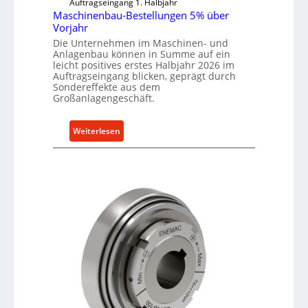
Auftragseingang 1. Halbjahr
Maschinenbau-Bestellungen 5% über
Vorjahr
Die Unternehmen im Maschinen- und
Anlagenbau können in Summe auf ein
leicht positives erstes Halbjahr 2026 im
Auftragseingang blicken, geprägt durch
Sondereffekte aus dem
Großanlagengeschäft.
:
Weiterlesen
M
a
s
c
h
i
n
e
n
b
a
u