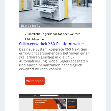
r
c
j
h
a
e
h
r
r
Ü
Bild: Cellro BV
b
e
Zusätzliche Lagerkapazität oder weitere
r
CNC-Maschine
Cellro entwickelt X60-Plattform weiter
l
a
Das neue System Xcelerate X60 Next Gen
ermöglicht zerspanenden Betrieben einen
s
skalierbaren Einstieg in die CNC-
t
Automatisierung, wobei Lagerkapazitäten
s
und Maschinenanzahlen nachträglich
erweitert werden können.
c
h
u
:
Weiterlesen
t
C
z
e
f
l
ü
l
r
r