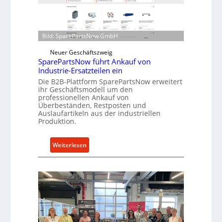
i
o
n
e
d
n
i
t
Bild: SparePartsNow GmbH
r
w
Neuer Geschäftszweig
e
i
SparePartsNow führt Ankauf von
k
c
Industrie-Ersatzteilen ein
t
k
Die B2B-Plattform SparePartsNow erweitert
e
e
ihr Geschäftsmodell um den
A
l
professionellen Ankauf von
n
Überbeständen, Restposten und
t
Auslaufartikeln aus der industriellen
t
X
Produktion.
r
6
i
0
:
Weiterlesen
e
-
S
b
P
p
e
l
a
a
r
t
e
t
P
f
a
o