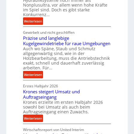
Hydrauliksysteme noch immer als
t
n
Nonplusultra, vor allem wenn hohe Kräfte
e
d
im Spiel sind. Doch es gibt starke
U
e
Konkurrenz…
l
n
:
Weiterlesen
t
M
K
r
i
Gewirbelt und nicht geschliffen
u
a
t
Präzise und langlebige
g
s
t
Kugelgewindetriebe für raue Umgebungen
e
c
e
Auch wo Späne, Staub und Schmutz
l
h
l
allgegenwärtig sind, wie in der
g
Holzbearbeitung, muss die Antriebstechnik
a
s
e
exakt, schnell und dauerhaft zuverlässig
l
t
w
arbeiten. Für…
l
a
i
:
Weiterlesen
s
n
n
P
e
d
d
Erstes Halbjahr 2026
r
n
e
Krones steigert Umsatz und
ä
s
t
Auftragseingang
z
o
r
Krones erzielte im ersten Halbjahr 2026
i
r
i
sowohl bei Umsatz als auch beim
s
e
Auftragseingang einen Zuwachs.
e
e
n
b
:
Weiterlesen
u
u
K
n
n
Wirtschaftsreport von United Interim
r
d