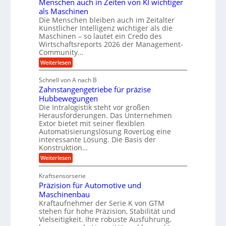
d
Menschen auch in Zeiten von KI wichtiger
o
l
als Maschinen
H
n
a
Die Menschen bleiben auch im Zeitalter
y
e
n
Künstlicher Intelligenz wichtiger als die
d
s
g
Maschinen – so lautet ein Credo des
r
s
l
Wirtschaftsreports 2026 der Management-
a
t
Community…
e
u
e
:
Weiterlesen
b
l
M
i
i
e
i
g
Schnell von A nach B
g
n
k
e
Zahnstangengetriebe für präzise
s
e
i
c
r
Hubbewegungen
K
h
Die Intralogistik steht vor großen
m
t
u
e
Herausforderungen. Das Unternehmen
V
U
n
g
Extor bietet mit seiner flexiblen
a
e
m
e
Automatisierungslösung RoverLog eine
u
r
s
interessante Lösung. Die Basis der
l
c
g
a
h
Konstruktion…
g
i
l
t
:
Weiterlesen
e
n
e
Z
z
Z
w
a
i
u
e
Kraftsensorserie
i
h
i
c
n
Präzision für Automotive und
n
n
t
s
h
Maschinenbau
d
e
d
t
Kraftaufnehmer der Serie K von GTM
n
A
e
a
v
stehen für hohe Präzision, Stabilität und
u
n
t
o
Vielseitigkeit. Ihre robuste Ausführung,
g
f
n
r