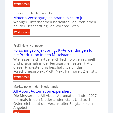
n
n
:
Weiterlesen
f
d
R
ü
u
Lieferketten bleiben anfällig
o
r
s
Materialversorgung entspannt sich im Juli
l
Weniger Unternehmen berichten von Problemen
n
t
l
bei der Beschaffung von Vorprodukten.
e
a
r
:
Weiterlesen
n
c
i
M
f
h
e
a
ü
h
-
ProKI-Next-Hannover
t
h
a
E
Forschungsprojekt bringt KI-Anwendungen für
e
r
l
r
die Produktion in den Mittelstand
r
u
Wie lassen sich aktuelle KI-Technologien schnell
t
s
i
n
und praxisnah in der Fertigung einsetzen? Mit
i
a
a
g
dieser Fragestellung beschäftigt sich das
g
t
l
e
Forschungsprojekt ProKI-Next-Hannover. Ziel ist…
v
e
z
n
:
Weiterlesen
e
e
W
t
F
r
r
e
e
Markteintritt in den Niederlanden
o
s
h
All About Automation expandiert
r
i
r
o
ö
Die Messereihe All About Automation findet 2027
s
k
l
r
erstmals in den Niederlanden statt. Und auch in
h
c
z
e
Österreich baut der Veranstalter Easyfairs sein
g
e
h
e
n
Angebot…
u
n
u
u
e