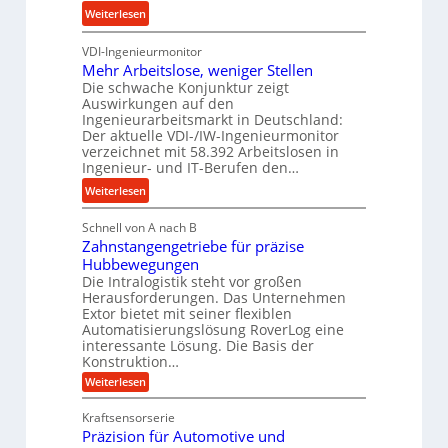
s
u
:
Weiterlesen
u
n
K
n
d
VDI-Ingenieurmonitor
r
d
Mehr Arbeitslose, weniger Stellen
H
o
l
Die schwache Konjunktur zeigt
y
n
a
Auswirkungen auf den
d
e
n
Ingenieurarbeitsmarkt in Deutschland:
r
s
g
Der aktuelle VDI-/IW-Ingenieurmonitor
a
s
verzeichnet mit 58.392 Arbeitslosen in
l
u
t
Ingenieur- und IT-Berufen den…
e
l
e
:
b
Weiterlesen
i
i
M
i
k
g
Schnell von A nach B
e
g
i
e
Zahnstangengetriebe für präzise
h
e
m
r
Hubbewegungen
r
K
V
t
Die Intralogistik steht vor großen
A
u
Herausforderungen. Das Unternehmen
e
U
r
g
Extor bietet mit seiner flexiblen
r
m
b
e
Automatisierungslösung RoverLog eine
g
s
e
l
interessante Lösung. Die Basis der
l
a
Konstruktion…
i
g
e
t
t
e
:
Weiterlesen
i
z
Z
s
w
a
c
u
Kraftsensorserie
l
i
h
h
n
Präzision für Automotive und
o
n
n