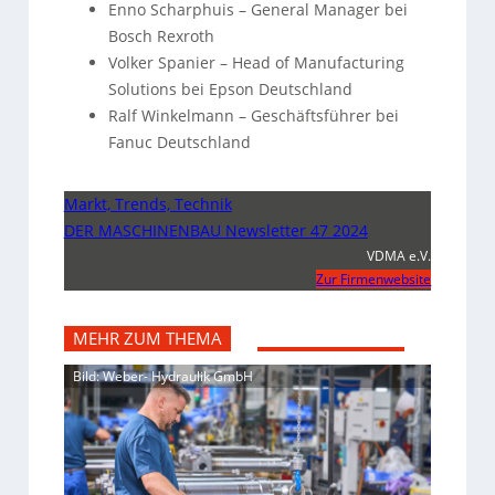
Enno Scharphuis – General Manager bei
Bosch Rexroth
Volker Spanier – Head of Manufacturing
Solutions bei Epson Deutschland
Ralf Winkelmann – Geschäftsführer bei
Fanuc Deutschland
Markt, Trends, Technik
DER MASCHINENBAU Newsletter 47 2024
VDMA e.V.
Zur Firmenwebsite
MEHR ZUM THEMA
Bild: Weber- Hydraulik GmbH