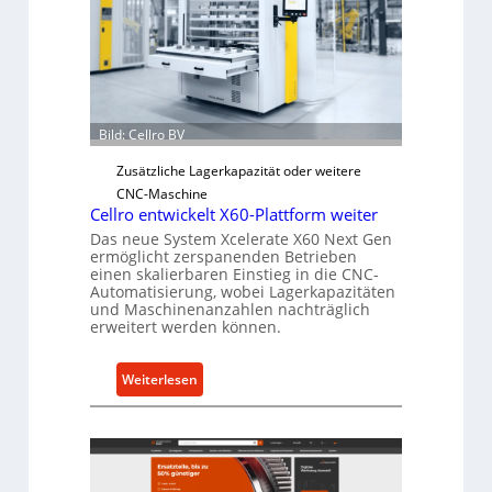
s
c
h
e
r
Ü
Bild: Cellro BV
b
Zusätzliche Lagerkapazität oder weitere
e
CNC-Maschine
r
Cellro entwickelt X60-Plattform weiter
l
Das neue System Xcelerate X60 Next Gen
a
ermöglicht zerspanenden Betrieben
s
einen skalierbaren Einstieg in die CNC-
Automatisierung, wobei Lagerkapazitäten
t
und Maschinenanzahlen nachträglich
s
erweitert werden können.
c
h
:
Weiterlesen
u
C
t
e
z
l
f
l
ü