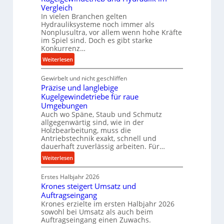
r
Vergleich
f
In vielen Branchen gelten
o
Hydrauliksysteme noch immer als
r
Nonplusultra, vor allem wenn hohe Kräfte
m
im Spiel sind. Doch es gibt starke
Konkurrenz…
a
n
:
Weiterlesen
c
K
e
Gewirbelt und nicht geschliffen
u
b
Präzise und langlebige
g
e
Kugelgewindetriebe für raue
e
i
Umgebungen
l
Auch wo Späne, Staub und Schmutz
m
g
allgegenwärtig sind, wie in der
D
e
Holzbearbeitung, muss die
r
w
Antriebstechnik exakt, schnell und
ü
i
dauerhaft zuverlässig arbeiten. Für…
c
n
:
Weiterlesen
k
d
P
p
e
Erstes Halbjahr 2026
r
r
t
Krones steigert Umsatz und
ä
o
r
Auftragseingang
z
z
i
Krones erzielte im ersten Halbjahr 2026
i
e
sowohl bei Umsatz als auch beim
e
s
Auftragseingang einen Zuwachs.
s
b
e