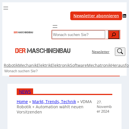
LinkedIn
Newsletter abonnieren
Search
LinkedIn
Newsletter
Robotik
Mechanik
Elektrik
Elektronik
Software
Mechatronik
Herausf
Search
NEWS
Home
»
Markt, Trends, Technik
»
VDMA
27.
Novemb
Robotik + Automation wählt neuen
er 2024
Vorsitzenden