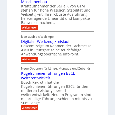
d
s
Maschinenbau
s
d
t
A
Kraftaufnehmer der Serie K von GTM
e
e
a
stehen für hohe Präzision, Stabilität und
u
n
,
t
Vielseitigkeit. Ihre robuste Ausführung,
g
f
w
r
hervorragende Linearität und kompakte
e
t
e
i
Bauweise machen…
n
r
g
n
e
:
Weiterlesen
e
a
P
i
b
t
r
g
g
e
Jetzt auch als Web-App
r
ä
s
i
e
f
Digitaler Werkzeugkreislauf
z
e
e
i
Coscom zeigt im Rahmen der Fachmesse
r
ü
b
s
i
AMB in Stuttgart seine touchfähige
S
r
e
i
Anwendungsoberfläche InfoPoint.
n
f
t
r
o
ü
:
g
Weiterlesen
n
e
a
r
D
f
a
l
u
p
i
ü
Neue Optionen für Länge, Montage und Zubehör
n
r
g
l
e
r
ä
Kugelschienenführungen BSCL
i
g
A
e
U
z
t
weiterentwickelt
u
i
n
m
a
t
Bosch Rexroth hat die
s
l
o
g
Kugelschienenführungen BSCL für den
e
e
m
e
mittleren Leistungsbereich
H
r
o
weiterentwickelt: Neu im Programm sind
u
b
W
t
b
mehrteilige Führungsschienen mit bis zu
e
i
u
b
r
50m Länge,…
v
n
e
k
e
:
Weiterlesen
w
z
g
u
K
e
e
n
e
u