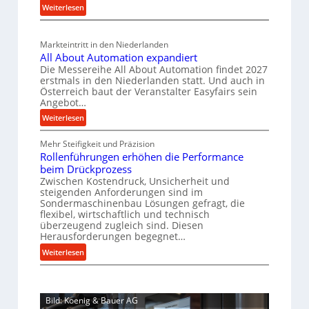
u
t
:
Weiterlesen
e
a
g
s
M
i
l
b
a
c
v
n
Markteintritt in den Niederlanden
s
a
h
e
All About Automation expandiert
c
u
a
r
Die Messereihe All About Automation findet 2027
h
s
p
f
erstmals in den Niederlanden statt. Und auch in
i
o
Österreich baut der Veranstalter Easyfairs sein
r
t
n
Angebot…
r
o
z
e
g
:
Weiterlesen
z
e
n
u
A
e
i
b
n
Mehr Steifigkeit und Präzision
l
s
g
a
g
Rollenführungen erhöhen die Performance
l
s
t
u
e
beim Drückprozess
A
e
-
s
Zwischen Kostendruck, Unsicherheit und
n
b
B
steigenden Anforderungen sind im
i
t
o
Sondermaschinenbau Lösungen gefragt, die
e
s
c
u
flexibel, wirtschaftlich und technisch
s
p
h
t
überzeugend zugleich sind. Diesen
t
a
Herausforderungen begegnet…
A
r
e
n
u
o
:
Weiterlesen
l
n
t
R
b
l
t
o
o
u
u
s
m
l
s
n
i
Bild: Koenig & Bauer AG
a
l
g
t