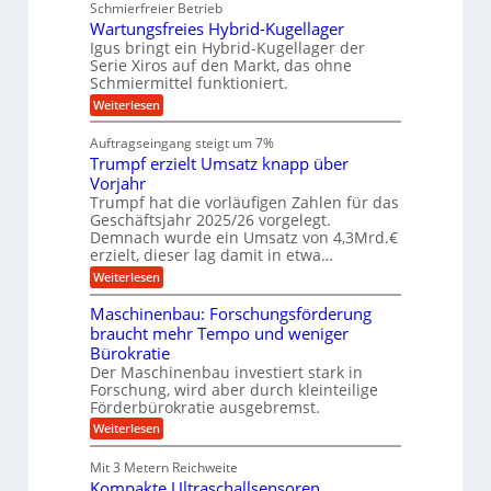
g
u
Schmierfreier Betrieb
d
g
n
u
g
M
Wartungsfreies Hybrid-Kugellager
e
n
k
a
l
Igus bringt ein Hybrid-Kugellager der
g
r
s
s
Serie Xiros auf den Markt, das ohne
e
e
c
c
n
Schmiermittel funktioniert.
i
h
h
s
i
:
Weiterlesen
i
l
n
W
e
a
e
a
n
Auftragseingang steigt um 7%
u
n
r
e
f
Trumpf erzielt Umsatz knapp über
b
t
n
a
u
Vorjahr
f
u
n
ü
Trumpf hat die vorläufigen Zahlen für das
g
h
Geschäftsjahr 2025/26 vorgelegt.
s
r
Demnach wurde ein Umsatz von 4,3Mrd.€
f
u
erzielt, dieser lag damit in etwa…
r
n
e
g
:
Weiterlesen
i
e
T
e
n
r
Maschinenbau: Forschungsförderung
s
B
u
braucht mehr Tempo und weniger
H
S
m
y
Bürokratie
C
p
b
L
f
Der Maschinenbau investiert stark in
r
w
e
Forschung, wird aber durch kleinteilige
i
e
r
Förderbürokratie ausgebremst.
d
i
z
-
:
t
Weiterlesen
i
K
M
e
e
u
a
r
l
Mit 3 Metern Reichweite
g
s
e
t
Kompakte Ultraschallsensoren
e
c
n
U