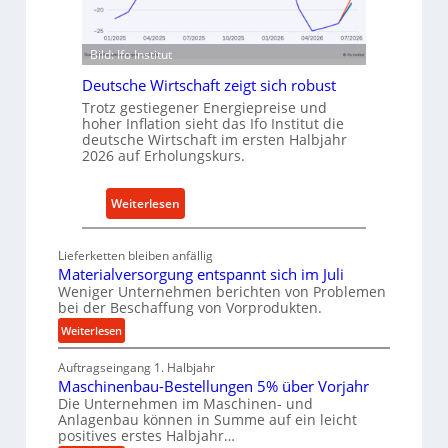
n
n
f
d
ü
Bild: Ifo Institut
u
r
s
Deutsche Wirtschaft zeigt sich robust
n
t
Trotz gestiegener Energiepreise und
a
hoher Inflation sieht das Ifo Institut die
r
c
deutsche Wirtschaft im ersten Halbjahr
i
2026 auf Erholungskurs.
h
e
h
-
a
:
Weiterlesen
E
l
D
r
t
e
s
Lieferketten bleiben anfällig
i
u
a
Materialversorgung entspannt sich im Juli
g
t
Weniger Unternehmen berichten von Problemen
t
e
bei der Beschaffung von Vorprodukten.
s
z
W
c
:
Weiterlesen
t
e
M
h
e
Auftragseingang 1. Halbjahr
a
r
e
i
Maschinenbau-Bestellungen 5% über Vorjahr
t
k
W
l
Die Unternehmen im Maschinen- und
e
z
i
e
Anlagenbau können in Summe auf ein leicht
r
e
r
positives erstes Halbjahr…
n
i