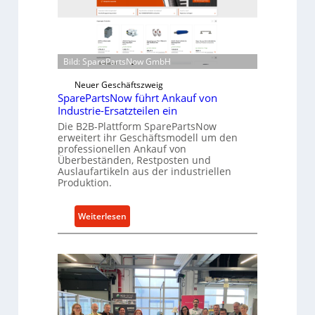
r
r
o
i
e
n
n
d
t
Bild: SparePartsNow GmbH
i
w
r
Neuer Geschäftszweig
i
e
SparePartsNow führt Ankauf von
c
k
Industrie-Ersatzteilen ein
k
t
Die B2B-Plattform SparePartsNow
e
erweitert ihr Geschäftsmodell um den
e
professionellen Ankauf von
l
A
Überbeständen, Restposten und
t
n
Auslaufartikeln aus der industriellen
X
t
Produktion.
6
r
0
i
:
Weiterlesen
-
e
S
P
b
p
l
e
a
a
r
t
e
t
P
f