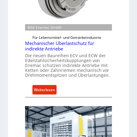
Bild: Enemac GmbH
Für Lebensmittel- und Getränkeindustrie
Mechanischer Überlastschutz für
indirekte Antriebe
Die neuen Baureihen ECV und ECW der
Edelstahlsicherheitskupplungen von
Enemac schützen indirekte Antriebe mit
Ketten oder Zahnriemen mechanisch vor
Drehmomentspitzen und Überlastungen.
:
Weiterlesen
M
e
c
h
a
n
i