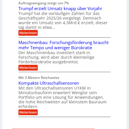
n
a
n
n
Auftragseingang steigt um 7%
a
e
r
e
u
Trumpf erzielt Umsatz knapp über Vorjahr
n
t
n
f
b
u
Trumpf hat die vorläufigen Zahlen für das
f
a
n
ü
Geschäftsjahr 2025/26 vorgelegt. Demnach
u
g
h
wurde ein Umsatz von 4,3Mrd.€ erzielt, dieser
s
r
lag damit in etwa…
f
u
:
r
Weiterlesen
n
T
e
g
r
i
e
Maschinenbau: Forschungsförderung braucht
u
e
n
mehr Tempo und weniger Bürokratie
m
s
B
Der Maschinenbau investiert stark in
p
H
S
Forschung, wird aber durch kleinteilige
f
y
C
e
b
Förderbürokratie ausgebremst.
L
r
r
w
:
Weiterlesen
z
i
e
M
i
d
i
a
e
-
Mit 3 Metern Reichweite
t
s
l
K
e
Kompakte Ultraschallsensoren
c
t
u
r
h
Mit den Ultraschallsensoren U1KM in
U
g
e
i
Miniaturbauform erweitert Wenglor sein
m
e
n
n
Portfolio um eine Lösung für Anwendungen,
s
l
t
e
a
l
die hohe Reichweiten auf kleinstem Bauraum
w
n
t
a
erfordern.
i
b
z
g
c
a
:
Weiterlesen
k
e
k
u
K
n
r
e
:
o
a
l
F
m
p
t
o
p