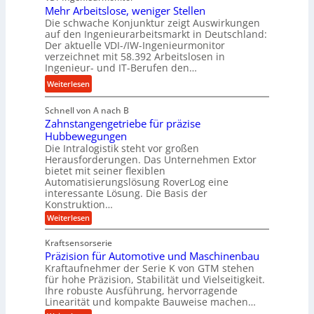
n
n
Mehr Arbeitslose, weniger Stellen
o
d
Die schwache Konjunktur zeigt Auswirkungen
d
n
l
auf den Ingenieurarbeitsmarkt in Deutschland:
H
e
a
Der aktuelle VDI-/IW-Ingenieurmonitor
y
s
n
verzeichnet mit 58.392 Arbeitslosen in
d
s
Ingenieur- und IT-Berufen den…
g
r
t
l
:
Weiterlesen
a
e
e
M
u
i
b
Schnell von A nach B
e
l
g
i
Zahnstangengetriebe für präzise
h
i
e
g
Hubbewegungen
r
k
r
Die Intralogistik steht vor großen
e
A
i
t
Herausforderungen. Das Unternehmen Extor
K
r
m
bietet mit seiner flexiblen
U
u
b
Automatisierungslösung RoverLog eine
V
m
g
e
interessante Lösung. Die Basis der
e
s
e
Konstruktion…
i
r
a
l
t
:
Weiterlesen
g
t
g
Z
s
l
a
z
e
Kraftsensorserie
l
h
e
u
w
Präzision für Automotive und Maschinenbau
o
n
i
n
s
Kraftaufnehmer der Serie K von GTM stehen
i
s
c
t
d
für hohe Präzision, Stabilität und Vielseitigkeit.
n
e
a
h
Ihre robuste Ausführung, hervorragende
A
d
n
,
Linearität und kompakte Bauweise machen…
u
g
e
w