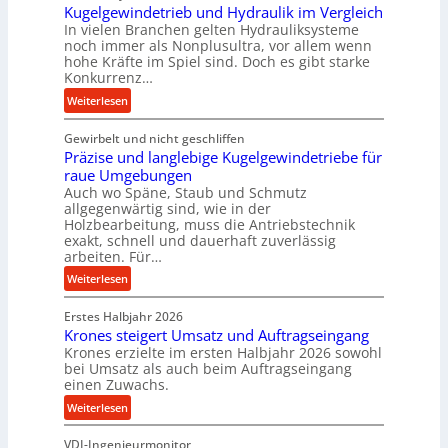
Kugelgewindetrieb und Hydraulik im Vergleich
o
In vielen Branchen gelten Hydrauliksysteme
r
noch immer als Nonplusultra, vor allem wenn
m
hohe Kräfte im Spiel sind. Doch es gibt starke
a
Konkurrenz…
n
:
Weiterlesen
c
K
e
Gewirbelt und nicht geschliffen
u
b
Präzise und langlebige Kugelgewindetriebe für
g
e
raue Umgebungen
e
i
Auch wo Späne, Staub und Schmutz
l
m
allgegenwärtig sind, wie in der
g
Holzbearbeitung, muss die Antriebstechnik
D
e
exakt, schnell und dauerhaft zuverlässig
r
w
arbeiten. Für…
ü
i
:
Weiterlesen
c
n
P
k
d
Erstes Halbjahr 2026
r
p
e
Krones steigert Umsatz und Auftragseingang
ä
r
t
Krones erzielte im ersten Halbjahr 2026 sowohl
z
o
r
bei Umsatz als auch beim Auftragseingang
i
z
einen Zuwachs.
i
s
e
e
:
Weiterlesen
e
s
b
K
u
s
u
VDI-Ingenieurmonitor
r