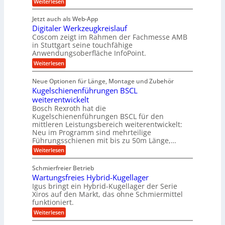
:
e
Weiterlesen
f
t
e
P
n
t
r
r
g
n
Jetzt auch als Web-App
r
ä
e
i
i
Digitaler Werkzeugkreislauf
z
t
a
e
g
i
r
Coscom zeigt im Rahmen der Fachmesse AMB
g
b
s
i
in Stuttgart seine touchfähige
e
s
i
e
e
Anwendungsoberfläche InfoPoint.
r
o
b
e
f
:
Weiterlesen
S
n
e
i
D
f
ü
f
t
i
ü
ü
n
Neue Optionen für Länge, Montage und Zubehör
r
e
g
r
r
g
Kugelschienenführungen BSCL
r
i
A
l
p
a
t
weiterentwickelt
u
r
a
l
a
t
ä
n
Bosch Rexroth hat die
u
e
l
o
z
Kugelschienenführungen BSCL für den
g
e
e
m
i
n
mittleren Leistungsbereich weiterentwickelt:
r
o
s
U
Neu im Programm sind mehrteilige
W
t
e
m
Führungsschienen mit bis zu 50m Länge,…
e
i
H
r
g
v
u
:
Weiterlesen
k
e
b
K
e
z
u
b
u
b
Schmierfreier Betrieb
e
n
e
g
u
u
d
Wartungsfreies Hybrid-Kugellager
w
e
g
M
e
l
Igus bringt ein Hybrid-Kugellager der Serie
n
k
a
g
s
Xiros auf den Markt, das ohne Schmiermittel
g
r
s
u
c
funktioniert.
e
c
e
n
h
i
h
:
g
Weiterlesen
i
n
s
i
W
e
e
l