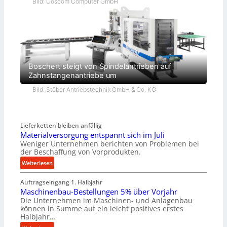
Bild: Coscom Computer GmbH
Boschert steigt von Spindelantrieben auf
Zahnstangenantriebe um
Bild: Stöber Antriebstechnik GmbH & Co. KG
Lieferketten bleiben anfällig
Materialversorgung entspannt sich im Juli
Weniger Unternehmen berichten von Problemen bei
der Beschaffung von Vorprodukten.
:
Weiterlesen
M
Auftragseingang 1. Halbjahr
a
Maschinenbau-Bestellungen 5% über Vorjahr
t
Die Unternehmen im Maschinen- und Anlagenbau
e
können in Summe auf ein leicht positives erstes
r
Halbjahr…
i