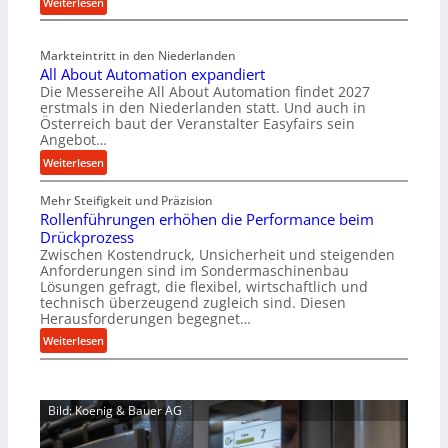
:
Weiterlesen
a
M
l
a
v
Markteintritt in den Niederlanden
s
e
All About Automation expandiert
c
r
Die Messereihe All About Automation findet 2027
h
s
erstmals in den Niederlanden statt. Und auch in
i
o
Österreich baut der Veranstalter Easyfairs sein
n
Angebot…
r
e
g
:
Weiterlesen
n
u
A
b
n
Mehr Steifigkeit und Präzision
l
a
g
Rollenführungen erhöhen die Performance beim
l
u
e
Drückprozess
A
-
Zwischen Kostendruck, Unsicherheit und steigenden
n
b
B
Anforderungen sind im Sondermaschinenbau
t
o
Lösungen gefragt, die flexibel, wirtschaftlich und
e
s
u
technisch überzeugend zugleich sind. Diesen
s
p
t
Herausforderungen begegnet…
t
a
A
:
Weiterlesen
e
n
u
R
l
n
t
o
l
t
o
l
u
s
m
Bild: Koenig & Bauer AG
l
n
i
a
e
g
c
t