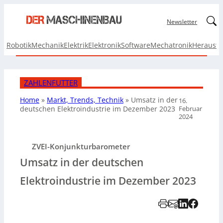
Linked
Newsletter
Robotik
Mechanik
Elektrik
Elektronik
Software
Mechatronik
Herausf
ZAHLENFUTTER
Home
»
Markt, Trends, Technik
»
Umsatz in der
16.
Februar
deutschen Elektroindustrie im Dezember 2023
2024
ZVEI-Konjunkturbarometer
Umsatz in der deutschen
Elektroindustrie im Dezember 2023