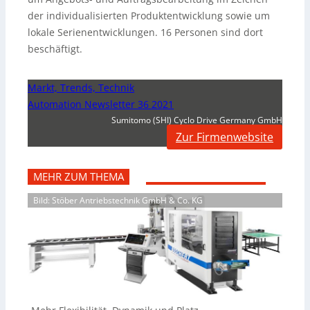
der individualisierten Produktentwicklung sowie um
lokale Serienentwicklungen. 16 Personen sind dort
beschäftigt.
Markt, Trends, Technik
Automation Newsletter 36 2021
Sumitomo (SHI) Cyclo Drive Germany GmbH
Zur Firmenwebsite
MEHR ZUM THEMA
Bild: Stöber Antriebstechnik GmbH & Co. KG