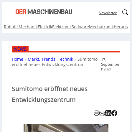
Linked
Newsletter
Robotik
Mechanik
Elektrik
Elektronik
Software
Mechatronik
Herausf
NEWS
Home
»
Markt, Trends, Technik
»
Sumitomo
17.
Septembe
eröffnet neues
Entwicklungszentrum
r 2021
Sumitomo eröffnet neues
Entwicklungszentrum