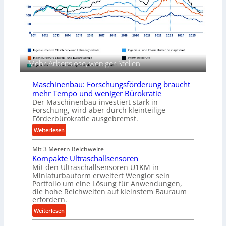
n
z
n
d
e
K
u
s
o
n
s
e
g
n
e
i
n
Mehr Arbeitslose, weniger Stellen
g
f
&
ü
Maschinenbau: Forschungsförderung braucht
B
r
mehr Tempo und weniger Bürokratie
a
d
Der Maschinenbau investiert stark in
u
i
Forschung, wird aber durch kleinteilige
e
Förderbürokratie ausgebremst.
e
r
P
:
Weiterlesen
r
M
o
Mit 3 Metern Reichweite
a
d
Kompakte Ultraschallsensoren
s
Mit den Ultraschallsensoren U1KM in
u
c
Miniaturbauform erweitert Wenglor sein
k
h
Portfolio um eine Lösung für Anwendungen,
t
i
die hohe Reichweiten auf kleinstem Bauraum
i
n
erfordern.
o
e
:
Weiterlesen
n
n
K
i
b