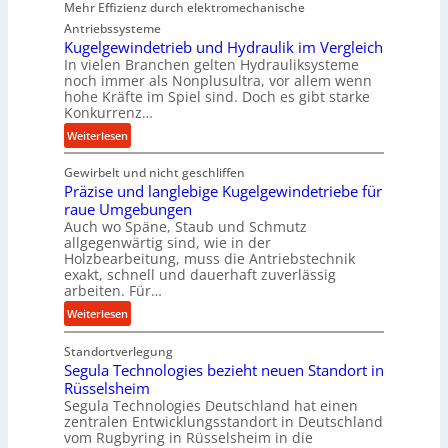
Mehr Effizienz durch elektromechanische
o
n
a
m
Antriebssysteme
d
u
p
Kugelgewindetrieb und Hydraulik im Vergleich
e
:
In vielen Branchen gelten Hydrauliksysteme
a
n
F
noch immer als Nonplusultra, vor allem wenn
k
M
o
hohe Kräfte im Spiel sind. Doch es gibt starke
t
i
Konkurrenz…
r
e
t
s
:
Weiterlesen
U
t
c
K
l
e
h
Gewirbelt und nicht geschliffen
u
t
l
u
Präzise und langlebige Kugelgewindetriebe für
g
r
s
n
raue Umgebungen
e
a
t
Auch wo Späne, Staub und Schmutz
g
l
s
allgegenwärtig sind, wie in der
a
s
g
c
Holzbearbeitung, muss die Antriebstechnik
n
f
e
h
exakt, schnell und dauerhaft zuverlässig
d
ö
w
arbeiten. Für…
a
r
i
l
:
Weiterlesen
d
n
l
P
e
d
s
Standortverlegung
r
r
e
e
Segula Technologies bezieht neuen Standort in
ä
u
t
Rüsselsheim
n
z
n
r
Segula Technologies Deutschland hat einen
s
i
g
i
zentralen Entwicklungsstandort in Deutschland
o
s
vom Rugbyring in Rüsselsheim in die
b
e
r
e