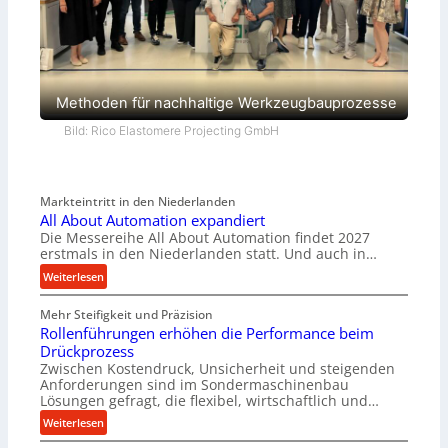
Methoden für nachhaltige Werkzeugbauprozesse
Bild: Rico Elastomere Projecting GmbH
Markteintritt in den Niederlanden
All About Automation expandiert
Die Messereihe All About Automation findet 2027
erstmals in den Niederlanden statt. Und auch in…
:
Weiterlesen
A
Mehr Steifigkeit und Präzision
l
Rollenführungen erhöhen die Performance beim
l
Drückprozess
A
Zwischen Kostendruck, Unsicherheit und steigenden
b
Anforderungen sind im Sondermaschinenbau
o
Lösungen gefragt, die flexibel, wirtschaftlich und…
u
:
Weiterlesen
t
R
A