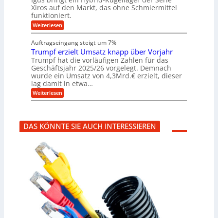
k
a
g
s
n
Xiros auf den Markt, das ohne Schmiermittel
r
s
u
c
funktioniert.
e
c
n
h
i
h
:
g
Weiterlesen
i
s
i
W
e
e
l
n
a
n
n
Auftragseingang steigt um 7%
a
e
r
e
u
Trumpf erzielt Umsatz knapp über Vorjahr
n
t
n
f
b
u
Trumpf hat die vorläufigen Zahlen für das
f
a
n
ü
Geschäftsjahr 2025/26 vorgelegt. Demnach
u
g
h
wurde ein Umsatz von 4,3Mrd.€ erzielt, dieser
s
r
lag damit in etwa…
f
u
:
r
Weiterlesen
n
T
e
g
r
i
e
u
e
n
m
s
B
DAS KÖNNTE SIE AUCH INTERESSIEREN
p
H
S
f
y
C
e
b
L
r
r
w
z
i
e
i
d
i
e
-
t
l
K
e
t
u
r
U
g
e
m
e
n
s
l
t
a
l
w
t
a
i