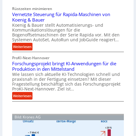
o
u
Rüstzeiten minimieren
l
t
Vernetzte Steuerung für Rapida-Maschinen von
l
o
Koenig & Bauer
e
m
Koenig & Bauer stellt Automatisierungs- und
n
a
Kommunikationslösungen für die
f
t
Bogenoffsetmaschinen der Serie Rapida vor. Mit den
ü
Systemen AutoSet, AutoRun und JobGuide reagiert…
i
h
o
:
Weiterlesen
r
n
V
u
e
ProKI-Next-Hannover
e
n
x
Forschungsprojekt bringt KI-Anwendungen für die
r
g
Produktion in den Mittelstand
p
n
e
Wie lassen sich aktuelle KI-Technologien schnell und
a
e
n
praxisnah in der Fertigung einsetzen? Mit dieser
n
t
Fragestellung beschäftigt sich das Forschungsprojekt
e
d
z
ProKI-Next-Hannover. Ziel ist…
r
i
t
:
Weiterlesen
h
e
e
F
ö
r
S
o
h
t
t
r
e
e
Bild: Krones AG
s
n
u
c
d
e
h
i
r
u