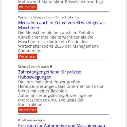
Motorworld Manufaktur Rüsselsheim verlegt.
r
b
e
u
:
Weiterlesen
a
u
n
n
S
u
n
e
d
Wirtschaftsreport von United Interim
c
g
d
l
Menschen auch in Zeiten von KI wichtiger als
u
h
H
a
l
Maschinen
t
y
a
n
Die Menschen bleiben auch im Zeitalter
m
T
d
Künstlicher Intelligenz wichtiger als die
g
e
e
r
Maschinen – so lautet ein Credo des
l
c
h
Wirtschaftsreports 2026 der Management-
a
h
e
Community…
r
n
u
b
o
T
:
Weiterlesen
l
l
i
M
e
i
o
e
g
Schnell von A nach B
g
m
k
n
e
i
Zahnstangengetriebe für präzise
s
p
i
e
K
c
Hubbewegungen
o
m
s
h
u
Die Intralogistik steht vor großen
b
u
V
e
g
Herausforderungen. Das Unternehmen Extor
e
n
n
e
z
bietet mit seiner flexiblen
e
a
d
i
r
Automatisierungslösung RoverLog eine
u
l
e
w
interessante Lösung. Die Basis der
g
c
g
h
h
Konstruktion…
e
l
t
e
i
n
:
Weiterlesen
n
e
n
w
Z
e
i
Z
i
a
i
u
e
Kraftsensorserie
g
c
h
e
n
i
Präzision für Automotive und Maschinenbau
n
e
n
h