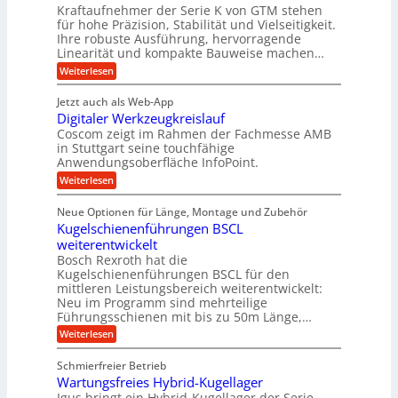
t
d
s
Kraftaufnehmer der Serie K von GTM stehen
S
r
e
t
t
e
für hohe Präzision, Stabilität und Vielseitigkeit.
n
B
a
a
Ihre robuste Ausführung, hervorragende
v
t
n
n
ü
o
Linearität und kompakte Bauweise machen…
r
g
d
n
r
:
e
Weiterlesen
o
i
K
o
P
n
r
I
e
r
g
t
k
w
Jetzt auch als Web-App
b
ä
e
i
i
r
Digitaler Werkzeugkreislauf
z
t
n
e
c
a
i
r
Coscom zeigt im Rahmen der Fachmesse AMB
R
h
f
s
i
ü
in Stuttgart seine touchfähige
t
t
i
ü
e
s
Anwendungsoberfläche InfoPoint.
i
i
o
b
s
r
g
:
Weiterlesen
n
e
e
e
e
r
D
f
f
l
r
i
ü
ü
a
s
Neue Optionen für Länge, Montage und Zubehör
a
g
r
r
h
u
l
Kugelschienenführungen BSCL
i
A
p
e
s
t
e
weiterentwickelt
u
r
i
M
a
t
ä
m
Bosch Rexroth hat die
U
a
l
o
z
Kugelschienenführungen BSCL für den
s
m
e
m
i
mittleren Leistungsbereich weiterentwickelt:
c
r
g
o
s
h
Neu im Programm sind mehrteilige
W
t
e
e
i
Führungsschienen mit bis zu 50m Länge,…
e
i
H
n
b
r
v
u
:
Weiterlesen
e
k
u
e
b
K
n
z
u
b
u
n
Schmierfreier Betrieb
e
n
e
g
g
u
d
Wartungsfreies Hybrid-Kugellager
w
e
g
M
e
e
l
Igus bringt ein Hybrid-Kugellager der Serie