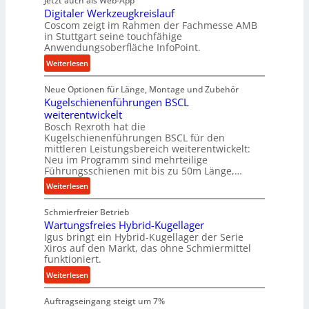
Jetzt auch als Web-App
e
Digitaler Werkzeugkreislauf
t
Coscom zeigt im Rahmen der Fachmesse AMB
r
in Stuttgart seine touchfähige
i
Anwendungsoberfläche InfoPoint.
e
:
Weiterlesen
b
D
e
Neue Optionen für Länge, Montage und Zubehör
i
f
Kugelschienenführungen BSCL
g
ü
weiterentwickelt
i
r
Bosch Rexroth hat die
t
r
Kugelschienenführungen BSCL für den
a
mittleren Leistungsbereich weiterentwickelt:
a
l
Neu im Programm sind mehrteilige
u
e
Führungsschienen mit bis zu 50m Länge,…
e
r
:
Weiterlesen
U
W
K
m
e
Schmierfreier Betrieb
u
g
r
Wartungsfreies Hybrid-Kugellager
g
e
k
Igus bringt ein Hybrid-Kugellager der Serie
e
b
z
Xiros auf den Markt, das ohne Schmiermittel
l
u
funktioniert.
e
s
n
u
:
Weiterlesen
c
g
g
W
h
e
k
Auftragseingang steigt um 7%
a
i
n