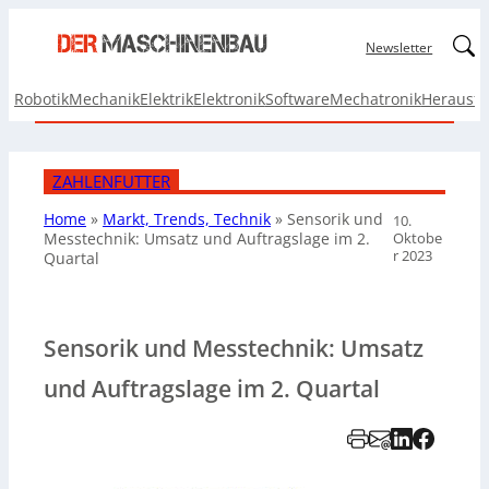
Linked
Newsletter
Robotik
Mechanik
Elektrik
Elektronik
Software
Mechatronik
Herausf
ZAHLENFUTTER
Home
»
Markt, Trends, Technik
»
Sensorik und
10.
Oktobe
Messtechnik: Umsatz und Auftragslage im 2.
r 2023
Quartal
Sensorik und Messtechnik: Umsatz
und Auftragslage im 2. Quartal