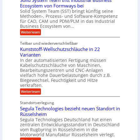
Solid System Team tritt Industrial Business
i
z
g
l
k
Ecosystem von Formways bei
n
a
k
a
Solid System Team (SST) bringt künftig seine
a
t
m
a
n
Methoden-, Prozess- und Software-Kompetenz
g
A
l
w
a
für CAD, CAM und PDM/PLM in das Industrial
r
s
e
i
b
Business Ecosystem von…
p
W
r
c
e
a
p
:
Weiterlesen
i
c
k
S
ü
t
h
o
e
s
Teilbar und wiederverschließbar
b
s
l
m
l
t
Kunststoff-Wellschutzschläuche in 22
i
e
a
u
t
d
Varianten
r
r
m
S
In der automatisierten Fertigung müssen
k
s
V
y
Kabelschutzschläuche von Maschinen,
t
c
s
o
Bearbeitungszentren und CNC-Anlagen
h
t
r
a
vielfach hohe Dauerbelastungen durch z.B.
e
n
j
Biegewechsel, Feuchtigkeit und Hitze
m
c
T
verkraften.
a
e
e
:
h
Weiterlesen
f
a
K
ü
r
m
u
r
t
Standortverlegung
n
d
r
Segula Technologies bezieht neuen Standort in
s
e
i
t
Rüsselsheim
n
t
s
M
Segula Technologies Deutschland hat einen
t
t
a
I
zentralen Entwicklungsstandort in Deutschland
o
s
n
vom Rugbyring in Rüsselsheim in die
f
c
d
Motorworld Manufaktur Rüsselsheim verlegt.
f
h
u
-