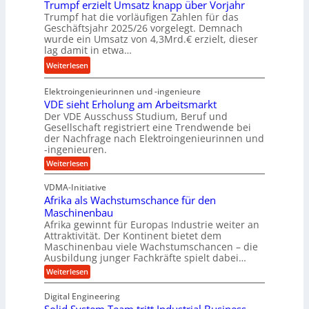
r
Trumpf erzielt Umsatz knapp über Vorjahr
r
e
Trumpf hat die vorläufigen Zahlen für das
e
t
n
Geschäftsjahr 2025/26 vorgelegt. Demnach
i
u
e
wurde ein Umsatz von 4,3Mrd.€ erzielt, dieser
s
n
n
lag damit in etwa…
l
g
f
:
Weiterlesen
a
s
ü
T
u
f
h
Elektroingenieurinnen und -ingenieure
r
f
r
r
VDE sieht Erholung am Arbeitsmarkt
u
e
u
Der VDE Ausschuss Studium, Beruf und
m
i
n
Gesellschaft registriert eine Trendwende bei
p
e
der Nachfrage nach Elektroingenieurinnen und
g
f
-ingenieuren.
s
e
e
H
:
Weiterlesen
n
r
V
y
B
D
z
VDMA-Initiative
b
S
E
i
Afrika als Wachstumschance für den
s
r
C
e
i
Maschinenbau
i
L
e
l
Afrika gewinnt für Europas Industrie weiter an
d
h
w
Attraktivität. Der Kontinent bietet dem
t
t
-
e
Maschinenbau viele Wachstumschancen – die
U
E
K
Ausbildung junger Fachkräfte spielt dabei…
i
r
m
u
h
t
:
Weiterlesen
s
o
g
A
e
a
l
f
e
Digital Engineering
r
u
r
t
l
n
e