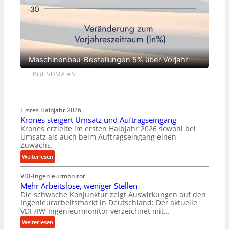
Maschinenbau-Bestellungen 5% über Vorjahr
Bild: VDMA e.V.
Erstes Halbjahr 2026
Krones steigert Umsatz und Auftragseingang
Krones erzielte im ersten Halbjahr 2026 sowohl bei
Umsatz als auch beim Auftragseingang einen
Zuwachs.
:
Weiterlesen
K
VDI-Ingenieurmonitor
r
Mehr Arbeitslose, weniger Stellen
o
Die schwache Konjunktur zeigt Auswirkungen auf den
n
Ingenieurarbeitsmarkt in Deutschland: Der aktuelle
e
VDI-/IW-Ingenieurmonitor verzeichnet mit…
s
:
Weiterlesen
s