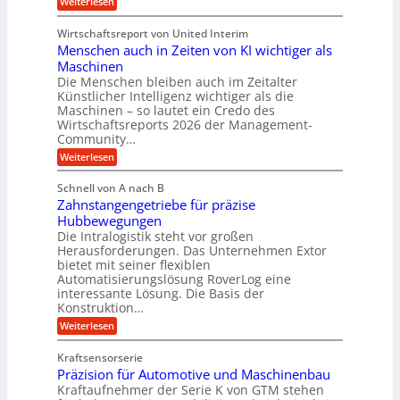
i
:
Weiterlesen
s
W
n
S
t
e
e
e
r
Wirtschaftsreport von United Interim
l
n
g
i
l
Menschen auch in Zeiten von KI wichtiger als
b
u
a
s
a
l
Maschinen
l
c
u
a
B
Die Menschen bleiben auch im Zeitalter
h
T
u
Künstlicher Intelligenz wichtiger als die
u
e
s
Maschinen – so lautet ein Credo des
t
c
i
z
Wirtschaftsreports 2026 der Management-
h
n
s
Community…
n
e
c
o
s
:
Weiterlesen
h
l
s
M
l
o
E
e
ä
Schnell von A nach B
g
c
n
u
i
Zahnstangengetriebe für präzise
o
s
c
e
s
c
Hubbewegungen
h
s
y
h
Die Intralogistik steht vor großen
e
b
s
e
i
Herausforderungen. Das Unternehmen Extor
e
t
n
n
z
bietet mit seiner flexiblen
e
a
2
i
Automatisierungslösung RoverLog eine
m
u
2
e
v
interessante Lösung. Die Basis der
c
V
h
o
h
Konstruktion…
a
t
n
i
r
:
Weiterlesen
n
F
n
i
Z
e
o
Z
a
a
u
r
e
Kraftsensorserie
n
h
e
m
i
Präzision für Automotive und Maschinenbau
t
n
n
w
t
e
s
Kraftaufnehmer der Serie K von GTM stehen
S
a
e
n
t