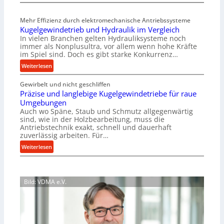
M
t
e
e
Mehr Effizienz durch elektromechanische Antriebssysteme
h
i
Kugelgewindetrieb und Hydraulik im Vergleich
r
g
In vielen Branchen gelten Hydrauliksysteme noch
A
e
immer als Nonplusultra, vor allem wenn hohe Kräfte
r
r
im Spiel sind. Doch es gibt starke Konkurrenz…
b
t
:
Weiterlesen
e
U
K
i
m
Gewirbelt und nicht geschliffen
u
t
s
Präzise und langlebige Kugelgewindetriebe für raue
g
s
a
Umgebungen
e
l
t
Auch wo Späne, Staub und Schmutz allgegenwärtig
l
o
sind, wie in der Holzbearbeitung, muss die
z
g
s
Antriebstechnik exakt, schnell und dauerhaft
u
e
zuverlässig arbeiten. Für…
e
n
w
,
:
Weiterlesen
d
i
w
P
A
n
e
r
u
d
n
ä
f
e
Bild: VDMA e.V.
i
z
t
t
g
i
r
r
e
s
a
i
r
e
g
e
S
u
s