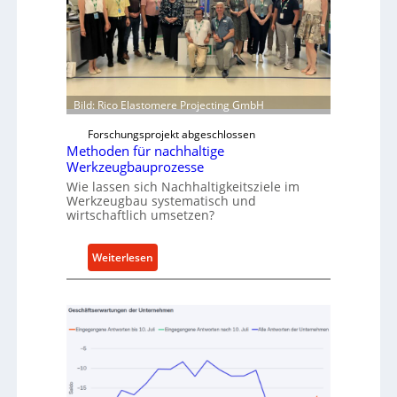
r
t
s
N
o
w
Bild: Rico Elastomere Projecting GmbH
f
Forschungsprojekt abgeschlossen
ü
Methoden für nachhaltige
h
Werkzeugbauprozesse
r
Wie lassen sich Nachhaltigkeitsziele im
t
Werkzeugbau systematisch und
wirtschaftlich umsetzen?
A
n
k
:
Weiterlesen
a
M
u
e
f
t
v
h
o
o
n
d
I
e