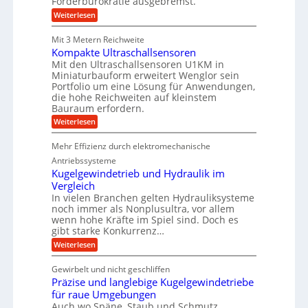
Förderbürokratie ausgebremst.
g
n
z
i
e
&
:
Weiterlesen
i
d
i
f
M
e
-
B
t
ü
a
l
K
e
Mit 3 Metern Reichweite
a
s
t
r
u
r
Kompakte Ultraschallsensoren
u
c
U
g
e
d
h
Mit den Ultraschallsensoren U1KM in
m
e
e
n
i
i
s
l
Miniaturbauform erweitert Wenglor sein
t
r
n
a
l
e
Portfolio um eine Lösung für Anwendungen,
w
e
t
a
i
die hohe Reichweiten auf kleinstem
P
n
z
g
c
Bauraum erfordern.
r
b
k
e
k
a
:
n
r
Weiterlesen
o
e
u
K
a
l
d
:
o
p
t
Mehr Effizienz durch elektromechanische
F
u
m
p
o
p
ü
Antriebssysteme
k
r
a
b
Kugelgewindetrieb und Hydraulik im
t
s
k
e
Vergleich
c
i
t
r
In vielen Branchen gelten Hydrauliksysteme
h
e
V
o
u
noch immer als Nonplusultra, vor allem
U
o
n
n
l
r
wenn hohe Kräfte im Spiel sind. Doch es
g
t
j
i
gibt starke Konkurrenz…
s
r
a
n
:
Weiterlesen
f
a
h
K
d
ö
s
r
u
r
c
e
Gewirbelt und nicht geschliffen
g
d
h
n
Präzise und langlebige Kugelgewindetriebe
e
e
a
l
M
für raue Umgebungen
r
l
g
u
l
Auch wo Späne, Staub und Schmutz
i