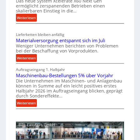
Das neue System Xcelerate X60 Next Gen
u
h
ermöglicht zerspanenden Betrieben einen
r
a
f
skalierbaren Einstieg in die…
k
n
Z
:
Weiterlesen
z
i
a
C
s
e
h
e
c
u
n
Lieferketten bleiben anfällig
l
h
g
Materialversorgung entspannt sich im Juli
s
l
e
b
Weniger Unternehmen berichten von Problemen
t
r
r
bei der Beschaffung von Vorprodukten.
e
a
o
Ü
:
Weiterlesen
r
e
n
b
M
e
n
g
e
Auftragseingang 1. Halbjahr
a
t
i
r
e
Maschinenbau-Bestellungen 5% über Vorjahr
t
w
t
l
n
Die Unternehmen im Maschinen- und Anlagenbau
e
i
a
s
können in Summe auf ein leicht positives erstes
a
r
c
s
Halbjahr 2026 im Auftragseingang blicken, geprägt
t
n
i
k
durch Sondereffekte…
t
e
t
a
e
s
:
Weiterlesen
l
l
r
l
c
M
l
v
i
t
h
a
e
u
X
e
u
s
r
n
6
Bild: Easyfairs GmbH
b
t
c
s
0
g
z
e
h
o
-
b
f
i
u