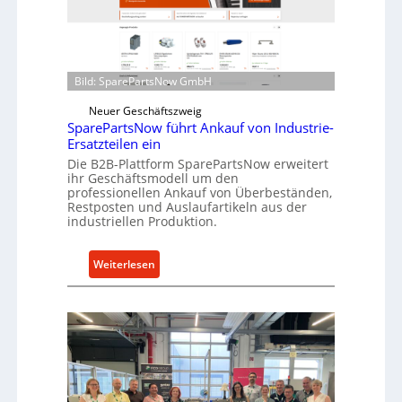
Bild: SparePartsNow GmbH
Neuer Geschäftszweig
SparePartsNow führt Ankauf von Industrie-
Ersatzteilen ein
Die B2B-Plattform SparePartsNow erweitert
ihr Geschäftsmodell um den
professionellen Ankauf von Überbeständen,
Restposten und Auslaufartikeln aus der
industriellen Produktion.
:
Weiterlesen
S
p
a
r
e
P
a