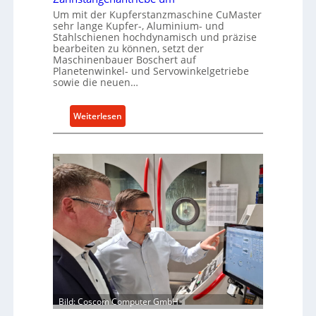
u
t
Um mit der Kupferstanzmaschine CuMaster
i
g
s
sehr lange Kupfer-, Aluminium- und
n
b
Stahlschienen hochdynamisch und präzise
c
a
bearbeiten zu können, setzt der
h
Maschinenbauer Boschert auf
u
a
Planetenwinkel- und Servowinkelgetriebe
p
sowie die neuen…
f
r
t
o
z
:
Weiterlesen
z
e
B
e
i
o
s
g
s
s
t
c
e
s
h
i
e
c
r
h
t
r
s
o
t
b
e
u
i
Bild: Coscom Computer GmbH
s
g