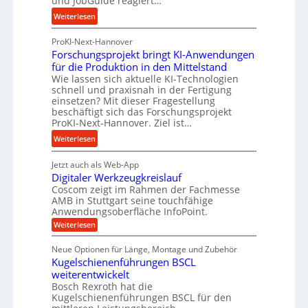
und JobGuide reagiert…
a
i
:
Weiterlesen
t
t
V
z
s
ProKI-Next-Hannover
e
u
l
Forschungsprojekt bringt KI-Anwendungen
r
n
o
für die Produktion in den Mittelstand
n
d
s
Wie lassen sich aktuelle KI-Technologien
e
A
e
schnell und praxisnah in der Fertigung
t
u
einsetzen? Mit dieser Fragestellung
,
z
beschäftigt sich das Forschungsprojekt
f
w
t
ProKI-Next-Hannover. Ziel ist…
t
e
e
r
:
Weiterlesen
n
S
a
F
i
t
g
Jetzt auch als Web-App
o
g
e
Digitaler Werkzeugkreislauf
s
r
e
u
Coscom zeigt im Rahmen der Fachmesse
e
s
r
e
AMB in Stuttgart seine touchfähige
i
c
S
Anwendungsoberfläche InfoPoint.
r
n
h
t
:
u
Weiterlesen
g
u
e
D
n
a
n
i
l
Neue Optionen für Länge, Montage und Zubehör
g
g
n
g
l
Kugelschienenführungen BSCL
i
f
g
s
e
t
weiterentwickelt
ü
p
a
n
Bosch Rexroth hat die
r
l
r
Kugelschienenführungen BSCL für den
e
R
o