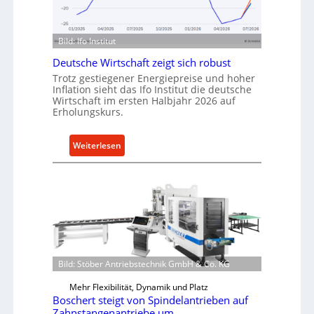
n
n
d
f
u
ü
Bild: Ifo Institut
s
r
Deutsche Wirtschaft zeigt sich robust
t
n
Trotz gestiegener Energiepreise und hoher
r
a
Inflation sieht das Ifo Institut die deutsche
i
c
Wirtschaft im ersten Halbjahr 2026 auf
e
h
Erholungskurs.
-
h
E
a
:
Weiterlesen
r
l
D
s
t
e
a
i
u
t
g
t
z
e
s
t
W
c
e
e
h
i
r
e
Bild: Stöber Antriebstechnik GmbH & Co. KG
l
k
W
e
z
Mehr Flexibilität, Dynamik und Platz
i
n
Boschert steigt von Spindelantrieben auf
e
r
Zahnstangenantriebe um
e