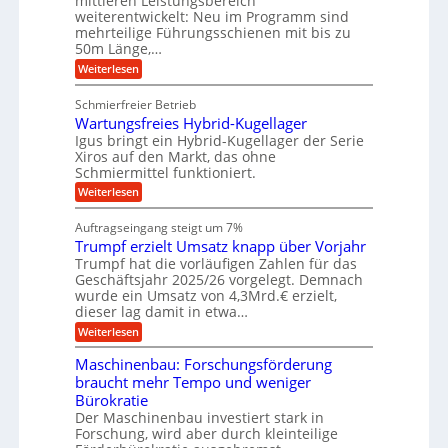
mittleren Leistungsbereich
r
a
weiterentwickelt: Neu im Programm sind
W
j
p
mehrteilige Führungsschienen mit bis zu
e
e
r
50m Länge,…
i
k
k
:
d
Weiterlesen
z
t
K
a
e
b
u
u
Schmierfreier Betrieb
-
g
r
g
Wartungsfreies Hybrid-Kugellager
e
M
k
i
l
Igus bringt ein Hybrid-Kugellager der Serie
r
a
s
n
Xiros auf den Markt, das ohne
e
s
c
Schmiermittel funktioniert.
g
i
h
c
s
t
:
Weiterlesen
i
l
h
W
e
K
a
a
i
n
Auftragseingang steigt um 7%
I
u
r
e
n
f
Trumpf erzielt Umsatz knapp über Vorjahr
-
t
n
e
u
Trumpf hat die vorläufigen Zahlen für das
f
A
n
n
ü
Geschäftsjahr 2025/26 vorgelegt. Demnach
n
g
h
wurde ein Umsatz von 4,3Mrd.€ erzielt,
v
s
w
r
dieser lag damit in etwa…
o
f
u
e
:
r
Weiterlesen
n
n
n
T
e
g
K
r
i
d
e
Maschinenbau: Forschungsförderung
u
o
e
n
u
braucht mehr Tempo und weniger
m
s
B
e
n
Bürokratie
p
H
S
n
f
y
Der Maschinenbau investiert stark in
C
g
e
b
i
L
Forschung, wird aber durch kleinteilige
e
r
r
w