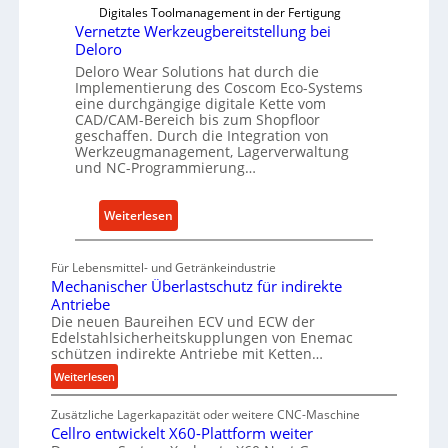
t
t
Digitales Toolmanagement in der Fertigung
v
Vernetzte Werkzeugbereitstellung bei
Deloro
o
Deloro Wear Solutions hat durch die
n
Implementierung des Coscom Eco-Systems
S
eine durchgängige digitale Kette vom
p
CAD/CAM-Bereich bis zum Shopfloor
geschaffen. Durch die Integration von
i
Werkzeugmanagement, Lagerverwaltung
n
und NC-Programmierung…
d
e
:
Weiterlesen
l
V
a
e
n
Für Lebensmittel- und Getränkeindustrie
r
t
Mechanischer Überlastschutz für indirekte
n
r
Antriebe
e
Die neuen Baureihen ECV und ECW der
i
Edelstahlsicherheitskupplungen von Enemac
t
e
schützen indirekte Antriebe mit Ketten…
z
b
:
Weiterlesen
t
e
M
e
n
Zusätzliche Lagerkapazität oder weitere CNC-Maschine
e
W
a
Cellro entwickelt X60-Plattform weiter
c
e