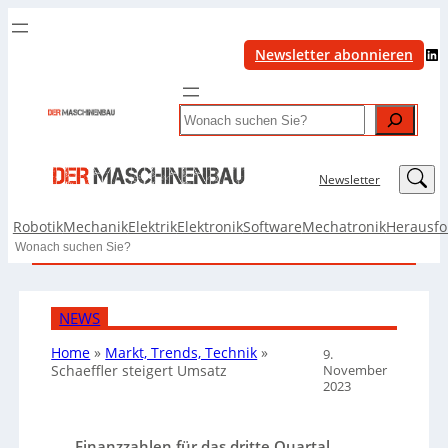
LinkedIn
Newsletter abonnieren
Search
LinkedIn
Newsletter
Robotik
Mechanik
Elektrik
Elektronik
Software
Mechatronik
Herausf
Search
NEWS
Home
»
Markt, Trends, Technik
»
9.
November
Schaeffler steigert Umsatz
2023
Finanzzahlen für das dritte Quartal