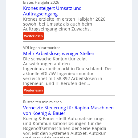
e
Erstes Halbjahr 2026
r
Krones steigert Umsatz und
V
Auftragseingang
o
Krones erzielte im ersten Halbjahr 2026
sowohl bei Umsatz als auch beim
r
Auftragseingang einen Zuwachs.
j
:
Weiterlesen
a
K
h
VDI-Ingenieurmonitor
r
r
Mehr Arbeitslose, weniger Stellen
o
Die schwache Konjunktur zeigt
n
Auswirkungen auf den
e
Ingenieurarbeitsmarkt in Deutschland: Der
s
aktuelle VDI-/IW-Ingenieurmonitor
s
verzeichnet mit 58.392 Arbeitslosen in
t
Ingenieur- und IT-Berufen den…
e
:
Weiterlesen
i
M
g
Rüstzeiten minimieren
e
e
Vernetzte Steuerung für Rapida-Maschinen
h
r
von Koenig & Bauer
r
t
Koenig & Bauer stellt Automatisierungs-
A
und Kommunikationslösungen für die
U
r
Bogenoffsetmaschinen der Serie Rapida
m
b
vor. Mit den Systemen AutoSet, AutoRun
s
e