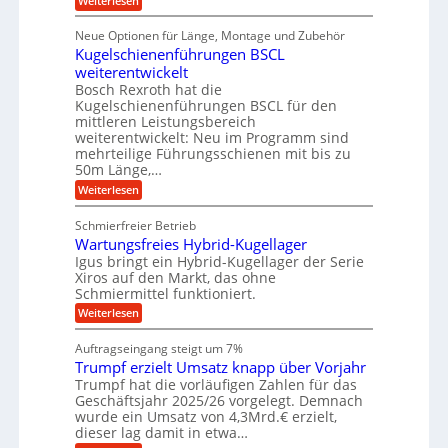
Weiterlesen
n
e
a
r
D
f
a
l
u
p
i
ü
Neue Optionen für Länge, Montage und Zubehör
n
r
g
l
e
r
ä
Kugelschienenführungen BSCL
i
g
A
e
U
z
t
weiterentwickelt
u
i
n
m
a
t
Bosch Rexroth hat die
s
l
o
g
Kugelschienenführungen BSCL für den
e
e
m
e
mittleren Leistungsbereich
H
r
o
weiterentwickelt: Neu im Programm sind
u
b
W
t
b
mehrteilige Führungsschienen mit bis zu
e
i
u
b
r
50m Länge,…
v
n
e
k
e
:
Weiterlesen
w
z
g
u
K
e
e
n
e
u
g
u
Schmierfreier Betrieb
d
g
n
u
g
M
Wartungsfreies Hybrid-Kugellager
e
n
k
a
l
Igus bringt ein Hybrid-Kugellager der Serie
g
r
s
s
Xiros auf den Markt, das ohne
e
e
c
c
n
Schmiermittel funktioniert.
i
h
h
s
i
:
Weiterlesen
i
l
n
W
e
a
e
a
n
Auftragseingang steigt um 7%
u
n
r
e
f
Trumpf erzielt Umsatz knapp über Vorjahr
b
t
n
a
u
Trumpf hat die vorläufigen Zahlen für das
f
u
n
ü
Geschäftsjahr 2025/26 vorgelegt. Demnach
g
h
wurde ein Umsatz von 4,3Mrd.€ erzielt,
s
r
dieser lag damit in etwa…
f
u