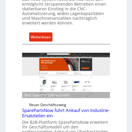
ermöglicht zerspanenden Betrieben einen
s
skalierbaren Einstieg in die CNC-
t
Automatisierung, wobei Lagerkapazitäten
s
und Maschinenanzahlen nachträglich
c
erweitert werden können.
h
u
:
Weiterlesen
t
C
z
e
f
l
ü
l
r
r
i
o
n
e
d
n
i
t
Bild: SparePartsNow GmbH
r
w
e
Neuer Geschäftszweig
i
k
SparePartsNow führt Ankauf von Industrie-
c
Ersatzteilen ein
t
k
e
Die B2B-Plattform SparePartsNow erweitert
e
ihr Geschäftsmodell um den
A
l
professionellen Ankauf von Überbeständen,