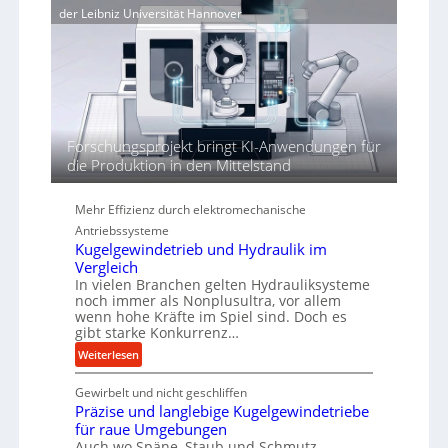
e
e
der Leibniz Universität Hannover
j
r
r
a
t
h
h
ö
r
h
e
n
d
Forschungsprojekt bringt KI-Anwendungen für
i
die Produktion in den Mittelstand
e
P
Mehr Effizienz durch elektromechanische
e
Antriebssysteme
r
Kugelgewindetrieb und Hydraulik im
f
Vergleich
o
In vielen Branchen gelten Hydrauliksysteme
r
noch immer als Nonplusultra, vor allem
m
wenn hohe Kräfte im Spiel sind. Doch es
gibt starke Konkurrenz…
a
n
:
Weiterlesen
c
K
e
Gewirbelt und nicht geschliffen
u
b
Präzise und langlebige Kugelgewindetriebe
g
e
für raue Umgebungen
e
Auch wo Späne, Staub und Schmutz
i