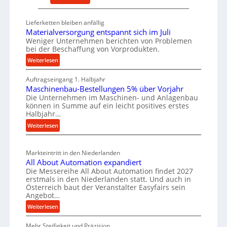
r
l
D
s
t
e
a
Lieferketten bleiben anfällig
i
u
Materialversorgung entspannt sich im Juli
t
g
t
Weniger Unternehmen berichten von Problemen
z
e
bei der Beschaffung von Vorprodukten.
s
t
W
c
:
Weiterlesen
e
e
M
h
i
r
Auftragseingang 1. Halbjahr
a
e
l
k
Maschinenbau-Bestellungen 5% über Vorjahr
t
W
e
Die Unternehmen im Maschinen- und Anlagenbau
z
e
i
können in Summe auf ein leicht positives erstes
n
e
r
r
Halbjahr…
e
i
u
t
:
Weiterlesen
a
i
g
s
M
l
n
b
a
c
v
a
Markteintritt in den Niederlanden
s
h
e
u
All About Automation expandiert
c
a
r
Die Messereihe All About Automation findet 2027
p
h
s
f
erstmals in den Niederlanden statt. Und auch in
r
i
o
Österreich baut der Veranstalter Easyfairs sein
t
n
o
Angebot…
r
z
e
z
g
:
Weiterlesen
e
n
u
e
A
i
b
n
s
Mehr Steifigkeit und Präzision
l