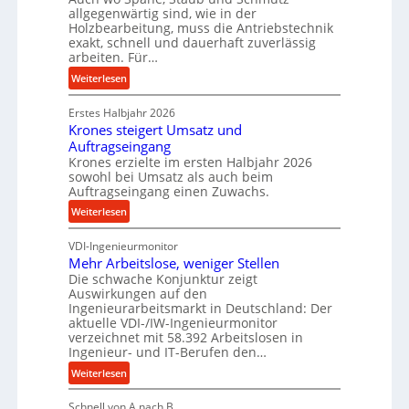
l
allgegenwärtig sind, wie in der
m
g
Holzbearbeitung, muss die Antriebstechnik
D
e
exakt, schnell und dauerhaft zuverlässig
r
w
arbeiten. Für…
ü
i
:
Weiterlesen
c
n
P
k
d
Erstes Halbjahr 2026
r
p
e
Krones steigert Umsatz und
ä
r
t
Auftragseingang
z
o
r
Krones erzielte im ersten Halbjahr 2026
i
z
i
sowohl bei Umsatz als auch beim
s
Auftragseingang einen Zuwachs.
e
e
e
s
b
:
Weiterlesen
u
s
u
K
n
n
VDI-Ingenieurmonitor
r
d
d
Mehr Arbeitslose, weniger Stellen
o
l
Die schwache Konjunktur zeigt
H
n
a
Auswirkungen auf den
y
e
n
Ingenieurarbeitsmarkt in Deutschland: Der
d
s
g
aktuelle VDI-/IW-Ingenieurmonitor
r
s
verzeichnet mit 58.392 Arbeitslosen in
l
a
t
Ingenieur- und IT-Berufen den…
e
u
e
:
b
Weiterlesen
l
i
M
i
i
g
Schnell von A nach B
e
g