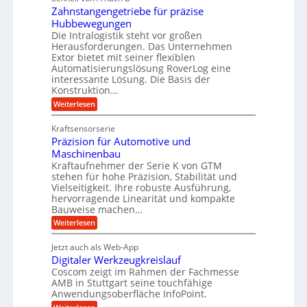
k
e
Zahnstangengetriebe für präzise
h
e
i
r
Hubbewegungen
r
K
m
t
Die Intralogistik steht vor großen
A
u
Herausforderungen. Das Unternehmen
V
U
r
g
Extor bietet mit seiner flexiblen
e
m
b
e
Automatisierungslösung RoverLog eine
r
s
e
l
interessante Lösung. Die Basis der
g
a
Konstruktion…
i
g
l
t
t
e
:
Weiterlesen
e
z
Z
s
w
a
i
u
Kraftsensorserie
l
i
h
c
n
Präzision für Automotive und
o
n
n
h
d
s
Maschinenbau
s
d
t
A
Kraftaufnehmer der Serie K von GTM
e
e
a
stehen für hohe Präzision, Stabilität und
u
n
,
t
Vielseitigkeit. Ihre robuste Ausführung,
g
f
w
r
hervorragende Linearität und kompakte
e
t
e
i
Bauweise machen…
n
r
g
n
e
:
Weiterlesen
e
a
P
i
b
t
r
g
g
e
Jetzt auch als Web-App
r
ä
s
i
e
f
Digitaler Werkzeugkreislauf
z
e
e
i
Coscom zeigt im Rahmen der Fachmesse
r
ü
b
s
i
AMB in Stuttgart seine touchfähige
S
r
e
i
Anwendungsoberfläche InfoPoint.
n
f
t
r
o
ü
:
g