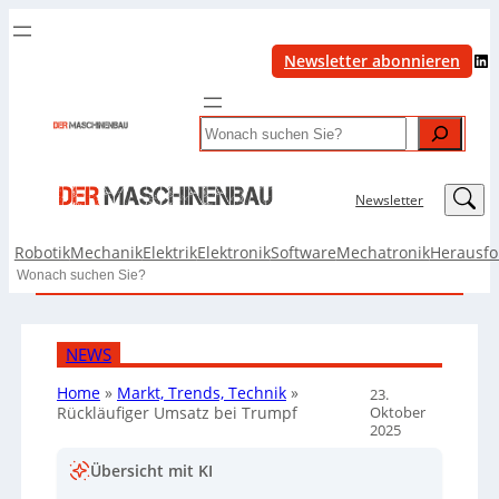
LinkedIn
Newsletter abonnieren
Search
LinkedIn
Newsletter
Robotik
Mechanik
Elektrik
Elektronik
Software
Mechatronik
Herausf
Search
NEWS
Home
»
Markt, Trends, Technik
»
23.
Oktober
Rückläufiger Umsatz bei Trumpf
2025
Übersicht mit KI