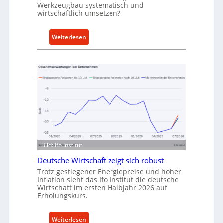
t
Werkzeugbau systematisch und
wirtschaftlich umsetzen?
A
n
k
:
Weiterlesen
a
M
u
e
f
t
v
h
o
o
n
d
I
e
n
n
d
f
u
ü
Bild: Ifo Institut
s
r
Deutsche Wirtschaft zeigt sich robust
t
n
r
Trotz gestiegener Energiepreise und hoher
a
Inflation sieht das Ifo Institut die deutsche
i
c
Wirtschaft im ersten Halbjahr 2026 auf
e
h
Erholungskurs.
-
h
E
a
:
Weiterlesen