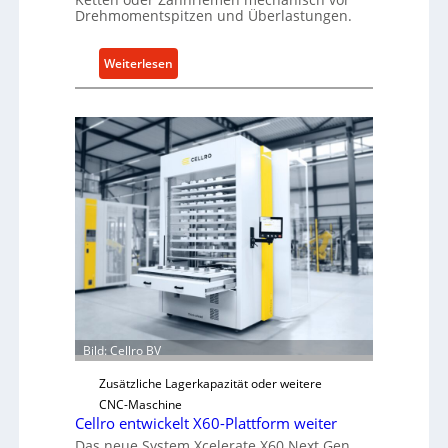
Drehmomentspitzen und Überlastungen.
:
Weiterlesen
M
e
c
h
a
n
i
s
c
h
e
r
Ü
Bild: Cellro BV
b
e
Zusätzliche Lagerkapazität oder weitere
r
CNC-Maschine
l
Cellro entwickelt X60-Plattform weiter
a
Das neue System Xcelerate X60 Next Gen