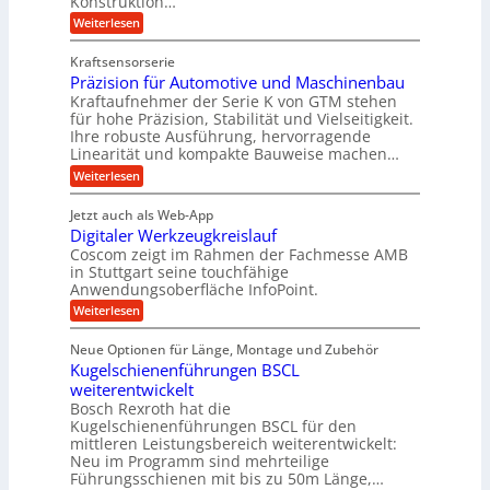
Konstruktion…
r
a
l
t
:
Weiterlesen
g
t
g
Z
s
l
a
z
e
Kraftsensorserie
l
h
e
u
w
Präzision für Automotive und Maschinenbau
o
n
i
n
s
Kraftaufnehmer der Serie K von GTM stehen
i
s
c
t
d
für hohe Präzision, Stabilität und Vielseitigkeit.
n
e
a
h
Ihre robuste Ausführung, hervorragende
A
d
n
,
Linearität und kompakte Bauweise machen…
u
g
e
w
:
e
Weiterlesen
f
t
e
P
n
t
r
r
g
n
Jetzt auch als Web-App
r
ä
e
i
i
Digitaler Werkzeugkreislauf
z
t
a
e
g
i
r
Coscom zeigt im Rahmen der Fachmesse AMB
g
b
s
i
in Stuttgart seine touchfähige
e
s
i
e
e
Anwendungsoberfläche InfoPoint.
r
o
b
e
f
:
Weiterlesen
S
n
e
i
D
f
ü
f
t
i
ü
ü
n
Neue Optionen für Länge, Montage und Zubehör
r
e
g
r
r
g
Kugelschienenführungen BSCL
r
i
A
l
p
a
t
weiterentwickelt
u
r
a
l
a
t
ä
n
Bosch Rexroth hat die
u
e
l
o
z
Kugelschienenführungen BSCL für den
g
e
e
m
i
n
mittleren Leistungsbereich weiterentwickelt:
r
o
s
U
Neu im Programm sind mehrteilige
W
t
e
m
Führungsschienen mit bis zu 50m Länge,…
e
i
H