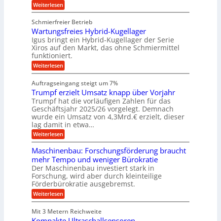
r
g
v
u
:
Weiterlesen
k
e
b
K
e
z
u
b
u
b
Schmierfreier Betrieb
e
n
e
g
u
u
d
Wartungsfreies Hybrid-Kugellager
w
e
g
M
e
l
Igus bringt ein Hybrid-Kugellager der Serie
n
k
a
g
s
Xiros auf den Markt, das ohne Schmiermittel
g
r
s
u
c
funktioniert.
e
c
e
n
h
i
h
:
g
Weiterlesen
i
n
s
i
W
e
e
l
n
a
n
n
Auftragseingang steigt um 7%
a
e
r
e
u
Trumpf erzielt Umsatz knapp über Vorjahr
n
t
n
f
b
u
Trumpf hat die vorläufigen Zahlen für das
f
a
n
ü
Geschäftsjahr 2025/26 vorgelegt. Demnach
u
g
h
wurde ein Umsatz von 4,3Mrd.€ erzielt, dieser
s
r
lag damit in etwa…
f
u
:
r
Weiterlesen
n
T
e
g
r
i
e
Maschinenbau: Forschungsförderung braucht
u
e
n
mehr Tempo und weniger Bürokratie
m
s
B
Der Maschinenbau investiert stark in
p
H
S
Forschung, wird aber durch kleinteilige
f
y
C
e
b
Förderbürokratie ausgebremst.
L
r
r
w
:
Weiterlesen
z
i
e
M
i
d
i
a
e
-
Mit 3 Metern Reichweite
t
s
l
K
e
Kompakte Ultraschallsensoren
c