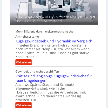
e
n
d
i
Forschungsprojekt bringt KI-Anwendungen für die
e
Produktion in den Mittelstand
P
e
Mehr Effizienz durch elektromechanische
r
Antriebssysteme
f
Kugelgewindetrieb und Hydraulik im Vergleich
o
In vielen Branchen gelten Hydrauliksysteme
r
noch immer als Nonplusultra, vor allem wenn
m
hohe Kräfte im Spiel sind. Doch es gibt starke
a
Konkurrenz…
n
:
Weiterlesen
c
K
e
Gewirbelt und nicht geschliffen
u
b
Präzise und langlebige Kugelgewindetriebe für
g
e
raue Umgebungen
e
i
Auch wo Späne, Staub und Schmutz
l
m
allgegenwärtig sind, wie in der
g
Holzbearbeitung, muss die Antriebstechnik
D
e
exakt, schnell und dauerhaft zuverlässig
r
w
arbeiten. Für…
ü
i
:
Weiterlesen
c
n