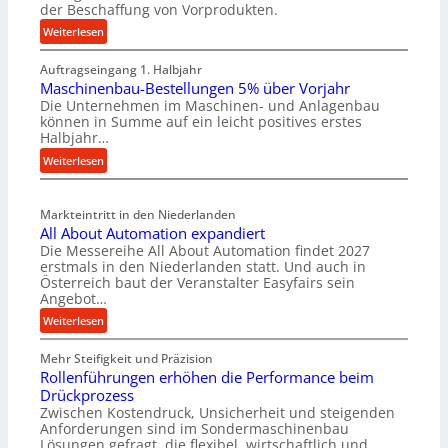
der Beschaffung von Vorprodukten.
:
Weiterlesen
M
Auftragseingang 1. Halbjahr
a
Maschinenbau-Bestellungen 5% über Vorjahr
t
Die Unternehmen im Maschinen- und Anlagenbau
e
können in Summe auf ein leicht positives erstes
r
Halbjahr…
i
:
Weiterlesen
a
M
l
a
v
Markteintritt in den Niederlanden
s
e
All About Automation expandiert
c
r
Die Messereihe All About Automation findet 2027
h
s
erstmals in den Niederlanden statt. Und auch in
i
o
Österreich baut der Veranstalter Easyfairs sein
n
Angebot…
r
e
g
:
Weiterlesen
n
u
A
b
n
Mehr Steifigkeit und Präzision
l
a
g
Rollenführungen erhöhen die Performance beim
l
u
e
Drückprozess
A
-
Zwischen Kostendruck, Unsicherheit und steigenden
n
b
B
Anforderungen sind im Sondermaschinenbau
t
o
Lösungen gefragt, die flexibel, wirtschaftlich und
e