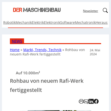
Linked
Newsletter
Robotik
Mechanik
Elektrik
Elektronik
Software
Mechatronik
Herausf
NEWS
Home
»
Markt, Trends, Technik
»
Rohbau von
24. Mai
2024
neuem Rafi-Werk fertiggestellt
Auf 10.000m²
Rohbau von neuem Rafi-Werk
fertiggestellt