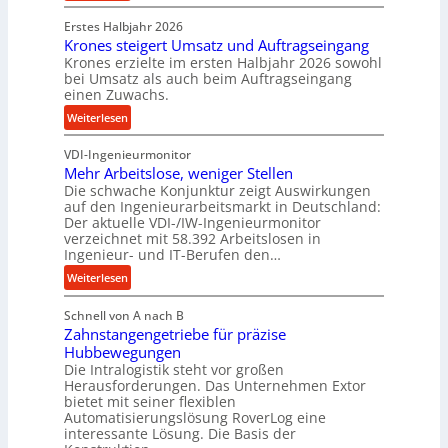
P
k
d
Erstes Halbjahr 2026
r
p
e
Krones steigert Umsatz und Auftragseingang
ä
r
t
Krones erzielte im ersten Halbjahr 2026 sowohl
z
o
r
bei Umsatz als auch beim Auftragseingang
i
z
einen Zuwachs.
i
s
e
e
:
Weiterlesen
e
s
b
K
u
s
u
VDI-Ingenieurmonitor
r
n
n
Mehr Arbeitslose, weniger Stellen
o
d
Die schwache Konjunktur zeigt Auswirkungen
d
n
l
auf den Ingenieurarbeitsmarkt in Deutschland:
H
e
a
Der aktuelle VDI-/IW-Ingenieurmonitor
y
s
n
verzeichnet mit 58.392 Arbeitslosen in
d
s
Ingenieur- und IT-Berufen den…
g
r
t
l
:
Weiterlesen
a
e
e
M
u
i
b
Schnell von A nach B
e
l
g
i
Zahnstangengetriebe für präzise
h
i
e
g
Hubbewegungen
r
k
r
Die Intralogistik steht vor großen
e
A
i
t
Herausforderungen. Das Unternehmen Extor
K
r
m
bietet mit seiner flexiblen
U
u
b
Automatisierungslösung RoverLog eine
V
m
g
e
interessante Lösung. Die Basis der
e
s
e
i