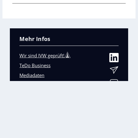
Mehr Infos
Wir sind IVW geprüft!
TeDo Business
Mediadaten
Abo-Service
Unsere weiteren Fachmagazine
+