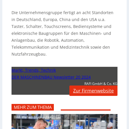
Die Unternehmensgruppe fertigt an acht Standorten
in Deutschland, Europa, China und den USA u.a.
Taster, Schalter, Touchscreens, Bediensysteme und
elektronische Baugruppen für den Maschinen- und
Anlagenbau, die Robotik, Automation,
Telekommunikation und Medizintechnik sowie den
Nutzfahrzeugbau.
Markt, Trends, Technik
DER MASCHINENBAU Newsletter 20 2024
RAFI GmbH & Co. KG
Zur Firmenwebsite
MEHR ZUM THEMA
Bild: Weber- Hydraulik GmbH