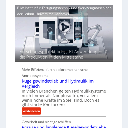
d
e
o
i
n
Bild: Institut für Fertigungstechnik und Werkzeugmaschinen
r
e
e
der Leibniz Universität Hannover
j
r
r
a
t
h
h
ö
r
h
e
n
Forschungsprojekt bringt KI-Anwendungen für
d
die Produktion in den Mittelstand
i
e
P
Mehr Effizienz durch elektromechanische
e
Antriebssysteme
r
Kugelgewindetrieb und Hydraulik im
f
Vergleich
o
In vielen Branchen gelten Hydrauliksysteme
r
noch immer als Nonplusultra, vor allem
wenn hohe Kräfte im Spiel sind. Doch es
m
gibt starke Konkurrenz…
a
n
:
Weiterlesen
c
K
e
Gewirbelt und nicht geschliffen
u
b
Präzise und langlebige Kugelgewindetriebe
g