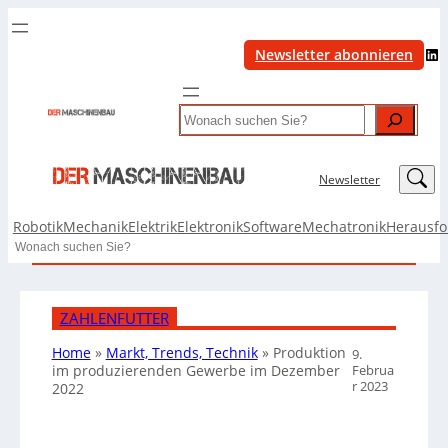
LinkedIn
Newsletter abonnieren
Search
LinkedIn
Newsletter
Robotik
Mechanik
Elektrik
Elektronik
Software
Mechatronik
Herausf
Search
ZAHLENFUTTER
Home
»
Markt, Trends, Technik
»
Produktion
9.
Februa
im produzierenden Gewerbe im Dezember
r 2023
2022