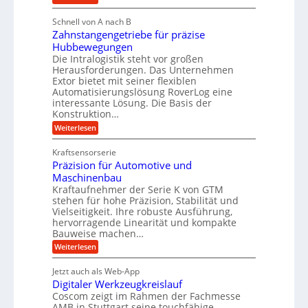
l
i
M
i
i
g
Schnell von A nach B
e
g
k
e
Zahnstangengetriebe für präzise
h
e
i
r
Hubbewegungen
r
K
m
t
Die Intralogistik steht vor großen
A
u
Herausforderungen. Das Unternehmen
V
U
r
g
Extor bietet mit seiner flexiblen
e
m
b
e
Automatisierungslösung RoverLog eine
r
s
e
l
interessante Lösung. Die Basis der
g
a
Konstruktion…
i
g
l
t
t
e
:
Weiterlesen
e
z
Z
s
w
a
i
u
Kraftsensorserie
l
i
h
c
n
Präzision für Automotive und
o
n
n
h
d
s
Maschinenbau
s
d
t
A
Kraftaufnehmer der Serie K von GTM
e
e
a
stehen für hohe Präzision, Stabilität und
u
n
,
t
Vielseitigkeit. Ihre robuste Ausführung,
g
f
w
r
hervorragende Linearität und kompakte
e
t
e
i
Bauweise machen…
n
r
g
n
e
:
Weiterlesen
e
a
P
i
b
t
r
g
g
e
Jetzt auch als Web-App
r
ä
s
i
e
f
Digitaler Werkzeugkreislauf
z
e
e
i
Coscom zeigt im Rahmen der Fachmesse
r
ü
b
s
i
AMB in Stuttgart seine touchfähige