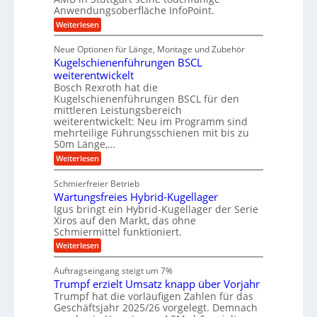
S
r
e
i
Anwendungsoberfläche InfoPoint.
n
f
t
r
o
ü
:
g
Weiterlesen
n
e
a
r
D
f
a
l
u
p
i
ü
Neue Optionen für Länge, Montage und Zubehör
n
r
g
l
e
r
ä
Kugelschienenführungen BSCL
i
g
A
e
U
z
t
weiterentwickelt
u
i
n
m
a
t
Bosch Rexroth hat die
s
l
o
g
Kugelschienenführungen BSCL für den
e
e
m
e
mittleren Leistungsbereich
H
r
o
weiterentwickelt: Neu im Programm sind
u
b
W
t
b
mehrteilige Führungsschienen mit bis zu
e
i
u
b
r
50m Länge,…
v
n
e
k
e
:
Weiterlesen
w
z
g
u
K
e
e
n
e
u
g
u
Schmierfreier Betrieb
d
g
n
u
g
M
Wartungsfreies Hybrid-Kugellager
e
n
k
a
l
Igus bringt ein Hybrid-Kugellager der Serie
g
r
s
s
Xiros auf den Markt, das ohne
e
e
c
c
n
Schmiermittel funktioniert.
i
h
h
s
i
:
Weiterlesen
i
l
n
W
e
a
e
a
n
Auftragseingang steigt um 7%
u
n
r
e
f
Trumpf erzielt Umsatz knapp über Vorjahr
b
t
n
a
u
Trumpf hat die vorläufigen Zahlen für das
f
u
n
ü
Geschäftsjahr 2025/26 vorgelegt. Demnach
g
h