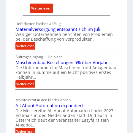
E
a
:
Weiterlesen
r
l
D
s
t
e
a
Lieferketten bleiben anfällig
i
u
Materialversorgung entspannt sich im Juli
t
g
t
Weniger Unternehmen berichten von Problemen
z
e
bei der Beschaffung von Vorprodukten.
s
t
W
c
:
Weiterlesen
e
e
M
h
i
r
Auftragseingang 1. Halbjahr
a
e
l
k
Maschinenbau-Bestellungen 5% über Vorjahr
t
W
e
Die Unternehmen im Maschinen- und Anlagenbau
z
e
i
können in Summe auf ein leicht positives erstes
n
r
e
r
Halbjahr…
e
i
u
t
:
Weiterlesen
a
i
g
s
M
l
n
b
a
c
v
a
Markteintritt in den Niederlanden
s
h
e
All About Automation expandiert
u
c
a
r
Die Messereihe All About Automation findet 2027
p
h
s
f
erstmals in den Niederlanden statt. Und auch in
i
r
o
Österreich baut der Veranstalter Easyfairs sein
t
n
o
Angebot…
r
z
e
z
g
:
Weiterlesen
e