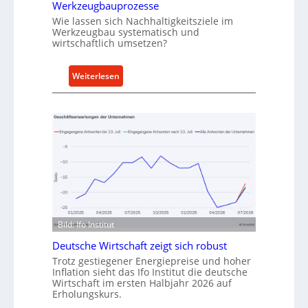
r
h
Werkzeugbauprozesse
r
Wie lassen sich Nachhaltigkeitsziele im
t
Werkzeugbau systematisch und
wirtschaftlich umsetzen?
A
n
k
:
Weiterlesen
a
M
u
e
f
t
v
h
o
o
n
d
I
e
n
n
d
f
u
ü
Bild: Ifo Institut
s
r
Deutsche Wirtschaft zeigt sich robust
t
n
Trotz gestiegener Energiepreise und hoher
r
a
Inflation sieht das Ifo Institut die deutsche
i
c
Wirtschaft im ersten Halbjahr 2026 auf
e
h
Erholungskurs.
-
h