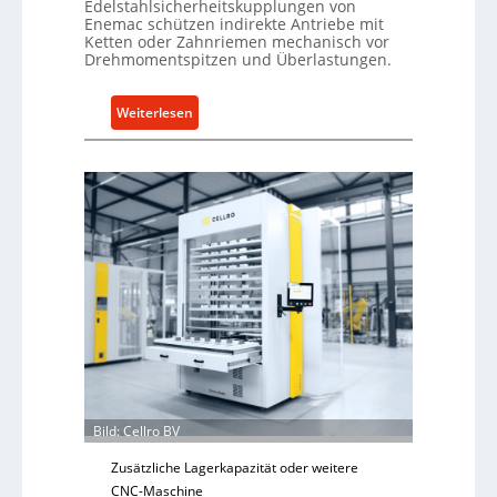
Edelstahlsicherheitskupplungen von
Enemac schützen indirekte Antriebe mit
Ketten oder Zahnriemen mechanisch vor
Drehmomentspitzen und Überlastungen.
:
Weiterlesen
M
e
c
h
a
n
i
s
c
h
e
r
Ü
Bild: Cellro BV
b
e
Zusätzliche Lagerkapazität oder weitere
r
CNC-Maschine