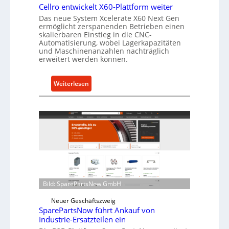
l
Cellro entwickelt X60-Plattform weiter
a
Das neue System Xcelerate X60 Next Gen
ermöglicht zerspanenden Betrieben einen
s
skalierbaren Einstieg in die CNC-
t
Automatisierung, wobei Lagerkapazitäten
s
und Maschinenanzahlen nachträglich
erweitert werden können.
c
h
u
:
Weiterlesen
t
C
z
e
f
l
ü
l
r
r
i
o
n
e
d
n
i
t
Bild: SparePartsNow GmbH
r
w
e
Neuer Geschäftszweig
i
k
SparePartsNow führt Ankauf von
c
Industrie-Ersatzteilen ein
t
k