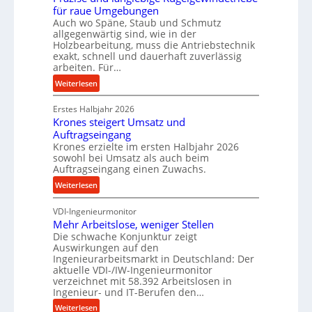
für raue Umgebungen
e
e
Auch wo Späne, Staub und Schmutz
i
l
allgegenwärtig sind, wie in der
m
g
Holzbearbeitung, muss die Antriebstechnik
D
e
exakt, schnell und dauerhaft zuverlässig
r
w
arbeiten. Für…
ü
i
:
Weiterlesen
c
n
P
k
d
Erstes Halbjahr 2026
r
p
e
Krones steigert Umsatz und
ä
r
t
Auftragseingang
z
o
r
Krones erzielte im ersten Halbjahr 2026
i
z
i
sowohl bei Umsatz als auch beim
s
Auftragseingang einen Zuwachs.
e
e
e
s
b
:
Weiterlesen
u
s
u
K
n
n
VDI-Ingenieurmonitor
r
d
d
Mehr Arbeitslose, weniger Stellen
o
l
Die schwache Konjunktur zeigt
H
n
a
Auswirkungen auf den
y
e
n
Ingenieurarbeitsmarkt in Deutschland: Der
d
s
g
aktuelle VDI-/IW-Ingenieurmonitor
r
s
verzeichnet mit 58.392 Arbeitslosen in
l
a
t
Ingenieur- und IT-Berufen den…
e
u
e
:
b
Weiterlesen