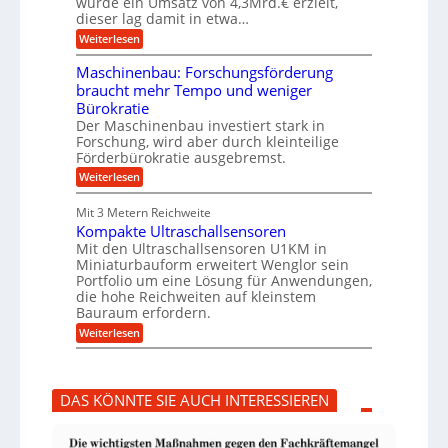
wurde ein Umsatz von 4,3Mrd.€ erzielt,
s
r
dieser lag damit in etwa…
f
u
:
r
Weiterlesen
n
T
e
g
r
i
e
Maschinenbau: Forschungsförderung
u
e
n
braucht mehr Tempo und weniger
m
s
B
Bürokratie
p
H
S
f
y
Der Maschinenbau investiert stark in
C
e
b
L
Forschung, wird aber durch kleinteilige
r
r
w
Förderbürokratie ausgebremst.
z
i
e
:
Weiterlesen
i
d
i
M
e
-
t
a
l
K
e
Mit 3 Metern Reichweite
s
t
u
r
Kompakte Ultraschallsensoren
c
U
g
e
h
Mit den Ultraschallsensoren U1KM in
m
e
n
i
s
l
Miniaturbauform erweitert Wenglor sein
t
n
a
l
Portfolio um eine Lösung für Anwendungen,
w
e
t
a
i
die hohe Reichweiten auf kleinstem
n
z
g
c
Bauraum erfordern.
b
k
e
k
a
:
n
r
Weiterlesen
e
u
K
a
l
:
o
p
t
F
m
p
o
p
ü
DAS KÖNNTE SIE AUCH INTERESSIEREN
r
a
b
s
k
e
c
t
r
h
e
V