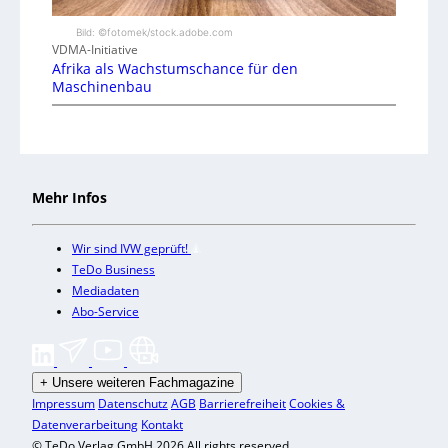
Bild: ©fotomek/stock.adobe.com
VDMA-Initiative
Afrika als Wachstumschance für den
Maschinenbau
Mehr Infos
Wir sind IVW geprüft!
TeDo Business
Mediadaten
Abo-Service
+
Unsere weiteren Fachmagazine
Impressum
Datenschutz
AGB
Barrierefreiheit
Cookies &
Datenverarbeitung
Kontakt
© TeDo Verlag GmbH 2026 All rights reserved.