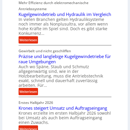
Mehr Effizienz durch elektromechanische
r
Antriebssysteme
f
Kugelgewindetrieb und Hydraulik im Vergleich
o
In vielen Branchen gelten Hydrauliksysteme
r
noch immer als Nonplusultra, vor allem wenn
m
hohe Kräfte im Spiel sind. Doch es gibt starke
a
Konkurrenz…
n
:
Weiterlesen
c
K
e
Gewirbelt und nicht geschliffen
u
b
Präzise und langlebige Kugelgewindetriebe für
g
e
raue Umgebungen
e
i
Auch wo Späne, Staub und Schmutz
l
m
allgegenwärtig sind, wie in der
g
Holzbearbeitung, muss die Antriebstechnik
D
e
exakt, schnell und dauerhaft zuverlässig
r
w
arbeiten. Für…
ü
i
:
Weiterlesen
c
n
P
k
d
Erstes Halbjahr 2026
r
p
e
Krones steigert Umsatz und Auftragseingang
ä
r
t
Krones erzielte im ersten Halbjahr 2026 sowohl
z
o
r
bei Umsatz als auch beim Auftragseingang
i
z
einen Zuwachs.
i
s
e
e
:
Weiterlesen
e