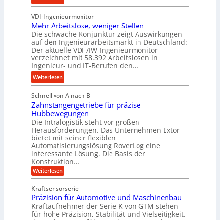
s
b
K
u
s
u
VDI-Ingenieurmonitor
r
n
n
Mehr Arbeitslose, weniger Stellen
o
d
Die schwache Konjunktur zeigt Auswirkungen
d
n
l
auf den Ingenieurarbeitsmarkt in Deutschland:
H
e
a
Der aktuelle VDI-/IW-Ingenieurmonitor
y
s
n
verzeichnet mit 58.392 Arbeitslosen in
d
s
Ingenieur- und IT-Berufen den…
g
r
t
l
:
Weiterlesen
a
e
e
M
u
i
b
Schnell von A nach B
e
l
g
i
Zahnstangengetriebe für präzise
h
i
e
g
Hubbewegungen
r
k
r
Die Intralogistik steht vor großen
e
A
i
t
Herausforderungen. Das Unternehmen Extor
K
r
m
bietet mit seiner flexiblen
U
u
b
Automatisierungslösung RoverLog eine
V
m
g
e
interessante Lösung. Die Basis der
e
s
e
Konstruktion…
i
r
a
l
t
:
Weiterlesen
g
t
g
Z
s
l
a
z
e
Kraftsensorserie
l
h
e
u
w
Präzision für Automotive und Maschinenbau
o
n
i
n
s
Kraftaufnehmer der Serie K von GTM stehen
i
s
c
t
d
für hohe Präzision, Stabilität und Vielseitigkeit.
n
e
a