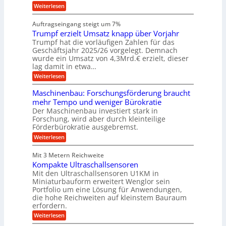
i
h
:
g
Weiterlesen
i
n
s
i
W
e
e
l
n
a
n
n
Auftragseingang steigt um 7%
a
e
r
e
u
Trumpf erzielt Umsatz knapp über Vorjahr
n
t
n
f
b
u
Trumpf hat die vorläufigen Zahlen für das
f
a
n
ü
Geschäftsjahr 2025/26 vorgelegt. Demnach
u
g
h
wurde ein Umsatz von 4,3Mrd.€ erzielt, dieser
s
r
lag damit in etwa…
f
u
:
r
Weiterlesen
n
T
e
g
r
i
e
Maschinenbau: Forschungsförderung braucht
u
e
n
mehr Tempo und weniger Bürokratie
m
s
B
Der Maschinenbau investiert stark in
p
H
S
Forschung, wird aber durch kleinteilige
f
y
C
e
b
Förderbürokratie ausgebremst.
L
r
r
w
:
Weiterlesen
z
i
e
M
i
d
i
a
e
-
Mit 3 Metern Reichweite
t
s
l
K
e
Kompakte Ultraschallsensoren
c
t
u
r
h
Mit den Ultraschallsensoren U1KM in
U
g
e
i
Miniaturbauform erweitert Wenglor sein
m
e
n
n
Portfolio um eine Lösung für Anwendungen,
s
l
t
e
a
l
die hohe Reichweiten auf kleinstem Bauraum
w
n
t
a
erfordern.
i
b
z
g
c
a
:
Weiterlesen
k
e
k
u
K
n
r
e