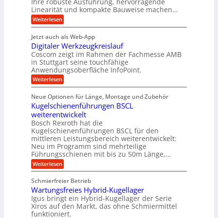
h
Ihre robuste Ausführung, hervorragende
A
d
n
,
Linearität und kompakte Bauweise machen…
u
g
e
w
:
e
Weiterlesen
f
t
e
P
n
t
r
r
g
n
Jetzt auch als Web-App
r
ä
e
i
i
Digitaler Werkzeugkreislauf
z
t
a
e
g
i
r
Coscom zeigt im Rahmen der Fachmesse AMB
g
b
s
i
in Stuttgart seine touchfähige
e
s
i
e
e
Anwendungsoberfläche InfoPoint.
r
o
b
e
f
:
Weiterlesen
S
n
e
i
D
f
ü
f
t
i
ü
ü
n
Neue Optionen für Länge, Montage und Zubehör
r
e
g
r
r
g
Kugelschienenführungen BSCL
r
i
A
l
p
a
t
weiterentwickelt
u
r
a
l
a
t
ä
n
Bosch Rexroth hat die
u
e
l
o
z
Kugelschienenführungen BSCL für den
g
e
e
m
i
n
mittleren Leistungsbereich weiterentwickelt:
r
o
s
U
Neu im Programm sind mehrteilige
W
t
e
m
Führungsschienen mit bis zu 50m Länge,…
e
i
H
r
g
v
u
:
Weiterlesen
k
e
b
K
e
z
u
b
u
b
Schmierfreier Betrieb
e
n
e
g
u
u
d
Wartungsfreies Hybrid-Kugellager
w
e
g
M
e
l
Igus bringt ein Hybrid-Kugellager der Serie
n
k
a
g
s
Xiros auf den Markt, das ohne Schmiermittel
g
r
s
u
c
funktioniert.
e
c
e
n
h