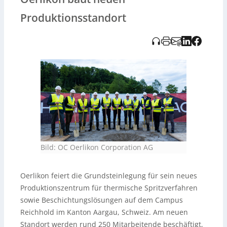
Luft- und Raumfahrt sowie allgemeine Industrie
unterstützen. Baubeginn ist für Q2 2025 geplant, die
Produktionsstandort
Fertigstellung für Q4 2026, die Inbetriebnahme für Q1
2027. Ein Highlight ist ein
Prüfstand für
Turbinenkomponenten
; zudem werden dort neue
thermische Spritz- und laserbasierte Technologien
entwickelt.
Bild: OC Oerlikon Corporation AG
Oerlikon feiert die Grundsteinlegung für sein neues
Produktionszentrum für thermische Spritzverfahren
sowie Beschichtungslösungen auf dem Campus
Reichhold im Kanton Aargau, Schweiz. Am neuen
Standort werden rund 250 Mitarbeitende beschäftigt,