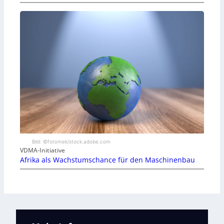
Bild: ©fotomek/stock.adobe.com
VDMA-Initiative
Afrika als Wachstumschance für den Maschinenbau