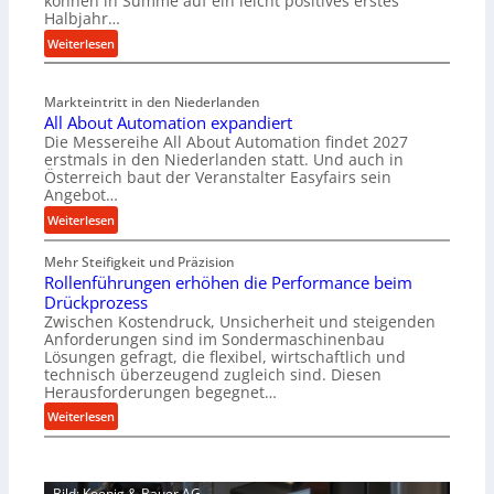
können in Summe auf ein leicht positives erstes
r
Halbjahr…
i
:
Weiterlesen
a
M
l
a
v
Markteintritt in den Niederlanden
s
e
All About Automation expandiert
c
r
Die Messereihe All About Automation findet 2027
h
s
erstmals in den Niederlanden statt. Und auch in
i
o
Österreich baut der Veranstalter Easyfairs sein
n
Angebot…
r
e
g
:
Weiterlesen
n
u
A
b
n
Mehr Steifigkeit und Präzision
l
a
g
Rollenführungen erhöhen die Performance beim
l
u
e
Drückprozess
A
-
Zwischen Kostendruck, Unsicherheit und steigenden
n
b
B
Anforderungen sind im Sondermaschinenbau
t
o
Lösungen gefragt, die flexibel, wirtschaftlich und
e
s
u
technisch überzeugend zugleich sind. Diesen
s
p
t
Herausforderungen begegnet…
t
a
A
:
Weiterlesen
e
n
u
R
l
n
t
o
l
t
o
l
u
s
m
Bild: Koenig & Bauer AG