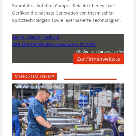
Raumfahrt. Auf dem Campus Reichhold entwickelt
Oerlikon die nächste Generation von thermischen
Spritztechnologien sowie laserbasierte Technologien.
Markt, Trends, Technik
DER MASCHINENBAU Newsletter 21 2025
OC Oerlikon Corporation AG
Zur Firmenwebsite
MEHR ZUM THEMA
Bild: Weber- Hydraulik GmbH