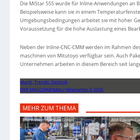
Die MiStar 555 wurde für Inline-Anwendungen an B
Beispielsweise kann sie in einem Temperaturfenste
Umgebungsbedingungen arbeitet sie mit hoher Ges
Voraussetzung für die hohe Auslastung eines Bea
Neben der Inline-CNC-CMM werden im Rahmen des
maschinen von Mitutoyo verfügbar sein. Auch Pake
Unternehmen arbeiten in diesem Bereich seit la
Markt, Trends, Technik
DER MASCHINENBAU Newsletter 6 2026
MEHR ZUM THEMA
Bild: Weber- Hydraulik GmbH
Bild: Coscom C