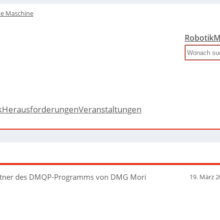
te Maschine
Robotik
M
Search
k
Herausforderungen
Veranstaltungen
Partner des DMQP-Programms von DMG Mori
19. März 