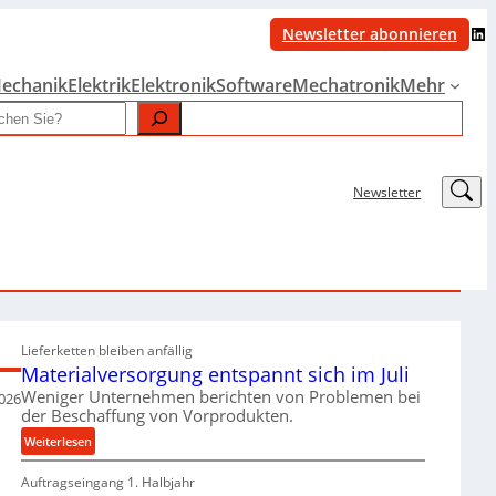
LinkedIn
Newsletter abonnieren
echanik
Elektrik
Elektronik
Software
Mechatronik
Mehr
LinkedIn
Newsletter
Lieferketten bleiben anfällig
Materialversorgung entspannt sich im Juli
Weniger Unternehmen berichten von Problemen bei
2026
der Beschaffung von Vorprodukten.
:
Weiterlesen
M
Auftragseingang 1. Halbjahr
a