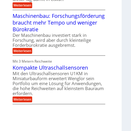
e
i
:
Weiterlesen
n
e
T
B
s
r
Maschinenbau: Forschungsförderung
S
H
u
C
y
braucht mehr Tempo und weniger
m
L
b
p
w
Bürokratie
r
f
e
i
e
Der Maschinenbau investiert stark in
i
d
r
t
Forschung, wird aber durch kleinteilige
-
z
e
Förderbürokratie ausgebremst.
K
i
r
u
e
:
Weiterlesen
e
g
l
M
n
e
t
a
t
Mit 3 Metern Reichweite
l
U
s
w
l
m
Kompakte Ultraschallsensoren
c
i
a
s
h
c
Mit den Ultraschallsensoren U1KM in
g
a
i
k
e
Miniaturbauform erweitert Wenglor sein
t
n
e
r
z
Portfolio um eine Lösung für Anwendungen,
e
l
k
n
die hohe Reichweiten auf kleinstem Bauraum
t
n
b
erfordern.
a
a
:
p
Weiterlesen
u
K
p
:
o
ü
F
m
b
o
p
e
r
a
r
s
k
V
c
t
o
h