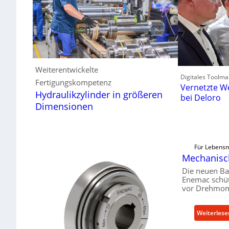
Weiterentwickelte
Digitales Toolma
Fertigungskompetenz
Vernetzte W
Hydraulikzylinder in größeren
bei Deloro
Dimensionen
Für Lebensm
Mechanisch
Die neuen Ba
Enemac schüt
vor Drehmom
Weiterlese