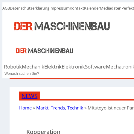
AGB
Datenschutzerklärung
Impressum
Kontakt
Kalender
Mediadaten
Perfek
Robotik
Mechanik
Elektrik
Elektronik
Software
Mechatroni
Search
NEWS
Home
»
Markt, Trends, Technik
»
Mitutoyo ist neuer 
Kooperation