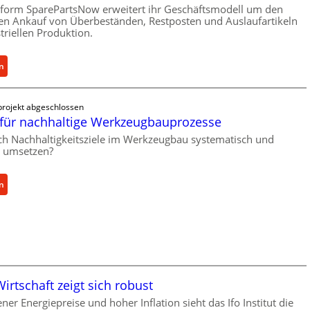
h
n
tform SparePartsNow erweitert ihr Geschäftsmodell um den
u
len Ankauf von Überbeständen, Restposten und Auslaufartikeln
t
t
triellen Produktion.
w
z
i
f
c
:
n
ü
k
S
r
e
p
i
rojekt abgeschlossen
l
a
n
für nachhaltige Werkzeugbauprozesse
t
r
d
X
e
ich Nachhaltigkeitsziele im Werkzeugbau systematisch und
i
h umsetzen?
6
P
r
0
a
e
-
r
:
n
k
P
t
M
t
l
s
e
e
a
N
t
A
t
o
h
n
t
w
o
t
f
f
d
r
irtschaft zeigt sich robust
o
ü
e
i
r
h
n
ener Energiepreise und hoher Inflation sieht das Ifo Institut die
e