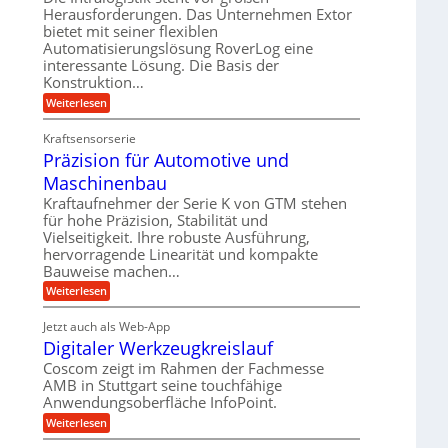
e
r
m
Herausforderungen. Das Unternehmen Extor
l
l
b
bietet mit seiner flexiblen
s
e
g
Automatisierungslösung RoverLog eine
e
a
i
e
interessante Lösung. Die Basis der
i
t
c
w
Konstruktion…
t
z
h
i
:
Weiterlesen
s
u
Z
n
l
n
a
d
Kraftsensorserie
o
h
d
Präzision für Automotive und
e
n
s
A
s
t
Maschinenbau
e
u
t
r
,
a
Kraftaufnehmer der Serie K von GTM stehen
f
i
n
w
für hohe Präzision, Stabilität und
t
g
e
Vielseitigkeit. Ihre robuste Ausführung,
e
r
e
b
hervorragende Linearität und kompakte
n
n
a
Bauweise machen…
e
g
i
g
e
f
:
Weiterlesen
g
s
t
P
ü
r
e
e
r
i
Jetzt auch als Web-App
r
r
ä
i
e
Digitaler Werkzeugkreislauf
r
z
S
n
b
i
a
Coscom zeigt im Rahmen der Fachmesse
e
t
g
s
f
AMB in Stuttgart seine touchfähige
u
i
e
a
ü
Anwendungsoberfläche InfoPoint.
o
e
l
r
n
n
:
U
Weiterlesen
p
l
g
f
D
r
m
ü
e