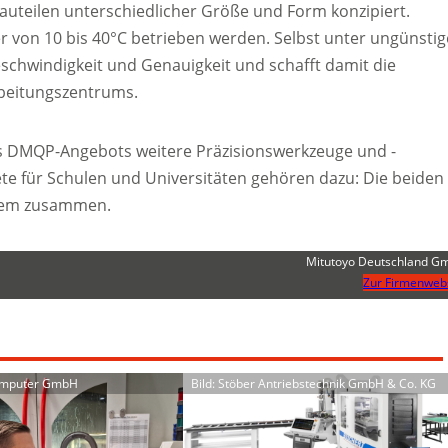
auteilen unterschiedlicher Größe und Form konzipiert.
r von 10 bis 40°C betrieben werden. Selbst unter ungünsti
chwindigkeit und Genauigkeit und schafft damit die
rbeitungszentrums.
 DMQP-Angebots weitere Präzisionswerkzeuge und -
te für Schulen und Universitäten gehören dazu: Die beiden
ngem zusammen.
Mitutoyo Deutschland G
Zur Firmenweb
omputer GmbH
Bild: Stöber Antriebstechnik GmbH & Co. KG