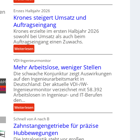
e
r
P
t
o
Erstes Halbjahr 2026
r
gen
r
z
Krones steigert Umsatz und
ä
i
e
z
Auftragseingang
e
s
i
Krones erzielte im ersten Halbjahr 2026
b
s
s
sowohl bei Umsatz als auch beim
u
e
Auftragseingang einen Zuwachs.
n
u
:
Weiterlesen
d
n
K
H
d
VDI-Ingenieurmonitor
r
y
l
Mehr Arbeitslose, weniger Stellen
o
d
a
n
Die schwache Konjunktur zeigt Auswirkungen
r
n
auf den Ingenieurarbeitsmarkt in
e
a
mbH
g
Deutschland: Der aktuelle VDI-/IW-
s
u
l
site
Ingenieurmonitor verzeichnet mit 58.392
s
l
e
Arbeitslosen in Ingenieur- und IT-Berufen
t
i
den…
b
e
k
i
:
Weiterlesen
i
i
g
M
g
m
e
Schnell von A nach B
e
e
V
K
Zahnstangengetriebe für präzise
h
r
e
u
r
t
Hubbewegungen
r
g
A
U
Die Intralogistik steht vor großen
g