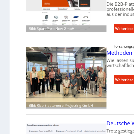
Die B2B-Plat
professionel
aus der indus
Weiterlese
Bild: SparePartsNow GmbH
Forschungsp
Methoden 
Wie lassen s
wirtschaftlic
Weiterlese
Bild: Rico Elastomere Projecting GmbH
Deutsche W
Trotz gestieg