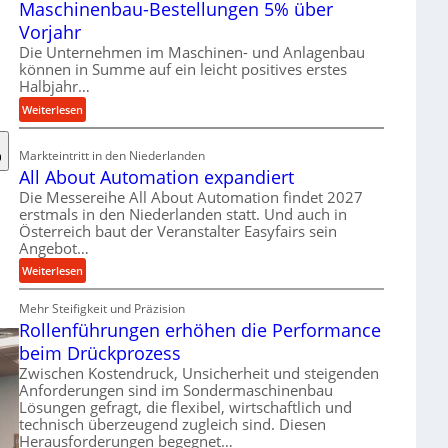
Maschinenbau-Bestellungen 5% über
t
e
Vorjahr
r
Die Unternehmen im Maschinen- und Anlagenbau
i
können in Summe auf ein leicht positives erstes
a
Halbjahr…
l
:
Weiterlesen
v
M
e
a
Markteintritt in den Niederlanden
r
s
All About Automation expandiert
s
c
Die Messereihe All About Automation findet 2027
o
h
erstmals in den Niederlanden statt. Und auch in
r
i
Österreich baut der Veranstalter Easyfairs sein
g
n
Angebot…
u
e
:
Weiterlesen
n
n
A
g
b
Mehr Steifigkeit und Präzision
l
e
a
Rollenführungen erhöhen die Performance
l
n
u
A
t
beim Drückprozess
-
b
s
Zwischen Kostendruck, Unsicherheit und steigenden
B
o
p
Anforderungen sind im Sondermaschinenbau
e
u
Lösungen gefragt, die flexibel, wirtschaftlich und
a
s
technisch überzeugend zugleich sind. Diesen
t
n
t
Herausforderungen begegnet…
A
n