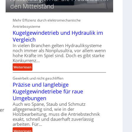
d
den Mittelstand
i
e
P
Mehr Effizienz durch elektromechanische
e
Antriebssysteme
r
Kugelgewindetrieb und Hydraulik im
f
Vergleich
o
In vielen Branchen gelten Hydrauliksysteme
r
noch immer als Nonplusultra, vor allem wenn
m
hohe Kräfte im Spiel sind. Doch es gibt starke
a
Konkurrenz…
n
:
Weiterlesen
c
K
e
Gewirbelt und nicht geschliffen
u
b
Präzise und langlebige
g
e
e
Kugelgewindetriebe für raue
i
l
m
Umgebungen
g
D
Auch wo Späne, Staub und Schmutz
e
r
allgegenwärtig sind, wie in der
er
w
ü
Holzbearbeitung, muss die Antriebstechnik
i
exakt, schnell und dauerhaft zuverlässig
c
n
arbeiten. Für…
k
d
p
:
Weiterlesen