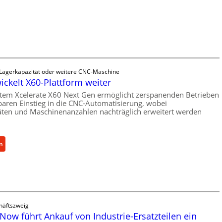
e
c
h
a
n
i
s
 Lagerkapazität oder weitere CNC-Maschine
c
ickelt X60-Plattform weiter
h
tem Xcelerate X60 Next Gen ermöglicht zerspanenden Betrieben
e
baren Einstieg in die CNC-Automatisierung, wobei
r
äten und Maschinenanzahlen nachträglich erweitert werden
Ü
b
e
:
n
r
C
l
e
a
l
s
l
t
r
s
häftszweig
o
c
Now führt Ankauf von Industrie-Ersatzteilen ein
e