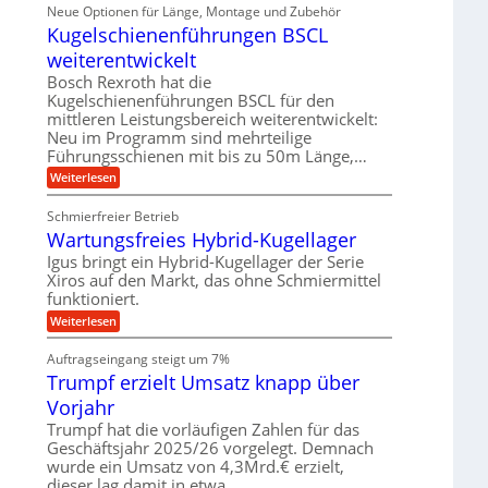
i
ä
Neue Optionen für Länge, Montage und Zubehör
r
g
g
n
z
A
Kugelschienenführungen BSCL
i
e
i
u
t
s
b
weiterentwickelt
t
a
e
o
u
l
Bosch Rexroth hat die
H
m
e
n
u
Kugelschienenführungen BSCL für den
o
r
b
mittleren Leistungsbereich weiterentwickelt:
g
t
W
b
i
Neu im Programm sind mehrteilige
e
e
e
v
Führungsschienen mit bis zu 50m Länge,…
r
w
n
e
k
e
:
Weiterlesen
u
z
g
K
n
e
u
u
d
u
Schmierfreier Betrieb
n
g
M
g
g
Wartungsfreies Hybrid-Kugellager
e
a
k
e
l
s
Igus bringt ein Hybrid-Kugellager der Serie
r
n
s
c
e
Xiros auf den Markt, das ohne Schmiermittel
c
h
i
funktioniert.
h
i
s
i
n
:
Weiterlesen
l
e
e
W
a
n
n
a
u
Auftragseingang steigt um 7%
e
b
r
f
n
a
Trumpf erzielt Umsatz knapp über
t
f
u
u
Vorjahr
ü
n
h
g
Trumpf hat die vorläufigen Zahlen für das
r
s
Geschäftsjahr 2025/26 vorgelegt. Demnach
u
f
wurde ein Umsatz von 4,3Mrd.€ erzielt,
n
r
g
dieser lag damit in etwa…
e