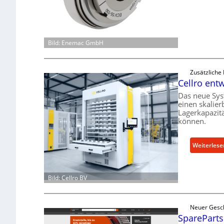
Bild: Enemac GmbH
Zusätzliche
Cellro entw
Das neue Sys
einen skalier
Lagerkapazit
können.
Weiterlese
Bild: Cellro BV
Neuer Gesc
SpareParts